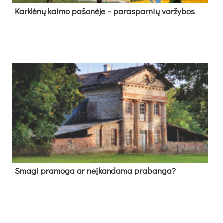
Kark­lė­nų kai­mo pa­šo­nė­je – pa­ras­par­nių var­žy­bos
Sma­gi pra­mo­ga ar neį­kan­da­ma pra­ban­ga?