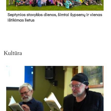
Sep­ty­nios sto­vyk­los die­nos, šim­tai šyp­se­nų ir vie­nas
iš­ti­ki­mas lie­tus
Kultūra