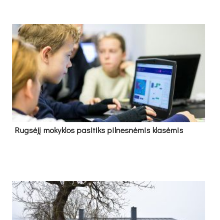
Rug­sė­jį mo­kyk­los pa­si­tiks pil­nes­nė­mis kla­sė­mis