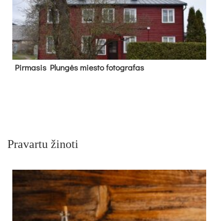
Pir­ma­sis Plun­gės mies­to fo­tog­ra­fas
Pravartu žinoti