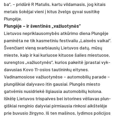
ba“, – pri­dūrė R Ma­tu­lis, kar­tu vil­da­ma­sis, jog ki­tais
me­tais šokė­jai vie­ni į ki­tus žvelgs gy­vai su­si­tikę
Plungė­je.
Plungė­je – ir šven­tinės „va­žiuo­tynės“
Lie­tu­vos ne­prik­lau­so­mybės at­kūri­mo die­na Plungė­je
pa­minė­ta ne tik kas­me­ti­niu fes­ti­va­liu „Laisvės vai­kai“.
Šven­čiant vieną svar­biau­sių Lie­tu­vos datų, mūsų
mies­te, kaip ir kai ku­riuo­se ki­tuo­se ša­lies mies­tuo­se,
su­reng­tos „va­žiuo­tynės“, ku­rios pa­keitė įpras­tai vyk­
da­vu­sias Ko­vo 11-osios tau­ti­ninkų ei­ty­nes.
Va­di­na­mo­sio­se va­žiuo­tynė­se – au­to­mo­bi­lių pa­ra­de –
plun­giš­kiai da­ly­va­vo itin gau­siai. Plungės mies­to
gatvė­mis nu­si­driekė il­giau­sia au­to­mo­bi­lių ko­lo­na.
Iškėlę Lie­tu­vos tris­pal­ves bei is­to­ri­nes vėlia­vas plun­
giš­kiai ren­gi­nio da­ly­viai pir­miau­sia rin­ko­si aikš­telė­je
prie bu­vu­sio žir­gy­no. Iš ten ma­ši­nos, ly­di­mos po­li­ci­jos