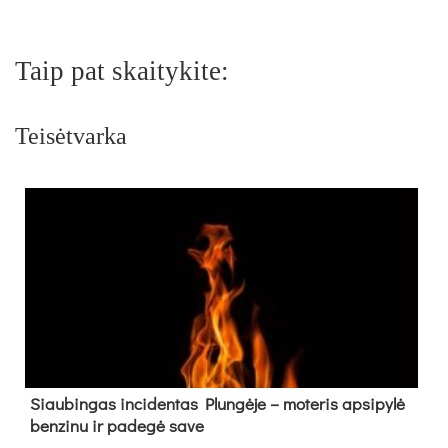
Taip pat skaitykite:
Teisėtvarka
Siau­bin­gas in­ci­den­tas Plun­gė­je – mo­te­ris ap­si­py­lė
ben­zi­nu ir pa­de­gė sa­ve