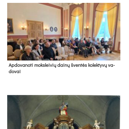
Ap­do­va­no­ti moks­lei­vių dai­nų šven­tės ko­lek­ty­vų va­
do­vai