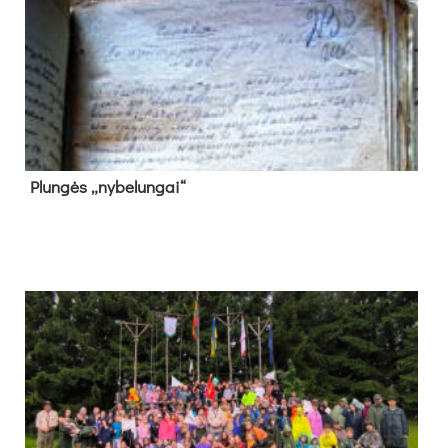
Plun­gės „ny­be­lun­gai“