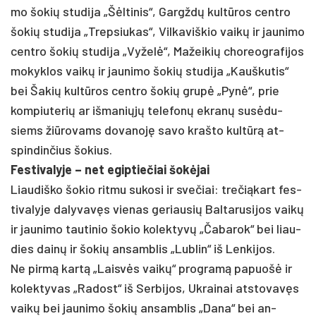
mo šo­kių stu­di­ja „Šėlti­nis“, Gargždų kultū­ros cent­ro
šo­kių stu­di­ja „Trep­siu­kas“, Vil­ka­viš­kio vaikų ir jau­ni­mo
cent­ro šo­kių stu­di­ja „Vy­želė“, Ma­žei­kių cho­reog­ra­fi­jos
mo­kyk­los vaikų ir jau­ni­mo šo­kių stu­di­ja „Kauš­ku­tis“
bei Ša­kių kultū­ros cent­ro šo­kių grupė „Pynė“, prie
kom­piu­te­rių ar iš­ma­niųjų te­le­fonų ek­ranų su­sėdu­
siems žiū­ro­vams do­va­noję sa­vo kraš­to kultūrą at­
spin­din­čius šo­kius.
Fes­ti­va­ly­je – net egip­tie­čiai šokė­jai
Liau­diš­ko šo­kio rit­mu su­ko­si ir sve­čiai: tre­čią­kart fes­
ti­va­ly­je da­ly­vavęs vie­nas ge­riau­sių Bal­ta­ru­si­jos vaikų
ir jau­ni­mo tau­ti­nio šo­kio ko­lek­tyvų „Ča­ba­rok“ bei liau­
dies dainų ir šo­kių an­samb­lis „Lub­lin“ iš Len­ki­jos.
Ne pirmą kartą „Laisvės vaikų“ pro­gramą pa­puošė ir
ko­lek­ty­vas „Ra­dost“ iš Ser­bi­jos, Uk­rai­nai at­sto­vavęs
vaikų bei jau­ni­mo šo­kių an­samb­lis „Da­na“ bei an­