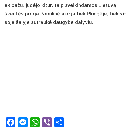
eki­pažų, judė­jo ki­tur, taip svei­kin­da­mos Lie­tuvą
šventės pro­ga. Neei­linė ak­ci­ja tiek Plungė­je, tiek vi­
so­je ša­ly­je su­traukė dau­gybę da­ly­vių.
Facebook
Messenger
WhatsApp
Viber
Share