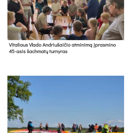
Vi­ta­liaus Vla­do And­riu­šai­čio at­mi­ni­mą įpras­mi­no
45-asis šach­ma­tų tur­ny­ras