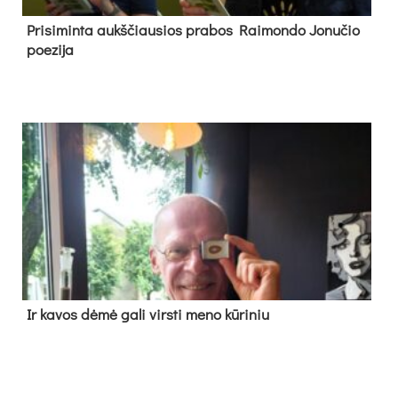
Pri­si­min­ta aukš­čiau­sios pra­bos Rai­mon­do Jo­nu­čio
poe­zi­ja
Ir ka­vos dė­mė ga­li virs­ti me­no kū­ri­niu