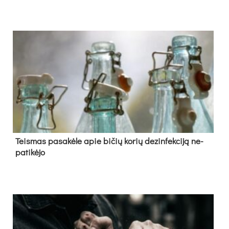
Teis­mas pa­sa­kė­le apie bi­čių ko­rių de­zin­fek­ci­ją ne­
pa­ti­kė­jo