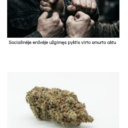
So­cia­li­nė­je erd­vė­je už­gi­męs pyk­tis vir­to smur­to ak­tu