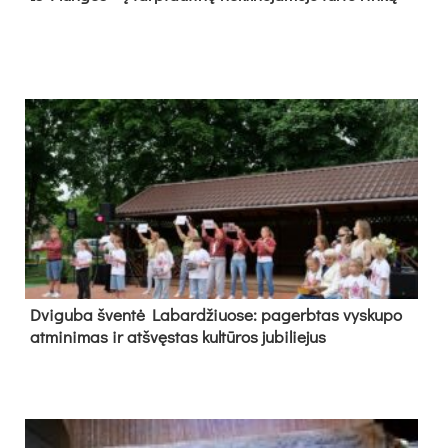
Dvi­gu­ba šven­tė La­bar­džiuo­se: pa­gerb­tas vys­ku­po
at­mi­ni­mas ir at­švęs­tas kul­tū­ros ju­bi­lie­jus