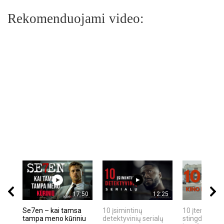
Rekomenduojami video:
17:50
12:25
Se7en – kai tamsa
10 įsimintinų
10 įtemptų, k
tampa meno kūriniu
detektyvinių serialų
stingdančių k