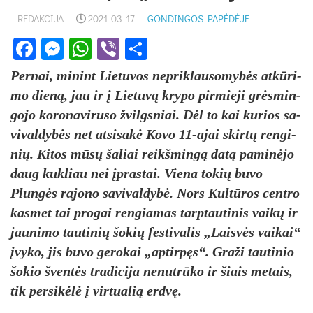
REDAKCIJA
2021-03-17
GONDINGOS PAPĖDĖJE
Facebook
Messenger
WhatsApp
Viber
Share
Per­nai, mi­nint Lie­tu­vos ne­prik­lau­so­mybės at­kūri­
mo dieną, jau ir į Lie­tuvą kry­po pir­mie­ji grėsmin­
go­jo ko­ro­na­vi­ru­so žvilgs­niai. Dėl to kai ku­rios sa­
vi­val­dybės net at­si­sakė Ko­vo 11-ajai skirtų ren­gi­
nių. Ki­tos mūsų ša­liai reikš­mingą datą pa­minė­jo
daug kuk­liau nei įpras­tai. Vie­na to­kių bu­vo
Plungės ra­jo­no sa­vi­val­dybė. Nors Kultū­ros cent­ro
kas­met tai pro­gai ren­gia­mas tarp­tau­ti­nis vaikų ir
jau­ni­mo tau­ti­nių šo­kių fes­ti­va­lis „Laisvės vai­kai“
įvy­ko, jis bu­vo ge­ro­kai „ap­tirpęs“. Gra­ži tau­ti­nio
šo­kio šventės tra­di­ci­ja ne­nutrū­ko ir šiais me­tais,
tik per­si­kėlė į vir­tua­lią erdvę.