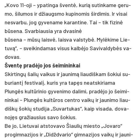
„Ko­vo 11-oji – ypa­tin­ga šventė, ku­rią su­tin­ka­me ge­ru­
mo, ši­lu­mos ir džiaugs­mo ku­pi­no­mis šir­di­mis. Ir vi­sai
ne­svar­bu, jog gy­ve­na­me ka­ran­ti­ne. Tai – tik fi­zinė
būse­na. Svar­biau­sia yra dva­sinė
būse­na – mūsų laisvė, lais­va vals­tybė. Mylė­ki­me Lie­
tuvą“, – svei­kin­da­mas vi­sus kalbė­jo Sa­vi­val­dybės va­
do­vas.
Šventę pra­dėjo jos šei­mi­nin­kai
Skir­tingų ša­lių vai­kus ir jau­nimą liau­diš­kam šo­kiui su­
bu­riantį fes­ti­valį, ku­ris yra tapęs neats­ki­ria­ma
Plungės kultū­ri­nio gy­ve­ni­mo da­li­mi, pra­dėjo jo šei­mi­
nin­kai – Plungės kultū­ros cent­ro vaikų ir jau­ni­mo liau­
diškų šo­kių stu­di­ja „Su­var­tu­kas“, kaip vi­sa­da, do­va­
nojęs gra­žiau­sius sa­vo šo­kius.
Be jo, Lie­tu­vai at­sto­va­vo Šiau­lių mies­to „Jo­va­ro“
pro­gim­na­zi­jos ir „Didžd­va­rio“ gim­na­zi­jos vaikų ir jau­ni­