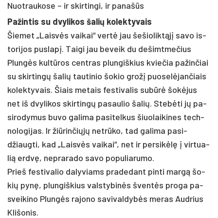
Nuotraukose – ir skirtingi, ir panašūs
Pa­žin­tis su dvy­li­kos ša­lių ko­lek­ty­vais
Šie­met „Laisvės vai­kai“ vertė jau še­šio­liktąjį sa­vo is­
to­ri­jos pus­lapį. Taigi jau be­veik du de­šimt­me­čius
Plungės kultū­ros cent­ras plun­giš­kius kvie­čia pa­žin­čiai
su skir­tingų ša­lių tau­ti­nio šo­kio grožį puo­selė­jan­čiais
ko­lek­ty­vais. Šiais me­tais fes­ti­va­lis su­būrė šokė­jus
net iš dvy­li­kos skir­tingų pa­sau­lio ša­lių. Stebė­ti jų pa­
si­ro­dy­mus bu­vo ga­li­ma pa­si­tel­kus šiuo­lai­ki­nes tech­
no­lo­gi­jas. Ir žiū­rin­čiųjų ne­trūko, tad ga­li­ma pa­si­
džiaug­ti, kad „Laisvės vai­kai“, net ir per­si­kėlę į vir­tua­
lią erdvę, ne­pra­ra­do sa­vo po­pu­lia­ru­mo.
Prieš fes­ti­va­lio da­ly­viams pra­de­dant pin­ti margą šo­
kių pynę, plun­giš­kius vals­ty­binės šventės pro­ga pa­
svei­ki­no Plungės ra­jo­no sa­vi­val­dybės me­ras Aud­rius
Kli­šo­nis.