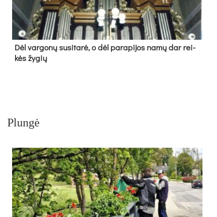
Dėl var­go­nų su­si­ta­rė, o dėl pa­ra­pi­jos na­mų dar rei­
kės žy­gių
Plungė