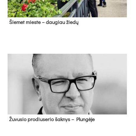
Šie­met mies­te – dau­giau žie­dų
Žu­vu­sio pro­diu­se­rio šak­nys – Plun­gė­je