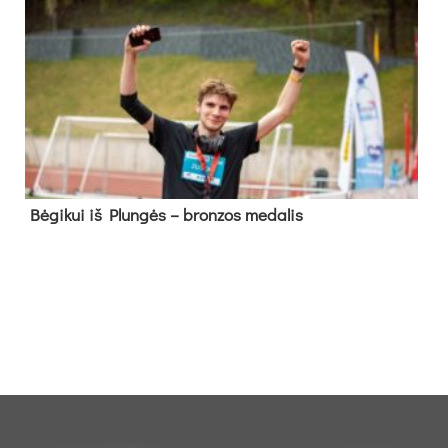
Bė­gi­kui iš Plun­gės – bron­zos me­da­lis