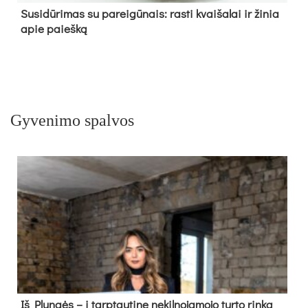
Su­si­dū­ri­mas su pa­rei­gū­nais: ras­ti kvai­ša­lai ir ži­nia
apie paieš­ką
Gyvenimo spalvos
Iš Plungės – į tarptautinę nekilnojamojo turto rinką