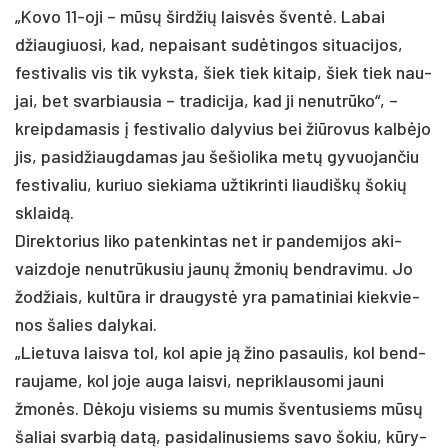
„Ko­vo 11-oji – mūsų šird­žių laisvės šventė. La­bai
džiau­giuo­si, kad, ne­pai­sant su­dėtin­gos si­tua­ci­jos,
fes­ti­va­lis vis tik vyks­ta, šiek tiek ki­taip, šiek tiek nau­
jai, bet svar­biau­sia – tra­di­ci­ja, kad ji ne­nutrū­ko“, –
kreip­da­ma­sis į fes­ti­va­lio da­ly­vius bei žiū­ro­vus kalbė­jo
jis, pa­si­džiaug­da­mas jau še­šio­li­ka metų gy­vuo­jan­čiu
fes­ti­va­liu, ku­riuo sie­kia­ma už­tik­rin­ti liau­diškų šo­kių
sklaidą.
Di­rek­to­rius li­ko pa­ten­kin­tas net ir pan­de­mi­jos aki­
vaiz­do­je ne­nutrū­ku­siu jaunų žmo­nių bend­ra­vi­mu. Jo
žod­žiais, kultū­ra ir drau­gystė yra pa­ma­ti­niai kiek­vie­
nos ša­lies da­ly­kai.
„Lie­tu­va lais­va tol, kol apie ją ži­no pa­sau­lis, kol bend­
rau­ja­me, kol jo­je au­ga lais­vi, ne­prik­lau­so­mi jau­ni
žmonės. Dėko­ju vi­siems su mu­mis šven­tu­siems mūsų
ša­liai svar­bią datą, pa­si­da­li­nu­siems sa­vo šo­kiu, kūry­