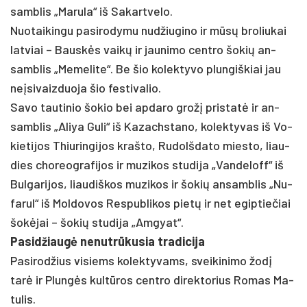
samb­lis „Ma­ru­la“ iš Sa­kart­ve­lo.
Nuo­tai­kin­gu pa­si­ro­dy­mu nu­džiu­gi­no ir mūsų bro­liu­kai
lat­viai – Bauskės vaikų ir jau­ni­mo cent­ro šo­kių an­
samb­lis „Me­me­li­te“. Be šio ko­lek­ty­vo plun­giš­kiai jau
ne­įsi­vaiz­duo­ja šio fes­ti­va­lio.
Sa­vo tau­ti­nio šo­kio bei ap­da­ro grožį pri­statė ir an­
samb­lis „Aliya Gu­li“ iš Ka­zachs­ta­no, ko­lek­ty­vas iš Vo­
kie­ti­jos Thiu­rin­gi­jos kraš­to, Ru­dolš­da­to mies­to, liau­
dies cho­reog­ra­fi­jos ir mu­zi­kos stu­di­ja „Van­de­loff“ iš
Bul­ga­ri­jos, liau­diš­kos mu­zi­kos ir šo­kių an­samb­lis „Nu­
fa­rul“ iš Mol­do­vos Res­pub­li­kos pietų ir net egip­tie­čiai
šokė­jai – šo­kių stu­di­ja „Am­gyat“.
Pa­sid­žiaugė ne­nutrū­ku­sia tra­di­ci­ja
Pa­si­rod­žius vi­siems ko­lek­ty­vams, svei­ki­ni­mo žodį
tarė ir Plungės kultū­ros cent­ro di­rek­to­rius Ro­mas Ma­
tu­lis.