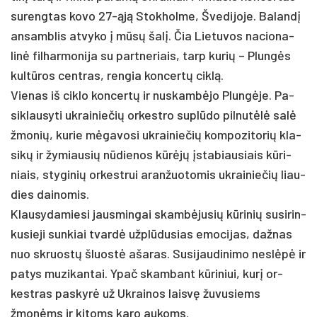
su­reng­tas ko­vo 27-ąją Stok­hol­me, Šve­di­jo­je. Ba­landį
an­samb­lis at­vy­ko į mūsų šalį. Čia Lie­tu­vos na­cio­na­
linė fil­har­mo­ni­ja su par­tne­riais, tarp ku­rių – Plungės
kultū­ros cent­ras, ren­gia kon­certų ciklą.
Vie­nas iš cik­lo kon­certų ir nu­skambė­jo Plungė­je. Pa­
sik­lau­sy­ti uk­rai­nie­čių or­kest­ro su­plūdo pil­nutėlė salė
žmo­nių, ku­rie mėga­vo­si uk­rai­nie­čių kom­po­zi­to­rių kla­
sikų ir žy­miau­sių nūdie­nos kūrėjų įsta­biau­siais kūri­
niais, sty­gi­nių or­kest­rui aran­žuo­to­mis uk­rai­nie­čių liau­
dies dai­no­mis.
Klau­sy­da­mie­si jaus­min­gai skambė­ju­sių kūri­nių su­si­rin­
ku­sie­ji sun­kiai tvardė užplū­du­sias emo­ci­jas, daž­nas
nuo skruostų šluostė aša­ras. Su­si­jau­di­ni­mo ne­slėpė ir
pa­tys mu­zi­kan­tai. Ypač skam­bant kūri­niui, kurį or­
kest­ras pa­skyrė už Uk­rai­nos laisvę žu­vu­siems
žmonėms ir ki­toms ka­ro au­koms.