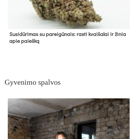
Su­si­dū­ri­mas su pa­rei­gū­nais: ras­ti kvai­ša­lai ir ži­nia
apie paieš­ką
Gyvenimo spalvos