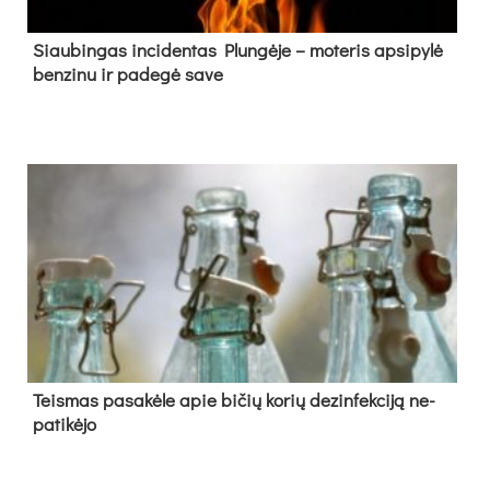
Siau­bin­gas in­ci­den­tas Plun­gė­je – mo­te­ris ap­si­py­lė
ben­zi­nu ir pa­de­gė sa­ve
Teis­mas pa­sa­kė­le apie bi­čių ko­rių de­zin­fek­ci­ją ne­
pa­ti­kė­jo