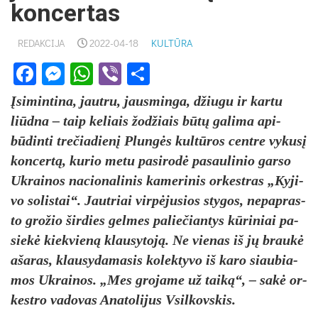
koncertas
REDAKCIJA
2022-04-18
KULTŪRA
Facebook
Messenger
WhatsApp
Viber
Share
Įsi­min­ti­na, jaut­ru, jaus­min­ga, džiu­gu ir kar­tu
liūd­na – taip ke­liais žod­žiais būtų ga­li­ma api­
būdin­ti tre­čia­dienį Plungės kultū­ros cent­re vy­kusį
kon­certą, ku­rio me­tu pa­si­rodė pa­sau­li­nio gar­so
Uk­rai­nos na­cio­na­li­nis ka­me­ri­nis or­kest­ras „Ky­ji­
vo so­lis­tai“. Jaut­riai virpė­ju­sios sty­gos, ne­pap­ras­
to gro­žio šir­dies gel­mes pa­lie­čian­tys kūri­niai pa­
siekė kiek­vieną klau­sy­toją. Ne vie­nas iš jų braukė
aša­ras, klau­sy­da­ma­sis ko­lek­ty­vo iš ka­ro siau­bia­
mos Uk­rai­nos. „Mes gro­ja­me už taiką“, – sakė or­
kest­ro va­do­vas Ana­to­li­jus Vsil­kovs­kis.