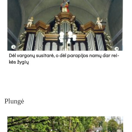
Dėl var­go­nų su­si­ta­rė, o dėl pa­ra­pi­jos na­mų dar rei­
kės žy­gių
Plungė