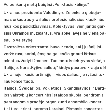
Po penkerių metų baigėsi „Penktasis kėlinys“
Uk­rai­nos pre­zi­den­to Vo­lo­di­my­ro Ze­lenk­sio glo­bo­ja­
mas or­kest­ras yra ša­lies pro­fe­sio­na­lio­sios kla­si­kinės
mu­zi­kos pa­si­did­žia­vi­mas. Ko­lek­ty­vas, vie­ni­jan­tis gar­
sius Uk­rai­nos mu­zi­kan­tus, yra ap­ke­liavęs ne vieną pa­
sau­lio vals­tybę.
Gast­rolė­se or­kest­ran­tai bu­vo ir ta­da, kai į jų šalį įsi­
veržė rusų kariai, ėmę be gai­les­čio griau­ti iš­ti­sus
mies­tus, žu­dy­ti žmo­nes. Tuo me­tu ko­lek­ty­vas viešė­jo
Ita­li­jo­je. Nors „Ky­ji­vo so­listų“ šir­dys pa­sru­vo krau­ju dėl
Uk­rai­no­je li­ku­sių ar­timųjų ir vi­sos ša­lies, jie ry­žo­si to­
liau kon­cer­tuo­ti.
Ita­li­jos, Švei­ca­ri­jos, Vo­kie­ti­jos, Skan­di­na­vi­jos ir Bal­ti­
jos vals­ty­bių kon­cer­tinės įstai­gos sku­biai bend­ro­mis
pa­stan­go­mis pra­dėjo or­ga­ni­zuo­ti an­samb­lio kon­cer­
tinį turą ir rink­ti pa­ramą Uk­rai­nai. Pir­ma­sis kon­cer­tas