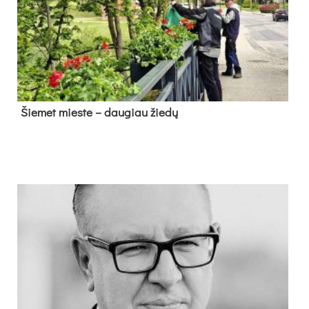
Šie­met mies­te – dau­giau žie­dų