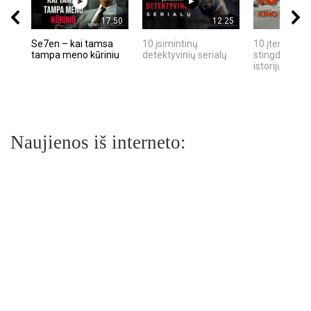
17:50
12:25
Se7en – kai tamsa
10 įsimintinų
10 įtemptų, k
tampa meno kūriniu
detektyvinių serialų
stingdančių k
istorijų
Naujienos iš interneto: