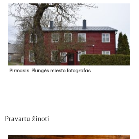
Pir­ma­sis Plun­gės mies­to fo­tog­ra­fas
Pravartu žinoti