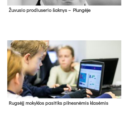
Žu­vu­sio pro­diu­se­rio šak­nys – Plun­gė­je
Rug­sė­jį mo­kyk­los pa­si­tiks pil­nes­nė­mis kla­sė­mis