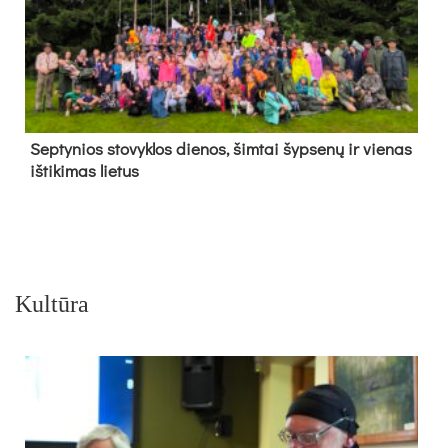
Sep­ty­nios sto­vyk­los die­nos, šim­tai šyp­se­nų ir vie­nas
iš­ti­ki­mas lie­tus
Kultūra