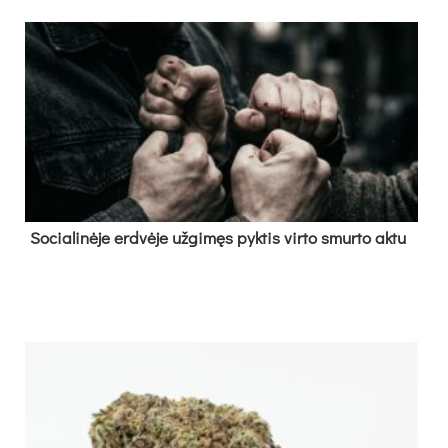
So­cia­li­nė­je erd­vė­je už­gi­męs pyk­tis vir­to smur­to ak­tu