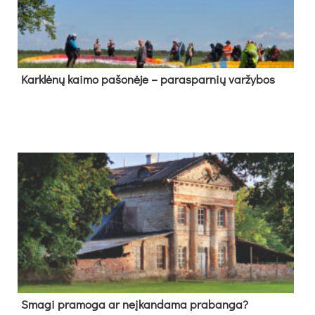
Kark­lė­nų kai­mo pa­šo­nė­je – pa­ras­par­nių var­žy­bos
Sma­gi pra­mo­ga ar neį­kan­da­ma pra­ban­ga?