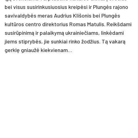
bei vi­sus su­si­rin­ku­siuo­sius kreipė­si ir Plungės ra­jo­no
sa­vi­val­dybės me­ras Aud­rius Kli­šo­nis bei Plungės
kultū­ros cent­ro di­rek­to­rius Ro­mas Ma­tu­lis. Reikš­da­mi
su­si­rūpi­nimą ir pa­lai­kymą uk­rai­nie­čiams, linkė­da­mi
jiems stip­rybės, jie sun­kiai rin­ko žod­žius. Tą va­karą
gerklę gniaužė kiek­vie­nam…