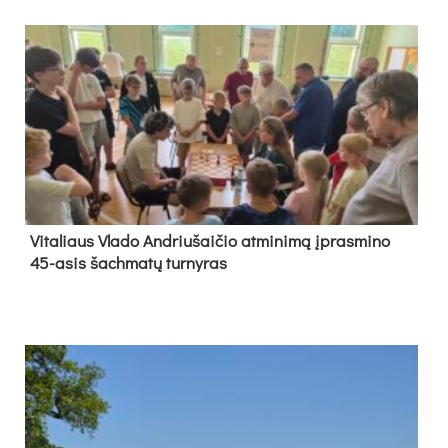
Vi­ta­liaus Vla­do And­riu­šai­čio at­mi­ni­mą įpras­mi­no
45-asis šach­ma­tų tur­ny­ras