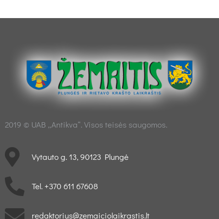
2019 © UAB „Antikva“. Visos teisės saugomos.
Vytauto g. 13, 90123 Plungė
Tel. +370 611 67608
redaktorius@zemaiciolaikrastis.lt