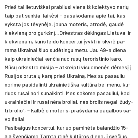
Prieš tai lie­tu­viš­kai pra­bi­lu­si vie­na iš ko­lek­ty­vo na­rių
taip pat sun­kiai laikė­si – pa­sa­ko­da­ma apie tai, kas
vyks­ta jos tėvynė­je, jau­na mo­te­ris, at­rodė, gaudė
kiek­vieną oro gurkšnį. „Or­kest­ras dėkin­gas Lie­tu­vai ir
kiek­vie­nam, ku­ris lei­do kon­cer­tui įvyk­ti ir skyrė pa­
ramą Uk­rai­nai šiuo su­dėtin­gu me­tu. Jau 49-a die­na
kaip uk­rai­nie­čiai ken­čia nuo rusų te­ro­ris­ti­nio ka­ro.
Mūsų or­kest­ro mi­si­ja – at­kreip­ti vi­suo­menės dėmesį į
Ru­si­jos bru­talų karą prie­š Uk­rainą. Mes su pa­sau­liu
no­ri­me pa­si­da­lin­ti uk­rai­nie­tiš­ka kultū­ra bei me­nu, ku­
riuos ru­sai no­ri su­nai­kin­ti. Mes sa­ko­me pa­sau­liui, kad
uk­rai­nie­čiai ir ru­sai nėra bro­liai, nes bro­lis ne­ga­li žu­dy­
ti bro­lio“, – kalbė­jo mo­te­ris, pra­šy­da­ma pa­gal­bos sa­
vo ša­liai.
Pa­si­bai­gus kon­cer­tui, ku­riuo pa­minė­ta ba­land­žio 15-
ąją šven­čia­ma Tarp­tau­tinė kultū­ros die­na, į sve­čius