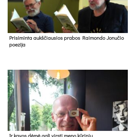
Pri­si­min­ta aukš­čiau­sios pra­bos Rai­mon­do Jo­nu­čio
poe­zi­ja
Ir ka­vos dė­mė ga­li virs­ti me­no kū­ri­niu