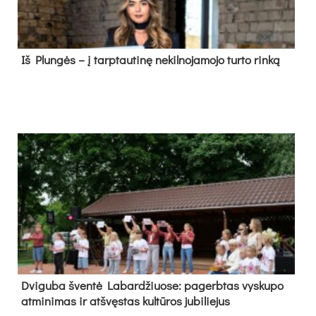
Iš Plungės – į tarptautinę nekilnojamojo turto rinką
Dvi­gu­ba šven­tė La­bar­džiuo­se: pa­gerb­tas vys­ku­po
at­mi­ni­mas ir at­švęs­tas kul­tū­ros ju­bi­lie­jus