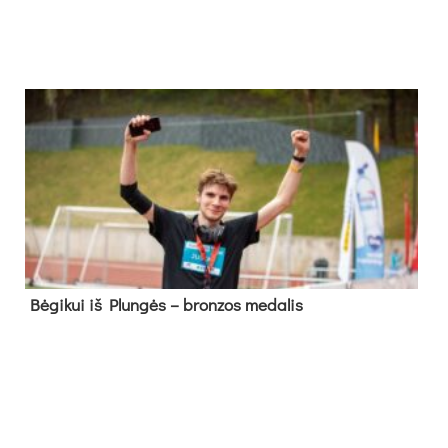
Bė­gi­kui iš Plun­gės – bron­zos me­da­lis