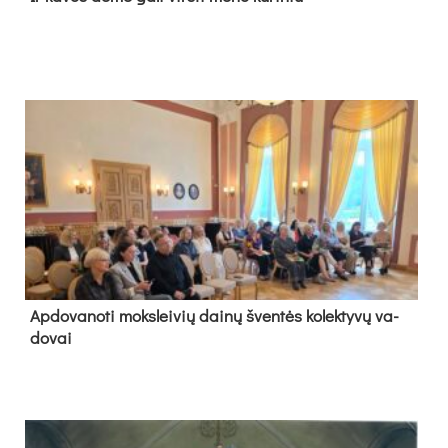
Ap­do­va­no­ti moks­lei­vių dai­nų šven­tės ko­lek­ty­vų va­
do­vai