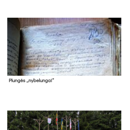
Plun­gės „ny­be­lun­gai“