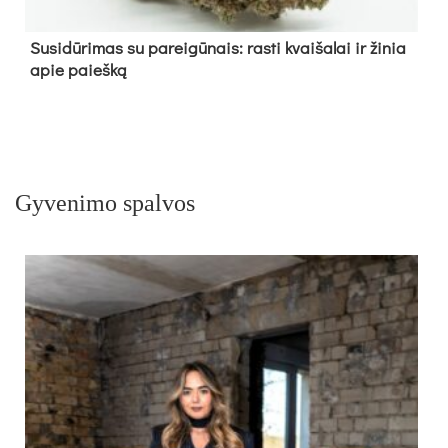
Su­si­dū­ri­mas su pa­rei­gū­nais: ras­ti kvai­ša­lai ir ži­nia
apie paieš­ką
Gyvenimo spalvos