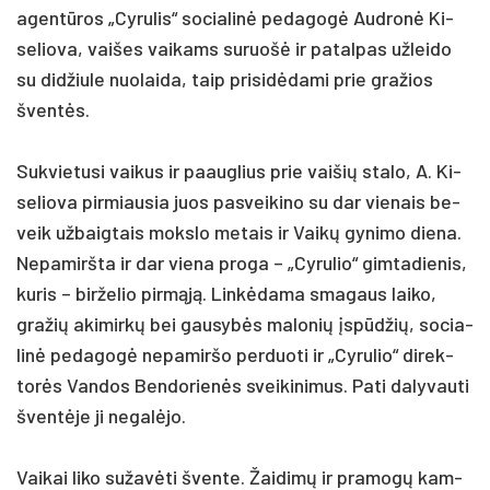
agentū­ros „Cy­ru­lis“ so­cia­linė pe­da­gogė Aud­ronė Ki­
se­lio­va, vai­šes vai­kams su­ruošė ir pa­tal­pas už­lei­do
su did­žiu­le nuo­lai­da, taip pri­si­dėda­mi prie gra­žios
šventės.
Suk­vie­tu­si vai­kus ir paaug­lius prie vai­šių sta­lo, A. Ki­
se­lio­va pir­miau­sia juos pa­svei­ki­no su dar vie­nais be­
veik už­baig­tais moks­lo me­tais ir Vaikų gy­ni­mo die­na.
Ne­pa­mirš­ta ir dar vie­na pro­ga – „Cy­ru­lio“ gim­ta­die­nis,
ku­ris – bir­že­lio pirmąją. Linkė­da­ma sma­gaus lai­ko,
gra­žių aki­mirkų bei gau­sybės ma­lo­nių įspūdžių, so­cia­
linė pe­da­gogė ne­pa­mir­šo per­duo­ti ir „Cy­ru­lio“ di­rek­
torės Van­dos Ben­do­rienės svei­ki­ni­mus. Pa­ti da­ly­vau­ti
šventė­je ji ne­galė­jo.
Vai­kai li­ko su­žavė­ti šven­te. Žai­dimų ir pra­mogų kam­