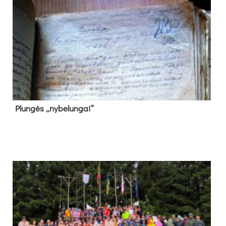
Plun­gės „ny­be­lun­gai“