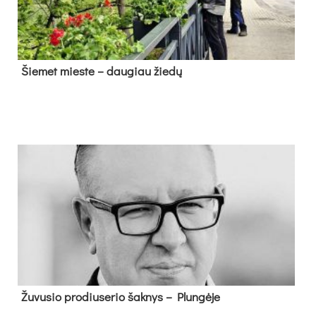
Šie­met mies­te – dau­giau žie­dų
Žu­vu­sio pro­diu­se­rio šak­nys – Plun­gė­je