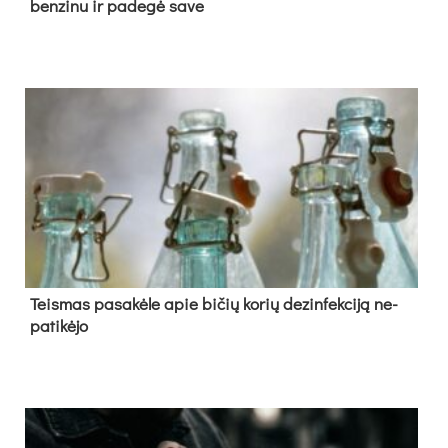
ben­zi­nu ir pa­de­gė sa­ve
Teis­mas pa­sa­kė­le apie bi­čių ko­rių de­zin­fek­ci­ją ne­
pa­ti­kė­jo