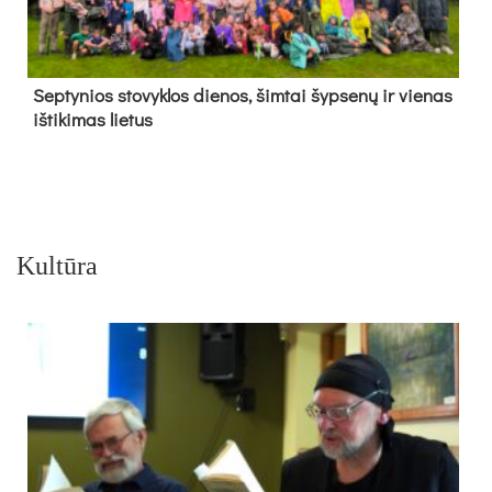
Sep­ty­nios sto­vyk­los die­nos, šim­tai šyp­se­nų ir vie­nas
iš­ti­ki­mas lie­tus
Kultūra