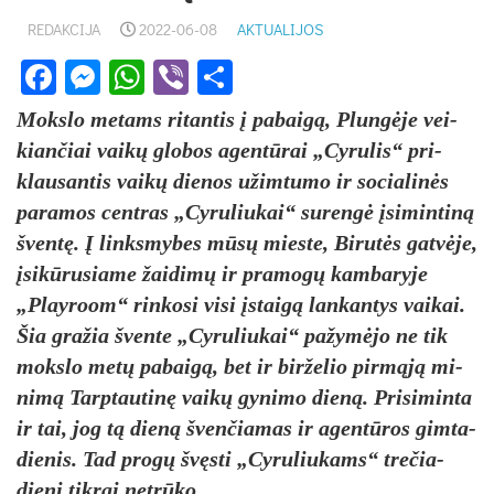
REDAKCIJA
2022-06-08
AKTUALIJOS
Facebook
Messenger
WhatsApp
Viber
Share
Moks­lo me­tams ri­tan­tis į pa­baigą, Plungė­je vei­
kian­čiai vaikų glo­bos agentū­rai „Cy­ru­lis“ pri­
klau­san­tis vaikų die­nos užim­tu­mo ir so­cia­linės
pa­ra­mos cent­ras „Cy­ru­liu­kai“ su­rengė įsi­min­tiną
šventę. Į links­my­bes mūsų mies­te, Bi­rutės gatvė­je,
įsikū­ru­sia­me žai­dimų ir pra­mogų kam­ba­ry­je
„Play­room“ rin­ko­si vi­si įstaigą lan­kan­tys vai­kai.
Šia gra­žia šven­te „Cy­ru­liu­kai“ pa­žymė­jo ne tik
moks­lo metų pa­baigą, bet ir bir­že­lio pirmąją mi­
nimą Tarp­tau­tinę vaikų gy­ni­mo dieną. Pri­si­min­ta
ir tai, jog tą dieną šven­čia­mas ir agentū­ros gim­ta­
die­nis. Tad pro­gų švęsti „Cy­ru­liu­kams“ tre­čia­
dienį tik­rai ne­trūko.