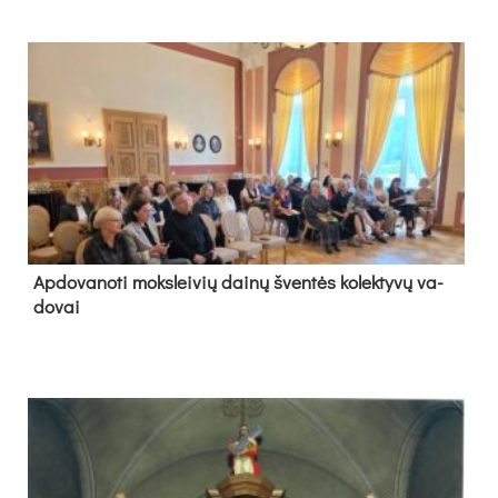
Ap­do­va­no­ti moks­lei­vių dai­nų šven­tės ko­lek­ty­vų va­
do­vai