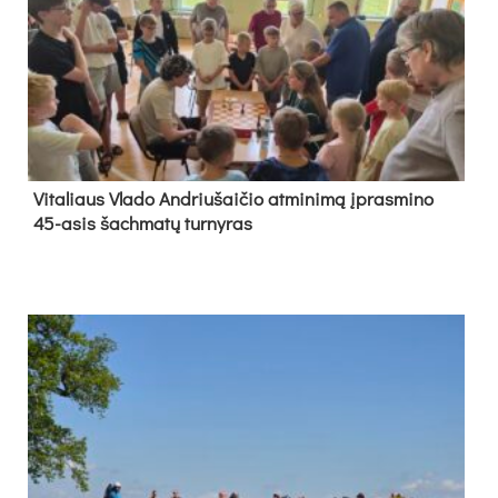
Vi­ta­liaus Vla­do And­riu­šai­čio at­mi­ni­mą įpras­mi­no
45-asis šach­ma­tų tur­ny­ras