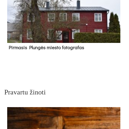
Pir­ma­sis Plun­gės mies­to fo­tog­ra­fas
Pravartu žinoti