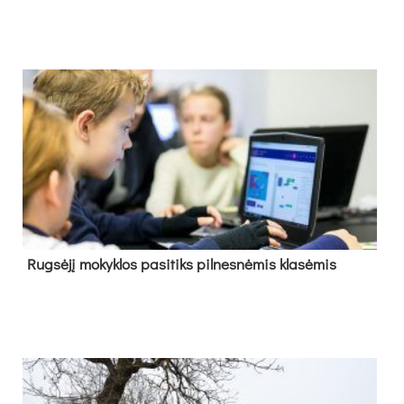
Rug­sė­jį mo­kyk­los pa­si­tiks pil­nes­nė­mis kla­sė­mis