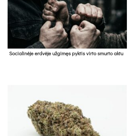
So­cia­li­nė­je erd­vė­je už­gi­męs pyk­tis vir­to smur­to ak­tu