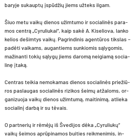
ba­ry­je su­kauptų įspūdžių jiems už­teks il­gam.
Šiuo me­tu vaikų die­nos užim­tu­mo ir so­cia­linės pa­ra­
mos centrą „Cy­ru­liu­kai“, kaip sakė A. Ki­se­lio­va, lan­ko
ke­lios de­šim­tys vaikų. Pag­rin­di­nis agentū­ros tiks­las –
pa­dėti vai­kams, au­gan­tiems sun­kio­mis sąly­go­mis,
ma­ži­nan­ti to­kių sąlygų jiems da­romą nei­giamą so­cia­
linę įtaką.
Cent­ras tei­kia ne­mo­ka­mas die­nos so­cia­linės prie­žiū­
ros pa­slau­gas so­cia­linės ri­zi­kos šeimų at­ža­loms, or­
ga­ni­zuo­ja vaikų die­nos užim­tumą, mai­ti­nimą, at­lie­ka
so­cia­linį darbą ir su tėvais.
O par­tne­rių ir rėmėjų iš Šve­di­jos dėka „Cy­ru­liukų“
vaikų šei­mos ap­rūpi­na­mos bui­ties reik­me­ni­mis, in­