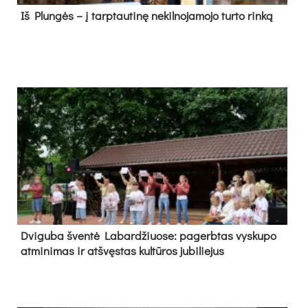
Iš Plungės – į tarptautinę nekilnojamojo turto rinką
Dvi­gu­ba šven­tė La­bar­džiuo­se: pa­gerb­tas vys­ku­po
at­mi­ni­mas ir at­švęs­tas kul­tū­ros ju­bi­lie­jus