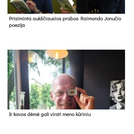
Pri­si­min­ta aukš­čiau­sios pra­bos Rai­mon­do Jo­nu­čio
poe­zi­ja
Ir ka­vos dė­mė ga­li virs­ti me­no kū­ri­niu