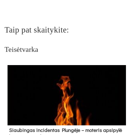
Taip pat skaitykite:
Teisėtvarka
Siau­bin­gas in­ci­den­tas Plun­gė­je – mo­te­ris ap­si­py­lė