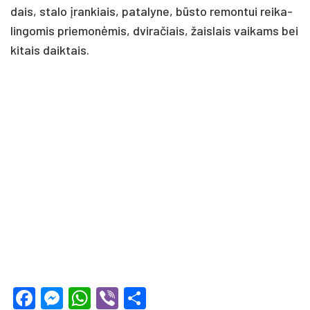
dais, sta­lo įran­kiais, pa­ta­ly­ne, būsto re­mon­tui rei­ka­
lin­go­mis prie­monė­mis, dvi­ra­čiais, žais­lais vai­kams bei
ki­tais daik­tais.
Facebook
Messenger
WhatsApp
Viber
Share