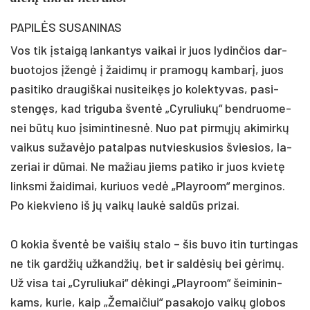
PAPILĖS SUSANINAS
Vos tik įstaigą lan­kan­tys vai­kai ir juos ly­din­čios dar­
buo­to­jos įžengė į žai­dimų ir pra­mogų kam­barį, juos
pa­si­ti­ko drau­giš­kai nu­si­teikęs jo ko­lek­ty­vas, pa­si­
stengęs, kad tri­gu­ba šventė „Cy­ru­liukų“ bend­ruo­me­
nei būtų kuo įsi­min­ti­nesnė. Nuo pat pirmųjų aki­mirkų
vai­kus su­žavė­jo pa­tal­pas nu­tvies­ku­sios švie­sios, la­
ze­riai ir dūmai. Ne ma­žiau jiems pa­ti­ko ir juos kvietę
links­mi žai­di­mai, ku­riuos vedė „Play­room“ mer­gi­nos.
Po kiek­vie­no iš jų vaikų laukė saldūs pri­zai.
O ko­kia šventė be vai­šių sta­lo – šis bu­vo itin tur­tin­gas
ne tik gard­žių už­kand­žių, bet ir saldė­sių bei gėrimų.
Už vi­sa tai „Cy­ru­liu­kai“ dėkin­gi „Play­room“ šei­mi­nin­
kams, ku­rie, kaip „Že­mai­čiui“ pa­sa­ko­jo vaikų glo­bos