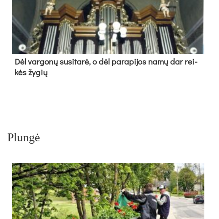
Dėl var­go­nų su­si­ta­rė, o dėl pa­ra­pi­jos na­mų dar rei­
kės žy­gių
Plungė