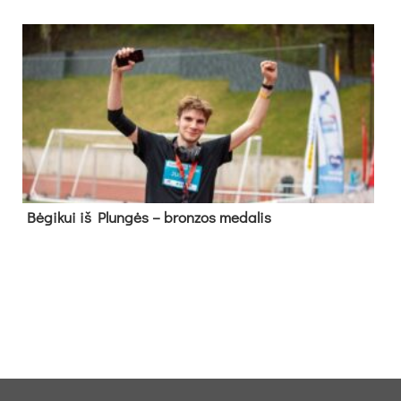
Bė­gi­kui iš Plun­gės – bron­zos me­da­lis