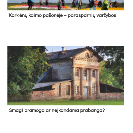
Kark­lė­nų kai­mo pa­šo­nė­je – pa­ras­par­nių var­žy­bos
Sma­gi pra­mo­ga ar neį­kan­da­ma pra­ban­ga?