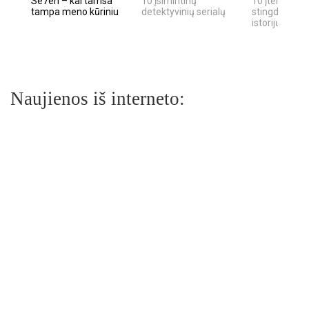
Se7en – kai tamsa
10 įsimintinų
10 įtemptų, k
tampa meno kūriniu
detektyvinių serialų
stingdančių k
istorijų
Naujienos iš interneto: