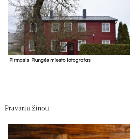
Pir­ma­sis Plun­gės mies­to fo­tog­ra­fas
Pravartu žinoti