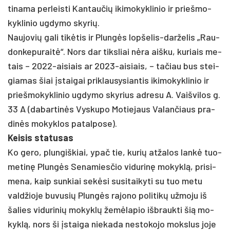
ti­na­ma per­leis­ti Kan­tau­čių iki­mo­kyk­li­nio ir prie­šmo­
kyk­li­nio ug­dy­mo sky­rių.
Nau­jo­vių ga­li tikė­tis ir Plungės lop­še­lis-dar­že­lis „Rau­
don­ke­pu­raitė“. Nors dar tiks­liai nėra aiš­ku, ku­riais me­
tais – 2022-ai­siais ar 2023-ai­siais, – ta­čiau bus stei­
gia­mas šiai įstai­gai pri­klau­sy­sian­tis iki­mo­kyk­li­nio ir
prie­šmo­kyk­li­nio ug­dy­mo sky­rius ad­re­su A. Vaiš­vi­los g.
33 A (da­bar­tinės Vys­ku­po Mo­tie­jaus Va­lan­čiaus pra­
dinės mo­kyk­los pa­tal­po­se).
Kei­sis sta­tu­sas
Ko ge­ro, plun­giš­kiai, ypač tie, ku­rių at­ža­los lankė tuo­
me­tinę Plungės Se­na­mies­čio vi­du­rinę mo­kyklą, pri­si­
me­na, kaip sun­kiai sekė­si su­si­tai­ky­ti su tuo me­tu
vald­žio­je bu­vu­sių Plungės ra­jo­no po­li­tikų už­mo­ju iš
ša­lies vi­du­ri­nių mo­kyklų žemė­la­pio išb­rauk­ti šią mo­
kyklą, nors ši įstai­ga nie­ka­da ne­sto­ko­jo moks­lus jo­je