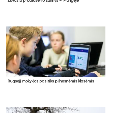
Žu­vu­sio pro­diu­se­rio šak­nys – Plun­gė­je
Rug­sė­jį mo­kyk­los pa­si­tiks pil­nes­nė­mis kla­sė­mis