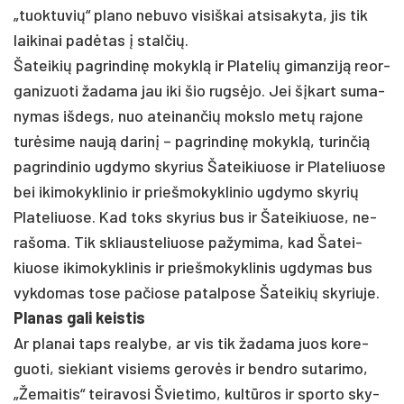
„tuok­tu­vių“ pla­no ne­bu­vo vi­siš­kai at­si­sa­ky­ta, jis tik
lai­ki­nai pa­dėtas į stal­čių.
Ša­tei­kių pa­grin­dinę mo­kyklą ir Pla­te­lių gi­man­ziją reor­
ga­ni­zuo­ti ža­da­ma jau iki šio rugsė­jo. Jei šįkart su­ma­
ny­mas iš­degs, nuo atei­nan­čių moks­lo metų ra­jo­ne
turė­si­me naują da­rinį – pa­grin­dinę mo­kyklą, tu­rin­čią
pa­grin­di­nio ug­dy­mo sky­rius Ša­tei­kiuo­se ir Pla­te­liuo­se
bei iki­mo­kyk­li­nio ir prie­šmo­kyk­li­nio ug­dy­mo sky­rių
Pla­te­liuo­se. Kad toks sky­rius bus ir Ša­tei­kiuo­se, ne­
ra­šo­ma. Tik skliaus­te­liuo­se pa­žy­mi­ma, kad Ša­tei­
kiuo­se iki­mo­kyk­li­nis ir prie­šmo­kyk­li­nis ug­dy­mas bus
vyk­do­mas to­se pa­čio­se pa­tal­po­se Ša­tei­kių sky­riu­je.
Pla­nas ga­li keis­tis
Ar pla­nai taps rea­ly­be, ar vis tik ža­da­ma juos ko­re­
guo­ti, sie­kiant vi­siems ge­rovės ir bend­ro su­ta­ri­mo,
„Že­mai­tis“ tei­ra­vo­si Švie­ti­mo, kultū­ros ir spor­to sky­