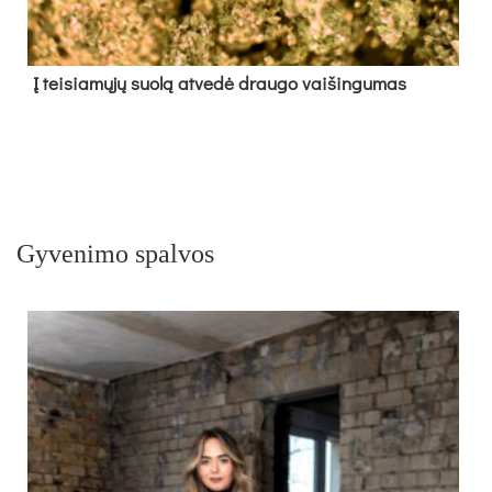
Į tei­sia­mų­jų suo­lą at­ve­dė drau­go vai­šin­gu­mas
Gyvenimo spalvos