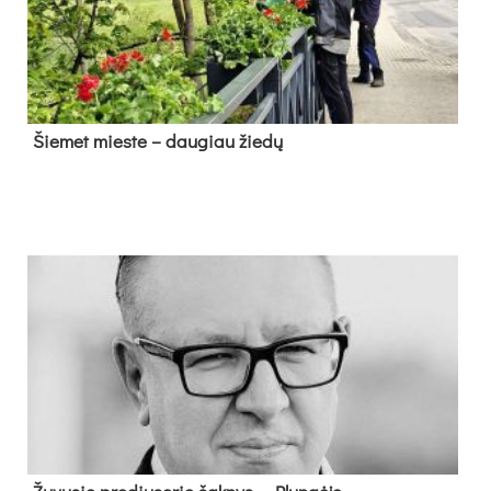
Šie­met mies­te – dau­giau žie­dų