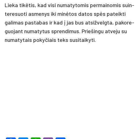
Lie­ka tikė­tis, kad vi­si nu­ma­ty­to­mis per­mai­no­mis suin­
te­re­suo­ti as­me­nys iki minė­tos da­tos spės pa­teik­ti
ga­li­mas pa­sta­bas ir kad į jas bus at­si­žvelg­ta, pa­ko­re­
guo­jant nu­ma­ty­tus spren­di­mus. Prie­šin­gu at­ve­ju su
nu­ma­ty­tais po­ky­čiais teks su­si­tai­ky­ti.