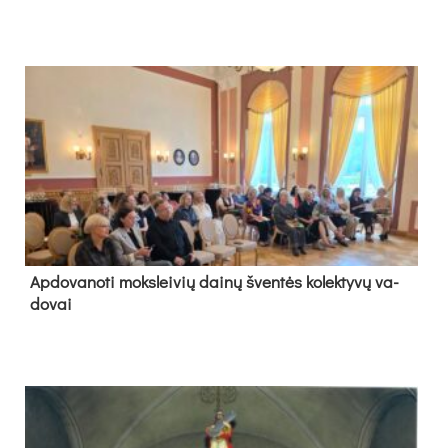
Ap­do­va­no­ti moks­lei­vių dai­nų šven­tės ko­lek­ty­vų va­
do­vai