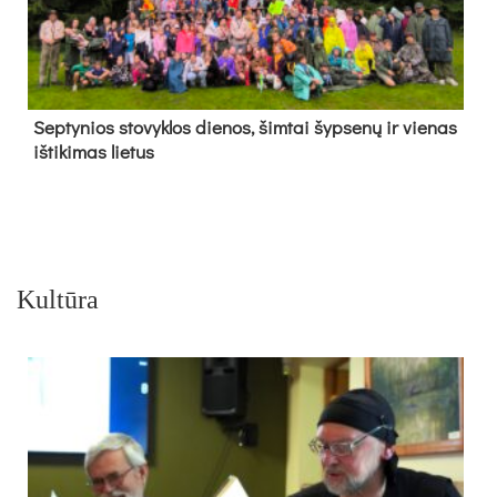
Sep­ty­nios sto­vyk­los die­nos, šim­tai šyp­se­nų ir vie­nas
iš­ti­ki­mas lie­tus
Kultūra