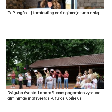
Iš Plungės – į tarptautinę nekilnojamojo turto rinką
Dvi­gu­ba šven­tė La­bar­džiuo­se: pa­gerb­tas vys­ku­po
at­mi­ni­mas ir at­švęs­tas kul­tū­ros ju­bi­lie­jus