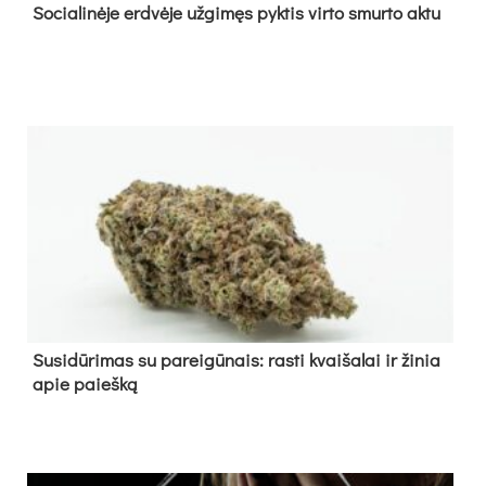
So­cia­li­nė­je erd­vė­je už­gi­męs pyk­tis vir­to smur­to ak­tu
Su­si­dū­ri­mas su pa­rei­gū­nais: ras­ti kvai­ša­lai ir ži­nia
apie paieš­ką