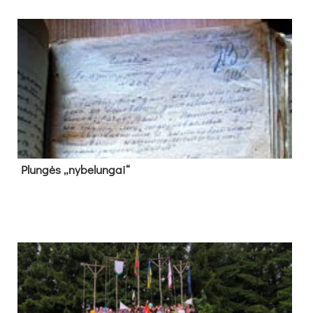
Plun­gės „ny­be­lun­gai“