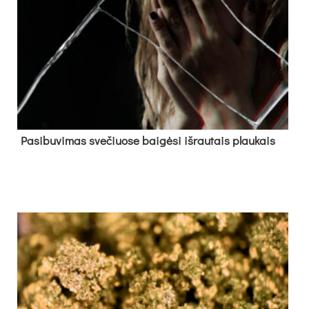
Pa­si­bu­vi­mas sve­čiuo­se bai­gė­si iš­rau­tais plau­kais