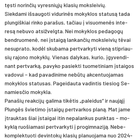
tęsti no­rin­čių vy­res­niųjų kla­sių moks­lei­vių.
Siek­da­mi iš­sau­go­ti vi­du­rinės mo­kyk­los sta­tusą ta­da
plun­giš­kiai rin­ko pa­ra­šus, ta­čiau į vi­suo­menės in­te­
resą ne­bu­vo at­si­žvelg­ta. Nei mo­kyk­los pe­da­gogų
bend­ruo­menė, nei įstaigą lan­kan­čių moks­lei­vių tėvai
ne­sup­ra­to, kodėl sku­ba­ma per­tvar­ky­ti vieną stip­riau­
sių ra­jo­no mo­kyklų. Vie­nas da­ly­kas, ku­rio, įgy­ven­di­
nant per­tvarką, pa­vy­ko pa­siek­ti tuo­me­ti­niam įstai­gos
va­do­vui – kad pa­va­di­ni­me ne­būtų ak­cen­tuo­ja­mas
mo­kyk­los sta­tu­sas. Pa­gei­dau­ta va­din­tis tie­siog Se­
na­mies­čio mo­kyk­la.
Pa­na­šių reak­cijų ga­li­ma tikė­tis „pa­lei­dus“ ir naująjį
Plungės švie­ti­mo įstaigų per­tvar­kos planą. Mat ja­me
įtrauk­tas šiai įstai­gai itin ne­pa­lan­kus punk­tas – mo­
kyklą ruo­šia­ma­si per­tvar­ky­ti į pro­gim­na­ziją. Ne­be­
komp­lek­tuo­ti de­vin­tokų kla­sių pla­nuo­ja­ma nuo 2024-