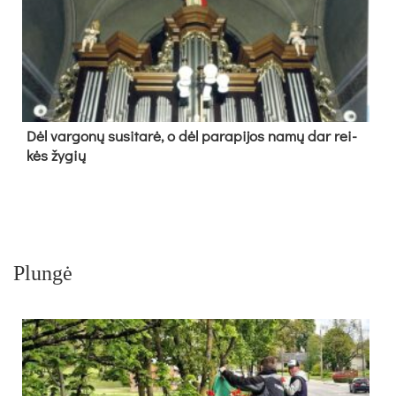
Dėl var­go­nų su­si­ta­rė, o dėl pa­ra­pi­jos na­mų dar rei­
kės žy­gių
Plungė