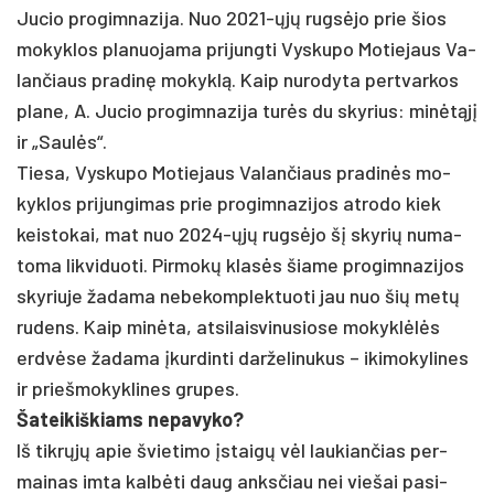
Ju­cio pro­gim­na­zi­ja. Nuo 2021-ųjų rugsė­jo prie šios
mo­kyk­los pla­nuo­ja­ma pri­jung­ti Vys­ku­po Mo­tie­jaus Va­
lan­čiaus pra­dinę mo­kyklą. Kaip nu­ro­dy­ta per­tvar­kos
pla­ne, A. Ju­cio pro­gim­na­zi­ja turės du sky­rius: minėtąjį
ir „Saulės“.
Tie­sa, Vys­ku­po Mo­tie­jaus Va­lan­čiaus pra­dinės mo­
kyk­los pri­jun­gi­mas prie pro­gim­na­zi­jos at­ro­do kiek
keis­to­kai, mat nuo 2024-ųjų rugsė­jo šį sky­rių nu­ma­
to­ma lik­vi­duo­ti. Pir­mokų klasės šia­me pro­gim­na­zi­jos
sky­riu­je ža­da­ma ne­be­komp­lek­tuo­ti jau nuo šių metų
ru­dens. Kaip minė­ta, at­si­lais­vi­nu­sio­se mo­kyklėlės
erdvė­se ža­da­ma įkur­din­ti dar­že­li­nu­kus – iki­mo­ky­li­nes
ir prie­šmo­kyk­li­nes gru­pes.
Ša­tei­kiš­kiams ne­pa­vy­ko?
Iš tikrųjų apie švie­ti­mo įstaigų vėl lau­kian­čias per­
mai­nas im­ta kalbė­ti daug anks­čiau nei vie­šai pa­si­