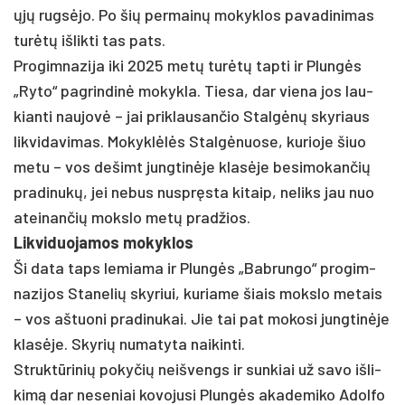
ųjų rugsė­jo. Po šių per­mainų mo­kyk­los pa­va­di­ni­mas
turėtų iš­lik­ti tas pa­ts.
Pro­gim­na­zi­ja iki 2025 metų turėtų tap­ti ir Plungės
„Ry­to“ pa­grin­dinė mo­kyk­la. Tie­sa, dar vie­na jos lau­
kian­ti nau­jovė – jai pri­klau­san­čio Stalgėnų sky­riaus
lik­vi­da­vi­mas. Mo­kyklėlės Stalgė­nuo­se, ku­rio­je šiuo
me­tu – vos de­šimt jung­tinė­je klasė­je be­si­mo­kan­čių
pra­di­nukų, jei ne­bus nu­spręsta ki­taip, ne­liks jau nuo
atei­nan­čių moks­lo metų pra­džios.
Lik­vi­duo­ja­mos mo­kyk­los
Ši da­ta taps le­mia­ma ir Plungės „Bab­run­go“ pro­gim­
na­zi­jos Sta­ne­lių sky­riui, ku­ria­me šiais moks­lo me­tais
– vos aš­tuo­ni pra­di­nu­kai. Jie tai pat mo­ko­si jung­tinė­je
klasė­je. Sky­rių nu­ma­ty­ta nai­kin­ti.
Struktū­ri­nių po­ky­čių neiš­vengs ir sun­kiai už sa­vo iš­li­
kimą dar ne­se­niai ko­vo­ju­si Plungės aka­de­mi­ko Adol­fo