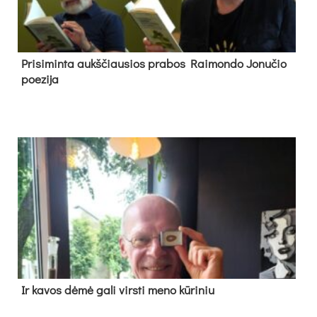
Pri­si­min­ta aukš­čiau­sios pra­bos Rai­mon­do Jo­nu­čio
poe­zi­ja
Ir ka­vos dė­mė ga­li virs­ti me­no kū­ri­niu