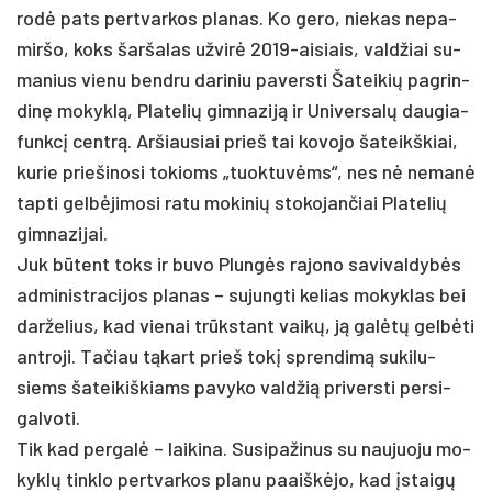
rodė pa­ts per­tvar­kos pla­nas. Ko ge­ro, nie­kas ne­pa­
mir­šo, koks šar­ša­las už­virė 2019-aisiais, vald­žiai su­
ma­nius vie­nu bend­ru da­ri­niu pa­vers­ti Ša­tei­kių pa­grin­
dinę mo­kyklą, Pla­te­lių gim­na­ziją ir Uni­ver­salų dau­gia­
funkcį centrą. Ar­šiau­siai prie­š tai ko­vo­jo ša­teikš­kiai,
ku­rie prie­ši­no­si to­kioms „tuok­tuvėms“, nes nė ne­manė
tap­ti gelbė­ji­mo­si ra­tu mo­ki­nių sto­ko­jan­čiai Pla­te­lių
gim­na­zi­jai.
Juk būtent toks ir bu­vo Plungės ra­jo­no sa­vi­val­dybės
ad­mi­nist­ra­ci­jos pla­nas – su­jung­ti ke­lias mo­kyk­las bei
dar­že­lius, kad vie­nai trūkstant vaikų, ją galėtų gelbė­ti
ant­ro­ji. Ta­čiau tąkart prie­š tokį spren­dimą su­ki­lu­
siems ša­tei­kiš­kiams pa­vy­ko vald­žią pri­vers­ti per­si­
gal­vo­ti.
Tik kad per­galė – lai­ki­na. Su­si­pa­ži­nus su nau­juo­ju mo­
kyklų tink­lo per­tvar­kos pla­nu paaiškė­jo, kad įstaigų