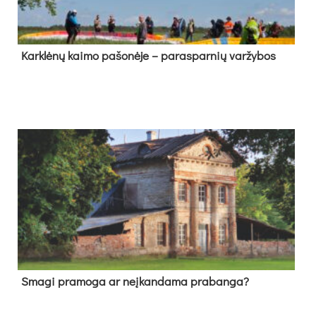
Kark­lė­nų kai­mo pa­šo­nė­je – pa­ras­par­nių var­žy­bos
Sma­gi pra­mo­ga ar neį­kan­da­ma pra­ban­ga?