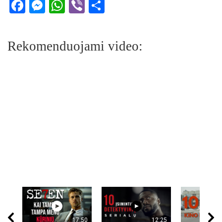
Facebook
Messenger
WhatsApp
Viber
Share
Rekomenduojami video:
17:50
12:25