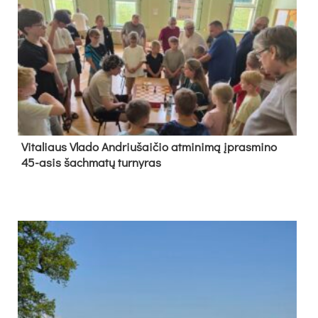
Vi­ta­liaus Vla­do And­riu­šai­čio at­mi­ni­mą įpras­mi­no
45-asis šach­ma­tų tur­ny­ras