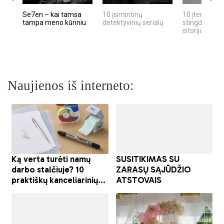
Se7en – kai tamsa
10 įsimintinų
10 įtemptų, k
tampa meno kūriniu
detektyvinių serialų
stingdančių k
istorijų
Naujienos iš interneto: