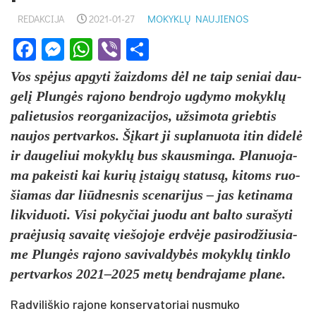
REDAKCIJA
2021-01-27
MOKYKLŲ NAUJIENOS
Facebook
Messenger
WhatsApp
Viber
Share
Vos spėjus ap­gy­ti žaiz­doms dėl ne taip se­niai dau­
gelį Plungės ra­jo­no bend­ro­jo ug­dy­mo mokyklų
pa­lie­tu­sios reor­ga­ni­za­ci­jos, už­si­mo­ta grieb­tis
nau­jos per­tvar­kos. Šįkart ji su­pla­nuo­ta itin di­delė
ir dau­ge­liui mo­kyklų bus skaus­min­ga. Pla­nuo­ja­
ma pa­keis­ti kai ku­rių įstaigų sta­tusą, ki­toms ruo­
šia­mas dar liūd­nes­nis sce­na­ri­jus – jas ke­ti­na­ma
lik­vi­duo­ti. Vi­si po­ky­čiai juo­du ant bal­to su­ra­šy­ti
pra­ėju­sią sa­vaitę vie­šo­jo­je erdvė­je pa­si­rod­žiu­sia­
me Plungės ra­jo­no sa­vi­val­dybės mo­kyklų tink­lo
per­tvar­kos 2021–2025 metų bend­ra­ja­me pla­ne.
Radviliškio rajone konservatoriai nusmuko