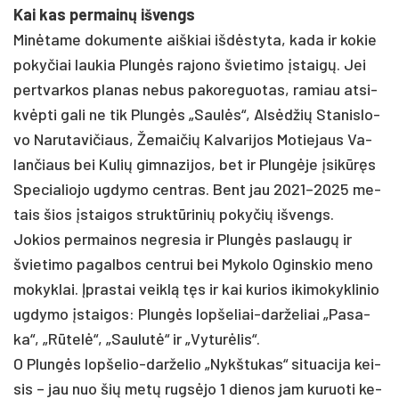
Kai kas per­mainų iš­vengs
Minė­ta­me do­ku­men­te aiš­kiai išdės­ty­ta, ka­da ir ko­kie
po­ky­čiai lau­kia Plungės ra­jo­no švie­ti­mo įstai­gų. Jei
per­tvar­kos pla­nas ne­bus pa­ko­re­guo­tas, ra­miau at­si­
kvėpti ga­li ne tik Plungės „Saulės“, Alsėd­žių Sta­nis­lo­
vo Na­ru­ta­vi­čiaus, Že­mai­čių Kal­va­ri­jos Mo­tie­jaus Va­
lan­čiaus bei Ku­lių gim­na­zi­jos, bet ir Plungė­je įsikūręs
Spe­cia­lio­jo ug­dy­mo cent­ras. Bent jau 2021–2025 me­
tais šios įstai­gos struktū­ri­nių po­ky­čių iš­vengs.
Jo­kios per­mai­nos ne­gre­sia ir Plungės pa­slaugų ir
švie­ti­mo pa­gal­bos cent­rui bei My­ko­lo Ogins­kio me­no
mo­kyk­lai. Įpras­tai veiklą tęs ir kai ku­rios iki­mo­kyk­li­nio
ug­dy­mo įstai­gos: Plungės lop­še­liai-dar­že­liai „Pa­sa­
ka“, „Rūtelė“, „Sau­lutė“ ir „Vy­turė­lis“.
O Plungės lop­še­lio-dar­že­lio „Nykš­tu­kas“ si­tua­ci­ja kei­
sis – jau nuo šių metų rugsė­jo 1 die­nos jam ku­ruo­ti ke­