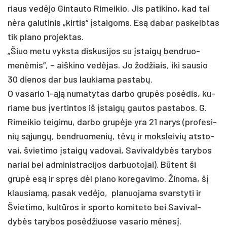
riaus vedė­jo Gin­tau­to Ri­mei­kio. Jis pa­ti­ki­no, kad tai
nėra ga­lu­ti­nis „kir­tis“ įstai­goms. Esą da­bar pa­skelb­tas
tik pla­no pro­jek­tas.
„Šiuo me­tu vyks­ta dis­ku­si­jos su įstaigų bend­ruo­
menė­mis“, – aiš­ki­no vedė­jas. Jo žod­žiais, iki sau­sio
30 die­nos dar bus lau­kia­ma pa­stabų.
O va­sa­rio 1-ąją nu­ma­ty­tas dar­bo grupės po­sėdis, ku­
ria­me bus įver­tin­tos iš įstaigų gau­tos pa­sta­bos. G.
Ri­mei­kio tei­gi­mu, dar­bo grupė­je yra 21 na­rys (pro­fe­si­
nių sąjungų, bend­ruo­me­nių, tėvų ir moks­lei­vių at­sto­
vai, švie­ti­mo įstaigų va­do­vai, Sa­vi­val­dybės ta­ry­bos
na­riai bei ad­mi­nist­ra­ci­jos dar­buo­to­jai). Būtent ši
grupė esą ir spręs dėl pla­no ko­re­ga­vi­mo. Ži­no­ma, šį
klau­siamą, pa­sak vedė­jo, pla­nuo­ja­ma svars­ty­ti ir
Švie­ti­mo, kultū­ros ir spor­to ko­mi­te­to bei Sa­vi­val­
dybės ta­ry­bos po­sėdžiuo­se va­sa­rio mėnesį.