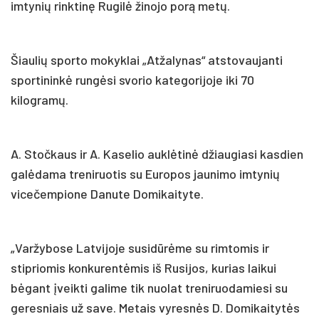
imtynių rinktinę Rugilė žinojo porą metų.
Šiaulių sporto mokyklai „Atžalynas“ atstovaujanti
sportininkė rungėsi svorio kategorijoje iki 70
kilogramų.
A. Stočkaus ir A. Kaselio auklėtinė džiaugiasi kasdien
galėdama treniruotis su Europos jaunimo imtynių
vicečempione Danute Domikaityte.
„Varžybose Latvijoje susidūrėme su rimtomis ir
stipriomis konkurentėmis iš Rusijos, kurias laikui
bėgant įveikti galime tik nuolat treniruodamiesi su
geresniais už save. Metais vyresnės D. Domikaitytės