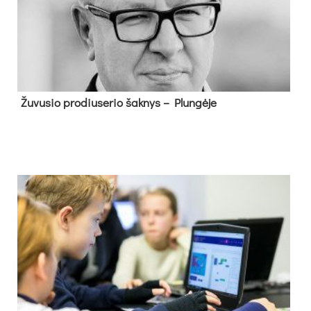
Žu­vu­sio pro­diu­se­rio šak­nys – Plun­gė­je