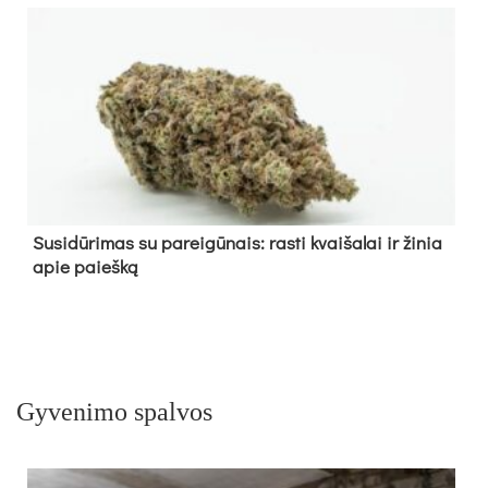
Su­si­dū­ri­mas su pa­rei­gū­nais: ras­ti kvai­ša­lai ir ži­nia
apie paieš­ką
Gyvenimo spalvos