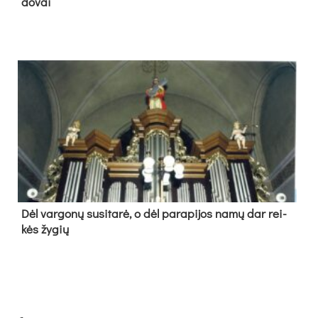
do­vai
Dėl var­go­nų su­si­ta­rė, o dėl pa­ra­pi­jos na­mų dar rei­
kės žy­gių