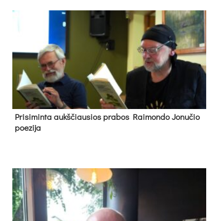
Pri­si­min­ta aukš­čiau­sios pra­bos Rai­mon­do Jo­nu­čio
poe­zi­ja