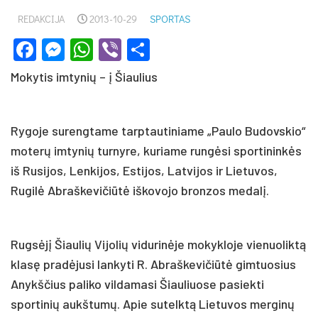
REDAKCIJA
2013-10-29
SPORTAS
Facebook
Messenger
WhatsApp
Viber
Share
Mokytis imtynių – į Šiaulius
Rygoje surengtame tarptautiniame „Paulo Budovskio“
moterų imtynių turnyre, kuriame rungėsi sportininkės
iš Rusijos, Lenkijos, Estijos, Latvijos ir Lietuvos,
Rugilė Abraškevičiūtė iškovojo bronzos medalį.
Rugsėjį Šiaulių Vijolių vidurinėje mokykloje vienuoliktą
klasę pradėjusi lankyti R. Abraškevičiūtė gimtuosius
Anykščius paliko vildamasi Šiauliuose pasiekti
sportinių aukštumų. Apie sutelktą Lietuvos merginų