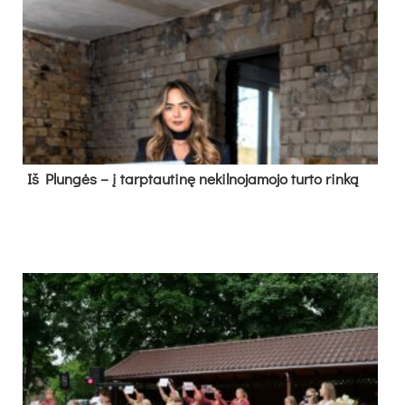
Iš Plungės – į tarptautinę nekilnojamojo turto rinką