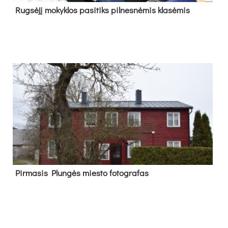
Rug­sė­jį mo­kyk­los pa­si­tiks pil­nes­nė­mis kla­sė­mis
Pir­ma­sis Plun­gės mies­to fo­tog­ra­fas