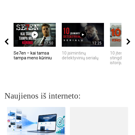
17:50
12:25
Se7en – kai tamsa
10 įsimintinų
10 įtemptų, k
tampa meno kūriniu
detektyvinių serialų
stingdančių k
istorijų
Naujienos iš interneto: