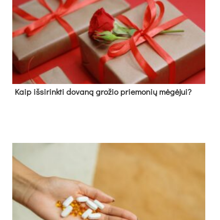
Kaip išsirinkti dovaną grožio priemonių mėgėjui?