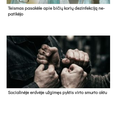
Teis­mas pa­sa­kė­le apie bi­čių ko­rių de­zin­fek­ci­ją ne­
pa­ti­kė­jo
So­cia­li­nė­je erd­vė­je už­gi­męs pyk­tis vir­to smur­to ak­tu