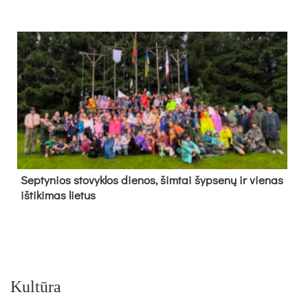
Sep­ty­nios sto­vyk­los die­nos, šim­tai šyp­se­nų ir vie­nas
iš­ti­ki­mas lie­tus
Kultūra