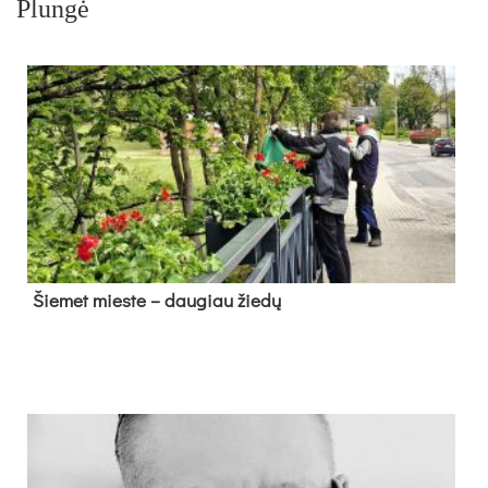
Plungė
Šie­met mies­te – dau­giau žie­dų