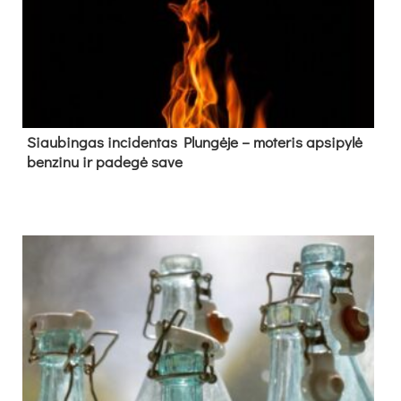
Siau­bin­gas in­ci­den­tas Plun­gė­je – mo­te­ris ap­si­py­lė
ben­zi­nu ir pa­de­gė sa­ve