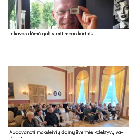
Ir ka­vos dė­mė ga­li virs­ti me­no kū­ri­niu
Ap­do­va­no­ti moks­lei­vių dai­nų šven­tės ko­lek­ty­vų va­