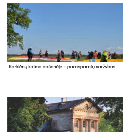
Kark­lė­nų kai­mo pa­šo­nė­je – pa­ras­par­nių var­žy­bos