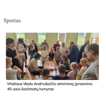
Sportas
Vi­ta­liaus Vla­do And­riu­šai­čio at­mi­ni­mą įpras­mi­no
45-asis šach­ma­tų tur­ny­ras