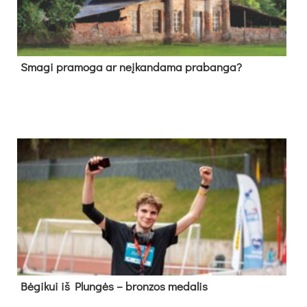
Sma­gi pra­mo­ga ar neį­kan­da­ma pra­ban­ga?
Bė­gi­kui iš Plun­gės – bron­zos me­da­lis