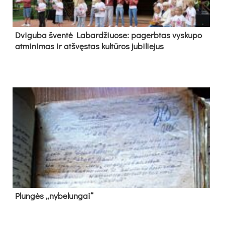
Dvi­gu­ba šven­tė La­bar­džiuo­se: pa­gerb­tas vys­ku­po
at­mi­ni­mas ir at­švęs­tas kul­tū­ros ju­bi­lie­jus
Plun­gės „ny­be­lun­gai“