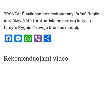
BRONZA: Šiauliuose besimokanti anykštėnė Rugilė
Abraškevičiūtė tarptautiniame moterų imtynių
turnyre Rygoje iškovojo bronzos medalį.
Facebook
Messenger
WhatsApp
Viber
Share
Rekomenduojami video: