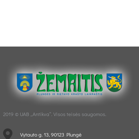
2019 © UAB „Antikva“. Visos teisės saugomos.
Vytauto g. 13, 90123 Plungė