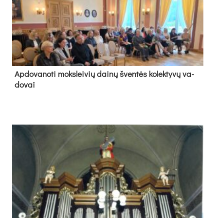
Ap­do­va­no­ti moks­lei­vių dai­nų šven­tės ko­lek­ty­vų va­
do­vai