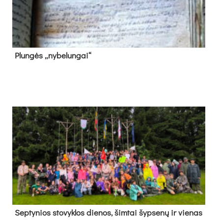
Plun­gės „ny­be­lun­gai“
Sep­ty­nios sto­vyk­los die­nos, šim­tai šyp­se­nų ir vie­nas