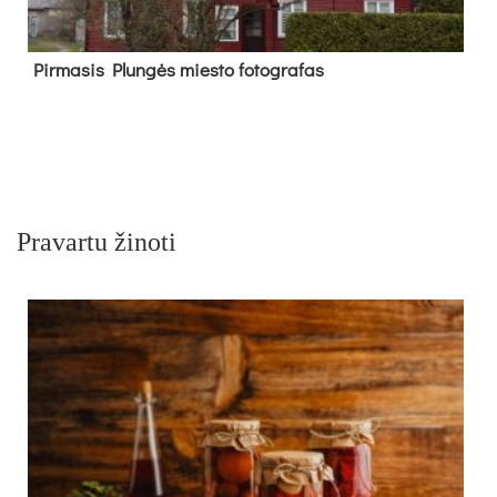
Pir­ma­sis Plun­gės mies­to fo­tog­ra­fas
Pravartu žinoti