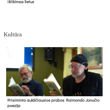
iš­ti­ki­mas lie­tus
Kultūra
Pri­si­min­ta aukš­čiau­sios pra­bos Rai­mon­do Jo­nu­čio
poe­zi­ja