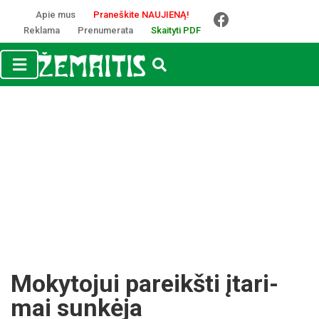
Apie mus
Praneškite NAUJIENĄ!
Reklama
Prenumerata
Skaityti PDF
Mo­ky­to­jui pa­reikš­ti įta­ri­
mai sun­kė­ja