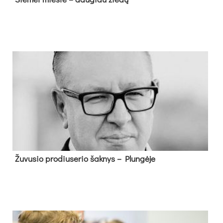
Žu­vu­sio pro­diu­se­rio šak­nys – Plun­gė­je