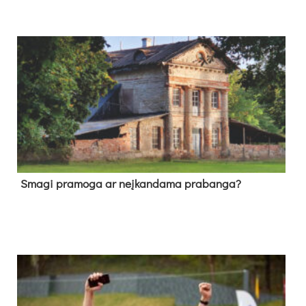
Sma­gi pra­mo­ga ar neį­kan­da­ma pra­ban­ga?