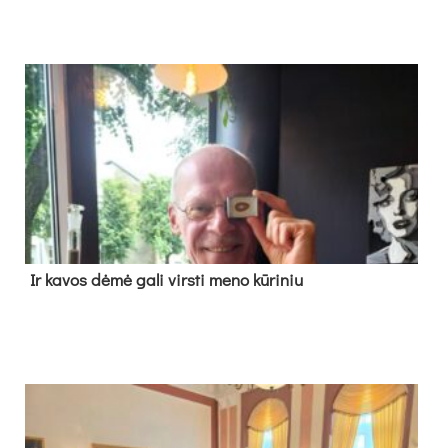
Ir ka­vos dė­mė ga­li virs­ti me­no kū­ri­niu