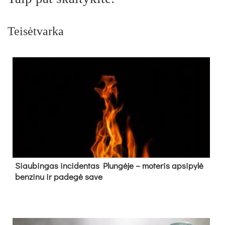
Teisėtvarka
Siau­bin­gas in­ci­den­tas Plun­gė­je – mo­te­ris ap­si­py­lė
ben­zi­nu ir pa­de­gė sa­ve