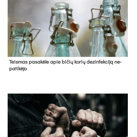
Teis­mas pa­sa­kė­le apie bi­čių ko­rių de­zin­fek­ci­ją ne­
pa­ti­kė­jo