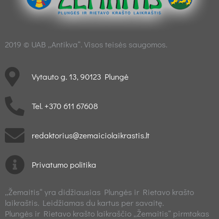
2019 © UAB „Antikva“. Visos teisės saugomos.
Vytauto g. 13, 90123 Plungė
Tel. +370 611 67608
redaktorius@zemaiciolaikrastis.lt
Privatumo politika
„Žemaitis“ yra didžiausias Plungės ir Rietavo krašto
laikraštis. Leidžiamas du kartus per savaitę.
Plungės ir Rietavo krašto laikraščio „Žemaitis“ pirmtakas