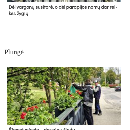
Dėl var­go­nų su­si­ta­rė, o dėl pa­ra­pi­jos na­mų dar rei­
kės žy­gių
Plungė
Šie­met mies­te – dau­giau žie­dų