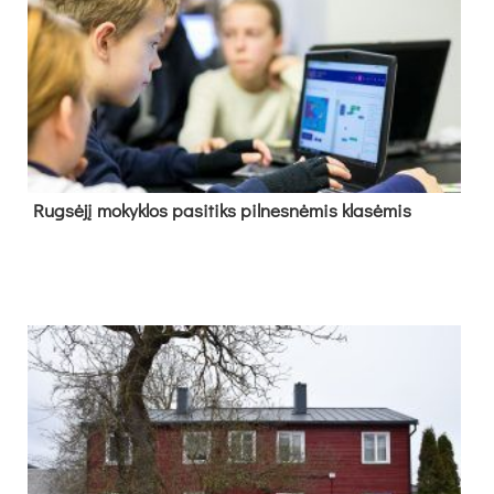
Rug­sė­jį mo­kyk­los pa­si­tiks pil­nes­nė­mis kla­sė­mis