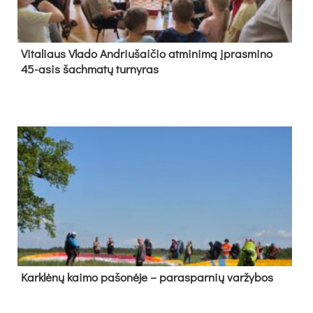
Vi­ta­liaus Vla­do And­riu­šai­čio at­mi­ni­mą įpras­mi­no
45-asis šach­ma­tų tur­ny­ras
Kark­lė­nų kai­mo pa­šo­nė­je – pa­ras­par­nių var­žy­bos