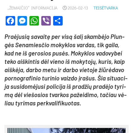
„ŽEMAIČIO“ INFORMACIJA
2026-02-13
TEISĖTVARKA
Facebook
Messenger
WhatsApp
Viber
Share
Praė­ju­sią sa­vai­tę per vi­są ša­lį skam­bė­jo Plun­
gės Se­na­mies­čio mo­kyk­los var­das, tik gai­la,
kad ne iš ge­ro­sios pu­sės. Mo­kyk­los va­do­vy­bei
te­ko aiš­kin­tis dėl vie­no iš mo­ky­to­jų, ku­ris, kaip
aiš­kė­ja, dar­bo me­tu ir dar­bo vie­to­je žiū­rė­da­vo
po­rnog­ra­fi­nio tu­ri­nio vaiz­do įra­šus. Šia si­tua­ci­
ja su­si­do­mė­ju­si po­li­ci­ja iš pra­džių pra­dė­jo ty­ri­
mą dėl vie­šo­sios tvar­kos pa­žei­di­mo, ta­čiau vė­
liau ty­ri­mas per­kva­li­fi­kuo­tas.