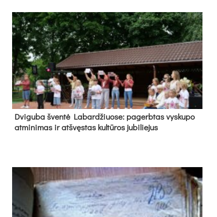
Dvi­gu­ba šven­tė La­bar­džiuo­se: pa­gerb­tas vys­ku­po
at­mi­ni­mas ir at­švęs­tas kul­tū­ros ju­bi­lie­jus