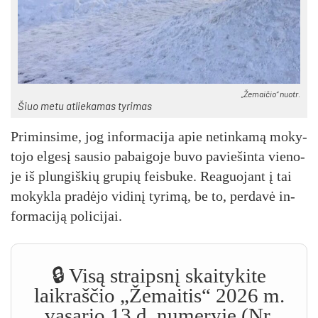
„Žemaičio“ nuotr.
Šiuo me­tu at­lie­ka­mas ty­ri­mas
Pri­min­si­me, jog in­for­ma­ci­ja apie ne­tin­ka­mą mo­ky­
to­jo el­ge­sį sau­sio pa­bai­go­je bu­vo pa­vie­šin­ta vie­no­
je iš plun­giš­kių gru­pių feis­bu­ke. Rea­guo­jant į tai
mo­kyk­la pra­dė­jo vi­di­nį ty­ri­mą, be to, per­da­vė in­
for­ma­ci­ją po­li­ci­jai.
🔒 Visą straipsnį skaitykite
laikraščio „Žemaitis“ 2026 m.
vasario 13 d. numeryje (Nr.