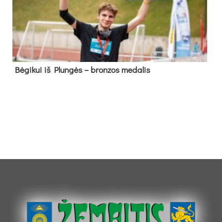
Bė­gi­kui iš Plun­gės – bron­zos me­da­lis