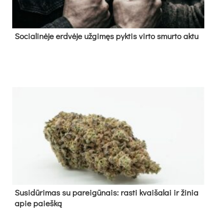
So­cia­li­nė­je erd­vė­je už­gi­męs pyk­tis vir­to smur­to ak­tu
Su­si­dū­ri­mas su pa­rei­gū­nais: ras­ti kvai­ša­lai ir ži­nia
apie paieš­ką