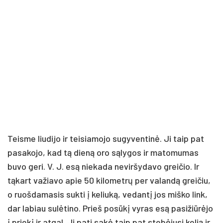
Teisme liudijo ir teisiamojo sugyventinė. Ji taip pat
pasakojo, kad tą dieną oro sąlygos ir matomumas
buvo geri. V. J. esą niekada neviršydavo greičio. Ir
tąkart važiavo apie 50 kilometrų per valandą greičiu,
o ruošdamasis sukti į keliuką, vedantį jos miško link,
dar labiau sulėtino. Prieš posūkį vyras esą pasižiūrėjo
į priekį ir atgal. Ji pati sakė taip pat stebėjusi kelią ir