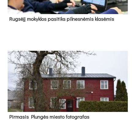
Rug­sė­jį mo­kyk­los pa­si­tiks pil­nes­nė­mis kla­sė­mis
Pir­ma­sis Plun­gės mies­to fo­tog­ra­fas