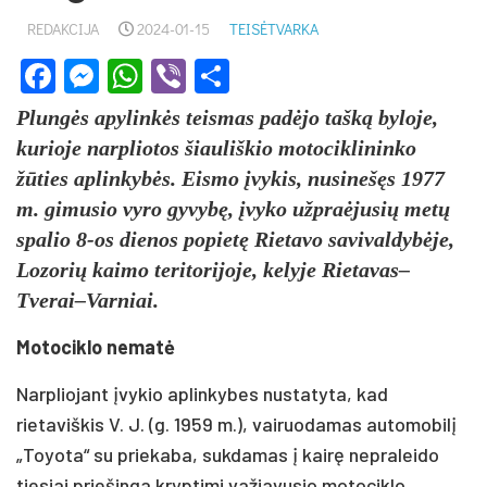
REDAKCIJA
2024-01-15
TEISĖTVARKA
Facebook
Messenger
WhatsApp
Viber
Share
Plungės apylinkės teismas padėjo tašką byloje,
kurioje narpliotos šiauliškio motociklininko
žūties aplinkybės. Eismo įvykis, nusinešęs 1977
m. gimusio vyro gyvybę, įvyko užpraėjusių metų
spalio 8-os dienos popietę Rietavo savivaldybėje,
Lozorių kaimo teritorijoje, kelyje Rietavas–
Tverai–Varniai.
Motociklo nematė
Narpliojant įvykio aplinkybes nustatyta, kad
rietaviškis V. J. (g. 1959 m.), vairuodamas automobilį
„Toyota“ su priekaba, sukdamas į kairę nepraleido
tiesiai priešinga kryptimi važiavusio motociklo