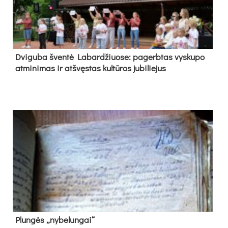
Dvi­gu­ba šven­tė La­bar­džiuo­se: pa­gerb­tas vys­ku­po
at­mi­ni­mas ir at­švęs­tas kul­tū­ros ju­bi­lie­jus
Plun­gės „ny­be­lun­gai“