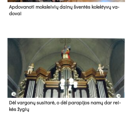
Ap­do­va­no­ti moks­lei­vių dai­nų šven­tės ko­lek­ty­vų va­
do­vai
Dėl var­go­nų su­si­ta­rė, o dėl pa­ra­pi­jos na­mų dar rei­
kės žy­gių