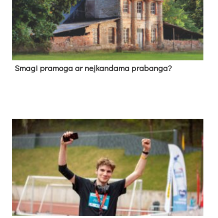
Sma­gi pra­mo­ga ar neį­kan­da­ma pra­ban­ga?