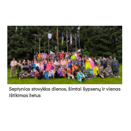
Sep­ty­nios sto­vyk­los die­nos, šim­tai šyp­se­nų ir vie­nas
iš­ti­ki­mas lie­tus