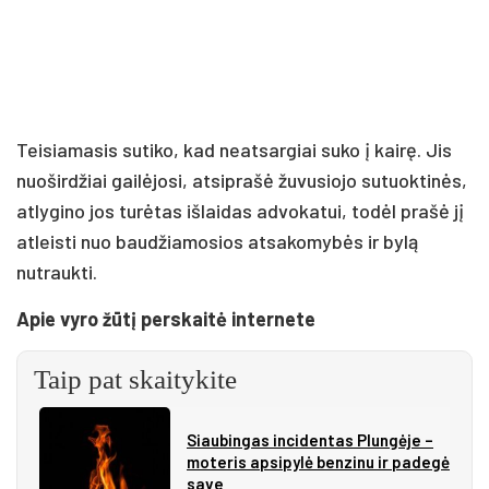
Teisiamasis sutiko, kad neatsargiai suko į kairę. Jis
nuoširdžiai gailėjosi, atsiprašė žuvusiojo sutuoktinės,
atlygino jos turėtas išlaidas advokatui, todėl prašė jį
atleisti nuo baudžiamosios atsakomybės ir bylą
nutraukti.
Apie vyro žūtį perskaitė internete
Taip pat skaitykite
Siau­bin­gas in­ci­den­tas Plun­gė­je –
mo­te­ris ap­si­py­lė ben­zi­nu ir pa­de­gė
sa­ve