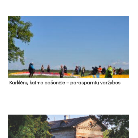
Kark­lė­nų kai­mo pa­šo­nė­je – pa­ras­par­nių var­žy­bos