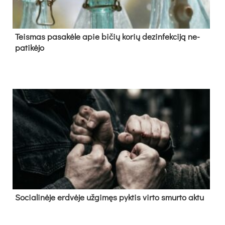
Teis­mas pa­sa­kė­le apie bi­čių ko­rių de­zin­fek­ci­ją ne­
pa­ti­kė­jo
So­cia­li­nė­je erd­vė­je už­gi­męs pyk­tis vir­to smur­to ak­tu