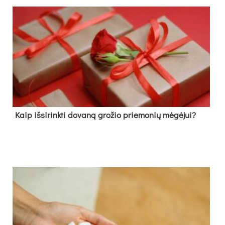
Kaip išsirinkti dovaną grožio priemonių mėgėjui?