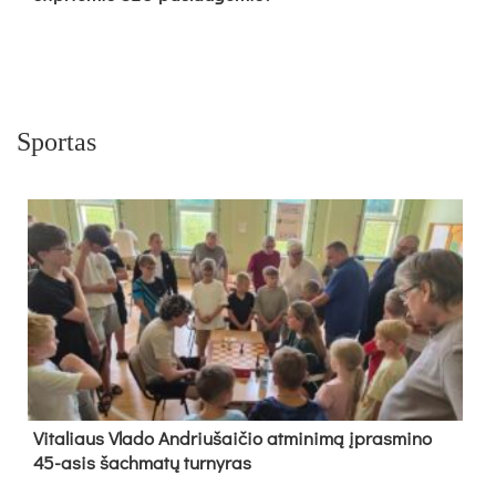
Sportas
Vi­ta­liaus Vla­do And­riu­šai­čio at­mi­ni­mą įpras­mi­no
45-asis šach­ma­tų tur­ny­ras