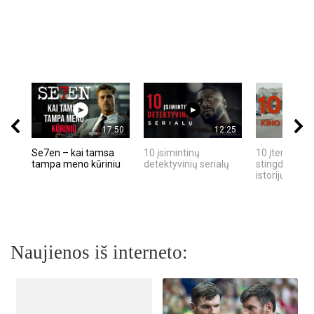
17:50
12:25
Se7en – kai tamsa
10 įsimintinų
10 įtemptų, k
tampa meno kūriniu
detektyvinių serialų
stingdančių k
istorijų
Naujienos iš interneto: