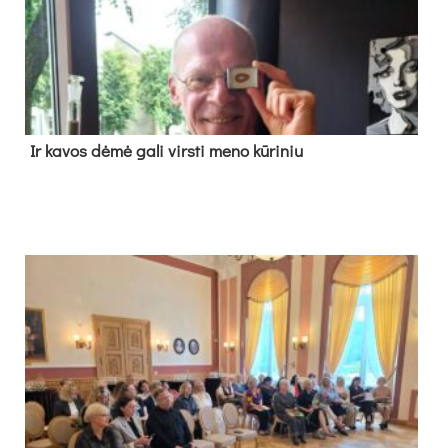
Ir ka­vos dė­mė ga­li virs­ti me­no kū­ri­niu