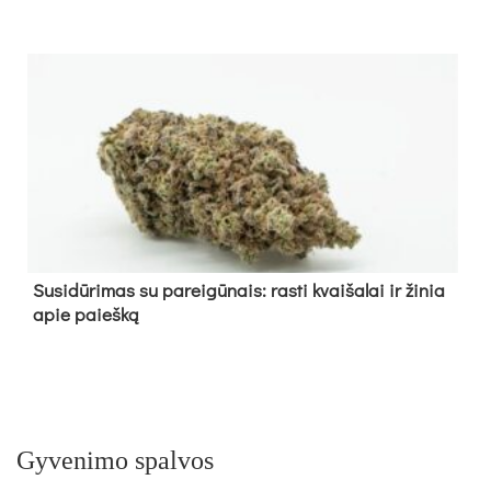
Su­si­dū­ri­mas su pa­rei­gū­nais: ras­ti kvai­ša­lai ir ži­nia
apie paieš­ką
Gyvenimo spalvos