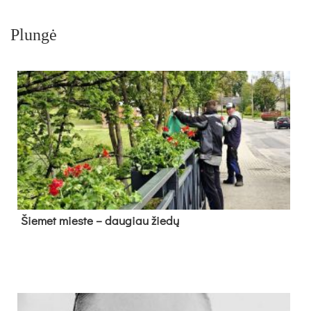
Plungė
Šie­met mies­te – dau­giau žie­dų