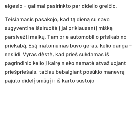
elgesio – galimai pasirinkto per didelio greičio.
Teisiamasis pasakojo, kad tą dieną su savo
sugyventine išsiruošė į jai priklausantį mišką
parsivežti malkų. Tam prie automobilio prisikabino
priekabą. Esą matomumas buvo geras, kelio danga –
neslidi. Vyras dėstė, kad prieš sukdamas iš
pagrindinio kelio į kairę nieko nematė atvažiuojant
priešpriešais, tačiau bebaigiant posūkio manevrą
pajuto didelį smūgį ir iš karto sustojo.