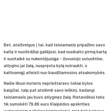
Bet, atsižvelgus į tai, kad teisiamasis pripažino savo
kaltę ir nuoširdžiai gailėjosi, kad nusikalto pirmą kartą
ir susitaikė su nukentėjusiąja – žuvusiojo sutuoktine,
atlygino jai žalą, nuspręsta bylą nutraukti, o
kaltinamąjį atleisti nuo baudžiamosios atsakomybės.
Našle likusi moteris neprieštaravo tokiai bylos
baigčiai, taip pat atsiėmė savo ieškinį, kadangi
teisiamasis jau buvo atlyginęs žalą. Rietaviškiui teks
tik sumokėti 79,86 euro Klaipėdos apskrities
vyriausiajam policijos komisariatui, mat tiek kainavo