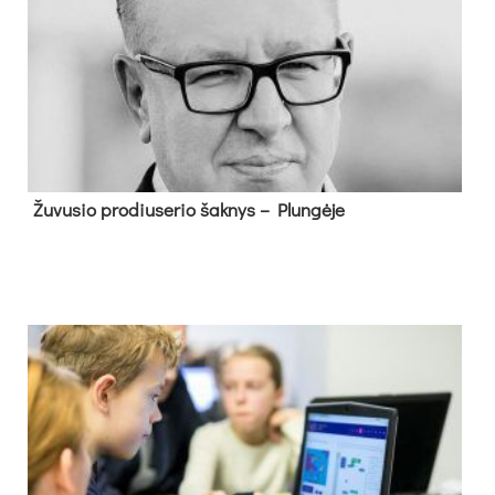
Žu­vu­sio pro­diu­se­rio šak­nys – Plun­gė­je