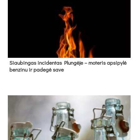
Siau­bin­gas in­ci­den­tas Plun­gė­je – mo­te­ris ap­si­py­lė
ben­zi­nu ir pa­de­gė sa­ve