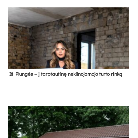
Iš Plungės – į tarptautinę nekilnojamojo turto rinką