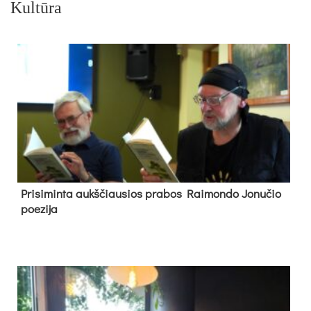
Kultūra
Pri­si­min­ta aukš­čiau­sios pra­bos Rai­mon­do Jo­nu­čio
poe­zi­ja