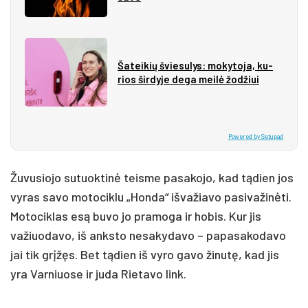
Ša­tei­kių švie­su­lys: mo­ky­to­ja, ku­
rios šir­dy­je de­ga mei­lė žo­džiui
Powered by Setupad
Žuvusiojo sutuoktinė teisme pasakojo, kad tądien jos
vyras savo motociklu „Honda“ išvažiavo pasivažinėti.
Motociklas esą buvo jo pramoga ir hobis. Kur jis
važiuodavo, iš anksto nesakydavo – papasakodavo
jai tik grįžęs. Bet tądien iš vyro gavo žinutę, kad jis
yra Varniuose ir juda Rietavo link.