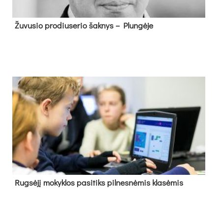
Žu­vu­sio pro­diu­se­rio šak­nys – Plun­gė­je
Rug­sė­jį mo­kyk­los pa­si­tiks pil­nes­nė­mis kla­sė­mis