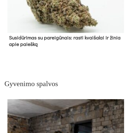
Su­si­dū­ri­mas su pa­rei­gū­nais: ras­ti kvai­ša­lai ir ži­nia
apie paieš­ką
Gyvenimo spalvos