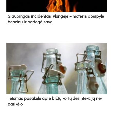
Siau­bin­gas in­ci­den­tas Plun­gė­je – mo­te­ris ap­si­py­lė
ben­zi­nu ir pa­de­gė sa­ve
Teis­mas pa­sa­kė­le apie bi­čių ko­rių de­zin­fek­ci­ją ne­
pa­ti­kė­jo