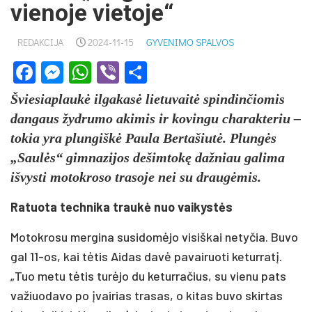
vienoje vietoje“
REDAKCIJA
2024-11-15
GYVENIMO SPALVOS
Facebook
Messenger
WhatsApp
Viber
Share
Šviesiaplaukė ilgakasė lietuvaitė spindinčiomis
dangaus žydrumo akimis ir kovingu charakteriu –
tokia yra plungiškė Paula Bertašiutė. Plungės
„Saulės“ gimnazijos dešimtokę dažniau galima
išvysti motokroso trasoje nei su draugėmis.
Ratuota technika traukė nuo vaikystės
Motokrosu mergina susidomėjo visiškai netyčia. Buvo
gal 11-os, kai tėtis Aidas davė pavairuoti keturratį.
„Tuo metu tėtis turėjo du keturračius, su vienu pats
važiuodavo po įvairias trasas, o kitas buvo skirtas