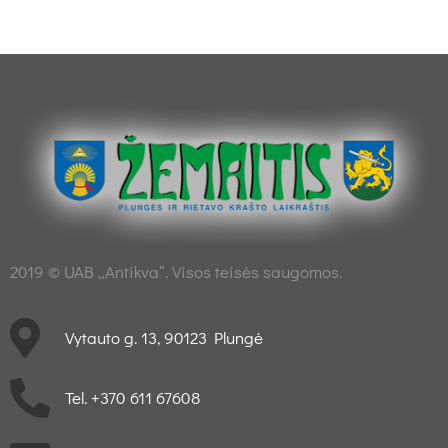
2019 © UAB „Antikva“. Visos teisės saugomos.
Vytauto g. 13, 90123 Plungė
Tel. +370 611 67608