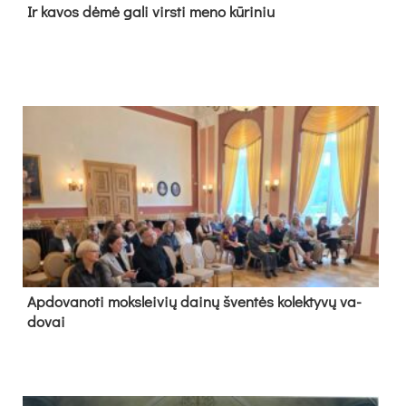
Ir ka­vos dė­mė ga­li virs­ti me­no kū­ri­niu
Ap­do­va­no­ti moks­lei­vių dai­nų šven­tės ko­lek­ty­vų va­
do­vai