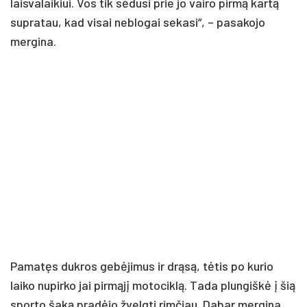
laisvalaikiui. Vos tik sėdusi prie jo vairo pirmą kartą
supratau, kad visai neblogai sekasi“, – pasakojo
mergina.
Pamatęs dukros gebėjimus ir drąsą, tėtis po kurio
laiko nupirko jai pirmąjį motociklą. Tada plungiškė į šią
sporto šaką pradėjo žvelgti rimčiau. Dabar mergina