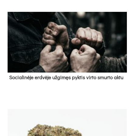
So­cia­li­nė­je erd­vė­je už­gi­męs pyk­tis vir­to smur­to ak­tu