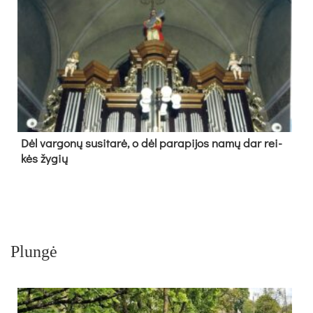
Dėl var­go­nų su­si­ta­rė, o dėl pa­ra­pi­jos na­mų dar rei­
kės žy­gių
Plungė