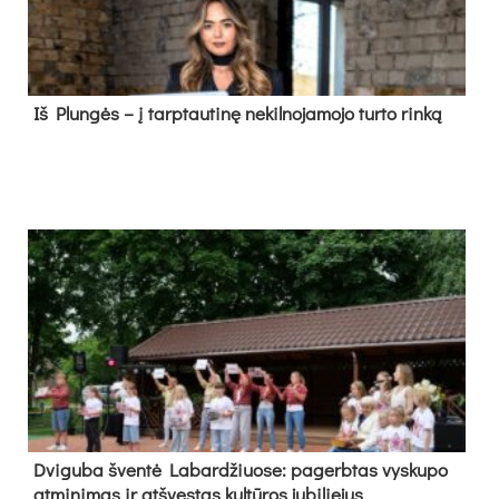
Iš Plungės – į tarptautinę nekilnojamojo turto rinką
Dvi­gu­ba šven­tė La­bar­džiuo­se: pa­gerb­tas vys­ku­po
at­mi­ni­mas ir at­švęs­tas kul­tū­ros ju­bi­lie­jus