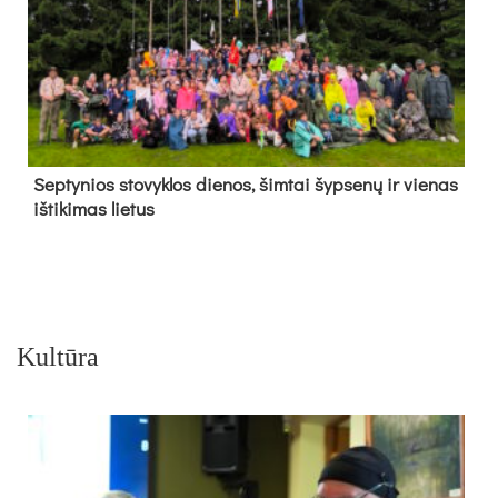
Sep­ty­nios sto­vyk­los die­nos, šim­tai šyp­se­nų ir vie­nas
iš­ti­ki­mas lie­tus
Kultūra