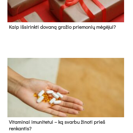
Kaip išsirinkti dovaną grožio priemonių mėgėjui?
Vitaminai imunitetui – ką svarbu žinoti prieš
renkantis?