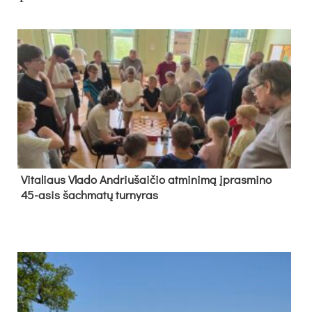
Vi­ta­liaus Vla­do And­riu­šai­čio at­mi­ni­mą įpras­mi­no
45-asis šach­ma­tų tur­ny­ras