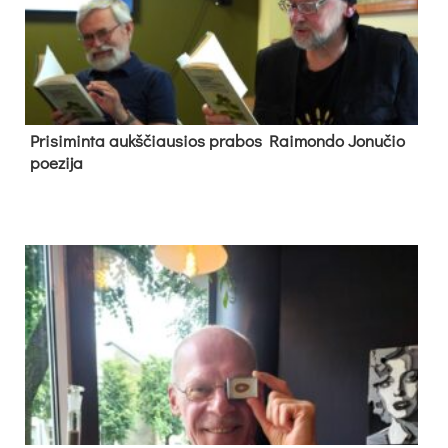
Pri­si­min­ta aukš­čiau­sios pra­bos Rai­mon­do Jo­nu­čio
poe­zi­ja