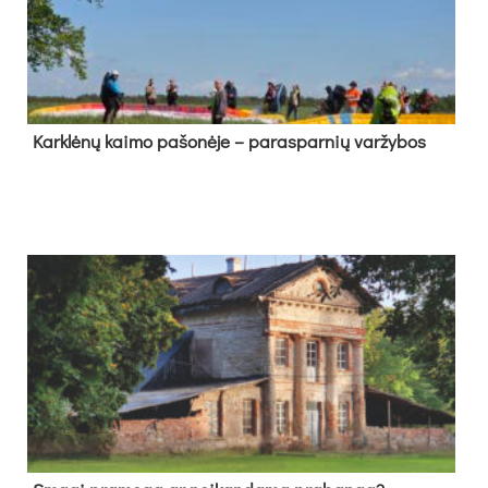
Kark­lė­nų kai­mo pa­šo­nė­je – pa­ras­par­nių var­žy­bos