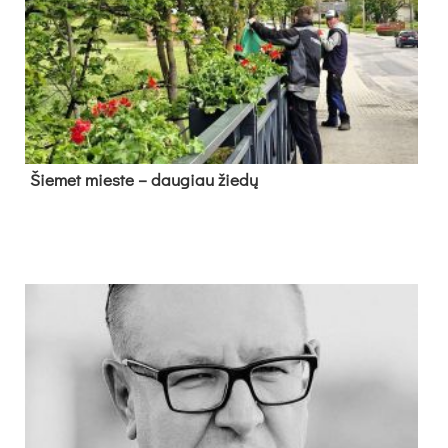
Šie­met mies­te – dau­giau žie­dų