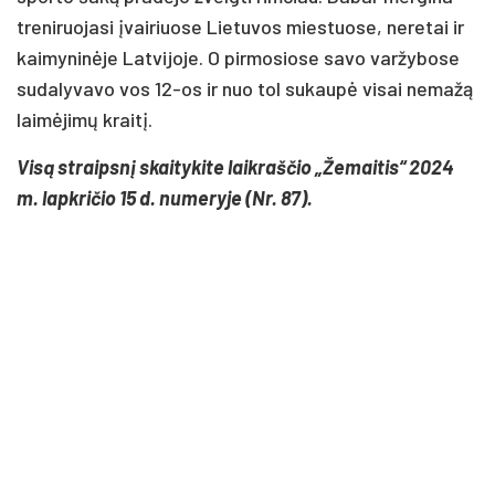
treniruojasi įvairiuose Lietuvos miestuose, neretai ir
kaimyninėje Latvijoje. O pirmosiose savo varžybose
sudalyvavo vos 12-os ir nuo tol sukaupė visai nemažą
laimėjimų kraitį.
Visą straipsnį skaitykite laikraščio „Žemaitis“ 2024
m. lapkričio 15 d. numeryje (Nr. 87).