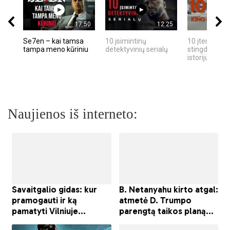
17:50
12:25
Se7en – kai tamsa
10 įsimintinų
10 įtemptų, k
tampa meno kūriniu
detektyvinių serialų
stingdančių k
istorijų
Naujienos iš interneto: