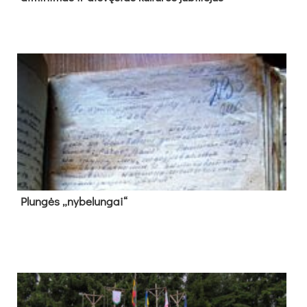
Plun­gės „ny­be­lun­gai“