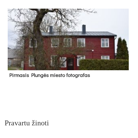
Pir­ma­sis Plun­gės mies­to fo­tog­ra­fas
Pravartu žinoti