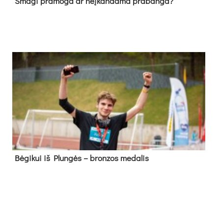
Sma­gi pra­mo­ga ar neį­kan­da­ma pra­ban­ga?
Bė­gi­kui iš Plun­gės – bron­zos me­da­lis