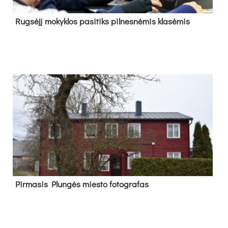
Rug­sė­jį mo­kyk­los pa­si­tiks pil­nes­nė­mis kla­sė­mis
Pir­ma­sis Plun­gės mies­to fo­tog­ra­fas