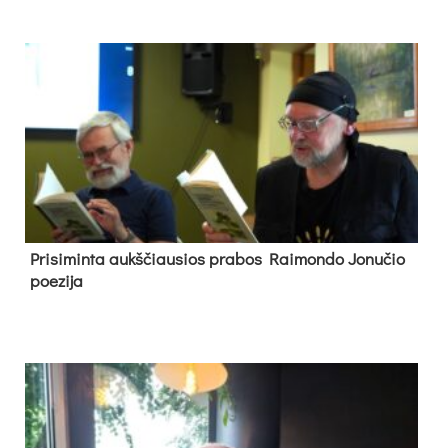
Pri­si­min­ta aukš­čiau­sios pra­bos Rai­mon­do Jo­nu­čio
poe­zi­ja