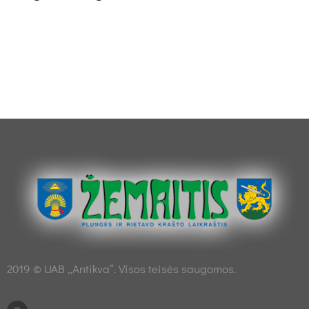
2019 © UAB „Antikva“. Visos teisės saugomos.