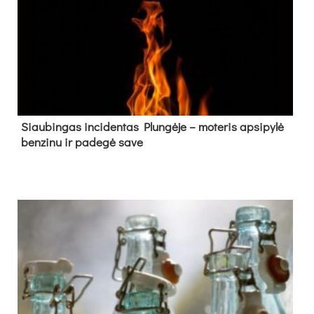
Siau­bin­gas in­ci­den­tas Plun­gė­je – mo­te­ris ap­si­py­lė
ben­zi­nu ir pa­de­gė sa­ve