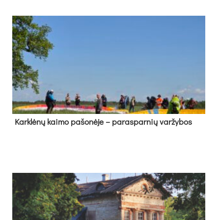
Kark­lė­nų kai­mo pa­šo­nė­je – pa­ras­par­nių var­žy­bos