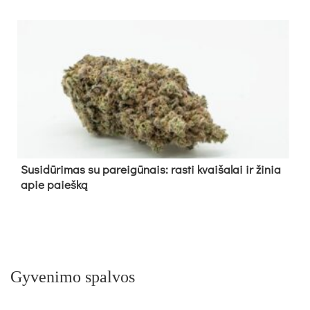
Su­si­dū­ri­mas su pa­rei­gū­nais: ras­ti kvai­ša­lai ir ži­nia
apie paieš­ką
Gyvenimo spalvos