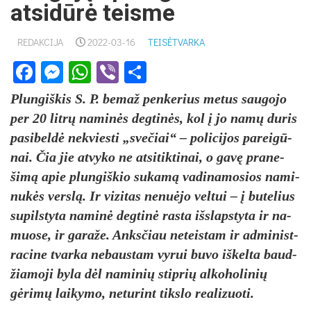
atsidūrė teisme
REDAKCIJA
2022-03-16
TEISĖTVARKA
Facebook
Messenger
WhatsApp
Viber
Share
Plun­giš­kis S. P. be­maž pen­ke­rius me­tus sau­go­jo
per 20 litrų na­minės deg­tinės, kol į jo namų du­ris
pa­si­beldė ne­kvies­ti „sve­čiai“ – po­li­ci­jos pa­reigū­
nai. Čia jie at­vy­ko ne at­si­tik­ti­nai, o gavę pra­ne­
šimą apie plun­giš­kio su­kamą va­di­na­mo­sios na­mi­
nukės verslą. Ir vi­zi­tas ne­nuė­jo vel­tui – į bu­te­lius
su­pils­ty­ta na­minė deg­tinė ras­ta išs­laps­ty­ta ir na­
muo­se, ir ga­ra­že. Anks­čiau ne­teis­tam ir ad­mi­nist­
ra­ci­ne tvar­ka ne­baus­tam vy­rui bu­vo iš­kel­ta baud­
žia­mo­ji by­la dėl na­mi­nių stip­rių al­ko­ho­li­nių
gėrimų lai­ky­mo, ne­tu­rint tiks­lo rea­li­zuo­ti.