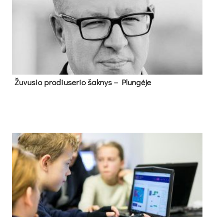
Žu­vu­sio pro­diu­se­rio šak­nys – Plun­gė­je