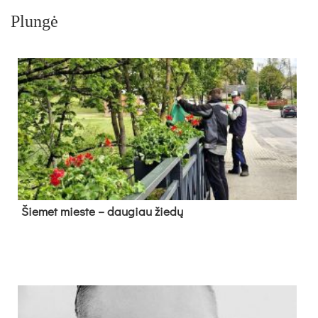
Plungė
Šie­met mies­te – dau­giau žie­dų