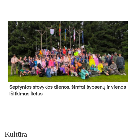
Sep­ty­nios sto­vyk­los die­nos, šim­tai šyp­se­nų ir vie­nas
iš­ti­ki­mas lie­tus
Kultūra