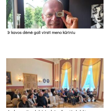
Ir ka­vos dė­mė ga­li virs­ti me­no kū­ri­niu