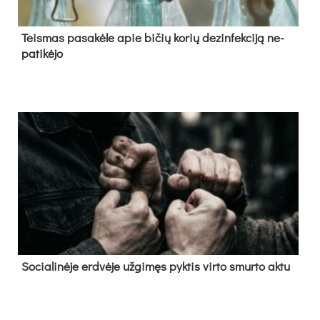
Teis­mas pa­sa­kė­le apie bi­čių ko­rių de­zin­fek­ci­ją ne­
pa­ti­kė­jo
So­cia­li­nė­je erd­vė­je už­gi­męs pyk­tis vir­to smur­to ak­tu