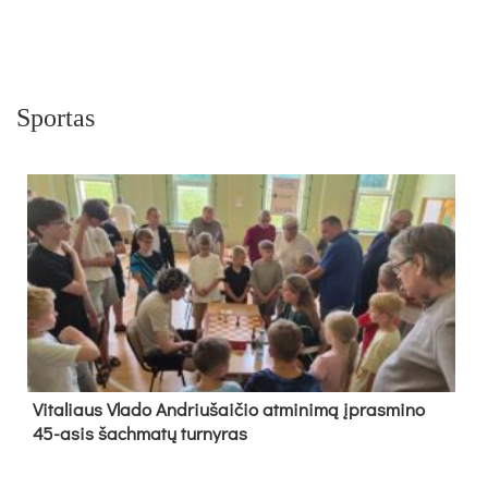
Sportas
Vi­ta­liaus Vla­do And­riu­šai­čio at­mi­ni­mą įpras­mi­no
45-asis šach­ma­tų tur­ny­ras