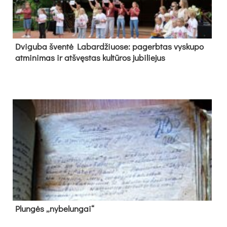
Dvi­gu­ba šven­tė La­bar­džiuo­se: pa­gerb­tas vys­ku­po
at­mi­ni­mas ir at­švęs­tas kul­tū­ros ju­bi­lie­jus
Plun­gės „ny­be­lun­gai“