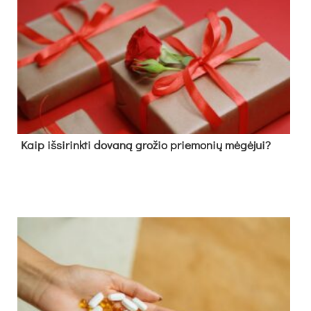
Kaip išsirinkti dovaną grožio priemonių mėgėjui?