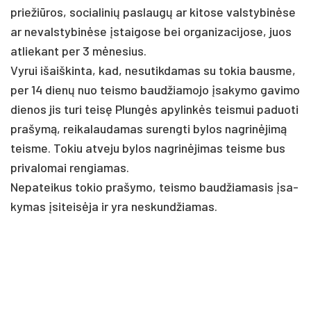
prie­žiū­ros, so­cia­li­nių pa­slaugų ar ki­to­se vals­ty­binė­se
ar ne­vals­ty­binė­se įstai­go­se bei or­ga­ni­za­ci­jo­se, juos
at­lie­kant per 3 mėne­sius.
Vy­rui išaiš­kin­ta, kad, ne­su­tik­da­mas su to­kia baus­me,
per 14 dienų nuo teis­mo baud­žia­mo­jo įsa­ky­mo ga­vi­mo
die­nos jis tu­ri teisę Plungės apy­linkės teis­mui pa­duo­ti
pra­šymą, rei­ka­lau­da­mas su­reng­ti by­los nag­rinė­jimą
teis­me. To­kiu at­ve­ju by­los nag­rinė­ji­mas teis­me bus
pri­va­lo­mai ren­gia­mas.
Ne­pa­tei­kus to­kio pra­šy­mo, teis­mo baud­žia­ma­sis įsa­
ky­mas įsi­teisė­ja ir yra ne­skund­žia­mas.