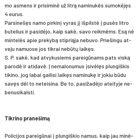
mo as­mens ir pri­si­minė už litrą na­mi­nukės su­mokėjęs
4 eu­rus.
Par­si­nešęs na­mo pir­kinį vy­ras jį iš­pilstė į pusės lit­ro
bu­te­lius ir pa­si­dėjo, kaip sakė, sa­vo reikmėms. Esą nė
min­telės apie pre­kybą stip­rią­ja ne­bu­vo. Prie­šin­gu at­
ve­ju na­muo­se jos tik­rai ne­būtų laikęs.
S. P. sakė, kad at­vy­ku­siems pa­reigū­nams pa­ts viską
pa­rodė ir ati­davė. Į ne­ma­lo­nu­mus įsivėlęs plun­giš­kis
ti­ki­no, jog la­bai gai­li­si laikęs na­mi­nukę ir jo­kiu būdu
savęs dėl to ne­tei­si­na. Be to, pa­si­žadė­jo atei­ty­je ne­
be­nu­si­kals­ti.
Tik­ri­no pra­ne­šimą
Po­li­ci­jos pa­reigū­nai į plun­giš­kio na­mus, kaip jau minė­