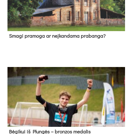
Sma­gi pra­mo­ga ar neį­kan­da­ma pra­ban­ga?
Bė­gi­kui iš Plun­gės – bron­zos me­da­lis