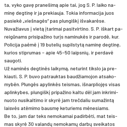
ta, vy­ko gavę pra­ne­šimą apie tai, jog S. P. lai­ko na­
minę deg­tinę ir ja pre­kiau­ja. To­kia in­for­ma­ci­ja juos
pa­siekė „vieš­nagės“ pas plun­giškį iš­va­karė­se.
Nu­va­žia­vus į vietą įta­ri­mai pa­si­tvir­ti­no. S. P. iš­kart pa­
reigū­nams pri­si­pa­ži­no turįs na­mi­nukės ir pa­rodė, kur.
Po­li­ci­ja pa­ėmė į 19 bu­te­lių su­pils­tytą na­minę deg­tinę,
ku­rios stip­ru­mas – apie 45–50 laips­nių, ir per­davė
sau­go­ti.
Už na­minės deg­tinės lai­kymą, ne­tu­rint tiks­lo ja pre­
kiau­ti, S. P. bu­vo pa­trauk­tas baud­žia­mo­jon at­sa­ko­
mybėn. Plungės apy­linkės teis­mas, iš­narp­liojęs vi­sas
ap­lin­ky­bes, plun­giškį pri­pa­ži­no kal­tu dėl jam ink­ri­mi­
nuo­to nu­si­kal­ti­mo ir skyrė jam treč­da­liu su­ma­žintą
laisvės at­ėmi­mo bausmę ke­tu­riems mėne­siams.
Be to, jam dar teks ne­mo­ka­mai pa­dirbė­ti, mat teis­
mas skyrė 30 va­landų ne­mo­kamų darbų svei­ka­tos