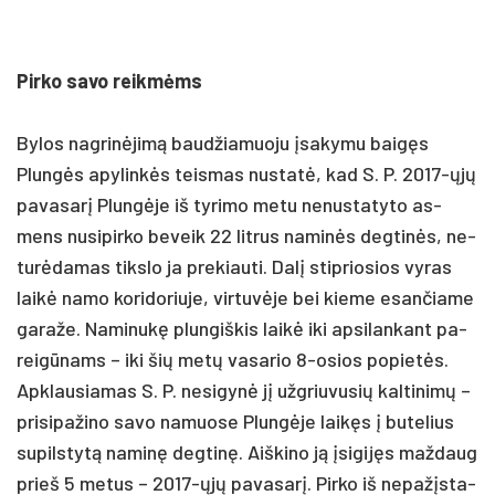
Pir­ko sa­vo reikmėms
By­los nag­rinė­jimą baud­žia­muo­ju įsa­ky­mu baigęs
Plungės apy­linkės teis­mas nu­statė, kad S. P. 2017-ųjų
pa­va­sarį Plungė­je iš ty­ri­mo me­tu ne­nus­ta­ty­to as­
mens nu­si­pir­ko be­veik 22 lit­rus na­minės deg­tinės, ne­
turė­da­mas tiks­lo ja pre­kiau­ti. Dalį stip­rio­sios vy­ras
laikė na­mo ko­ri­do­riu­je, vir­tuvė­je bei kie­me esan­čia­me
ga­ra­že. Na­mi­nukę plun­giš­kis laikė iki ap­si­lan­kant pa­
reigū­nams – iki šių metų va­sa­rio 8-osios po­pietės.
Apk­lau­sia­mas S. P. ne­si­gynė jį užg­riu­vu­sių kal­ti­nimų –
pri­si­pa­ži­no sa­vo na­muo­se Plungė­je laikęs į bu­te­lius
su­pils­tytą na­minę deg­tinę. Aiš­ki­no ją įsi­gijęs maž­daug
prie­š 5 me­tus – 2017-ųjų pa­va­sarį. Pir­ko iš ne­pažįs­ta­