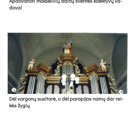
Ap­do­va­no­ti moks­lei­vių dai­nų šven­tės ko­lek­ty­vų va­
do­vai
Dėl var­go­nų su­si­ta­rė, o dėl pa­ra­pi­jos na­mų dar rei­
kės žy­gių