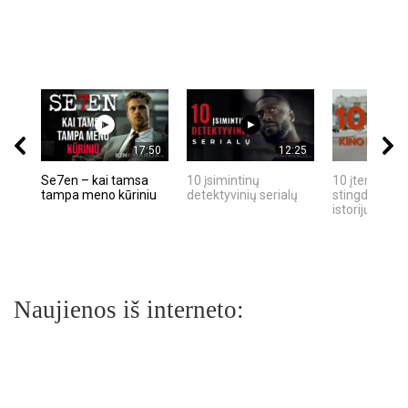
17:50
12:25
Se7en – kai tamsa
10 įsimintinų
10 įtemptų, k
tampa meno kūriniu
detektyvinių serialų
stingdančių k
istorijų
Naujienos iš interneto: