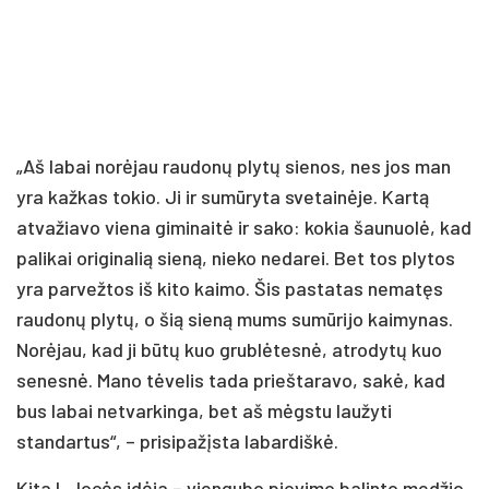
„Aš labai norėjau raudonų plytų sienos, nes jos man
yra kažkas tokio. Ji ir sumūryta svetainėje. Kartą
atvažiavo viena giminaitė ir sako: kokia šaunuolė, kad
palikai originalią sieną, nieko nedarei. Bet tos plytos
yra parvežtos iš kito kaimo. Šis pastatas nematęs
raudonų plytų, o šią sieną mums sumūrijo kaimynas.
Norėjau, kad ji būtų kuo grublėtesnė, atrodytų kuo
senesnė. Mano tėvelis tada prieštaravo, sakė, kad
bus labai netvarkinga, bet aš mėgstu laužyti
standartus“, – prisipažįsta labardiškė.
Kita I. Jocės idėja – viengubo pjovimo balinto medžio