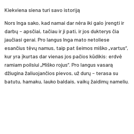
Kiekviena siena turi savo istoriją
Nors Inga sako, kad namai dar nėra iki galo įrengti ir
darbų – apsčiai, tačiau ir ji pati, ir jos dukterys čia
jaučiasi gerai. Pro langus Inga mato netoliese
esančius tėvų namus, taip pat šeimos miško „vartus“,
kur yra įkurtas dar vienas jos pačios kūdikis: erdvė
ramiam poilsiui „Miško rojus“. Pro langus vasarą
džiugina žaliuojančios pievos, už durų – terasa su
batutu, hamaku, lauko baldais, vaikų žaidimų nameliu.