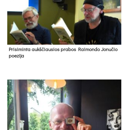
Pri­si­min­ta aukš­čiau­sios pra­bos Rai­mon­do Jo­nu­čio
poe­zi­ja