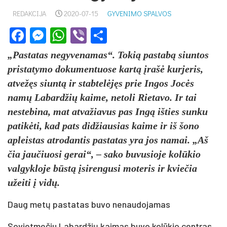
REDAKCIJA
2020-07-15
GYVENIMO SPALVOS
Facebook
Messenger
WhatsApp
Viber
Share
„Pastatas negyvenamas“. Tokią pastabą siuntos
pristatymo dokumentuose kartą įrašė kurjeris,
atvežęs siuntą ir stabtelėjęs prie Ingos Jocės
namų Labardžių kaime, netoli Rietavo. Ir tai
nestebina, mat atvažiavus pas Ingą išties sunku
patikėti, kad pats didžiausias kaime ir iš šono
apleistas atrodantis pastatas yra jos namai. „Aš
čia jaučiuosi gerai“, – sako buvusioje kolūkio
valgykloje būstą įsirengusi moteris ir kviečia
užeiti į vidų.
Daug metų pastatas buvo nenaudojamas
Sovietmečiu Labardžių kaimas buvo kolūkio centras,