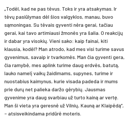
„Todėl, kad ne pas tėvus. Toks ir yra atsakymas. Ir
tėvų pasiūlymas dėl šios valgyklos, manau, buvo
sąmoningas. Su tėvais gyventi nėra gerai, tačiau
gerai, kai tavo artimiausi žmonės yra šalia. O reakcijų
ir dabar yra visokių. Vieni sako: kaip fainai, kiti
klausia, kodėl? Man atrodo, kad mes visi turime savus
gyvenimus, savaip ir tvarkomės. Man čia gyventi gera,
čia ramybė, mes aplink turime daug erdvės, batutą,
lauko namelį vaikų žaidimams, supynes, turime ir
nuostabius kaimynus, kurie visada padeda ir mums
prie durų net palieka daržo gėrybių. Jausmas
gyvenime yra daug svarbiau už turto kainą ar vertę.
Man ši vieta yra geresnė už Vilnių, Kauną ar Klaipėdą“,
– atsisveikindama pridūrė moteris.