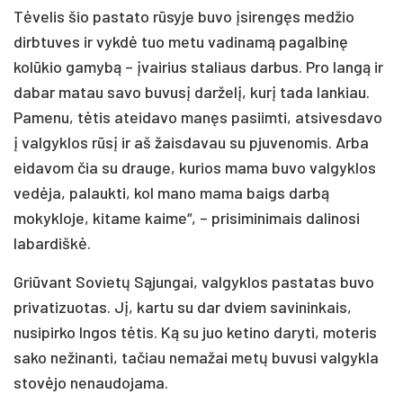
Tėvelis šio pastato rūsyje buvo įsirengęs medžio
dirbtuves ir vykdė tuo metu vadinamą pagalbinę
kolūkio gamybą – įvairius staliaus darbus. Pro langą ir
dabar matau savo buvusį darželį, kurį tada lankiau.
Pamenu, tėtis ateidavo manęs pasiimti, atsivesdavo
į valgyklos rūsį ir aš žaisdavau su pjuvenomis. Arba
eidavom čia su drauge, kurios mama buvo valgyklos
vedėja, palaukti, kol mano mama baigs darbą
mokykloje, kitame kaime“, – prisiminimais dalinosi
labardiškė.
Griūvant Sovietų Sąjungai, valgyklos pastatas buvo
privatizuotas. Jį, kartu su dar dviem savininkais,
nusipirko Ingos tėtis. Ką su juo ketino daryti, moteris
sako nežinanti, tačiau nemažai metų buvusi valgykla
stovėjo nenaudojama.