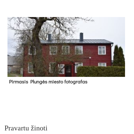
Pir­ma­sis Plun­gės mies­to fo­tog­ra­fas
Pravartu žinoti