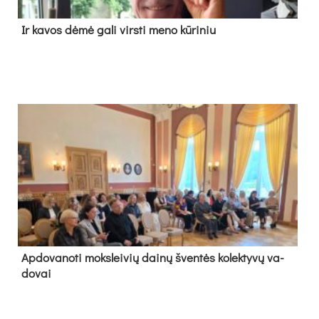
Ir ka­vos dė­mė ga­li virs­ti me­no kū­ri­niu
Ap­do­va­no­ti moks­lei­vių dai­nų šven­tės ko­lek­ty­vų va­
do­vai