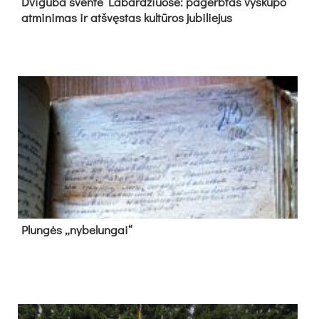
Dvi­gu­ba šven­tė La­bar­džiuo­se: pa­gerb­tas vys­ku­po
at­mi­ni­mas ir at­švęs­tas kul­tū­ros ju­bi­lie­jus
Plun­gės „ny­be­lun­gai“