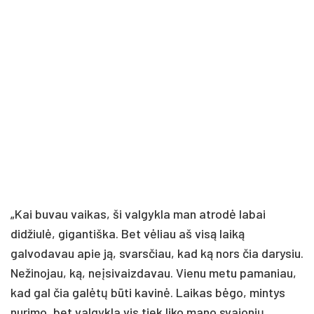
„Kai buvau vaikas, ši valgykla man atrodė labai
didžiulė, gigantiška. Bet vėliau aš visą laiką
galvodavau apie ją, svarsčiau, kad ką nors čia darysiu.
Nežinojau, ką, neįsivaizdavau. Vienu metu pamaniau,
kad gal čia galėtų būti kavinė. Laikas bėgo, mintys
nurimo, bet valgykla vis tiek liko mano svajonių