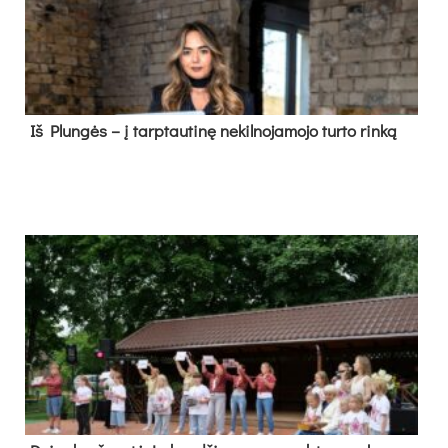
Iš Plungės – į tarptautinę nekilnojamojo turto rinką