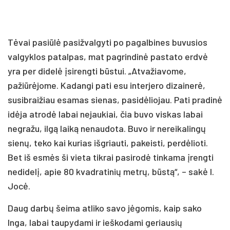
Tėvai pasiūlė pasižvalgyti po pagalbines buvusios
valgyklos patalpas, mat pagrindinė pastato erdvė
yra per didelė įsirengti būstui. „Atvažiavome,
pažiūrėjome. Kadangi pati esu interjero dizainerė,
susibraižiau esamas sienas, pasidėliojau. Pati pradinė
idėja atrodė labai nejaukiai, čia buvo viskas labai
negražu, ilgą laiką nenaudota. Buvo ir nereikalingų
sienų, teko kai kurias išgriauti, pakeisti, perdėlioti.
Bet iš esmės ši vieta tikrai pasirodė tinkama įrengti
nedidelį, apie 80 kvadratinių metrų, būstą“, – sakė I.
Jocė.
Daug darbų šeima atliko savo jėgomis, kaip sako
Inga, labai taupydami ir ieškodami geriausių