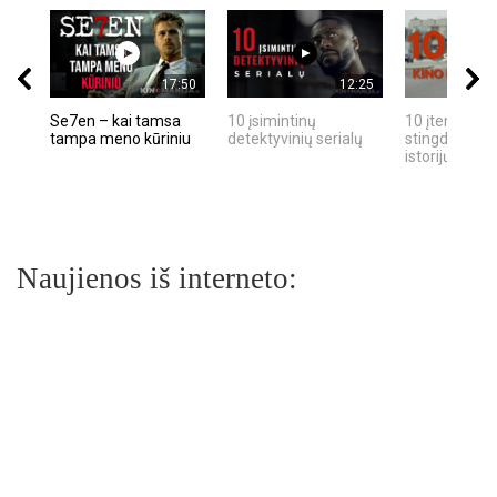
17:50
12:25
Se7en – kai tamsa
10 įsimintinų
10 įtemptų, k
tampa meno kūriniu
detektyvinių serialų
stingdančių k
istorijų
Naujienos iš interneto: