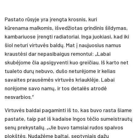
Pastato rūsyje yra įrengta krosnis, kuri
kūrenama malkomis, išvedžiotas grindinis šildymas,
kambariuose įrengti radiatoriai. Inga juokiasi, kad iki
šiol neturi virtuvės baldų. Mat į naujuosius namus
kraustėsi dar nepasibaigus remontui: „Labai
skubėjome čia apsigyventi kuo greičiau. Iš karto net
tualeto durų nebuvo, dušo neturėjome ir kelias
savaites prausėmės virtuvės kriauklėje. Labai
norėjome savo namų, ir tos detalės atrodė
nesvarbios.“
Virtuvės baldai pagaminti iš to, kas buvo rasta šiame
pastate, taip pat iš kadaise Ingos tėčio sumeistrautų
senų prekystalių. „Jie buvo tamsiai rudos spalvos
plokštės. Nudažėme baltai, septyniais dažų