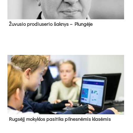
Žu­vu­sio pro­diu­se­rio šak­nys – Plun­gė­je
Rug­sė­jį mo­kyk­los pa­si­tiks pil­nes­nė­mis kla­sė­mis