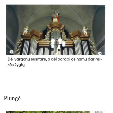
Dėl var­go­nų su­si­ta­rė, o dėl pa­ra­pi­jos na­mų dar rei­
kės žy­gių
Plungė