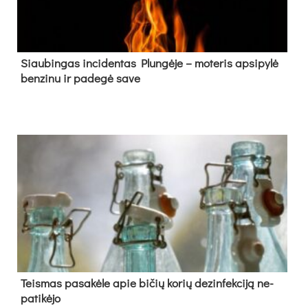
Siau­bin­gas in­ci­den­tas Plun­gė­je – mo­te­ris ap­si­py­lė
ben­zi­nu ir pa­de­gė sa­ve
Teis­mas pa­sa­kė­le apie bi­čių ko­rių de­zin­fek­ci­ją ne­
pa­ti­kė­jo