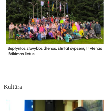
Sep­ty­nios sto­vyk­los die­nos, šim­tai šyp­se­nų ir vie­nas
iš­ti­ki­mas lie­tus
Kultūra