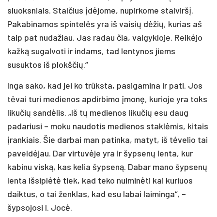
sluoksniais. Stalčius įdėjome, nupirkome stalviršį.
Pakabinamos spintelės yra iš vaisių dėžių, kurias aš
taip pat nudažiau. Jas radau čia, valgykloje. Reikėjo
kažką sugalvoti ir indams, tad lentynos jiems
susuktos iš plokščių.“
Inga sako, kad jei ko trūksta, pasigamina ir pati. Jos
tėvai turi medienos apdirbimo įmonę, kurioje yra toks
likučių sandėlis. „Iš tų medienos likučių esu daug
padariusi – moku naudotis medienos staklėmis, kitais
įrankiais. Šie darbai man patinka, matyt, iš tėvelio tai
paveldėjau. Dar virtuvėje yra ir šypsenų lenta, kur
kabinu viską, kas kelia šypseną. Dabar mano šypsenų
lenta išsiplėtė tiek, kad teko nuiminėti kai kuriuos
daiktus, o tai ženklas, kad esu labai laiminga“, –
šypsojosi I. Jocė.