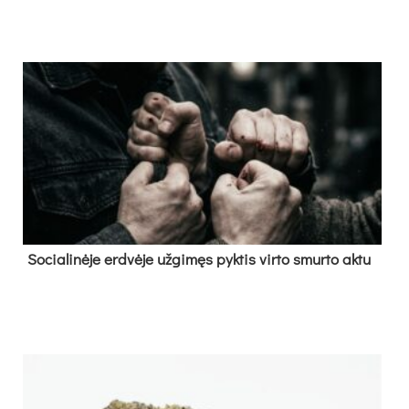
So­cia­li­nė­je erd­vė­je už­gi­męs pyk­tis vir­to smur­to ak­tu