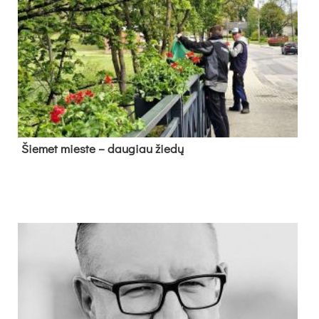
Šie­met mies­te – dau­giau žie­dų