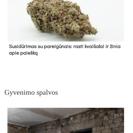
Su­si­dū­ri­mas su pa­rei­gū­nais: ras­ti kvai­ša­lai ir ži­nia
apie paieš­ką
Gyvenimo spalvos