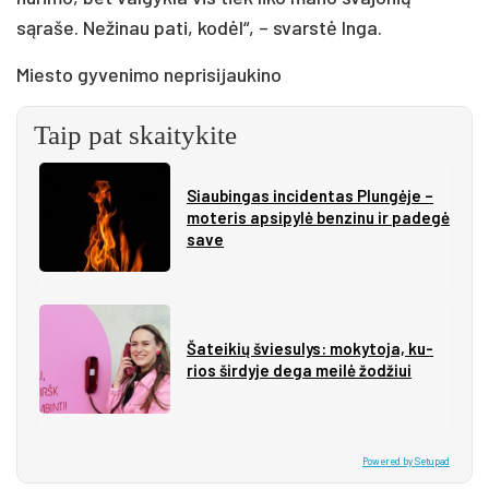
sąraše. Nežinau pati, kodėl“, – svarstė Inga.
Miesto gyvenimo neprisijaukino
Taip pat skaitykite
Siau­bin­gas in­ci­den­tas Plun­gė­je –
mo­te­ris ap­si­py­lė ben­zi­nu ir pa­de­gė
sa­ve
Ša­tei­kių švie­su­lys: mo­ky­to­ja, ku­
rios šir­dy­je de­ga mei­lė žo­džiui
Powered by Setupad