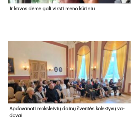
Ir ka­vos dė­mė ga­li virs­ti me­no kū­ri­niu
Ap­do­va­no­ti moks­lei­vių dai­nų šven­tės ko­lek­ty­vų va­
do­vai