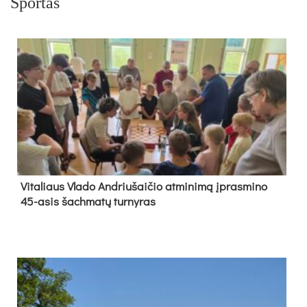
Sportas
Vi­ta­liaus Vla­do And­riu­šai­čio at­mi­ni­mą įpras­mi­no
45-asis šach­ma­tų tur­ny­ras