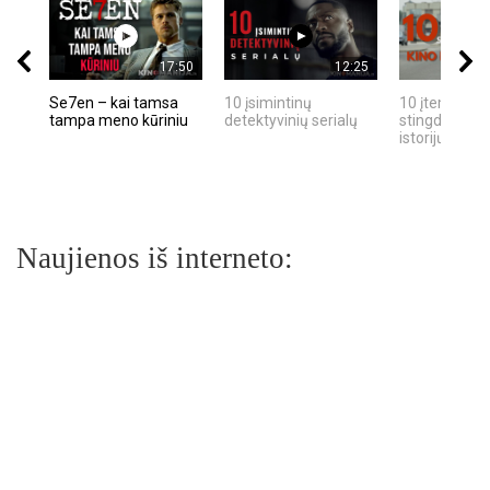
17:50
12:25
Se7en – kai tamsa
10 įsimintinų
10 įtemptų, k
tampa meno kūriniu
detektyvinių serialų
stingdančių k
istorijų
Naujienos iš interneto: