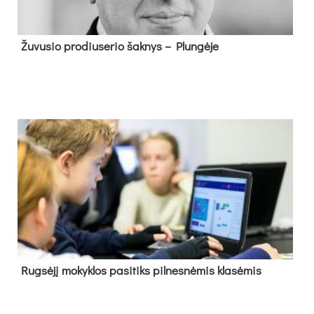
Žu­vu­sio pro­diu­se­rio šak­nys – Plun­gė­je
Rug­sė­jį mo­kyk­los pa­si­tiks pil­nes­nė­mis kla­sė­mis