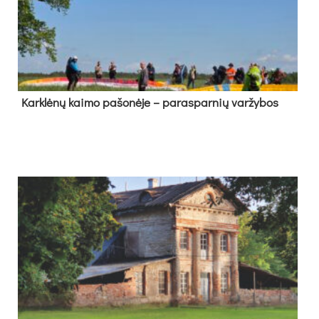
Kark­lė­nų kai­mo pa­šo­nė­je – pa­ras­par­nių var­žy­bos