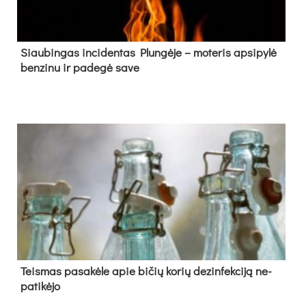
Siau­bin­gas in­ci­den­tas Plun­gė­je – mo­te­ris ap­si­py­lė
ben­zi­nu ir pa­de­gė sa­ve
Teis­mas pa­sa­kė­le apie bi­čių ko­rių de­zin­fek­ci­ją ne­
pa­ti­kė­jo