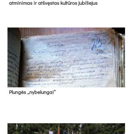
at­mi­ni­mas ir at­švęs­tas kul­tū­ros ju­bi­lie­jus
Plun­gės „ny­be­lun­gai“