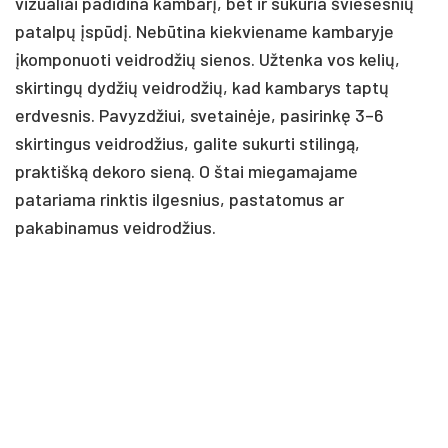
vizualiai padidina kambarį, bet ir sukuria šviesesnių
patalpų įspūdį. Nebūtina kiekviename kambaryje
įkomponuoti veidrodžių sienos. Užtenka vos kelių,
skirtingų dydžių veidrodžių, kad kambarys taptų
erdvesnis. Pavyzdžiui, svetainėje, pasirinkę 3–6
skirtingus veidrodžius, galite sukurti stilingą,
praktišką dekoro sieną. O štai miegamajame
patariama rinktis ilgesnius, pastatomus ar
pakabinamus veidrodžius.