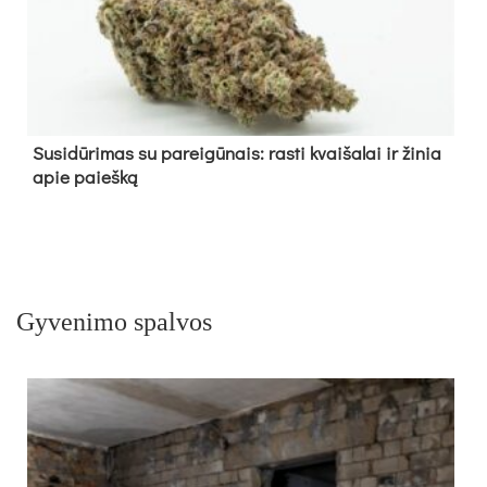
Su­si­dū­ri­mas su pa­rei­gū­nais: ras­ti kvai­ša­lai ir ži­nia
apie paieš­ką
Gyvenimo spalvos