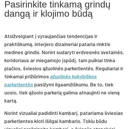
Pasirinkite tinkamą grindų
dangą ir klojimo būdą
Atsižvelgiant į vyraujančias tendencijas ir
praktiškumą, interjero dizaineriai pataria rinktis
medines grindis. Norint sudaryti erdvesnės svetainės,
koridoriaus ar miegamojo įspūdį, tam puikiai tinka
plačios, šviesios ąžuolinės parketlentės. Reguliariai ir
tinkamai prižiūrimos
ąžuolinės kokybiškos
parketlentės
pasižymi ilgaamžiškumu. Be to, tiek
uosio, tiek ąžuolo parketą galima atnaujinti ne vieną
kartą.
Norint vizualiai padidinti kambarį, patariama šviesias
parketlentes kloti išilgai kambario. Tokiu būdu
vizualiai prailginsite kambarį, o šviesūs atspalviai