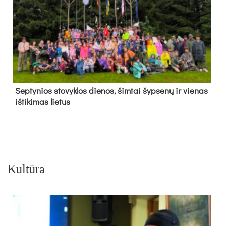
Sep­ty­nios sto­vyk­los die­nos, šim­tai šyp­se­nų ir vie­nas
iš­ti­ki­mas lie­tus
Kultūra