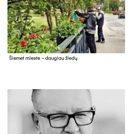
Šie­met mies­te – dau­giau žie­dų