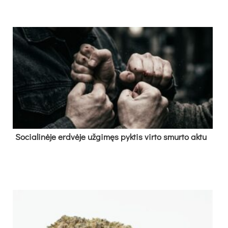
So­cia­li­nė­je erd­vė­je už­gi­męs pyk­tis vir­to smur­to ak­tu