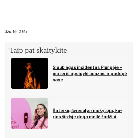
Užs. Nr. 391 r
Taip pat skaitykite
Siau­bin­gas in­ci­den­tas Plun­gė­je –
mo­te­ris ap­si­py­lė ben­zi­nu ir pa­de­gė
sa­ve
Ša­tei­kių švie­su­lys: mo­ky­to­ja, ku­
rios šir­dy­je de­ga mei­lė žo­džiui