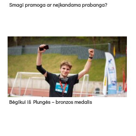
Sma­gi pra­mo­ga ar neį­kan­da­ma pra­ban­ga?
Bė­gi­kui iš Plun­gės – bron­zos me­da­lis