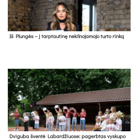
Iš Plungės – į tarptautinę nekilnojamojo turto rinką
Dvi­gu­ba šven­tė La­bar­džiuo­se: pa­gerb­tas vys­ku­po