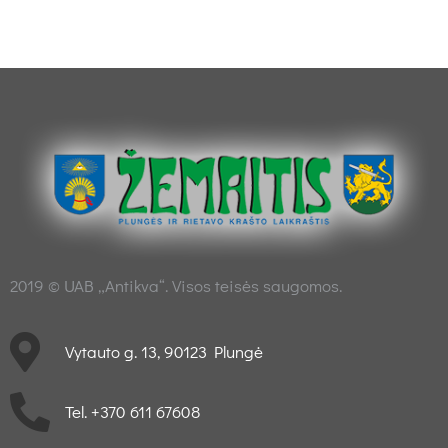
2019 © UAB „Antikva“. Visos teisės saugomos.
Vytauto g. 13, 90123 Plungė
Tel. +370 611 67608