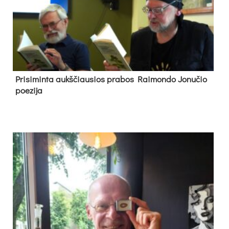
Pri­si­min­ta aukš­čiau­sios pra­bos Rai­mon­do Jo­nu­čio
poe­zi­ja