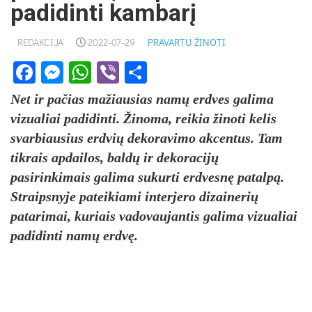
padidinti kambarį
REDAKCIJA
2022-07-29
PRAVARTU ŽINOTI
Facebook
Messenger
WhatsApp
Viber
Share
Net ir pačias mažiausias namų erdves galima
vizualiai padidinti. Žinoma, reikia žinoti kelis
svarbiausius erdvių dekoravimo akcentus. Tam
tikrais apdailos, baldų ir dekoracijų
pasirinkimais galima sukurti erdvesnę patalpą.
Straipsnyje pateikiami interjero dizainerių
patarimai, kuriais vadovaujantis galima vizualiai
padidinti namų erdvę.