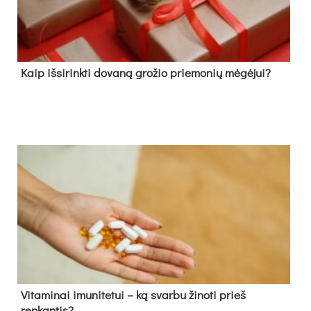
Kaip išsirinkti dovaną grožio priemonių mėgėjui?
Vitaminai imunitetui – ką svarbu žinoti prieš
renkantis?