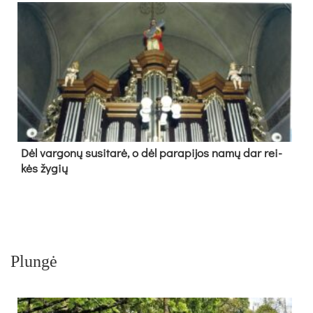
Dėl var­go­nų su­si­ta­rė, o dėl pa­ra­pi­jos na­mų dar rei­
kės žy­gių
Plungė