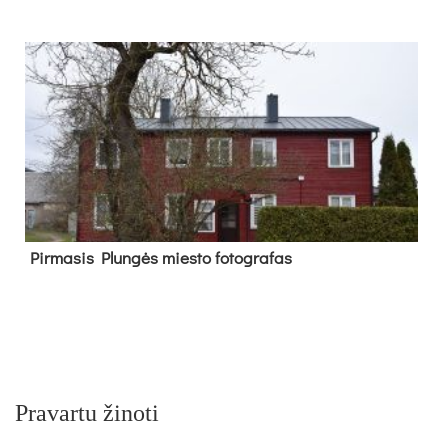
Pir­ma­sis Plun­gės mies­to fo­tog­ra­fas
Pravartu žinoti