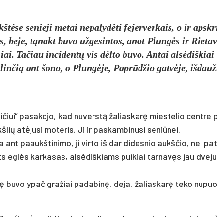
ė­se se­nie­ji me­tai ne­pa­lydė­ti fe­jer­ver­kais, o ir ap­skri
os, be­je, tąnakt bu­vo už­ge­sin­tos, anot Plungės ir Rie­ta­
miai. Ta­čiau in­ci­dentų vis dėlto bu­vo. An­tai alsė­diš­kiai
lin­čią ant šo­no, o Plungė­je, Paprūd­žio gatvė­je, iš­dauž­
iui“ pa­sa­ko­jo, kad nu­verstą ža­lias­karę mies­te­lio cent­re p
ių at­ėju­si mo­te­ris. Ji ir pa­skam­bi­nu­si se­niū­nei.
ant paaukš­ti­ni­mo, ji vir­to iš dar di­des­nio aukš­čio, nei pa­t
 pa­ts eglės kar­ka­sas, alsė­diš­kiams pui­kiai tar­navęs jau dve­j
 bu­vo ypač gra­žiai pa­da­binę, de­ja, ža­lias­karę te­ko nu­puoš