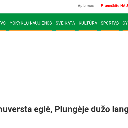
Apie mus
Praneškite NAU
TAS
MOKYKLŲ NAUJIENOS
SVEIKATA
KULTŪRA
SPORTAS
GY
uversta eglė, Plungėje dužo lang