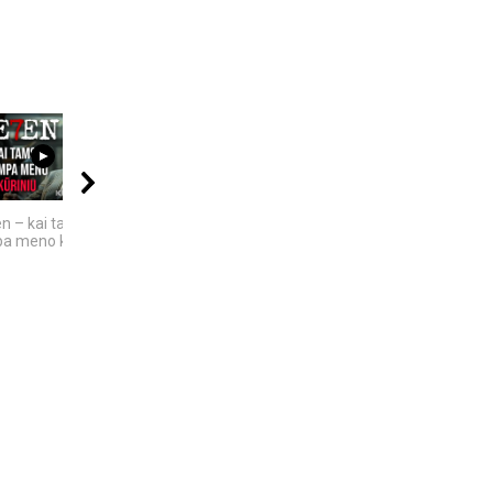
17:50
12:25
06:20
n – kai tamsa
10 įsimintinų
KAIP KINIJA TAPO
a meno kūriniu
detektyvinių serialų
„PASAULIO FABRIKU“:
NUTYLĖTA ISTORIJA