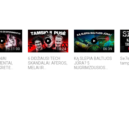
11:00
10:24
06:39
NIAI
6 DIDŽIAUSI TECH
KĄ SLEPIA BALTIJOS
Se7e
ENTAI,
SKANDALAI: AFEROS,
JŪRA? 5
tamp
RĖTĖ...
MELAI IR...
NUGRIMZDUSIOS...