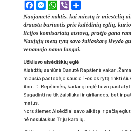
Facebook
Messenger
WhatsApp
Viber
Share
Nau­ja­metė nak­tis, kai miestų ir mies­te­lių aikšt
draus­ta bu­riuo­tis prie kalė­di­nių eg­lių, ku­ri
li­ci­jos ko­mi­sa­riatų at­stovų, pra­ėjo ga­na ra­
Naujųjų metų rytą sa­vo ža­lias­karę iš­vy­do gu­
ve­na­mo­jo na­mo lan­gai.
Užk­liu­vo alsė­diš­kių eglė
Alsėd­žių se­niūnė Da­nutė Rep­šienė va­kar „Že­mai­č
miau­sia pa­stebė­jo sau­sio 1-osios rytą rink­ti šiukš­l
Anot D. Rep­šienės, ka­dan­gi eglė bu­vo pa­sta­ty­ta 
Su­ga­din­ti ne tik žais­liu­kai ir gir­lian­dos, bet ir
me­tus.
Nors šie­met Alsėd­žiai sa­vo aikštę ir pa­čią eg­lutę
nė ne­su­lau­kus Trijų ka­ra­lių.