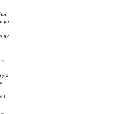
­tai
vo po­
ti gy­
ir­
i yra.
us
­ti