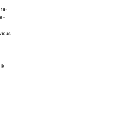
­ra­
ie­
vi­sus
iki