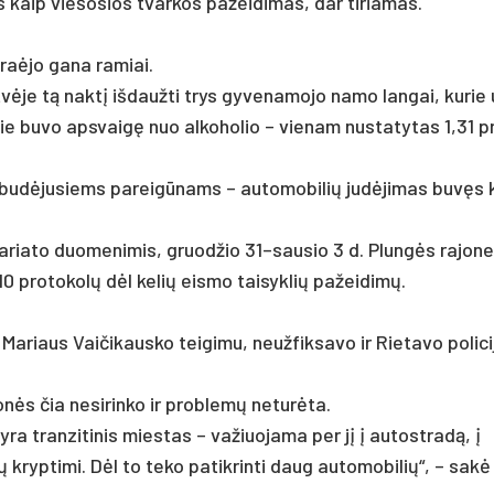
s kaip vie­šo­sios tvar­kos pa­žei­di­mas, dar ti­ria­mas.
a­ėjo ga­na ra­miai.
tvė­je tą naktį iš­dauž­ti trys gy­ve­na­mo­jo na­mo lan­gai, ku­rie
 bu­vo ap­svaigę nuo al­ko­ho­lio – vie­nam nu­sta­ty­tas 1,31 p
udė­ju­siems pa­reigū­nams – au­to­mo­bi­lių judė­ji­mas buvęs 
mi­sa­ria­to duo­me­ni­mis, gruod­žio 31–sausio 3 d. Plungės ra­jo­n
a 10 pro­to­kolų dėl ke­lių eis­mo tai­syk­lių pa­žei­dimų.
Ma­riaus Vai­či­kaus­ko tei­gi­mu, neuž­fik­sa­vo ir Rie­ta­vo po­li­ci
ės čia ne­si­rin­ko ir pro­blemų ne­turė­ta.
ra tran­zi­ti­nis mies­tas – va­žiuo­ja­ma per jį į au­tost­radą, į
yp­ti­mi. Dėl to te­ko pa­tik­rin­ti daug au­to­mo­bi­lių“, – sakė