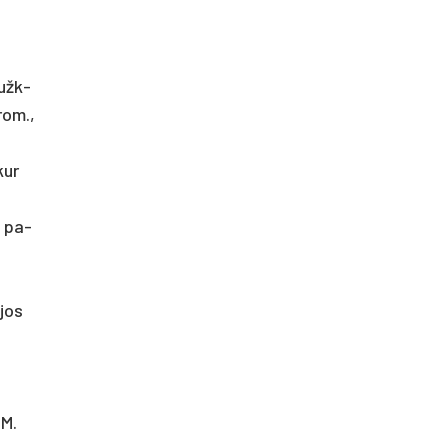
 užk­
ro­m.,
kur
e pa­
­jos
 M.