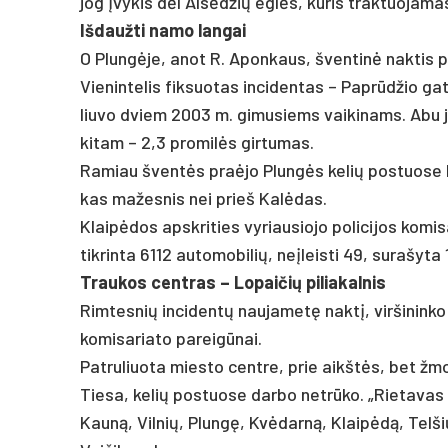
jog įvy­kis dėl Alsėd­žių eglės, ku­ris trak­tuo­ja­ma
Iš­dauž­ti na­mo lan­gai
O Plungė­je, anot R. Apon­kaus, šven­tinė nak­tis pr
Vie­nin­te­lis fik­suo­tas in­ci­den­tas – Paprūd­žio ga
liu­vo dviem 2003 m. gi­mu­siems vai­ki­nams. Abu jie
ki­tam – 2,3 pro­milės gir­tu­mas.
Ra­miau šventės pra­ėjo Plungės ke­lių po­stuo­se b
kas ma­žes­nis nei prie­š Kalė­das.
Klaipė­dos ap­skri­ties vy­riau­sio­jo po­li­ci­jos ko­
tik­rin­ta 6112 au­to­mo­bi­lių, ne­įleis­ti 49, su­ra­šy­t
Trau­kos cent­ras – Lo­pai­čių pi­lia­kal­nis
Rim­tes­nių in­ci­dentų nau­ja­metę naktį, vir­ši­nin­ko 
ko­mi­sa­ria­to pa­reigū­nai.
Pa­tru­liuota mies­to cent­re, prie aikštės, bet žmon
Tie­sa, ke­lių po­stuo­se dar­bo ne­trūko. „Rie­ta­vas y
Kauną, Vil­nių, Plungę, Kvėdarną, Klaipėdą, Tel­šių kr