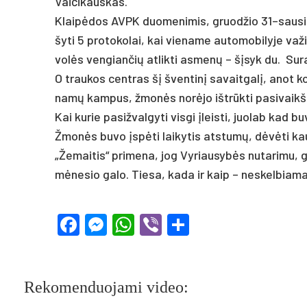
Vai­či­kaus­kas.
Klaipė­dos AVPK duo­me­ni­mis, gruod­žio 31–sausio 3 d.
šy­ti 5 pro­to­ko­lai, kai vie­na­me au­to­mo­bi­ly­je v
volės ven­gian­čių at­lik­ti as­menų – šįsyk du. Su­ra­š
O trau­kos cent­ras šį šven­tinį sa­vait­galį, anot ko­mi
namų kam­pus, žmonės norė­jo ištrūk­ti pa­si­vaikš­či
Kai ku­rie pa­si­žval­gy­ti vis­gi įleis­ti, juo­lab kad bu
Žmonės bu­vo įspėti lai­ky­tis at­stumų, dėvėti ka
„Že­mai­tis“ pri­me­na, jog Vy­riau­sybės nu­ta­ri­mu, g
mėne­sio ga­lo. Tie­sa, ka­da ir kaip – ne­skel­bia­ma
Facebook
Messenger
WhatsApp
Viber
Share
Rekomenduojami video: