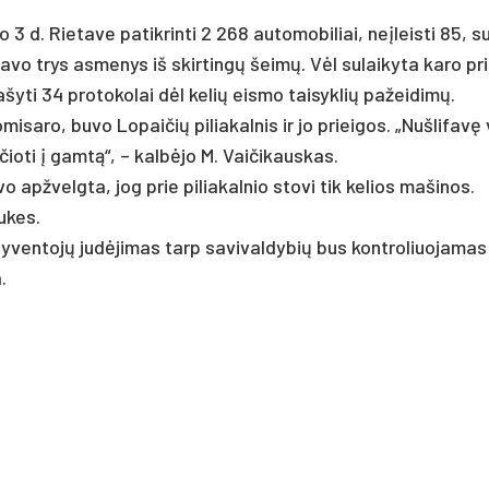
 Rie­ta­ve pa­tik­rin­ti 2 268 au­to­mo­bi­liai, ne­įleis­ti 85, su
a­žia­vo trys as­me­nys iš skir­tingų šeimų. Vėl su­lai­ky­ta ka­ro pr
y­ti 34 pro­to­ko­lai dėl ke­lių eis­mo tai­syk­lių pa­žei­dimų.
­sa­ro, bu­vo Lo­pai­čių pi­lia­kal­nis ir jo priei­gos. „Nuš­li­favę 
o­ti į gamtą“, – kalbė­jo M. Vai­či­kaus­kas.
­vo ap­žvelg­ta, jog prie pi­lia­kal­nio sto­vi tik ke­lios ma­ši­nos.
u­kes.
y­ven­tojų judė­ji­mas tarp sa­vi­val­dy­bių bus kont­ro­liuo­ja­mas 
.