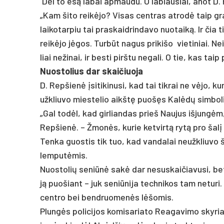
Dėl to esą la­bai ap­mau­du. O la­biau­siai, anot D. Re
„Kam ši­to reikė­jo? Vi­sas cent­ras at­rodė taip gra­ž
lai­ko­tar­piu tai pra­skaid­rin­da­vo nuo­taiką. Ir čia 
reikė­jo jėgos. Turbūt na­gus pri­ki­šo vie­ti­niai. Ne
liai ne­ži­nai, ir be­sti pirš­tu ne­ga­li. O tie, kas taip
Nuos­to­lius dar skai­čiuo­ja
D. Rep­šienė įsi­ti­ki­nu­si, kad tai tik­rai ne vėjo, 
užk­liu­vo mies­te­lio aikštę puošęs Kalėdų sim­bo­lis,
„Gal todėl, kad gir­lian­das prie­š Nau­jus iš­jungėm,
Rep­šienė. – Žmonės, ku­rie ket­virtą rytą pro šalį
Ten­ka guos­tis tik tuo, kad van­da­lai neužk­liu­vo š
lem­putė­mis.
Nuos­to­lių se­niūnė sakė dar ne­sus­kai­čia­vu­si, 
ją puo­šiant – juk se­niū­ni­ja tech­ni­kos tam ne­tu­r
cent­ro bei bend­ruo­menės lėšo­mis.
Plungės po­li­ci­jos ko­mi­sa­ria­to Rea­ga­vi­mo sky­