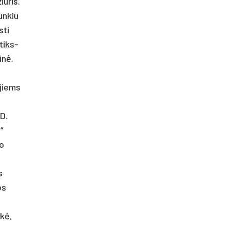
ū­ris.
un­kiu
­ti
 tiks­
iūnė.
 jiems
 D.
“
to
s
os
akė,