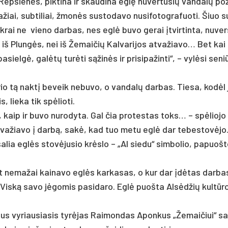
p­šienės, pik­ti­na ir skau­di­na eglę nu­ver­tu­sių van­dalų po­ži
iai, su­bti­liai, žmonės su­sto­da­vo nu­si­fo­tog­ra­fuo­ti. Šiuo s
tik­rai ne vie­no dar­bas, nes eglė bu­vo ge­rai įtvir­tin­ta, nu­vers
i iš Plungės, nei iš Že­mai­čių Kal­va­ri­jos at­va­žia­vo… Bet kai
 pa­sielgė, galėtų turė­ti sąžinės ir pri­si­pa­žin­ti“, – vylė­si se­n
ku­rio tą naktį be­veik ne­bu­vo, o van­dalų dar­bas. Tie­sa, kodėl
 lie­ka tik spėlio­ti.
 kaip ir bu­vo nu­ro­dy­ta. Gal čia pro­tes­tas toks… – spėlio­jo
 va­žia­vo į darbą, sakė, kad tuo me­tu eglė dar te­bes­tovė­jo.
a­lia eglės stovė­ju­sio krėslo – „Al sie­du“ sim­bo­lio, pa­puoš­
bet ne­ma­žai kai­navo eglės kar­ka­sas, o kur dar įdėtas dar­ba
i. Viską sa­vo jėgo­mis pa­si­da­ro. Eglė puoš­ta Alsėd­žių kultū­r
riaus vy­riau­sia­sis tyrė­jas Rai­mon­das Apon­kus „Že­mai­čiui“ s