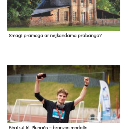
Sma­gi pra­mo­ga ar neį­kan­da­ma pra­ban­ga?
Bė­gi­kui iš Plun­gės – bron­zos me­da­lis