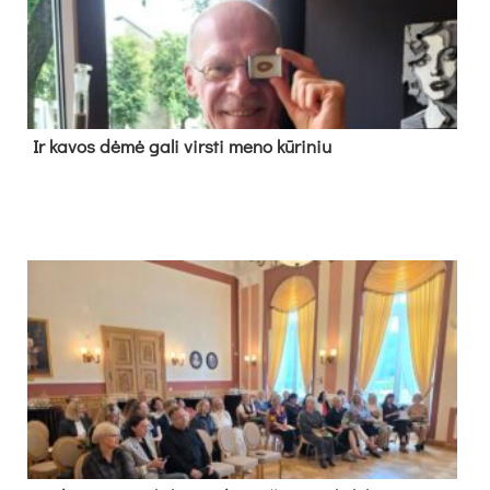
Ir ka­vos dė­mė ga­li virs­ti me­no kū­ri­niu