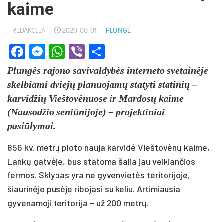
kaime
REDAKCIJA
2020-08-01
PLUNGĖ
Facebook
Messenger
WhatsApp
Viber
Share
Plungės rajono savivaldybės interneto svetainėje
skelbiami dviejų planuojamų statyti statinių –
karvidžių Vieštovėnuose ir Mardosų kaime
(Nausodžio seniūnijoje) – projektiniai
pasiūlymai.
856 kv. metrų ploto nauja karvidė Vieštovėnų kaime,
Lankų gatvėje, bus statoma šalia jau veikiančios
fermos. Sklypas yra ne gyvenvietės teritorijoje,
šiaurinėje pusėje ribojasi su keliu. Artimiausia
gyvenamoji teritorija – už 200 metrų.