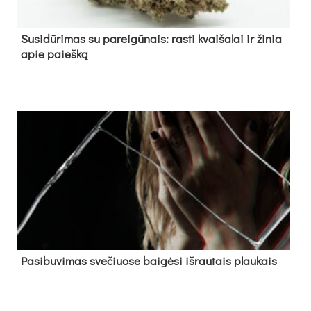
Su­si­dū­ri­mas su pa­rei­gū­nais: ras­ti kvai­ša­lai ir ži­nia
apie paieš­ką
Pa­si­bu­vi­mas sve­čiuo­se bai­gė­si iš­rau­tais plau­kais