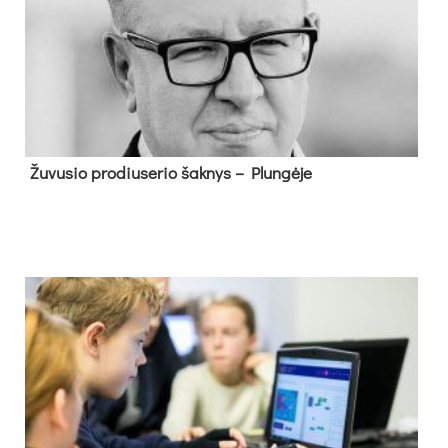
Žu­vu­sio pro­diu­se­rio šak­nys – Plun­gė­je