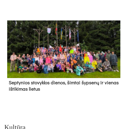
Sep­ty­nios sto­vyk­los die­nos, šim­tai šyp­se­nų ir vie­nas
iš­ti­ki­mas lie­tus
Kultūra