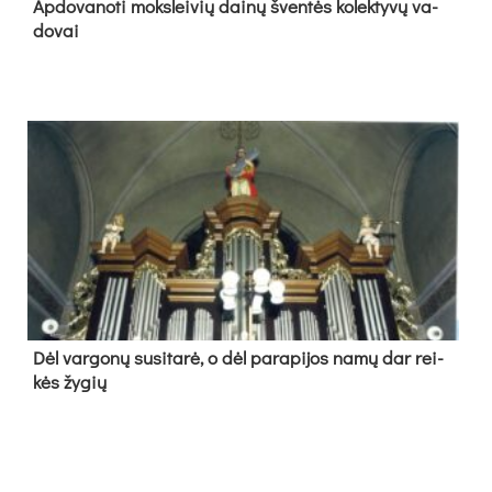
Ap­do­va­no­ti moks­lei­vių dai­nų šven­tės ko­lek­ty­vų va­
do­vai
Dėl var­go­nų su­si­ta­rė, o dėl pa­ra­pi­jos na­mų dar rei­
kės žy­gių