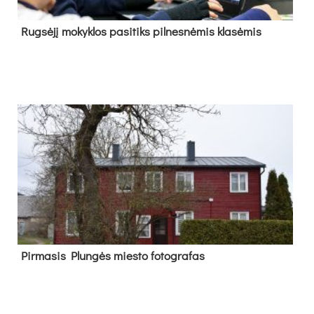
Rug­sė­jį mo­kyk­los pa­si­tiks pil­nes­nė­mis kla­sė­mis
Pir­ma­sis Plun­gės mies­to fo­tog­ra­fas