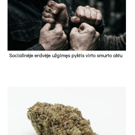
So­cia­li­nė­je erd­vė­je už­gi­męs pyk­tis vir­to smur­to ak­tu