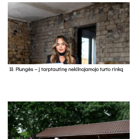
Iš Plungės – į tarptautinę nekilnojamojo turto rinką