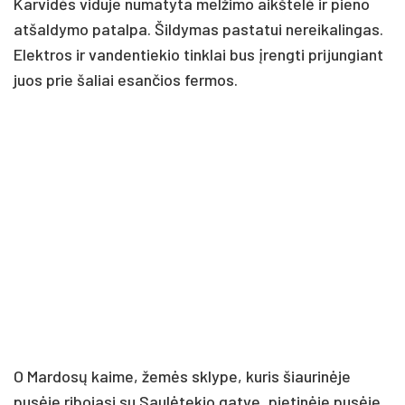
Karvidės viduje numatyta melžimo aikštelė ir pieno
atšaldymo patalpa. Šildymas pastatui nereikalingas.
Elektros ir vandentiekio tinklai bus įrengti prijungiant
juos prie šaliai esančios fermos.
O Mardosų kaime, žemės sklype, kuris šiaurinėje
pusėje ribojasi su Saulėtekio gatve, pietinėje pusėje