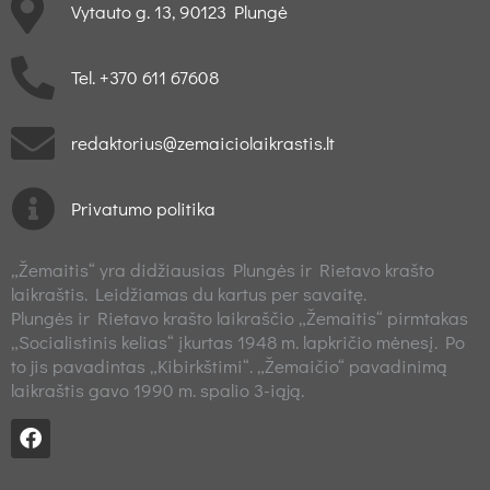
Vytauto g. 13, 90123 Plungė
Tel. +370 611 67608
redaktorius@zemaiciolaikrastis.lt
Privatumo politika
„Žemaitis“ yra didžiausias Plungės ir Rietavo krašto
laikraštis. Leidžiamas du kartus per savaitę.
Plungės ir Rietavo krašto laikraščio „Žemaitis“ pirmtakas
„Socialistinis kelias“ įkurtas 1948 m. lapkričio mėnesį. Po
to jis pavadintas „Kibirkštimi“. „Žemaičio“ pavadinimą
laikraštis gavo 1990 m. spalio 3-iąją.