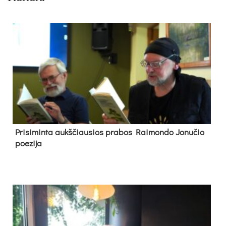
Pri­si­min­ta aukš­čiau­sios pra­bos Rai­mon­do Jo­nu­čio
poe­zi­ja