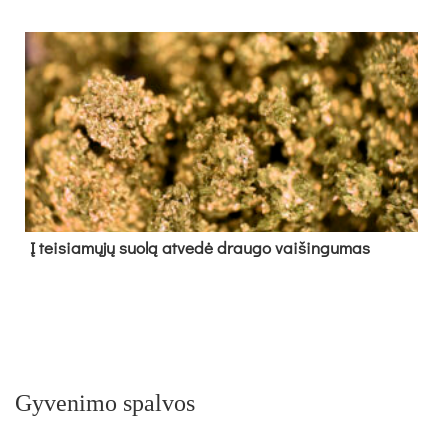
Į tei­sia­mų­jų suo­lą at­ve­dė drau­go vai­šin­gu­mas
Gyvenimo spalvos