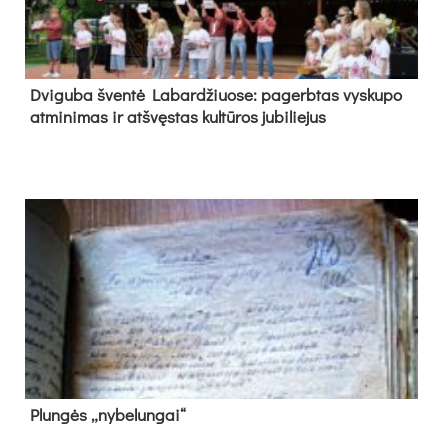
Dvi­gu­ba šven­tė La­bar­džiuo­se: pa­gerb­tas vys­ku­po
at­mi­ni­mas ir at­švęs­tas kul­tū­ros ju­bi­lie­jus
Plun­gės „ny­be­lun­gai“