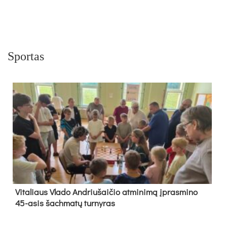
Sportas
Vi­ta­liaus Vla­do And­riu­šai­čio at­mi­ni­mą įpras­mi­no
45-asis šach­ma­tų tur­ny­ras