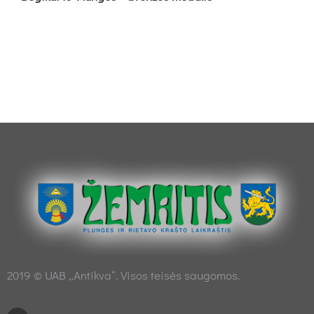
2019 © UAB „Antikva“. Visos teisės saugomos.