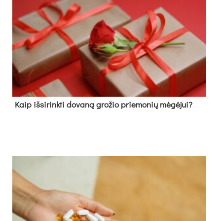
Kaip išsirinkti dovaną grožio priemonių mėgėjui?