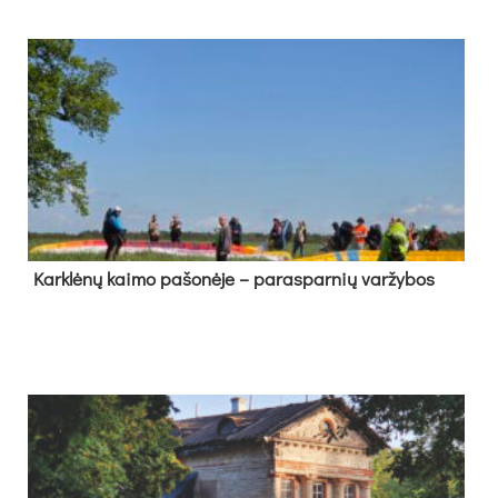
Kark­lė­nų kai­mo pa­šo­nė­je – pa­ras­par­nių var­žy­bos