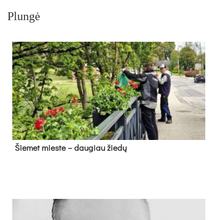
Plungė
Šie­met mies­te – dau­giau žie­dų