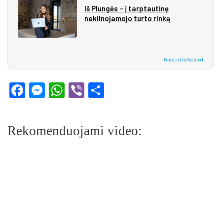
Iš Plungės – į tarptautinę
nekilnojamojo turto rinką
Powered by Setupad
Facebook
Messenger
WhatsApp
Viber
Share
Rekomenduojami video: