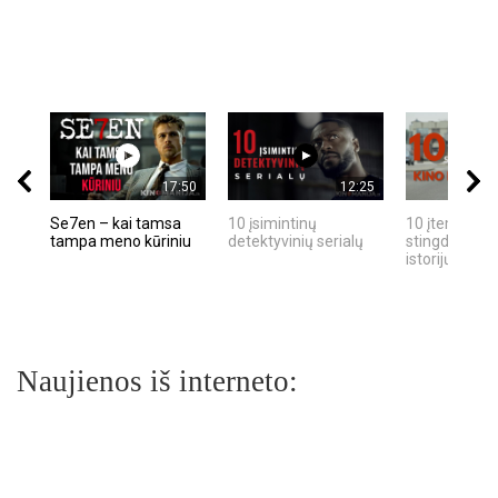
17:50
12:25
Se7en – kai tamsa
10 įsimintinų
10 įtemptų, k
tampa meno kūriniu
detektyvinių serialų
stingdančių k
istorijų
Naujienos iš interneto: