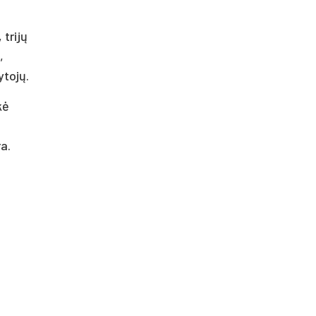
trijų
,
ytojų.
kė
a.