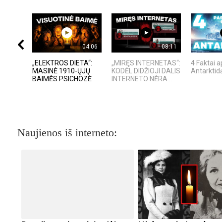
04:06
08:11
„ELEKTROS DIETA“:
„MIRĘS INTERNETAS“:
4 Faktai a
MASINĖ 1910-ŲJŲ
KODĖL DIDŽIOJI DALIS
Antarktid
BAIMĖS PSICHOZĖ
INTERNETO NĖRA...
Naujienos iš interneto: