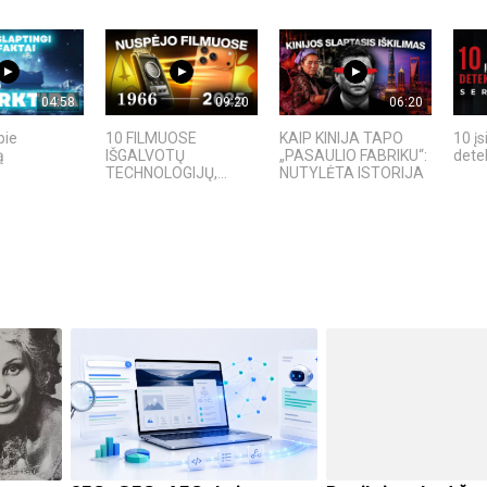
04:58
09:20
06:20
pie
10 FILMUOSE
KAIP KINIJA TAPO
10 įs
ą
IŠGALVOTŲ
„PASAULIO FABRIKU“:
detek
TECHNOLOGIJŲ,...
NUTYLĖTA ISTORIJA