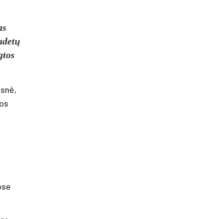
as
adetų
gtos
esnė,
los
o
ose