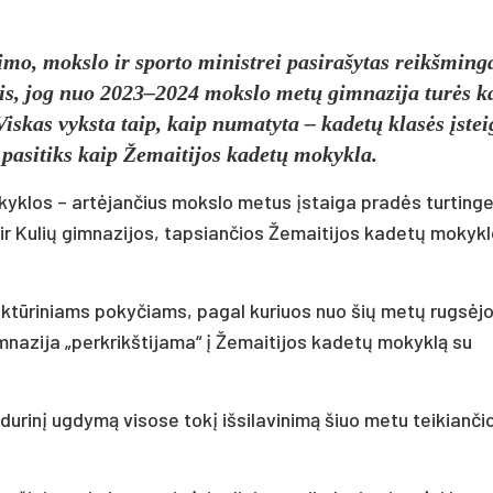
imo, mokslo ir sporto ministrei pasirašytas reikšming
is, jog nuo 2023–2024 mokslo metų gimnazija turės k
iskas vyksta taip, kaip numatyta – kadetų klasės įstei
 pasitiks kaip Žemaitijos kadetų mokykla.
okyklos – artėjančius mokslo metus įstaiga pradės turting
 ir Kulių gimnazijos, tapsiančios Žemaitijos kadetų mokyk
uktūriniams pokyčiams, pagal kuriuos nuo šių metų rugsėj
mnazija „perkrikštijama“ į Žemaitijos kadetų mokyklą su
vidurinį ugdymą visose tokį išsilavinimą šiuo metu teikianči