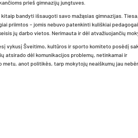
akančioms prieš gimnazijų jungtuves.
kitaip bandyti išsaugoti savo mažąsias gimnazijas. Tiesa, 
giai priimtos – jomis nebuvo patenkinti kuliškiai pedagogai
 keisis jų darbo vietos. Nerimauta ir dėl atvažiuojančių mok
esį vykusį Šveitimo, kultūros ir sporto komiteto posėdį sa
ų atsirado dėl komunikacijos problemų, netinkamai ir
uo metu, anot politikės, tarp mokytojų neaiškumų jau nebėr