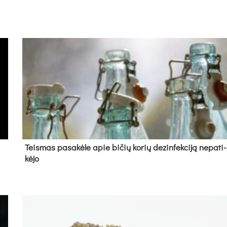
Teis­mas pa­sa­kė­le apie bi­čių ko­rių de­zin­fek­ci­ją ne­pa­ti­
kė­jo