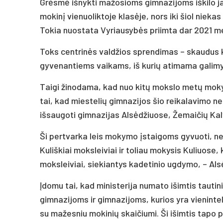
Grėsmė išnykti mažosioms gimnazijoms iškilo j au
mokinį vienuoliktoje klasėje, nors iki šiol niekas
Tokia nuostata Vyriausybės priimta dar 2021 me
Toks centrinės valdžios sprendimas – skaudus ki
gyvenantiems vaikams, iš kurių atimama galimy
Taigi žinodama, kad nuo kitų mokslo metų mokyk
tai, kad miestelių gimnazijos šio reikalavimo n
išsaugoti gimnazijas Alsėdžiuose, Žemaičių Kalva
Ši pertvarka leis mokymo įstaigoms gyvuoti, ne
Kuliškiai moksleiviai ir toliau mokysis Kuliuose, 
moksleiviai, siekiantys kadetinio ugdymo, – Als
Įdomu tai, kad ministerija numato išimtis tau
gimnazijoms ir gimnazijoms, kurios yra vienint
su mažesniu mokinių skaičiumi. Ši išimtis tapo