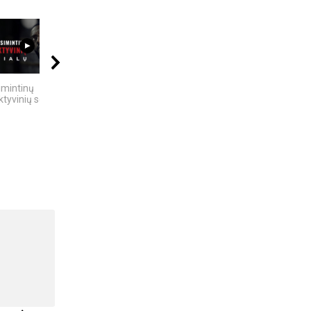
12:25
04:13
06:39
imintinų
5 įdomūs faktai apie
KĄ SLEPIA BALTIJOS
tyvinių serialų
„TikTok“: ką reiškia
JŪRA? 5
pavadinimas ir ne tik
NUGRIMZDUSIOS...