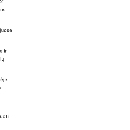
 21
ius.
 juose
 ir
ių
ėje.
o
uoti