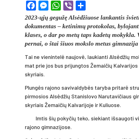
Facebook
Messenger
WhatsApp
Viber
Share
2023-ųjų gegužę Alsėdžiuose lankantis šviet
dokumentas – ketinimų protokolas, bylojant
klases, o dar po metų taps kadetų mokykla. V
pernai, o štai šiuos mokslo metus gimnazija
Tai ne vienintelė naujovė, laukianti Alsėdžių m
mat prie jos bus prijungtos Žemaičių Kalvarijos
skyriais.
Plungės rajono savivaldybės taryba pritarė str
pirmosios Alsėdžių Stanislovo Narutavičiaus gi
skyriais Žemaičių Kalvarijoje ir Kuliuose.
Imtis šių pokyčių teko, siekiant išsaugoti 
rajono gimnazijose.