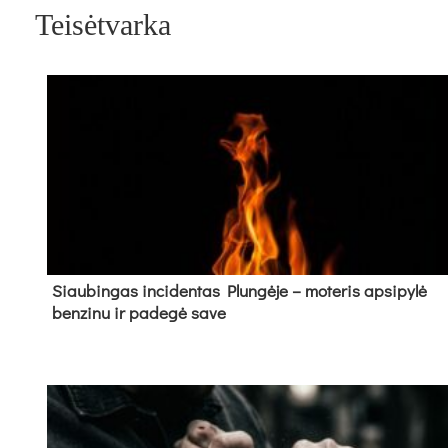
Teisėtvarka
Siau­bin­gas in­ci­den­tas Plun­gė­je – mo­te­ris ap­si­py­lė
ben­zi­nu ir pa­de­gė sa­ve