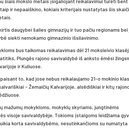
 šiais mokslo metais įsigaliojant reikalavimui turėti bent
 taip ir nepaaiškino, kokiais kriterijais nustatytas šis skaič
tais.
rtis daugybei šalies gimnazijų ir tuo pačiu regionams bei
bė siekti nemokamo gimnazinio išsilavinimo.
loms bus taikomas reikalavimas dėl 21 moksleivio klasėje
eatitiks, Plungės rajono savivaldybė iš anksto ėmėsi žingsn
rijoje ir Kuliuose.
paisant to, kad jose nebus reikalaujamo 21-o mokinio klas
kalvariškiai – Žemaičių Kalvarijoje, alsėdiškiai ir kitų rajon
ėdžiuose.
tinių mažumų mokykloms, mokyklų skyriams, jungtinėms
elės visoje savivaldybėje. Tokioms įstaigoms leidžiama gyv
 puikia korta savivaldybėms, nesutinkančioms su numatyta