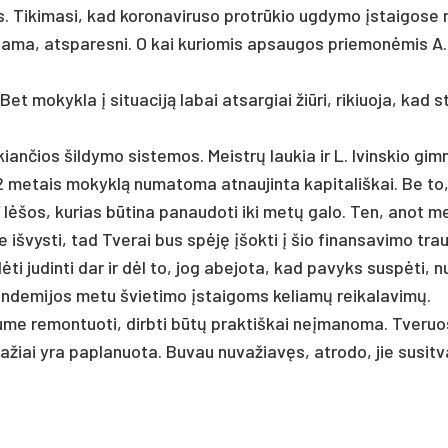
s. Ti­ki­ma­si, kad ko­ro­na­vi­ru­so pro­trūkio ug­dy­mo įstai­go­se
ia­ma, at­spa­res­ni. O kai ku­rio­mis ap­sau­gos prie­monė­mis A
t mo­kyk­la į si­tua­ciją labai at­sar­giai žiū­ri, ri­kiuo­ja, kad s
kian­čios šil­dy­mo sis­te­mos. Meistrų lau­kia ir L. Ivins­kio gim­
 me­tais mo­kyklą nu­ma­to­ma at­nau­jin­ta ka­pi­ta­liš­kai. Be to
“ lėšos, ku­rias būti­na pa­nau­do­ti iki metų ga­lo. Ten, anot me
 iš­vys­ti, tad Tve­rai bus spėję įšok­ti į šio fi­nan­sa­vi­mo trau­
­dėti ju­din­ti dar ir dėl to, jog abe­jo­ta, kad pa­vyks su­spėti, 
n­de­mi­jos me­tu švie­ti­mo įstai­goms ke­liamų rei­ka­la­vimų.
e re­mon­tuo­ti, dirb­ti būtų pra­ktiš­kai ne­įma­no­ma. Tve­ruo
a­žiai yra pa­pla­nuo­ta. Bu­vau nu­va­žiavęs, at­ro­do, jie su­si­t