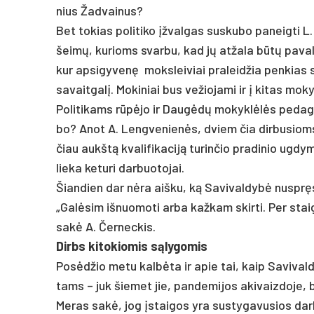
nius Žad­vai­nus?
Bet to­kias po­li­ti­ko įžval­gas su­sku­bo pa­neig­ti 
šeimų, ku­rioms svar­bu, kad jų at­ža­la būtų pa­val­gi
kur ap­si­gy­venę moks­lei­viai pra­leid­žia pen­kias 
sa­vait­ga­lį. Mo­ki­niai bus ve­žio­ja­mi ir į ki­tas mo­
Po­li­ti­kams rūpėjo ir Daugėdų mo­kyklėlės pe­da­gogų,
bo? Anot A. Leng­ve­nienės, dviem čia dir­bu­sioms p
čiau aukštą kva­li­fi­ka­ciją tu­rin­čio pra­di­nio ug­d
lie­ka ke­tu­ri dar­buo­to­jai.
Šian­dien dar nėra aiš­ku, ką Sa­vi­val­dybė nu­spręs 
„Galė­sim iš­nuo­mo­ti ar­ba kaž­kam skir­ti. Per stai­g
sakė A. Čer­nec­kis.
Dirbs ki­to­kio­mis sąly­go­mis
Posėd­žio me­tu kalbė­ta ir apie tai, kaip Sa­vi­val
tams – juk šie­met jie, pan­de­mi­jos aki­vaiz­do­je, bu
Me­ras sakė, jog įstai­gos yra su­sty­ga­vu­sios da