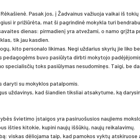
L. Rėka­šienė. Pasak jos, į Žad­vai­nus va­žiuo­ja vai­kai iš to­kių
u­si ir pri­žiūrė­ta, mat ši pa­grin­dinė mo­kyk­la tu­ri bend­ra­bu
sa­vai­tes die­nas: pir­ma­dienį yra at­ve­ža­mi, o na­mo grįžta p
kyk­las, tik jau kas­dien.
 ki­to per­so­na­lo li­ki­mas. Ne­gi už­da­rius sky­rių jie li­ko b
e­da­gogėms bu­vo pa­si­ūly­ta dirb­ti mo­ky­to­jo pa­dėjėjo­mi
y­mo spe­cia­lis­čių toks pa­si­ūly­mas ne­su­do­minęs. Tai­gi, be da
da­ry­ti su mo­kyk­los pa­tal­po­mis.
us už­da­vi­nys, kad šian­dien tiks­liai at­sa­ky­tu­me, ką da­ry­si
­dybės švie­ti­mo įstai­gos yra pa­si­ruo­šu­sios nau­jiems moks­
s iš­ties ki­to­kie, ku­pi­ni naujų iššū­kių, naujų rei­ka­la­vimų.
rbą: vis­kas dėlio­ja­ma taip, kad pa­mo­kos vyktų at­ski­ruo­se