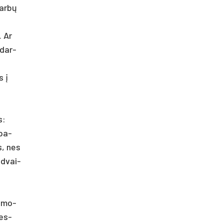
svarbų
… Ar
 dar­
s į
s:
 pa­
os, nes
ad­vai­
i mo­
mes­