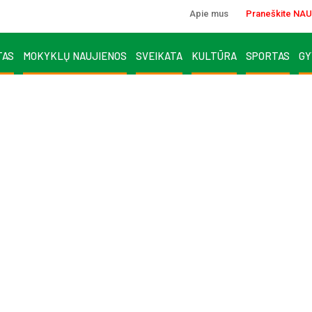
Apie mus
Praneškite NAU
TAS
MOKYKLŲ NAUJIENOS
SVEIKATA
KULTŪRA
SPORTAS
GY