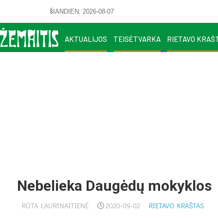
ŠIANDIEN: 2026-08-07
AKTUALIJOS
TEISĖTVARKA
RIETAVO KRAŠ
Ne­be­lie­ka Daugėdų mo­kyk­los
RŪTA LAURINAITIENĖ
2020-09-02
RIETAVO KRAŠTAS