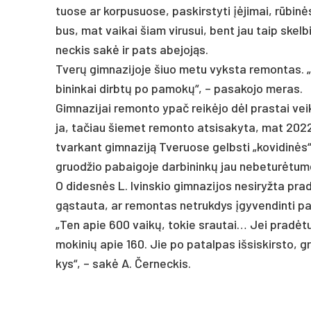
tuo­se ar kor­pu­suo­se, pa­skirs­ty­ti įėji­mai, rūbinė
bus, mat vai­kai šiam vi­ru­sui, bent jau taip skel­b
nec­kis sakė ir pa­ts abe­jojąs.
Tverų gim­na­zi­jo­je šiuo me­tu vyks­ta re­mon­tas. „Be
bi­nin­kai dirbtų po pa­mokų“, – pa­sa­ko­jo me­ras.
Gim­na­zi­jai re­mon­to ypač reikė­jo dėl pra­stai vei­
ja, ta­čiau šie­met re­mon­to at­si­sa­ky­ta, mat 2022
tvar­kant gim­na­ziją Tve­ruo­se gelbs­ti „ko­vi­dinės
gruod­žio pa­bai­go­je dar­bi­ninkų jau ne­be­turė­tu­me
O di­desnės L. Ivins­kio gim­na­zi­jos ne­si­ryž­ta pra
gąstau­ta, ar re­mon­tas ne­truk­dys įgy­ven­din­ti pa
„Ten apie 600 vaikų, to­kie srau­tai… Jei pra­dėtu­m
mo­ki­nių apie 160. Jie po pa­tal­pas iš­sis­kirs­to, gr
kys“, – sakė A. Čer­nec­kis.