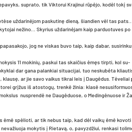
be­pa­vyks, su­pra­to, tik Vik­to­rui Kra­ji­nui rūpėjo, kodėl tokį 
.
ietė­se už­da­rinė­jom pa­sku­tinę dieną, šian­dien vėl tas pa­ts
­to­jai ne­ži­no… Sky­rius už­da­rinė­jam kaip par­duo­tu­ves po
a­pa­sa­ko­jo, jog ne vis­kas bu­vo taip, kaip da­bar, su­si­rin­ku
ky­sis 11 mo­ki­nių, pa­skui tas skai­čius ėmęs tirp­ti, kol su­
yk­lai dar ga­na pa­lan­kiai si­tua­ci­jai, tuo ne­skubė­ta kliau­ti
klausę, ar jie sa­vo vai­kus tik­rai leis į Daugė­dus. Tėve­liai
k­to­rei grįžus iš ato­stogų, trenkė ži­nia: klasė ne­su­si­for­mu
s­ti moks­lus nu­sprendė ne Daugė­duo­se, o Me­dingė­nuo­se ir Ž
nas ėmė spėlio­ti, ar tik ne­bus taip, kad dėl vaikų ėmė ko­vo­t
e­va­žiuo­ja mo­ky­tis į Rie­tavą, o, pa­vyzd­žiui, ren­ka­si to­li­