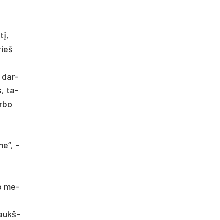
tį,
rieš
e dar­
s, ta­
r­bo
­me“, –
lo me­
 aukš­