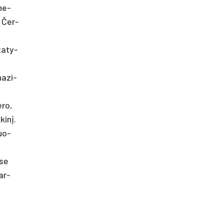
 ne­
. Čer­
ta­ty­
na­zi­
,
­ro,
kinį.
nuo­
­se
var­