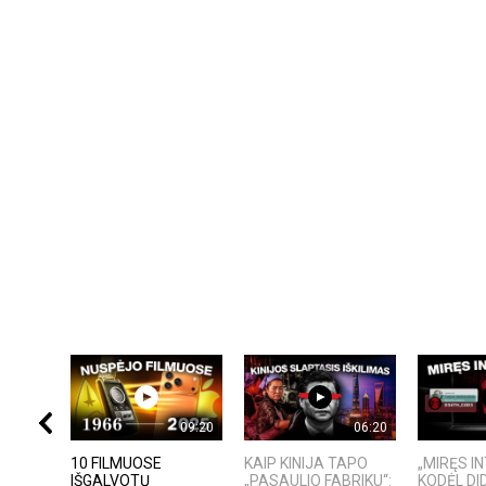
09:20
06:20
10 FILMUOSE
KAIP KINIJA TAPO
„MIRĘS I
IŠGALVOTŲ
„PASAULIO FABRIKU“:
KODĖL DID