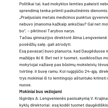
Po­li­ti­kai tai, kad mo­kyk­los lem­ties pa­keis­ti ne­
spren­dimą ten­ka priim­ti pa­sku­tinė­mis die­no­mis
„Praė­ju­siais me­tais me­di­ci­nos punk­tus gy­ven­v
ne­bu­vo įma­no­ma kaž­kaip anks­čiau? Gal net mo­ky
bo“, – pik­ti­no­si Ta­ry­bos na­rys.
Ta­čiau gim­na­zi­jos di­rek­torė Al­ma Leng­ve­nienė p
po­sėdžių salę, ga­li at­ro­dy­ti.
Esą pa­va­sarį bu­vo pla­nuo­ta, kad Daugė­duo­se mo­
mažėjęs iki 8. Bet net ir tuo­met, su­si­klos­čius mo­k
mo­ky­to­jai va­žiavę pas būsimų moks­lei­vių tėvus, 
tvir­tinę. Ir buvę ra­mu. Kol rugpjū­čio 24-ąją, di­re
trys mo­ki­niai iš to lem­tin­go­jo aš­tun­tu­ko krim
nuo­se.
Mo­ki­niai bus ve­žio­ja­mi
Iš­girdęs A. Leng­ve­nienės pa­si­sa­kymą V. Kra­ji­
kyklų di­rek­to­riai: esą kodėl tuo­met daugė­diš­kis n