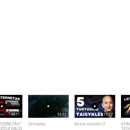
08:11
02:02
11:22
NTERNETAS“:
Žemaitija
Bezos secrets LT
4 PA
ŽIOJI DALIS
TEC