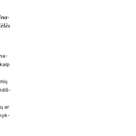
i­na­
lėlės
 na­
 kaip
­nių
ė­diš­
ių ar
­kyk­