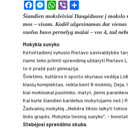
Facebook
Messenger
WhatsApp
Viber
Share
Šian­dien moks­lei­viai Daugė­duo­se į moks­lo m
mos – vi­sam. Kodėl už­ge­si­na­mas dar vie­nas 
suo­lus bu­vo per­ne­lyg ma­žai – vos 4, tad ne­bu
Mo­kyk­la su­ny­ko
Ket­vir­ta­dienį vy­ku­sio Rie­ta­vo sa­vi­val­dybės 
riams te­ko priim­ti spren­dimą už­da­ry­ti Rie­ta­vo L
to ir pra­šė pa­ti gim­na­zi­ja.
Švie­ti­mo, kultū­ros ir spor­to sky­riaus vedė­ja Li­d
kla­sių komp­lek­tas, rei­kia bent 8 mo­ki­nių. De­ja
kiai mo­ki­nu­kai pasirinko, ma­tyt, jiems pa­ran­kes
Kai ku­rie šian­dien kar­de­lius mo­ky­to­jams neš į Ri
Žad­vainių mo­kyklą. „Nebė­ra tiks­lo lai­ky­ti to­ki
linės grupės. Mo­kyk­la tie­siog su­ny­ko“, – kons­ta
Stebė­jo­si spren­di­mo sku­ba