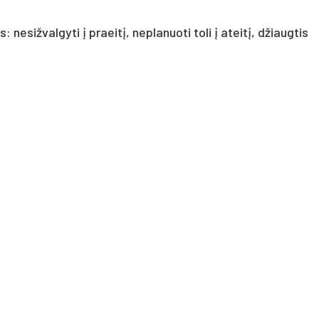
nesižvalgyti į praeitį, neplanuoti toli į ateitį, džiaugtis