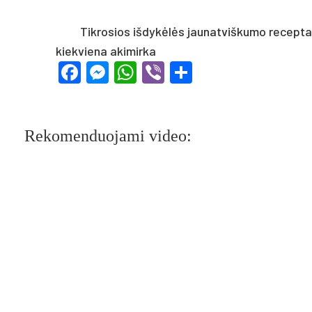
Tikrosios išdykėlės jaunatviškumo receptas: 
kiekviena akimirka
Facebook
Messenger
WhatsApp
Viber
Share
Rekomenduojami video: