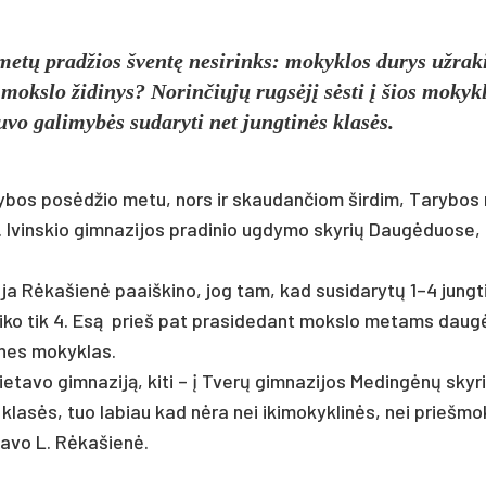
etų pra­džios šventę ne­si­rinks: mo­kyk­los du­rys už­ra­k
moks­lo ži­di­nys? No­rin­čiųjų rugsėjį sėsti į šios mo­kyk
­vo ga­li­mybės su­da­ry­ti net jung­tinės klasės.
ta­ry­bos po­sėdžio me­tu, nors ir skau­dančiom šird­im, Ta­ry­bos
. Ivins­kio gim­na­zi­jos pra­di­nio ug­dy­mo sky­rių Daugė­duo­se,
i­ja Rėka­šienė paaiš­ki­no, jog tam, kad su­si­da­rytų 1–4 jung­ti
, li­ko tik 4. Esą prie­š pat pra­si­de­dant moks­lo me­tams daug
­nes mo­kyk­las.
e­ta­vo gim­na­ziją, ki­ti – į Tverų gim­na­zi­jos Me­dingėnų sky­r
os klasės, tuo la­biau kad nėra nei iki­mo­kyk­linės, nei prie­šmo
­ta­vo L. Rėka­šienė.