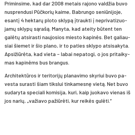
Pri­min­si­me, kad dar 2008 me­tais ra­jo­no val­džia bu­vo
nu­spren­du­si Pūč­ko­rių kai­me, Bab­run­go se­niū­ni­jo­je,
esan­tį 4 hek­ta­rų plo­to skly­pą įtrauk­ti į ne­pri­va­ti­zuo­
ja­mų skly­pų są­ra­šą. Ma­ny­ta, kad atei­ty bū­tent ten
ga­lė­tų at­si­ras­ti nau­jo­sios mies­to ka­pi­nės. Bet ga­liau­
siai šie­met ir šio pla­no, ir to pa­ties skly­po at­si­sa­ky­ta.
Ap­si­žiū­rė­ta, kad vie­ta – la­bai ne­pa­to­gi, o jos pri­tai­ky­
mas ka­pi­nėms bus bran­gus.
Ar­chi­tek­tū­ros ir te­ri­to­ri­jų pla­na­vi­mo sky­riui bu­vo pa­
ves­ta su­ras­ti šiam tiks­lui tin­ka­mes­nę vie­tą. Net bu­vo
su­da­ry­ta spe­cia­li ko­mi­si­ja, ku­ri, kaip juo­ka­vo vie­nas iš
jos na­rių, „va­žia­vo pa­žiū­rė­ti, kur rei­kės gu­lė­ti.“