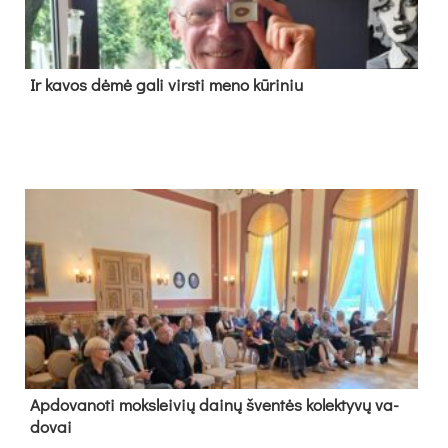
Ir ka­vos dė­mė ga­li virs­ti me­no kū­ri­niu
Ap­do­va­no­ti moks­lei­vių dai­nų šven­tės ko­lek­ty­vų va­
do­vai