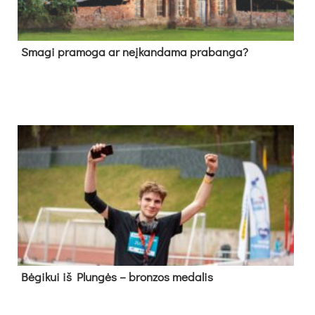
Sma­gi pra­mo­ga ar neį­kan­da­ma pra­ban­ga?
Bė­gi­kui iš Plun­gės – bron­zos me­da­lis