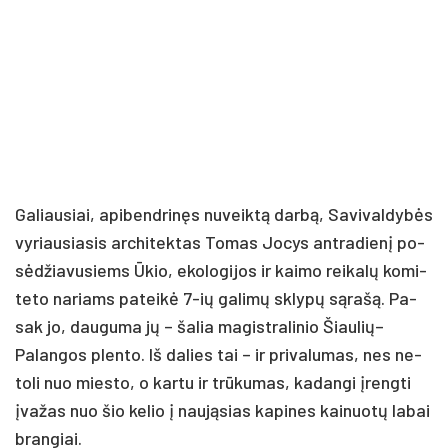
Ga­liau­siai, api­bend­ri­nęs nu­veik­tą dar­bą, Sa­vi­val­dy­bės
vy­riau­sia­sis ar­chi­tek­tas To­mas Jo­cys ant­ra­die­nį po­
sė­džia­vu­siems Ūkio, eko­lo­gi­jos ir kai­mo rei­ka­lų ko­mi­
te­to na­riams pa­tei­kė 7-ių ga­li­mų skly­pų są­ra­šą. Pa­
sak jo, dau­gu­ma jų – ša­lia ma­gist­ra­li­nio Šiaulių–
Palangos plen­to. Iš da­lies tai – ir pri­va­lu­mas, nes ne­
to­li nuo mies­to, o kar­tu ir trū­ku­mas, ka­dan­gi įreng­ti
įva­žas nuo šio ke­lio į nau­ją­sias ka­pi­nes kai­nuo­tų la­bai
bran­giai.