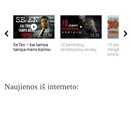
17:50
12:25
Se7en – kai tamsa
10 įsimintinų
10 įtemptų, k
tampa meno kūriniu
detektyvinių serialų
stingdančių k
istorijų
Naujienos iš interneto: