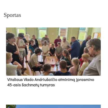
Sportas
Vi­ta­liaus Vla­do And­riu­šai­čio at­mi­ni­mą įpras­mi­no
45-asis šach­ma­tų tur­ny­ras