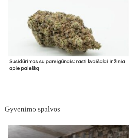
Su­si­dū­ri­mas su pa­rei­gū­nais: ras­ti kvai­ša­lai ir ži­nia
apie paieš­ką
Gyvenimo spalvos