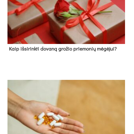
Kaip išsirinkti dovaną grožio priemonių mėgėjui?