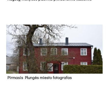
Pir­ma­sis Plun­gės mies­to fo­tog­ra­fas