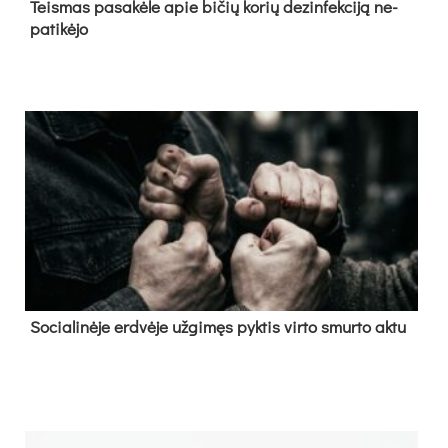
Teis­mas pa­sa­kė­le apie bi­čių ko­rių de­zin­fek­ci­ją ne­
pa­ti­kė­jo
So­cia­li­nė­je erd­vė­je už­gi­męs pyk­tis vir­to smur­to ak­tu