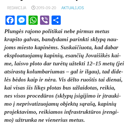
REDAKCIJA
2019-09-20
AKTUALIJOS
Facebook
Messenger
WhatsApp
Viber
Share
Plun­gės ra­jo­no po­li­ti­kai ne­be pir­mus me­tus
krapš­to gal­vas, ban­dy­da­mi pa­rink­ti skly­pą nau­
joms mies­to ka­pi­nėms. Sus­kai­čiuo­ta, kad da­bar
eksp­loa­tuo­ja­mų ka­pi­nių, esan­čių Jo­vai­ši­kės kai­
me, lais­vo plo­to dar tu­rė­tų už­tek­ti 12–15 me­tų (jei
at­si­ras­tų ko­lum­ba­riu­mas – gal ir il­gau), tad di­de­
lės bė­dos kaip ir nė­ra. Vis dėl­to ruoš­tis tai die­nai,
kai vi­sas šis li­kęs plo­tas bus už­lai­do­tas, rei­kia,
nes vi­sos pro­ce­dū­ros (skly­pų įsi­gi­ji­mo ir įtrau­ki­
mo į ne­pri­va­ti­zuo­ja­mų ob­jek­tų są­ra­šą, ka­pi­nių
pro­jek­ta­vi­mo, rei­kia­mos inf­rast­ruk­tū­ros įren­gi­
mo) už­trun­ka ne vie­ne­rius me­tus.