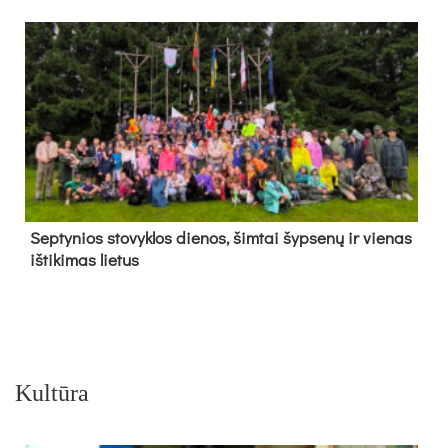
Sep­ty­nios sto­vyk­los die­nos, šim­tai šyp­se­nų ir vie­nas
iš­ti­ki­mas lie­tus
Kultūra