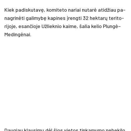
Kiek pa­dis­ku­ta­vę, ko­mi­te­to na­riai nu­ta­rė ati­džiau pa­
nag­ri­nė­ti ga­li­my­bę ka­pi­nes įreng­ti 32 hek­ta­rų te­ri­to­
ri­jo­je, esan­čio­je Už­liek­nio kai­me, ša­lia ke­lio Plungė–
Medingėnai.
Dau­giau klau­si­mų dėl šios vie­tos tin­ka­mu­mo ne­be­ki­lo.