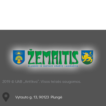
2019 © UAB „Antikva“. Visos teisės saugomos.
Vytauto g. 13, 90123 Plungė