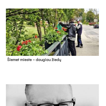
Šie­met mies­te – dau­giau žie­dų