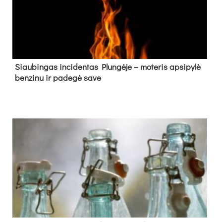
Siau­bin­gas in­ci­den­tas Plun­gė­je – mo­te­ris ap­si­py­lė
ben­zi­nu ir pa­de­gė sa­ve