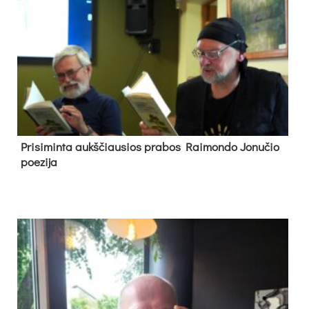
Pri­si­min­ta aukš­čiau­sios pra­bos Rai­mon­do Jo­nu­čio
poe­zi­ja