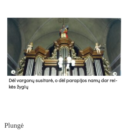
Dėl var­go­nų su­si­ta­rė, o dėl pa­ra­pi­jos na­mų dar rei­
kės žy­gių
Plungė