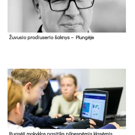
Žu­vu­sio pro­diu­se­rio šak­nys – Plun­gė­je
Rug­sė­jį mo­kyk­los pa­si­tiks pil­nes­nė­mis kla­sė­mis