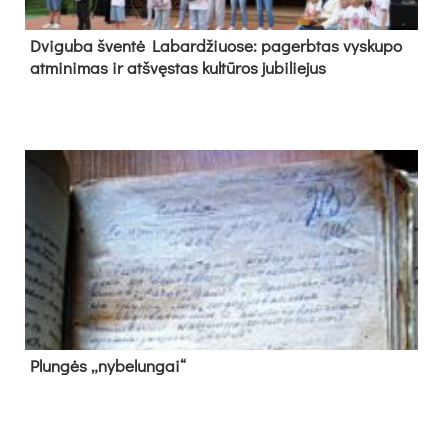
Dvi­gu­ba šven­tė La­bar­džiuo­se: pa­gerb­tas vys­ku­po
at­mi­ni­mas ir at­švęs­tas kul­tū­ros ju­bi­lie­jus
Plun­gės „ny­be­lun­gai“