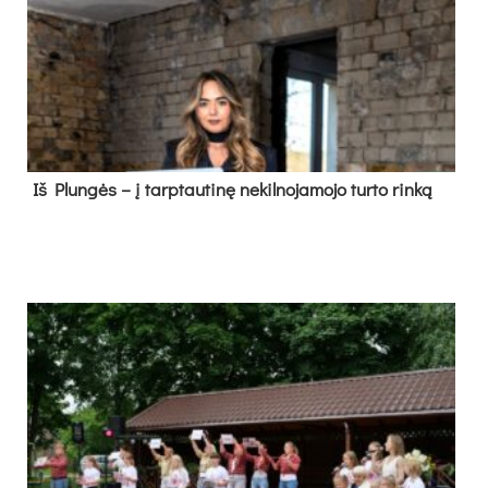
Iš Plungės – į tarptautinę nekilnojamojo turto rinką