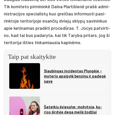
Tik ko­mi­te­to pir­mi­nin­kė Dai­na Mar­ti­šie­nė pra­šė ad­mi­
nist­ra­ci­jos spe­cia­lis­tų kuo grei­čiau in­for­muo­ti pa­si­
rink­to­je te­ri­to­ri­jo­je esan­čių dvie­jų skly­pų sa­vi­nin­kus
apie ke­ti­na­mas pra­dė­ti pro­ce­dū­ras. T. Jo­cys pa­tvir­ti­
no, kad tai bus pa­da­ry­ta, kai tik Ta­ry­ba pri­tars, jog ši
te­ri­to­ri­ja iš­ties tin­ka­miau­sia ka­pi­nėms.
Taip pat skaitykite
Siau­bin­gas in­ci­den­tas Plun­gė­je –
mo­te­ris ap­si­py­lė ben­zi­nu ir pa­de­gė
sa­ve
Ša­tei­kių švie­su­lys: mo­ky­to­ja, ku­
rios šir­dy­je de­ga mei­lė žo­džiui