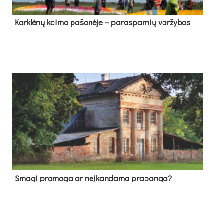
Kark­lė­nų kai­mo pa­šo­nė­je – pa­ras­par­nių var­žy­bos
Sma­gi pra­mo­ga ar neį­kan­da­ma pra­ban­ga?