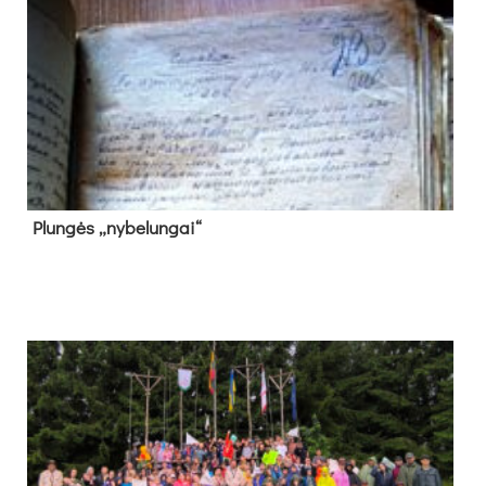
Plun­gės „ny­be­lun­gai“