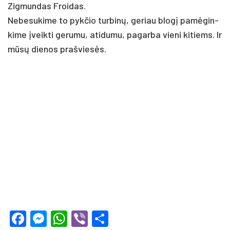
Zig­mun­das Froi­das.
Ne­be­su­ki­me to pyk­čio tur­binų, ge­riau blogį pamė­gin­
ki­me įveik­ti ge­ru­mu, ati­du­mu, pa­gar­ba vie­ni ki­tiems. Ir
mūsų die­nos pra­šviesės.
Facebook
Messenger
WhatsApp
Viber
Share