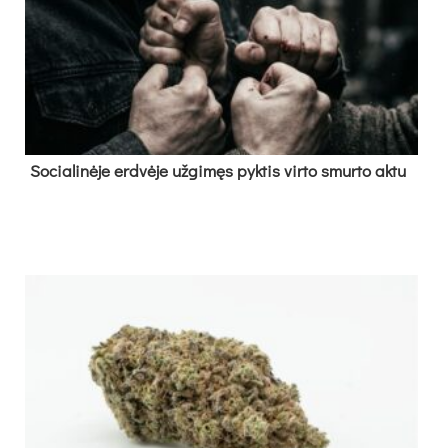
So­cia­li­nė­je erd­vė­je už­gi­męs pyk­tis vir­to smur­to ak­tu