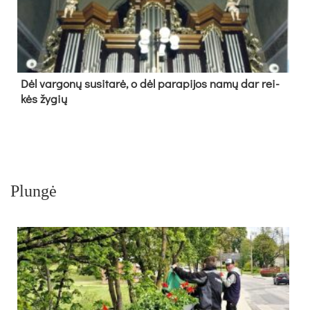
Dėl var­go­nų su­si­ta­rė, o dėl pa­ra­pi­jos na­mų dar rei­
kės žy­gių
Plungė