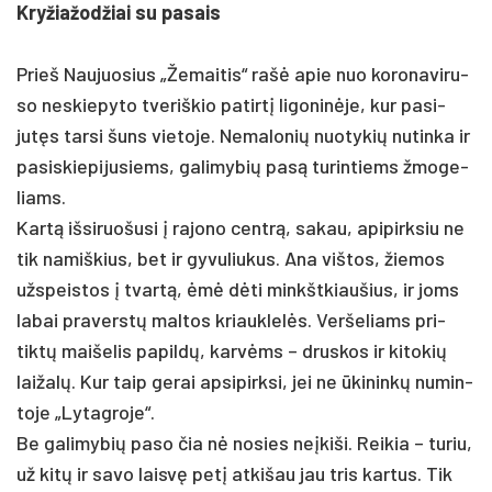
Kry­žia­žod­žiai su pa­sais
Prieš Nau­juo­sius „Že­mai­tis“ rašė apie nuo ko­ro­na­vi­ru­
so ne­skie­py­to tve­riš­kio pa­tirtį li­go­ninė­je, kur pa­si­
jutęs tar­si šuns vie­to­je. Ne­ma­lo­nių nuo­ty­kių nu­tin­ka ir
pa­si­skie­pi­ju­siems, ga­li­my­bių pa­są tu­rin­tiems žmo­ge­
liams.
Kartą iš­si­ruo­šu­si į ra­jo­no centrą, sa­kau, api­pirk­siu ne
tik na­miš­kius, bet ir gy­vu­liu­kus. Ana viš­tos, žie­mos
užs­peis­tos į tvartą, ėmė dėti minkšt­kiau­šius, ir joms
la­bai pra­verstų mal­tos kriauk­lelės. Ver­še­liams pri­
tiktų mai­še­lis pa­pildų, karvėms – drus­kos ir ki­to­kių
lai­žalų. Kur taip ge­rai ap­si­pirk­si, jei ne ūki­ninkų nu­min­
to­je „Ly­tag­ro­je“.
Be ga­li­my­bių pa­so čia nė no­sies ne­įki­ši. Rei­kia – tu­riu,
už kitų ir sa­vo laisvę petį at­ki­šau jau tris kar­tus. Tik