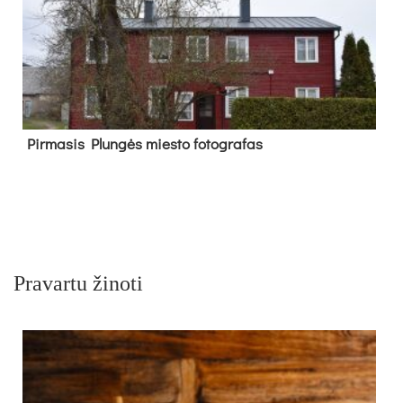
Pir­ma­sis Plun­gės mies­to fo­tog­ra­fas
Pravartu žinoti