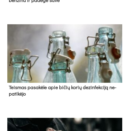
ben­zi­nu ir pa­de­gė sa­ve
Teis­mas pa­sa­kė­le apie bi­čių ko­rių de­zin­fek­ci­ją ne­
pa­ti­kė­jo