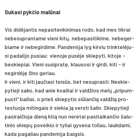
Su­ka­si pyk­čio malū­nai
Vis didė­jan­tis ne­pa­si­ten­ki­ni­mas ro­do, kad mes tik­rai
ne­be­sup­ran­ta­me vie­ni kitų, ne­be­pa­si­ti­ki­me, ne­be­ger­
bia­me ir ne­be­gir­di­me. Pan­de­mi­ja lyg kir­viu trink­telė­ju­
si pa­da­li­jo pu­siau: vie­no­je pusė­je skie­py­ti, ki­to­je –
be­skie­piai. Vie­ni su­si­pratę, klau­so­si ir gir­di, ki­ti – ir
ne­girdėję ži­no ge­riau.
Ir vie­ni, ir ki­ti jau­čia­si teisūs, bet ne­sup­ras­ti. Nes­kie­
py­tie­ji sa­ko, kad anie kvai­liai ir vald­žios melų „pri­pum­
puo­ti“ bai­liai, o prie­š skie­py­tis siū­lan­čią vald­žią pro­
tes­tuo­ja mi­tin­gais ir sie­kia ją vers­ti ša­lin. Skie­py­tie­ji
pa­si­rai­čio­ja dieną kitą nuo ne­re­tai pa­si­tai­kan­čio ša­lu­
ti­nio skiepų po­vei­kio ir ty­liai gy­ve­na to­liau, lauk­da­mi,
ka­da pa­ga­liau pan­de­mi­ja baig­sis.