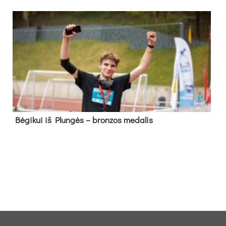
Bė­gi­kui iš Plun­gės – bron­zos me­da­lis