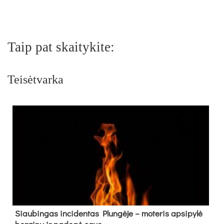
Taip pat skaitykite:
Teisėtvarka
Siau­bin­gas in­ci­den­tas Plun­gė­je – mo­te­ris ap­si­py­lė