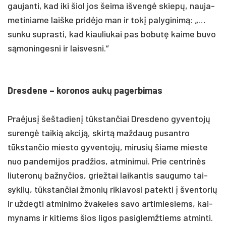
gau­jan­ti, kad iki šiol jos šei­ma iš­vengė skiepų, nau­ja­
me­ti­nia­me laiš­ke pri­dėjo man ir tokį pa­ly­gi­nimą: „…
sun­ku su­pras­ti, kad kiau­liu­kai pas bo­butę kai­me bu­vo
sąmo­nin­ges­ni ir lais­ves­ni.“
Dres­de­ne – ko­ro­nos aukų pa­ger­bi­mas
Praė­jusį šeš­ta­dienį tūkstan­čiai Dres­de­no ­gy­ven­tojų
su­rengė tai­kią ak­ciją, skirtą maž­daug pu­sant­ro
tūkstan­čio mies­to gy­ven­tojų, mi­ru­sių šia­me mies­te
nuo pan­de­mi­jos pra­džios, at­mi­ni­mui. Prie cent­rinės
liu­te­ronų baž­ny­čios, griež­tai lai­kan­tis sau­gu­mo tai­
syk­lių, tūkstan­čiai žmo­nių ri­kia­vo­si pa­tek­ti į šven­to­rių
ir už­deg­ti at­mi­ni­mo žva­ke­les sa­vo ar­ti­mie­siems, kai­
my­nams ir ki­tiems šios li­gos pa­si­glemž­tiems at­min­ti.