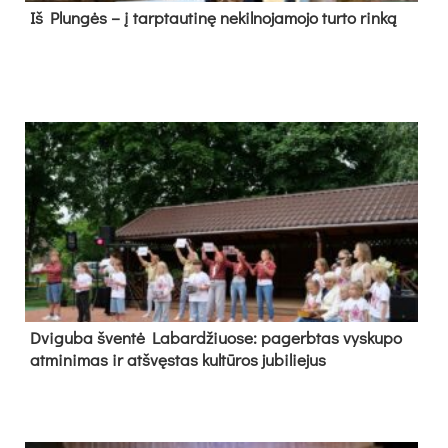
Iš Plungės – į tarptautinę nekilnojamojo turto rinką
Dvi­gu­ba šven­tė La­bar­džiuo­se: pa­gerb­tas vys­ku­po
at­mi­ni­mas ir at­švęs­tas kul­tū­ros ju­bi­lie­jus