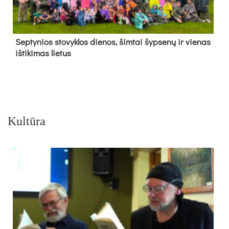
Sep­ty­nios sto­vyk­los die­nos, šim­tai šyp­se­nų ir vie­nas
iš­ti­ki­mas lie­tus
Kultūra