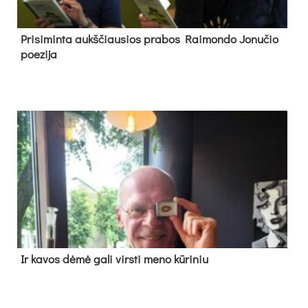
Pri­si­min­ta aukš­čiau­sios pra­bos Rai­mon­do Jo­nu­čio
poe­zi­ja
Ir ka­vos dė­mė ga­li virs­ti me­no kū­ri­niu