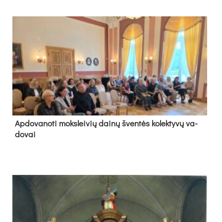
Ap­do­va­no­ti moks­lei­vių dai­nų šven­tės ko­lek­ty­vų va­
do­vai