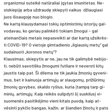
or­ga­niz­mui su­teikė natū­ra­liai įgy­tas imu­ni­te­tas. Ne­
sis­kie­piję ar­ba užd­raudę skie­py­ti vai­kus džiau­gia­si
juos iš­sau­goję nuo blo­gio.
Ne kartą klau­sy­da­ma­si to­kių op­ti­mis­ti­nių is­to­rijų gal­
vo­da­vau, ko ge­riau pa­linkė­ti to­kiam žmo­gui – gal
atei­nan­čiais me­tais ne­pas­veik­ti ar dar kartą už­sikrės­
ti CO­VID-19? O vie­to­je gim­ta­die­nio „il­giau­sių metų“ gal
su­dai­nuo­ti „ko­ro­nos metų“?
Klau­si­mas, skie­py­tis ar ne, jau ne tik ga­li­mybė ne­bi­jo­
ti, ne­būti sa­vo­tiš­ku žmo­gu­mi fut­lia­re ir ne­vers­ti kitų
jaus­tis taip pat. Ši di­le­ma ne tik jau­kia žmo­nių gy­ve­ni­
mus, bet ir kai­nuo­ja ar­timųjų ar slau­gomų, pri­žiū­rimų
žmo­nių gy­vy­bes, skal­do ry­šius, ku­ria įtampą tarp gi­
mi­nių, ar­timųjų. Kaip reikės su­lip­dy­ti šį su­ski­lusį vi­
suo­menės pa­si­tikė­ji­mo vie­ni ki­tais puodą, kaip at­
vėsin­ti pyk­čio ban­gas, ka­žin, ar šian­dien ži­notų ir pa­ts