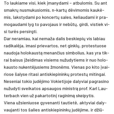
To lau­kia­me vi­si, kiek įma­ny­da­mi – at­bu­lo­mis. Su ant
smakrų nu­smu­ku­sio­mis, n-kartų dėvi­mo­mis kaukė­
mis, laks­ty­da­mi po kon­certų sa­les, ke­liau­da­mi ir pra­
mo­gau­da­mi lyg to pa­vo­jaus ir ne­būtų, gir­di, vis­tiek vi­
si turės per­si­rgti.
Dar ne­ra­miau, kai ne­ma­ža da­lis be­skie­pių vis la­biau
ra­di­kalė­ja, ima­si prie­var­tos, net ginklų, pro­tes­tuo­se
nau­do­ja ho­lo­kaustą me­nan­čius sim­bo­lius, kas yra tik­
rai bai­sus įžei­di­mas vi­siems nu­žu­dy­tiems ir nuo ho­lo­
kaus­to nu­kentė­ju­siems žmonėms. Vie­nas po ki­to įvai­
rio­se ša­ly­se ri­ta­si an­tis­kie­pi­ninkų pro­testų mi­tin­gai.
Ne­se­niai to­kio judė­ji­mo Vo­kie­ti­jo­je da­ly­viai pa­gra­si­no
nu­žu­dy­ti svei­ka­tos ap­sau­gos mi­nistrą pro­f. Karl Lau­
ter­bach vien už pa­kar­to­tinį ra­gi­nimą skei­py­tis.
Vie­na už­sie­niuo­se gy­ve­nan­ti tau­tietė, ak­ty­viai da­ly­
vau­jan­ti tos ša­lies an­tis­kie­pi­ninkų judė­ji­me, ir džiū­