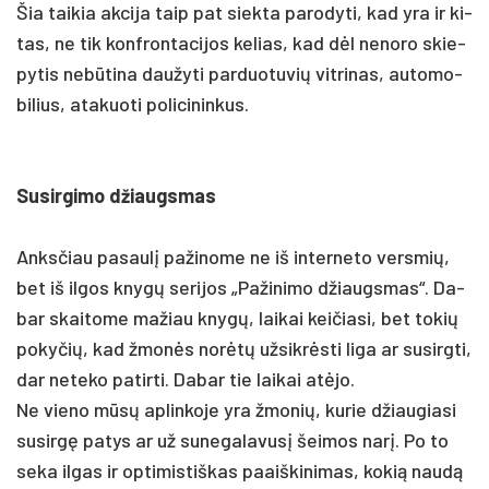
Šia tai­kia ak­ci­ja taip pat siek­ta pa­ro­dy­ti, kad yra ir ki­
tas, ne tik konf­ron­ta­ci­jos ke­lias, kad dėl ne­no­ro skie­
py­tis ne­būti­na dau­žy­ti par­duo­tu­vių vit­ri­nas, au­to­mo­
bi­lius, ata­kuo­ti po­li­ci­nin­kus.
Su­sir­gi­mo džiaugs­mas
Anks­čiau pa­saulį pa­ži­no­me ne iš in­ter­ne­to vers­mių,
bet iš il­gos knygų se­ri­jos „Pa­ži­ni­mo džiaugs­mas“. Da­
bar skai­to­me ma­žiau knygų, lai­kai kei­čia­si, bet to­kių
po­ky­čių, kad žmonės norėtų už­sikrės­ti li­ga ar su­si­rgti,
dar ne­te­ko pa­tir­ti. Da­bar tie lai­kai at­ėjo.
Ne vie­no mūsų ap­lin­ko­je yra žmo­nių, ku­rie džiau­gia­si
su­si­rgę pa­tys ar už su­ne­ga­la­vusį šei­mos narį. Po to
se­ka il­gas ir op­ti­mis­tiš­kas paaiš­ki­ni­mas, ko­kią naudą