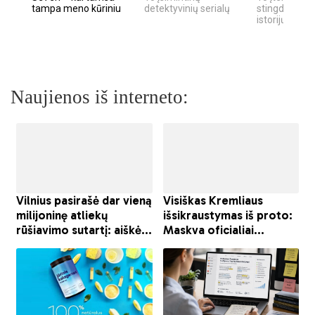
tampa meno kūriniu
detektyvinių serialų
stingdančių k
istorijų
Naujienos iš interneto: