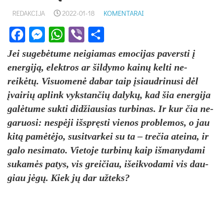
REDAKCIJA
2022-01-18
KOMENTARAI
Facebook
Messenger
WhatsApp
Viber
Share
Jei su­gebė­tu­me nei­gia­mas emo­ci­jas pa­vers­ti į
ener­giją, elekt­ros ar šil­dy­mo kainų kel­ti ne­
reikėtų. Vi­suo­menė da­bar taip įsiaud­ri­nu­si dėl
įvai­rių ap­link vyks­tan­čių da­lykų, kad šia ener­gi­ja
galė­tu­me su­kti did­žiau­sias tur­bi­nas. Ir kur čia ne­
ga­ruo­si: ne­spėji išspręs­ti vie­nos pro­ble­mos, o jau
kitą pamėtė­jo, su­si­tvar­kei su ta – tre­čia atei­na, ir
ga­lo ne­si­ma­to. Vie­to­je tur­binų kaip iš­ma­ny­da­mi
su­kamės pa­tys, vis grei­čiau, išeik­vo­da­mi vis dau­
giau jėgų. Kiek jų dar už­teks?