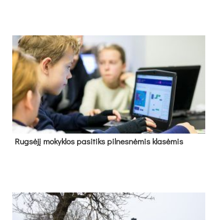
Rug­sė­jį mo­kyk­los pa­si­tiks pil­nes­nė­mis kla­sė­mis