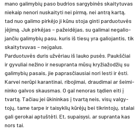
ma­no ga­li­my­bių pa­so bud­rios sar­gy­binės skai­ty­tu­vas
nie­kaip ne­no­ri nu­skai­ty­ti nei pirmą, nei ant­rą kartą,
tad nuo ga­li­mo pirkė­jo ji kūnu sto­ja gin­ti par­duo­tuvės
įėjimą. Juk pirkė­jas – pa­žeidė­jas, su ga­li­mai ne­ga­lio­
jan­čiu ga­li­my­bių pa­su, ku­ris iš tiesų yra ga­lio­jan­tis, tik
skai­tyt­vu­vas – ne­įga­lus.
Par­duo­tuvės du­ris užvė­riau iš lau­ko pusės. Paukš­čiai
ir gy­vu­liai ne­ži­no ir ne­sup­ran­ta mūsų kry­žia­žod­žių su
ga­li­my­bių pa­sais, jie pa­pras­čiau­siai no­ri les­ti ir ėsti.
Kar­vei nerū­pi ka­ran­ti­nai, ri­bo­ji­mai, drau­di­mai ar šei­mi­
nin­ko gal­vos skaus­mas. O gal ne­no­ras tądien ei­ti į
tvartą. Ta­čiau jei ūki­nin­kas į tvartą neis, visų val­gy­
tojų, ta­me tar­pe ir tai­syk­lių kūrėjų bei tik­rin­tojų, sta­lai
ga­li ge­ro­kai ap­tuštė­ti. Et, su­pai­sy­si, ar su­pran­ta kas
nors tai.