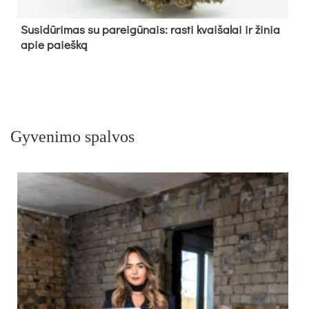
Su­si­dū­ri­mas su pa­rei­gū­nais: ras­ti kvai­ša­lai ir ži­nia
apie paieš­ką
Gyvenimo spalvos