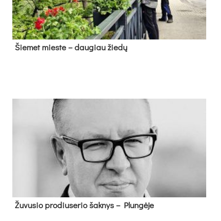
Šie­met mies­te – dau­giau žie­dų
Žu­vu­sio pro­diu­se­rio šak­nys – Plun­gė­je