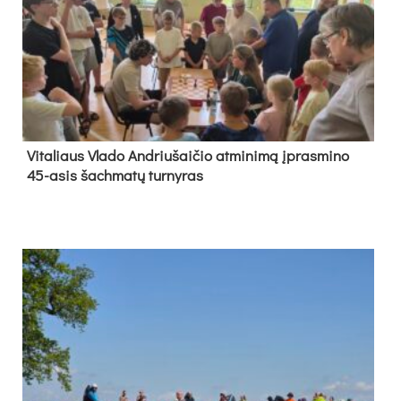
Vi­ta­liaus Vla­do And­riu­šai­čio at­mi­ni­mą įpras­mi­no
45-asis šach­ma­tų tur­ny­ras