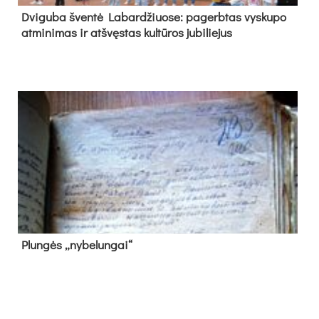
Dvi­gu­ba šven­tė La­bar­džiuo­se: pa­gerb­tas vys­ku­po
at­mi­ni­mas ir at­švęs­tas kul­tū­ros ju­bi­lie­jus
Plun­gės „ny­be­lun­gai“