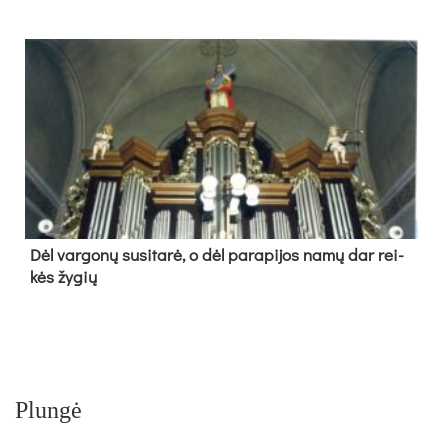
Dėl var­go­nų su­si­ta­rė, o dėl pa­ra­pi­jos na­mų dar rei­
kės žy­gių
Plungė