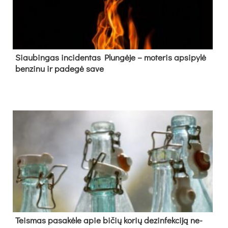
Siau­bin­gas in­ci­den­tas Plun­gė­je – mo­te­ris ap­si­py­lė
ben­zi­nu ir pa­de­gė sa­ve
Teis­mas pa­sa­kė­le apie bi­čių ko­rių de­zin­fek­ci­ją ne­