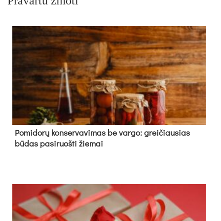
Pravartu žinoti
Pomidorų konservavimas be vargo: greičiausias
būdas pasiruošti žiemai