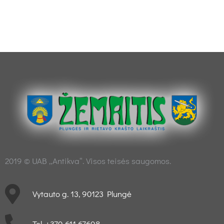
2019 © UAB „Antikva“. Visos teisės saugomos.
Vytauto g. 13, 90123 Plungė
Tel. +370 611 67608