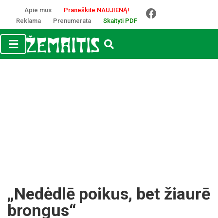
Apie mus
Praneškite NAUJIENĄ!
Reklama
Prenumerata
Skaityti PDF
„Nedėdlē poikus, bet žiaurē
brongus“