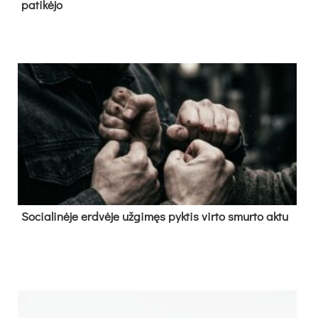
pa­ti­kė­jo
So­cia­li­nė­je erd­vė­je už­gi­męs pyk­tis vir­to smur­to ak­tu