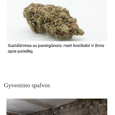
Su­si­dū­ri­mas su pa­rei­gū­nais: ras­ti kvai­ša­lai ir ži­nia
apie paieš­ką
Gyvenimo spalvos