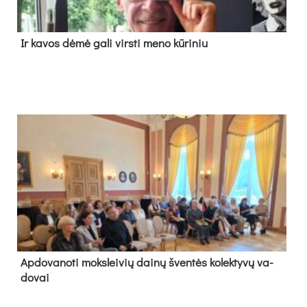
Ir ka­vos dė­mė ga­li virs­ti me­no kū­ri­niu
Ap­do­va­no­ti moks­lei­vių dai­nų šven­tės ko­lek­ty­vų va­
do­vai