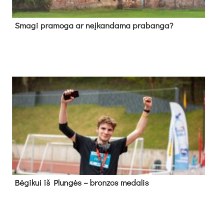
Sma­gi pra­mo­ga ar neį­kan­da­ma pra­ban­ga?
Bė­gi­kui iš Plun­gės – bron­zos me­da­lis