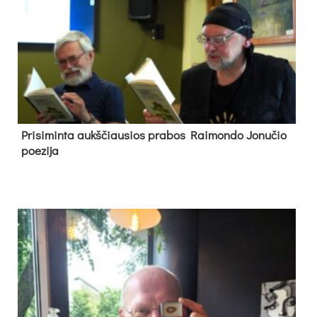
Pri­si­min­ta aukš­čiau­sios pra­bos Rai­mon­do Jo­nu­čio
poe­zi­ja