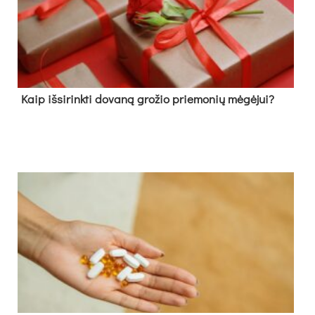
Kaip išsirinkti dovaną grožio priemonių mėgėjui?