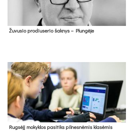
Žu­vu­sio pro­diu­se­rio šak­nys – Plun­gė­je
Rug­sė­jį mo­kyk­los pa­si­tiks pil­nes­nė­mis kla­sė­mis