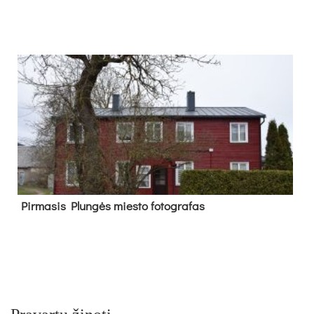
Pir­ma­sis Plun­gės mies­to fo­tog­ra­fas