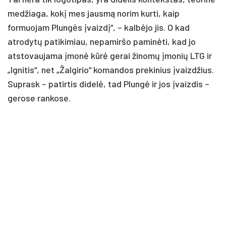
medžiaga, kokį mes jausmą norim kurti, kaip
formuojam Plungės įvaizdį“, – kalbėjo jis. O kad
atrodytų patikimiau, nepamiršo paminėti, kad jo
atstovaujama įmonė kūrė gerai žinomų įmonių LTG ir
„Ignitis“, net „Žalgirio“ komandos prekinius įvaizdžius.
Suprask – patirtis didelė, tad Plungė ir jos įvaizdis –
gerose rankose.