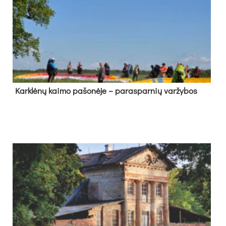
Kark­lė­nų kai­mo pa­šo­nė­je – pa­ras­par­nių var­žy­bos