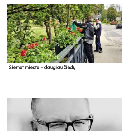
Šie­met mies­te – dau­giau žie­dų