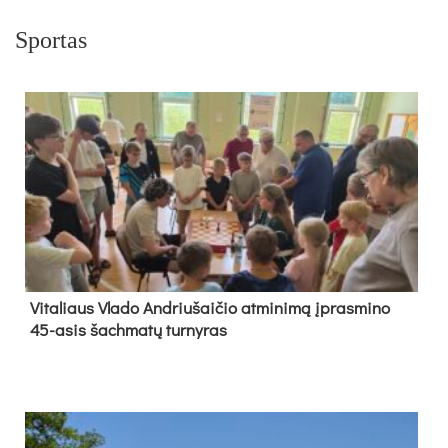
Sportas
Vi­ta­liaus Vla­do And­riu­šai­čio at­mi­ni­mą įpras­mi­no
45-asis šach­ma­tų tur­ny­ras