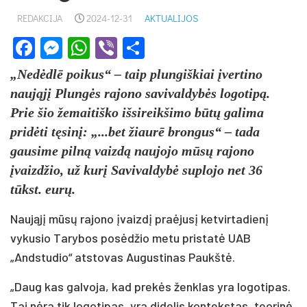
REDAKCIJA
2024-12-31
AKTUALIJOS
Facebook
Messenger
WhatsApp
Viber
Share
„Nedėdlē poikus“ – taip plungiškiai įvertino
naująjį Plungės rajono savivaldybės logotipą.
Prie šio žemaitiško išsireikšimo būtų galima
pridėti tęsinį: „...bet žiaurē brongus“ – tada
gausime pilną vaizdą naujojo mūsų rajono
įvaizdžio, už kurį Savivaldybė suplojo net 36
tūkst. eurų.
Naująjį mūsų rajono įvaizdį praėjusį ketvirtadienį
vykusio Tarybos posėdžio metu pristatė UAB
„Andstudio“ atstovas Augustinas Paukštė.
„Daug kas galvoja, kad prekės ženklas yra logotipas.
Tai nėra tik logotipas, yra didelis kontekstas, teorinė