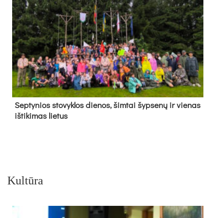
Sep­ty­nios sto­vyk­los die­nos, šim­tai šyp­se­nų ir vie­nas
iš­ti­ki­mas lie­tus
Kultūra