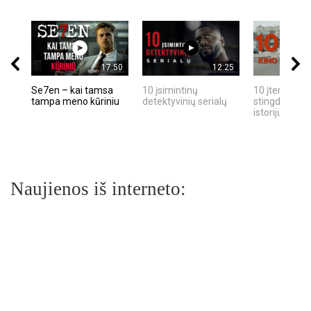
17:50
12:25
Se7en – kai tamsa
10 įsimintinų
10 įtemptų, k
tampa meno kūriniu
detektyvinių serialų
stingdančių k
istorijų
Naujienos iš interneto: