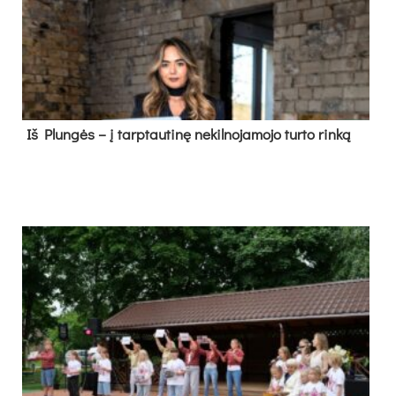
Iš Plungės – į tarptautinę nekilnojamojo turto rinką