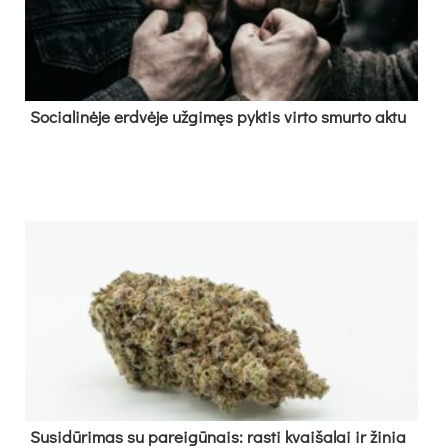
So­cia­li­nė­je erd­vė­je už­gi­męs pyk­tis vir­to smur­to ak­tu
Su­si­dū­ri­mas su pa­rei­gū­nais: ras­ti kvai­ša­lai ir ži­nia