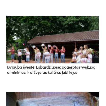
Dvi­gu­ba šven­tė La­bar­džiuo­se: pa­gerb­tas vys­ku­po
at­mi­ni­mas ir at­švęs­tas kul­tū­ros ju­bi­lie­jus