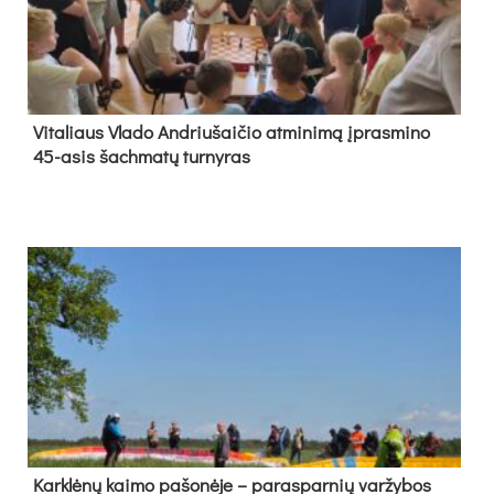
Vi­ta­liaus Vla­do And­riu­šai­čio at­mi­ni­mą įpras­mi­no
45-asis šach­ma­tų tur­ny­ras
Kark­lė­nų kai­mo pa­šo­nė­je – pa­ras­par­nių var­žy­bos