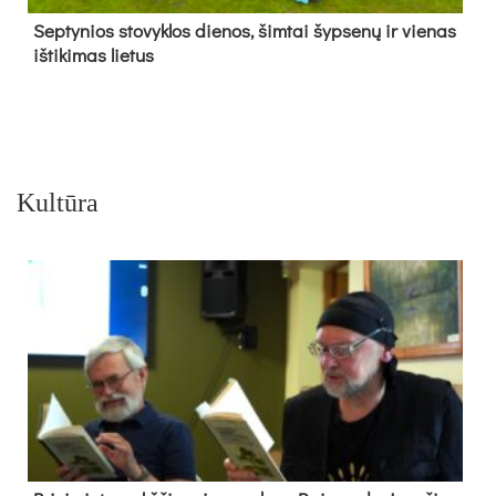
Sep­ty­nios sto­vyk­los die­nos, šim­tai šyp­se­nų ir vie­nas
iš­ti­ki­mas lie­tus
Kultūra