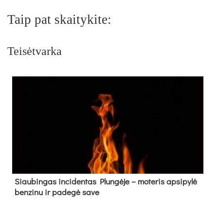
Taip pat skaitykite:
Teisėtvarka
Siau­bin­gas in­ci­den­tas Plun­gė­je – mo­te­ris ap­si­py­lė
ben­zi­nu ir pa­de­gė sa­ve