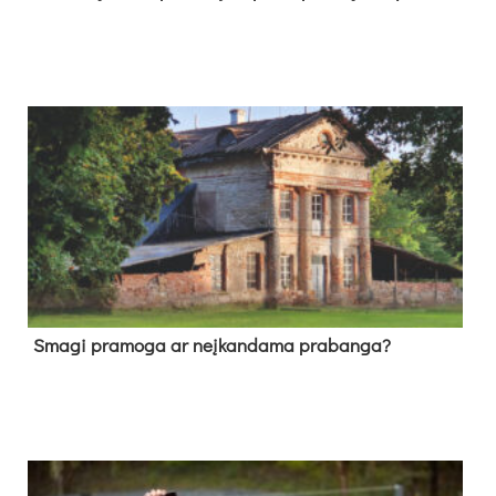
Sma­gi pra­mo­ga ar neį­kan­da­ma pra­ban­ga?