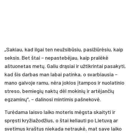
„Sakiau, kad ilgai ten neužsibūsiu, pasižiūrėsiu, kaip
seksis. Bet štai – nepastebėjau, kaip pralėkė
aštuonetas metų. Galiu drąsiai ir užtikrintai pasakyti,
kad šis darbas man labai patinka, o svarbiausia –
mano galvoje ramu, nėra jokios įtampos ir nuolatinio
streso, bemiegių naktų dėl mokinių ir artėjančių
egzaminų“, – dalinosi mintimis pašnekovė.
Turėdama laisvo laiko moteris mėgsta skaityti ir
spręsti kryžiažodžius, o štai keliauti po Lietuvą ar
svetimus kraštus niekada netraukė, mat save laiko