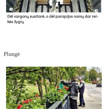
Dėl var­go­nų su­si­ta­rė, o dėl pa­ra­pi­jos na­mų dar rei­
kės žy­gių
Plungė