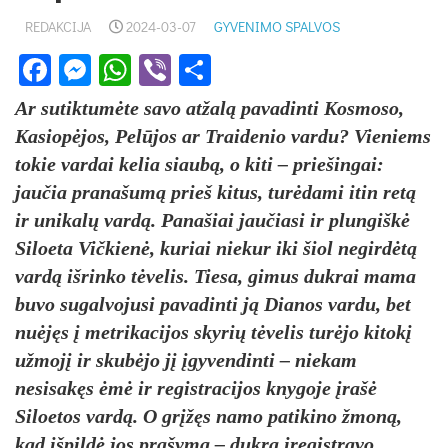
REDAKCIJA
2024-03-07
GYVENIMO SPALVOS
Facebook
Messenger
WhatsApp
Viber
Share
Ar sutiktumėte savo atžalą pavadinti Kosmoso,
Kasiopėjos, Pelūjos ar Traidenio vardu? Vieniems
tokie vardai kelia siaubą, o kiti – priešingai:
jaučia pranašumą prieš kitus, turėdami itin retą
ir unikalų vardą. Panašiai jaučiasi ir plungiškė
Siloeta Vičkienė, kuriai niekur iki šiol negirdėtą
vardą išrinko tėvelis. Tiesa, gimus dukrai mama
buvo sugalvojusi pavadinti ją Dianos vardu, bet
nuėjęs į metrikacijos skyrių tėvelis turėjo kitokį
užmojį ir skubėjo jį įgyvendinti – niekam
nesisakęs ėmė ir registracijos knygoje įrašė
Siloetos vardą. O grįžęs namo patikino žmoną,
kad išpildė jos prašymą – dukrą įregistravo