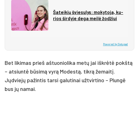
Ša­tei­kių švie­su­lys: mo­ky­to­ja, ku­
rios šir­dy­je de­ga mei­lė žo­džiui
Powered by Setupad
Bet likimas prieš aštuoniolika metų jai iškrėtė pokštą
– atsiuntė būsimą vyrą Modestą, tikrą žemaitį.
Jųdviejų pažintis tarsi galutinai užtvirtino – Plungė
bus jų namai.