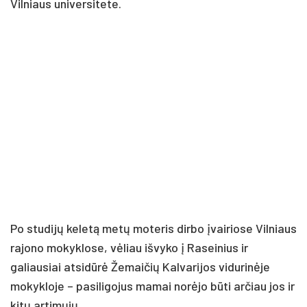
Vilniaus universitete.
Po studijų keletą metų moteris dirbo įvairiose Vilniaus
rajono mokyklose, vėliau išvyko į Raseinius ir
galiausiai atsidūrė Žemaičių Kalvarijos vidurinėje
mokykloje – pasiligojus mamai norėjo būti arčiau jos ir
kitų artimųjų.