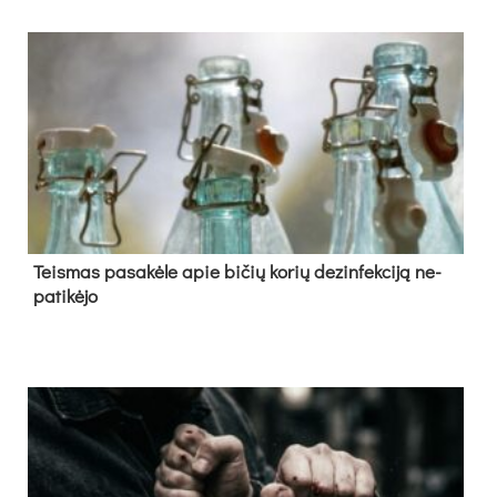
Teis­mas pa­sa­kė­le apie bi­čių ko­rių de­zin­fek­ci­ją ne­
pa­ti­kė­jo