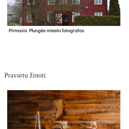
Pir­ma­sis Plun­gės mies­to fo­tog­ra­fas
Pravartu žinoti