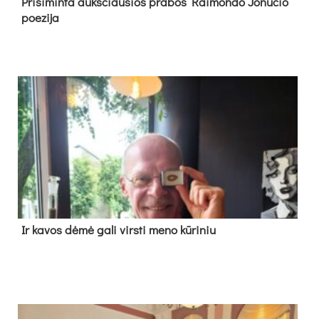
Pri­si­min­ta aukš­čiau­sios pra­bos Rai­mon­do Jo­nu­čio
poe­zi­ja
Ir ka­vos dė­mė ga­li virs­ti me­no kū­ri­niu