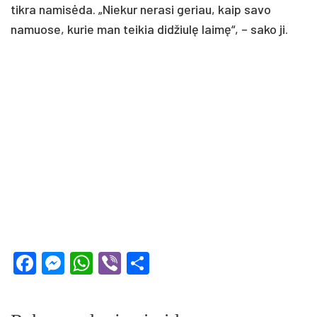
tikra namisėda. „Niekur nerasi geriau, kaip savo
namuose, kurie man teikia didžiulę laimę“, – sako ji.
Facebook
Messenger
WhatsApp
Viber
Share