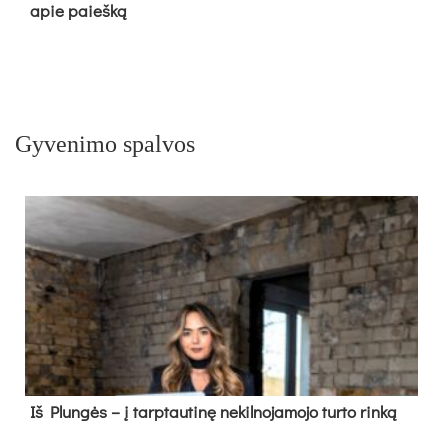
apie paieš­ką
Gyvenimo spalvos
Iš Plungės – į tarptautinę nekilnojamojo turto rinką