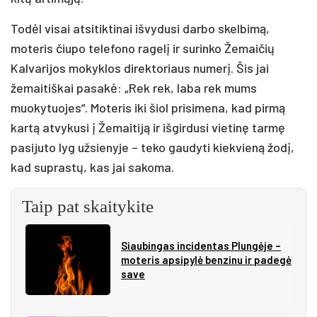
Todėl visai atsitiktinai išvydusi darbo skelbimą,
moteris čiupo telefono ragelį ir surinko Žemaičių
Kalvarijos mokyklos direktoriaus numerį. Šis jai
žemaitiškai pasakė: „Rek rek, laba rek mums
muokytuojes“. Moteris iki šiol prisimena, kad pirmą
kartą atvykusi į Žemaitiją ir išgirdusi vietinę tarmę
pasijuto lyg užsienyje – teko gaudyti kiekvieną žodį,
kad suprastų, kas jai sakoma.
Taip pat skaitykite
Siau­bin­gas in­ci­den­tas Plun­gė­je –
mo­te­ris ap­si­py­lė ben­zi­nu ir pa­de­gė
sa­ve