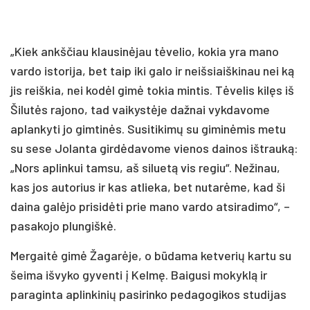
„Kiek ankščiau klausinėjau tėvelio, kokia yra mano
vardo istorija, bet taip iki galo ir neišsiaiškinau nei ką
jis reiškia, nei kodėl gimė tokia mintis. Tėvelis kilęs iš
Šilutės rajono, tad vaikystėje dažnai vykdavome
aplankyti jo gimtinės. Susitikimų su giminėmis metu
su sese Jolanta girdėdavome vienos dainos ištrauką:
„Nors aplinkui tamsu, aš siluetą vis regiu“. Nežinau,
kas jos autorius ir kas atlieka, bet nutarėme, kad ši
daina galėjo prisidėti prie mano vardo atsiradimo“, –
pasakojo plungiškė.
Mergaitė gimė Žagarėje, o būdama ketverių kartu su
šeima išvyko gyventi į Kelmę. Baigusi mokyklą ir
paraginta aplinkinių pasirinko pedagogikos studijas