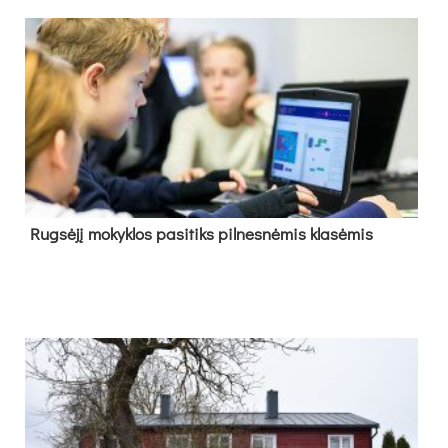
Rug­sė­jį mo­kyk­los pa­si­tiks pil­nes­nė­mis kla­sė­mis