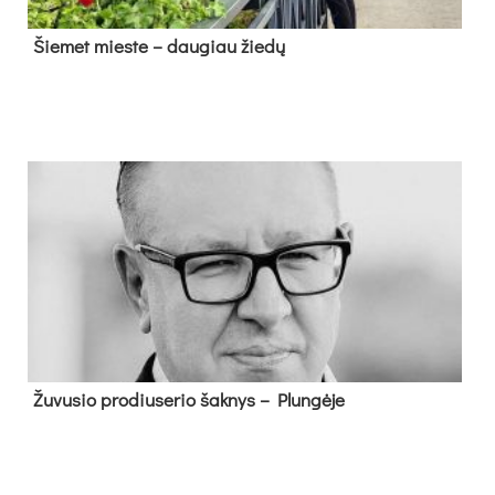
Šie­met mies­te – dau­giau žie­dų
Žu­vu­sio pro­diu­se­rio šak­nys – Plun­gė­je