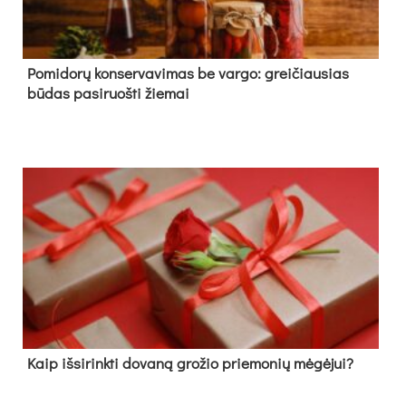
Pomidorų konservavimas be vargo: greičiausias
būdas pasiruošti žiemai
Kaip išsirinkti dovaną grožio priemonių mėgėjui?