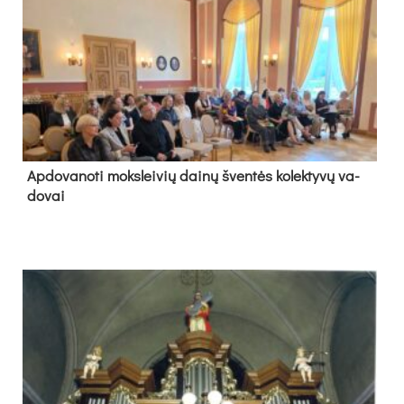
Ap­do­va­no­ti moks­lei­vių dai­nų šven­tės ko­lek­ty­vų va­
do­vai