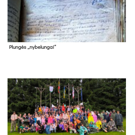
Plun­gės „ny­be­lun­gai“