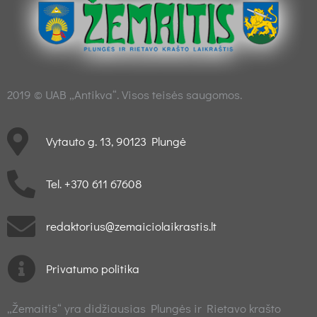
2019 © UAB „Antikva“. Visos teisės saugomos.
Vytauto g. 13, 90123 Plungė
Tel. +370 611 67608
redaktorius@zemaiciolaikrastis.lt
Privatumo politika
„Žemaitis“ yra didžiausias Plungės ir Rietavo krašto