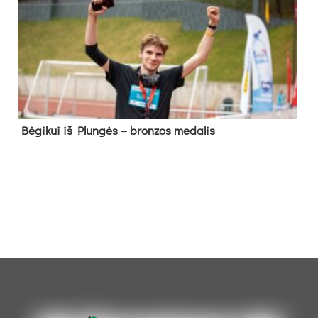
Bė­gi­kui iš Plun­gės – bron­zos me­da­lis