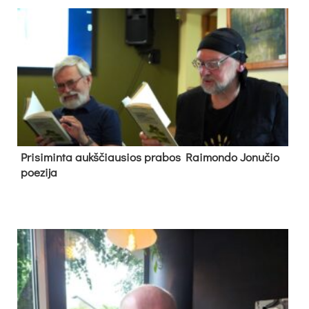
Pri­si­min­ta aukš­čiau­sios pra­bos Rai­mon­do Jo­nu­čio
poe­zi­ja