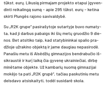
tūkst. eu­rų. Li­ku­sią pir­ma­jam pro­jek­to eta­pui įgy­ven­
din­ti rei­ka­lin­gą su­mą – apie 295 tūkst. eu­rų – ke­ti­na
skir­ti Plun­gės ra­jo­no sa­vi­val­dy­bė.
Su „R2K gru­pe“ pa­si­ra­šy­to­je su­tar­ty­je bu­vo nu­ma­ty­
ta, kad ji dar­bus pa­baigs iki šių me­tų gruo­džio 9 die­
nos. Bet at­si­ti­ko taip, kad sta­ty­bi­nin­kai spa­lio pra­
džio­je už­ra­ki­no ob­jek­tą ir ja­me dau­giau ne­pa­si­ro­dė.
Pa­na­šiu me­tu iš Al­sė­džių gim­na­zi­jos bend­ra­bu­čio iš­
si­kraus­tė ir ku­rį lai­ką čia gy­ve­nę uk­rai­nie­čiai, dir­bę
mi­nė­ta­me ob­jek­te. Už kam­ba­rių nuo­mą gim­na­zi­jai
mo­kė­jo ta pa­ti „R2K gru­pė“, ta­čiau pa­sku­ti­niu me­tu
dels­da­vo at­si­skai­ty­ti, to­dėl su­si­da­rė sko­la.