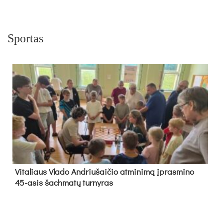
Sportas
Vi­ta­liaus Vla­do And­riu­šai­čio at­mi­ni­mą įpras­mi­no
45-asis šach­ma­tų tur­ny­ras