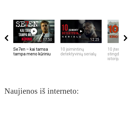
17:50
12:25
Se7en – kai tamsa
10 įsimintinų
10 įtemptų, k
tampa meno kūriniu
detektyvinių serialų
stingdančių k
istorijų
Naujienos iš interneto: