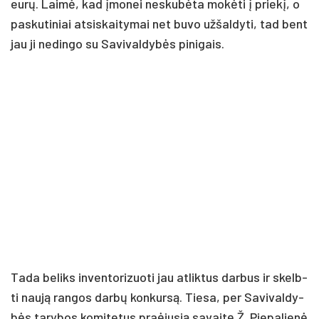
eu­rų. Lai­mė, kad įmo­nei ne­sku­bė­ta mo­kė­ti į prie­kį, o
pa­sku­ti­niai at­si­skai­ty­mai net bu­vo už­šal­dy­ti, tad bent
jau ji ne­din­go su Sa­vi­val­dy­bės pi­ni­gais.
Ta­da be­liks in­ven­to­ri­zuo­ti jau at­lik­tus dar­bus ir skelb­
ti nau­ją ran­gos dar­bų kon­kur­są. Tie­sa, per Sa­vi­val­dy­
bės ta­ry­bos ko­mi­te­tus praė­ju­sią sa­vai­tę Ž. Pie­pa­lie­nė