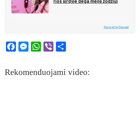
rios šir­dy­je de­ga mei­lė žo­džiui
Powered by Setupad
Facebook
Messenger
WhatsApp
Viber
Share
Rekomenduojami video: