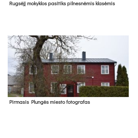
Rug­sė­jį mo­kyk­los pa­si­tiks pil­nes­nė­mis kla­sė­mis
Pir­ma­sis Plun­gės mies­to fo­tog­ra­fas