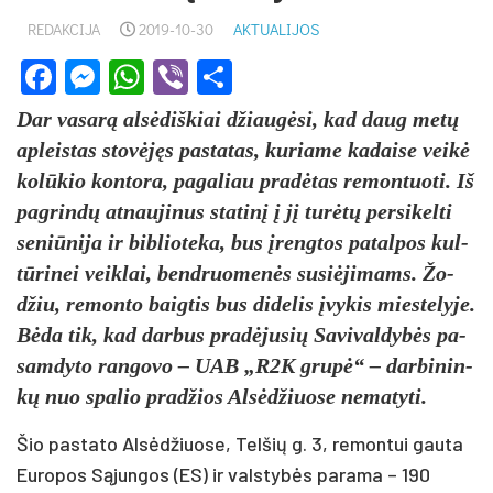
REDAKCIJA
2019-10-30
AKTUALIJOS
Facebook
Messenger
WhatsApp
Viber
Share
Dar va­sa­rą al­sė­diš­kiai džiau­gė­si, kad daug me­tų
ap­leis­tas sto­vė­jęs pa­sta­tas, ku­ria­me ka­dai­se vei­kė
ko­lū­kio kon­to­ra, pa­ga­liau pra­dė­tas re­mon­tuo­ti. Iš
pa­grin­dų at­nau­ji­nus sta­ti­nį į jį tu­rė­tų per­si­kel­ti
se­niū­ni­ja ir bib­lio­te­ka, bus įreng­tos pa­tal­pos kul­
tū­ri­nei veik­lai, bend­ruo­me­nės su­siė­ji­mams. Žo­
džiu, re­mon­to baig­tis bus di­de­lis įvy­kis mies­te­ly­je.
Bė­da tik, kad dar­bus pra­dė­ju­sių Sa­vi­val­dy­bės pa­
sam­dy­to ran­go­vo – UAB „R2K gru­pė“ – dar­bi­nin­
kų nuo spa­lio pra­džios Al­sė­džiuo­se ne­ma­ty­ti.
Šio pa­sta­to Al­sė­džiuo­se, Tel­šių g. 3, re­mon­tui gau­ta
Eu­ro­pos Są­jun­gos (ES) ir vals­ty­bės pa­ra­ma – 190