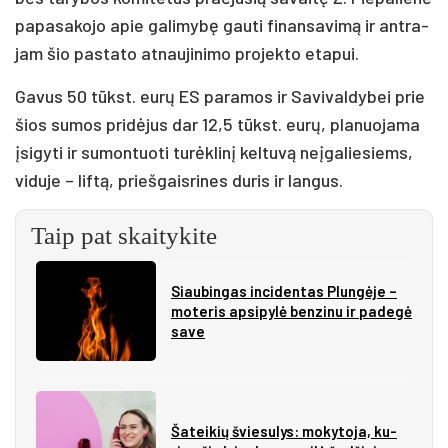
pa­pa­sa­ko­jo apie ga­li­my­bę gau­ti fi­nan­sa­vi­mą ir ant­ra­
jam šio pa­sta­to at­nau­ji­ni­mo pro­jek­to eta­pui.
Ga­vus 50 tūkst. eu­rų ES pa­ra­mos ir Sa­vi­val­dy­bei prie
šios su­mos pri­dė­jus dar 12,5 tūkst. eu­rų, pla­nuo­ja­ma
įsi­gy­ti ir su­mon­tuo­ti tu­rėk­li­nį kel­tu­vą neį­ga­lie­siems,
vi­du­je – lif­tą, prieš­gais­ri­nes du­ris ir lan­gus.
Taip pat skaitykite
Siau­bin­gas in­ci­den­tas Plun­gė­je –
mo­te­ris ap­si­py­lė ben­zi­nu ir pa­de­gė
sa­ve
Ša­tei­kių švie­su­lys: mo­ky­to­ja, ku­