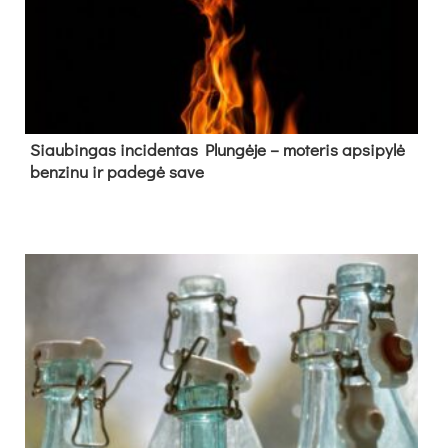
Siau­bin­gas in­ci­den­tas Plun­gė­je – mo­te­ris ap­si­py­lė
ben­zi­nu ir pa­de­gė sa­ve