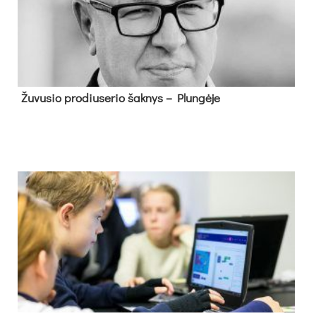
Žu­vu­sio pro­diu­se­rio šak­nys – Plun­gė­je