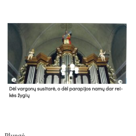
Dėl var­go­nų su­si­ta­rė, o dėl pa­ra­pi­jos na­mų dar rei­
kės žy­gių
Plungė