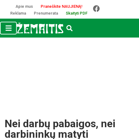
Apie mus
Praneškite NAUJIENĄ!
Reklama
Prenumerata
Skaityti PDF
Nei darbų pabaigos, nei
darbininkų matyti