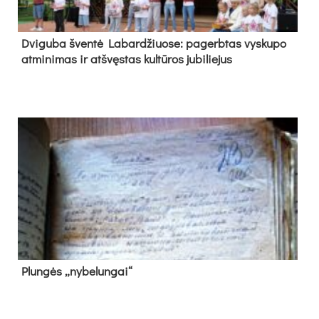
Dvi­gu­ba šven­tė La­bar­džiuo­se: pa­gerb­tas vys­ku­po
at­mi­ni­mas ir at­švęs­tas kul­tū­ros ju­bi­lie­jus
Plun­gės „ny­be­lun­gai“