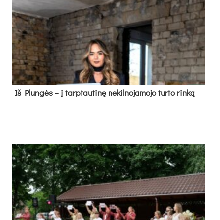
Iš Plungės – į tarptautinę nekilnojamojo turto rinką