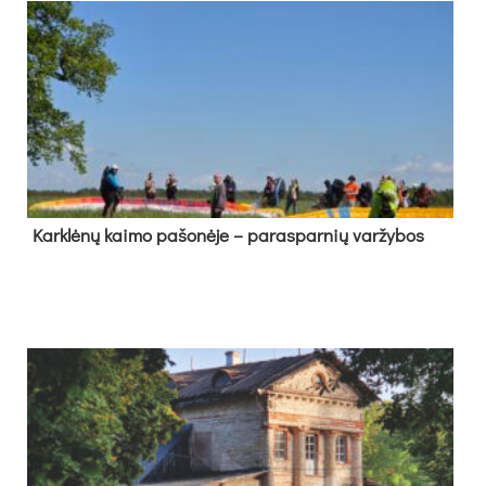
Kark­lė­nų kai­mo pa­šo­nė­je – pa­ras­par­nių var­žy­bos