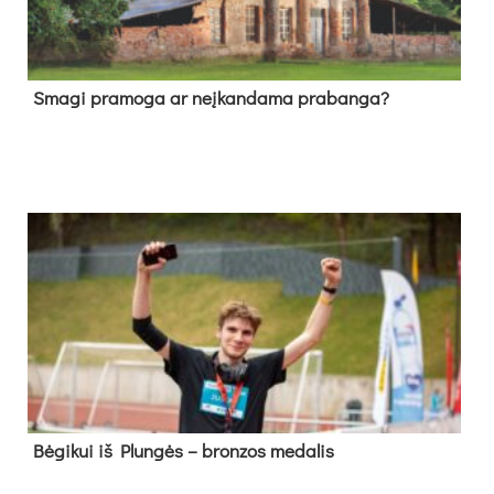
Sma­gi pra­mo­ga ar neį­kan­da­ma pra­ban­ga?
Bė­gi­kui iš Plun­gės – bron­zos me­da­lis