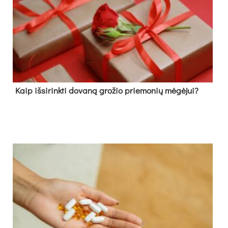
Kaip išsirinkti dovaną grožio priemonių mėgėjui?