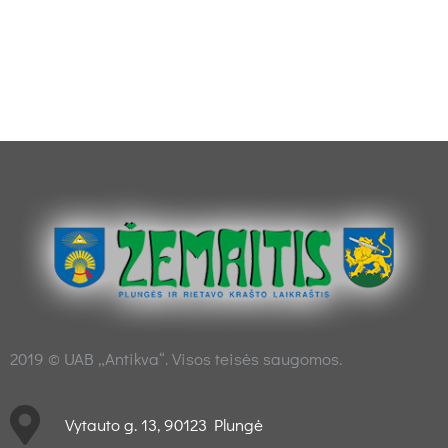
2019 © UAB „Antikva“. Visos teisės saugomos.
Vytauto g. 13, 90123 Plungė