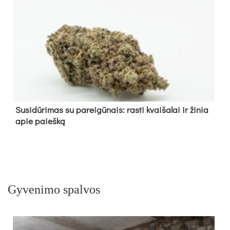
Su­si­dū­ri­mas su pa­rei­gū­nais: ras­ti kvai­ša­lai ir ži­nia
apie paieš­ką
Gyvenimo spalvos