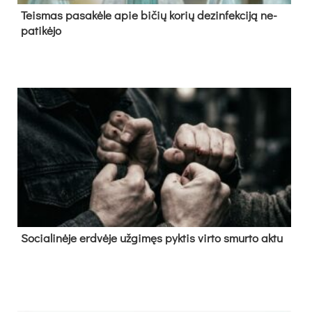
Teis­mas pa­sa­kė­le apie bi­čių ko­rių de­zin­fek­ci­ją ne­
pa­ti­kė­jo
So­cia­li­nė­je erd­vė­je už­gi­męs pyk­tis vir­to smur­to ak­tu