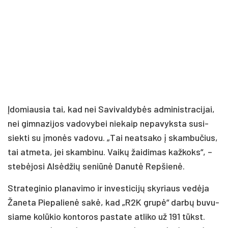
Įdo­miau­sia tai, kad nei Sa­vi­val­dy­bės ad­mi­nist­ra­ci­jai,
nei gim­na­zi­jos va­do­vy­bei nie­kaip ne­pa­vyks­ta su­si­
siek­ti su įmo­nės va­do­vu. „Tai neat­sa­ko į skam­bu­čius,
tai at­me­ta, jei skam­bi­nu. Vai­kų žai­di­mas kaž­koks“, –
ste­bė­jo­si Al­sė­džių se­niū­nė Da­nu­tė Rep­šie­nė.
Stra­te­gi­nio pla­na­vi­mo ir in­ves­ti­ci­jų sky­riaus ve­dė­ja
Ža­ne­ta Pie­pa­lie­nė sa­kė, kad „R2K gru­pė“ dar­bų bu­vu­
sia­me ko­lū­kio kon­to­ros pa­sta­te at­li­ko už 191 tūkst.