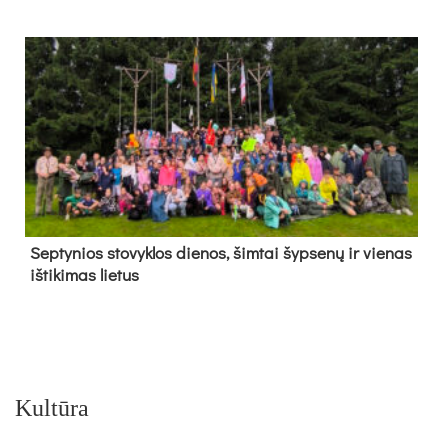
Sep­ty­nios sto­vyk­los die­nos, šim­tai šyp­se­nų ir vie­nas
iš­ti­ki­mas lie­tus
Kultūra