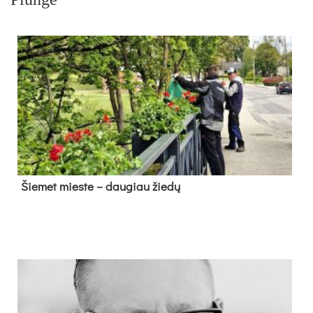
Šie­met mies­te – dau­giau žie­dų