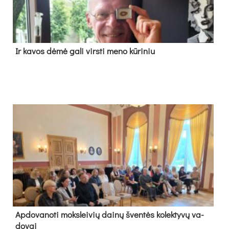
Ir ka­vos dė­mė ga­li virs­ti me­no kū­ri­niu
Ap­do­va­no­ti moks­lei­vių dai­nų šven­tės ko­lek­ty­vų va­
do­vai