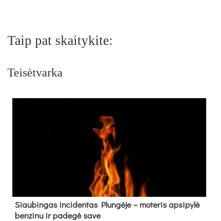
Taip pat skaitykite:
Teisėtvarka
Siau­bin­gas in­ci­den­tas Plun­gė­je – mo­te­ris ap­si­py­lė
ben­zi­nu ir pa­de­gė sa­ve