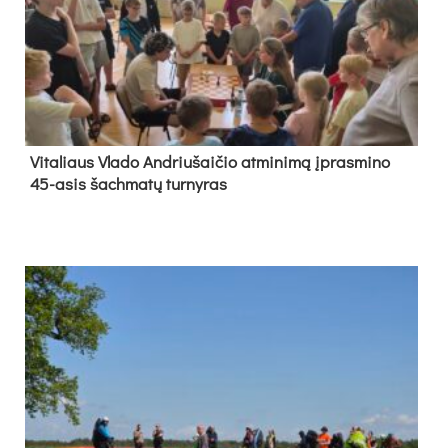
Vi­ta­liaus Vla­do And­riu­šai­čio at­mi­ni­mą įpras­mi­no
45-asis šach­ma­tų tur­ny­ras