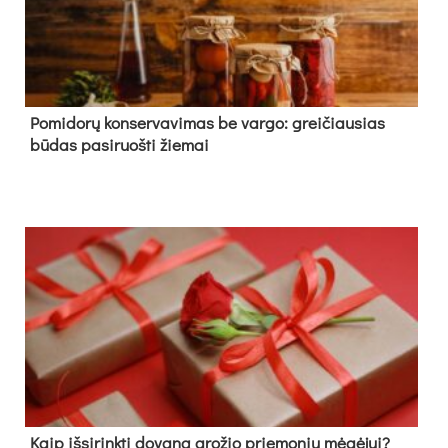
Pomidorų konservavimas be vargo: greičiausias
būdas pasiruošti žiemai
Kaip išsirinkti dovaną grožio priemonių mėgėjui?