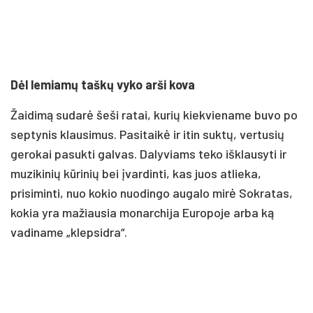
Dėl lemiamų taškų vyko arši kova
Žaidimą sudarė šeši ratai, kurių kiekviename buvo po
septynis klausimus. Pasitaikė ir itin suktų, vertusių
gerokai pasukti galvas. Dalyviams teko išklausyti ir
muzikinių kūrinių bei įvardinti, kas juos atlieka,
prisiminti, nuo kokio nuodingo augalo mirė Sokratas,
kokia yra mažiausia monarchija Europoje arba ką
vadiname „klepsidra“.