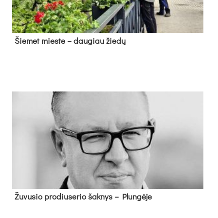
Šie­met mies­te – dau­giau žie­dų
Žu­vu­sio pro­diu­se­rio šak­nys – Plun­gė­je