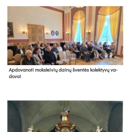
Ap­do­va­no­ti moks­lei­vių dai­nų šven­tės ko­lek­ty­vų va­
do­vai