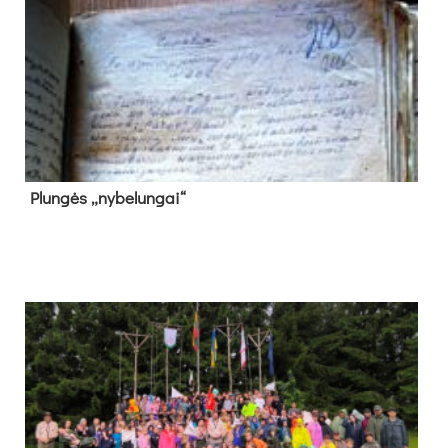
Plun­gės „ny­be­lun­gai“