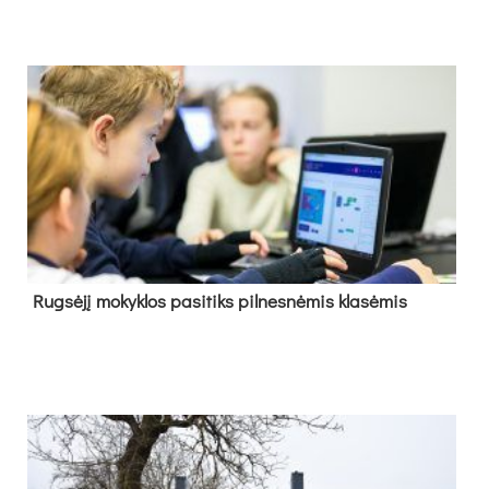
Rug­sė­jį mo­kyk­los pa­si­tiks pil­nes­nė­mis kla­sė­mis