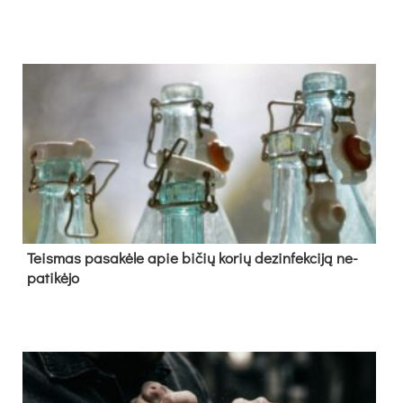
Teis­mas pa­sa­kė­le apie bi­čių ko­rių de­zin­fek­ci­ją ne­
pa­ti­kė­jo