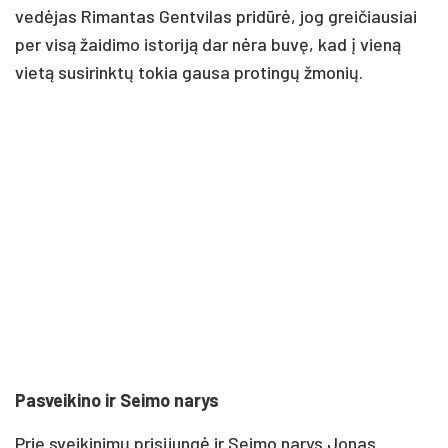
vedėjas Rimantas Gentvilas pridūrė, jog greičiausiai
per visą žaidimo istoriją dar nėra buvę, kad į vieną
vietą susirinktų tokia gausa protingų žmonių.
Pasveikino ir Seimo narys
Prie sveikinimų prisijungė ir Seimo narys Jonas