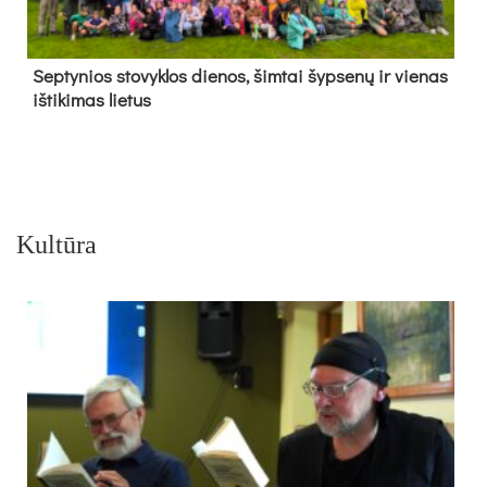
Sep­ty­nios sto­vyk­los die­nos, šim­tai šyp­se­nų ir vie­nas
iš­ti­ki­mas lie­tus
Kultūra