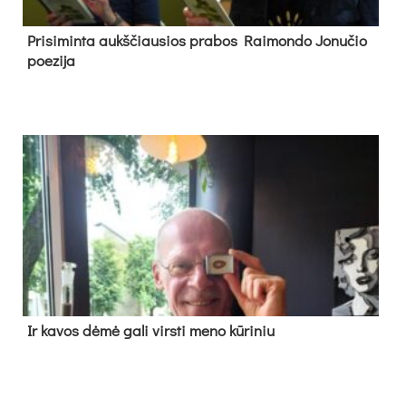
Pri­si­min­ta aukš­čiau­sios pra­bos Rai­mon­do Jo­nu­čio
poe­zi­ja
Ir ka­vos dė­mė ga­li virs­ti me­no kū­ri­niu