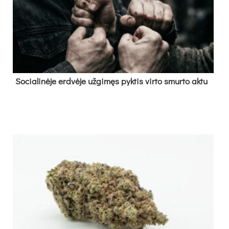
So­cia­li­nė­je erd­vė­je už­gi­męs pyk­tis vir­to smur­to ak­tu