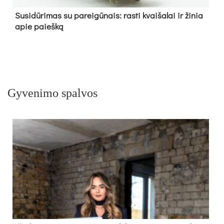
Su­si­dū­ri­mas su pa­rei­gū­nais: ras­ti kvai­ša­lai ir ži­nia
apie paieš­ką
Gyvenimo spalvos