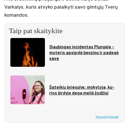
Varkalys, kuris atvyko palaikyti savo gimtųjų Tverų
komandos.
Taip pat skaitykite
Siau­bin­gas in­ci­den­tas Plun­gė­je –
mo­te­ris ap­si­py­lė ben­zi­nu ir pa­de­gė
sa­ve
Ša­tei­kių švie­su­lys: mo­ky­to­ja, ku­
rios šir­dy­je de­ga mei­lė žo­džiui
Powered by Setupad