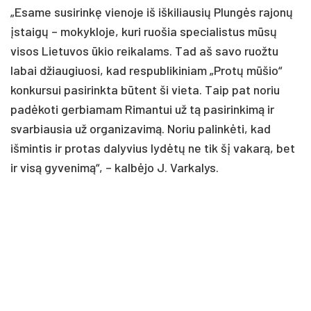
„Esame susirinkę vienoje iš iškiliausių Plungės rajonų
įstaigų – mokykloje, kuri ruošia specialistus mūsų
visos Lietuvos ūkio reikalams. Tad aš savo ruožtu
labai džiaugiuosi, kad respublikiniam „Protų mūšio“
konkursui pasirinkta būtent ši vieta. Taip pat noriu
padėkoti gerbiamam Rimantui už tą pasirinkimą ir
svarbiausia už organizavimą. Noriu palinkėti, kad
išmintis ir protas dalyvius lydėtų ne tik šį vakarą, bet
ir visą gyvenimą“, – kalbėjo J. Varkalys.