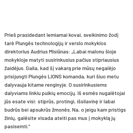
Prieš prasidedant lemiamai kovai, sveikinimo žodį
tarė Plungės technologijų ir verslo mokyklos
direktorius Audrius Misiūnas: „Labai malonu šioje
mokykloje matyti susirinkusius pačius stipriausius
žaidėjus. Gaila, kad šį vakarą prie mūsų negalėjo
prisijungti Plungės LIONS komanda, kuri šiuo metu
dalyvauja kitame renginyje. O susirinkusiems
dalyviams linkiu puikių emocijų. Iš esmės nugalėtojai
jūs esate visi: stiprūs, protingi, išsilavinę ir labai
budrūs bei apsukrūs žmonės. Na, o jeigu kam pristigs
žinių, galėsite visada ateiti pas mus į mokyklą jų
pasisemti.“