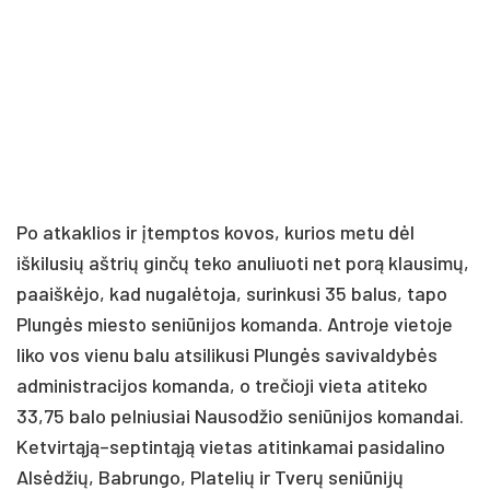
Po atkaklios ir įtemptos kovos, kurios metu dėl
iškilusių aštrių ginčų teko anuliuoti net porą klausimų,
paaiškėjo, kad nugalėtoja, surinkusi 35 balus, tapo
Plungės miesto seniūnijos komanda. Antroje vietoje
liko vos vienu balu atsilikusi Plungės savivaldybės
administracijos komanda, o trečioji vieta atiteko
33,75 balo pelniusiai Nausodžio seniūnijos komandai.
Ketvirtąją–septintąją vietas atitinkamai pasidalino
Alsėdžių, Babrungo, Platelių ir Tverų seniūnijų