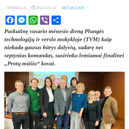
REDAKCIJA
2024-03-07
AKTUALIJOS
Facebook
Messenger
WhatsApp
Viber
Share
Paskutinę vasario mėnesio dieną Plungės
technologijų ir verslo mokykloje (TVM) kaip
niekada gausus būrys dalyvių, sudarę net
septynias komandas, susirinko lemiamai finalinei
„Protų mūšio“ kovai.