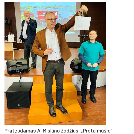
Pratęsdamas A. Misiūno žodžius, „Protų mūšio“