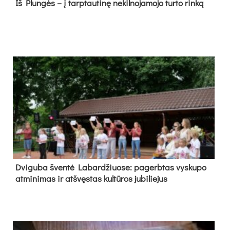
Iš Plungės – į tarptautinę nekilnojamojo turto rinką
Dvi­gu­ba šven­tė La­bar­džiuo­se: pa­gerb­tas vys­ku­po
at­mi­ni­mas ir at­švęs­tas kul­tū­ros ju­bi­lie­jus