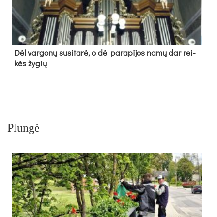
Dėl var­go­nų su­si­ta­rė, o dėl pa­ra­pi­jos na­mų dar rei­
kės žy­gių
Plungė