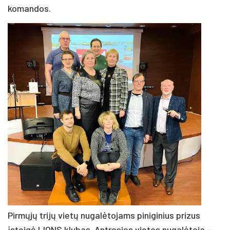
komandos.
Pirmųjų trijų vietų nugalėtojams piniginius prizus
įsteigė LIONS klubas. Antrosios vietos nugalėtoja –