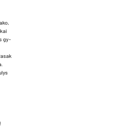
a­ko,
­kai
is gy­
Pa­sak
a.
­lys
ų