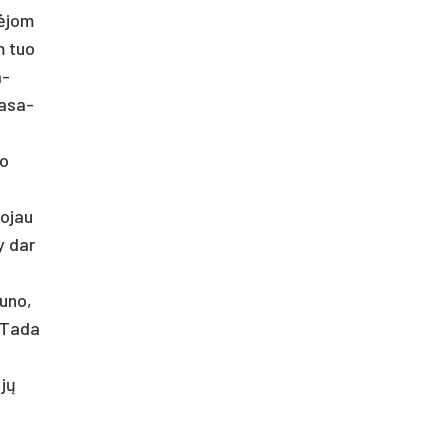
vė­jom
om tuo
a­
pa­sa­
jo
o­jau
y dar
u­no,
. Ta­da
 jų