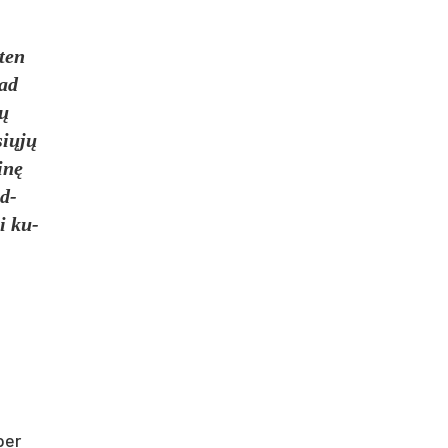
 ten
kad
jų
­siųjų
rinę
zd­
ai ku­
per