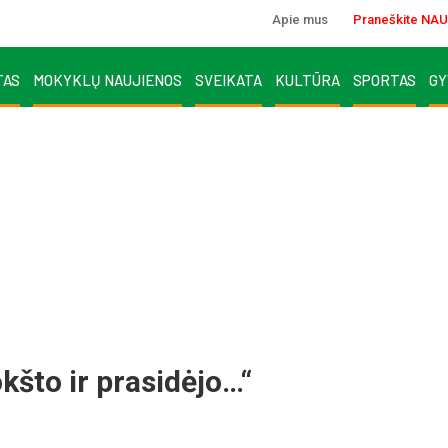
Apie mus
Praneškite NAU
TAS
MOKYKLŲ NAUJIENOS
SVEIKATA
KULTŪRA
SPORTAS
GY
kšto ir prasidėjo…“