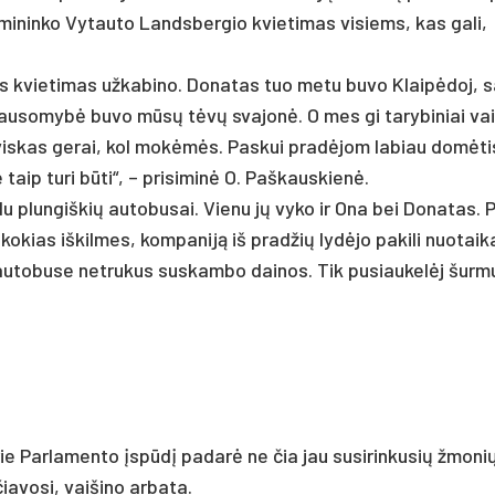
ir­mi­nin­ko Vy­tau­to Lands­ber­gio kvie­ti­mas vi­siems, kas ga­li,
kvie­ti­mas už­ka­bi­no. Do­na­tas tuo me­tu bu­vo Klaipė­doj, s
lau­so­mybė bu­vo mūsų tėvų sva­jonė. O mes gi ta­ry­bi­niai vai
 vis­kas ge­rai, kol mokėmės. Pas­kui pra­dėjom la­biau domė­t
taip tu­ri būti“, – pri­si­minė O. Paš­kaus­kienė.
 plun­giš­kių au­to­bu­sai. Vie­nu jų vy­ko ir Ona bei Do­na­tas. 
o­kias iš­kil­mes, kom­pa­niją iš pra­džių lydė­jo pa­ki­li nuo­tai­k
u­to­bu­se ne­tru­kus su­skam­bo dai­nos. Tik pu­siau­kelėj šur­mu
rie Par­la­men­to įspūdį pa­darė ne čia jau su­si­rin­ku­sių žmo­ni
a­vo­si, vai­ši­no ar­ba­ta.