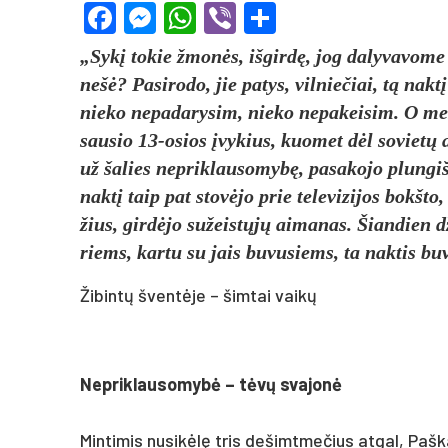
Facebook
Messenger
WhatsApp
Viber
Share
„Sykį to­kie žmonės, iš­girdę, jog da­ly­va­vo­me
ne­šė? Pa­si­ro­do, jie pa­tys, vil­nie­čiai, tą nak
nie­ko ne­pa­da­ry­sim, nie­ko ne­pa­kei­sim. O m
sau­sio 13-osios įvy­kius, kuo­met dėl so­vietų ag­r
už ša­lies ne­prik­lau­so­mybę, pa­sa­ko­jo plun­gi
naktį taip pat stovė­jo prie te­le­vi­zi­jos bokš
žius, girdė­jo su­žeistųjų ai­ma­nas. Šian­dien dž
riems, kar­tu su jais bu­vu­siems, ta nak­tis bu­
Žibintų šventėje – šimtai vaikų
Nep­rik­lau­so­mybė – tėvų sva­jonė
Min­ti­mis nu­si­kėlę tris de­šimt­me­čius at­gal, P