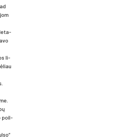
kad
o­jom
ie­ta­
ta­vo
s li­
Vėliau
s.
­me.
ybų
o poil­
ul­so“