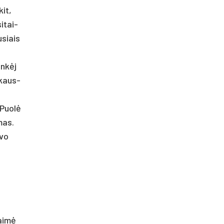
kit,
i­tai­
u­siais
inkė­j
š­kaus­
. Puolė
­mas.
uvo
baimė