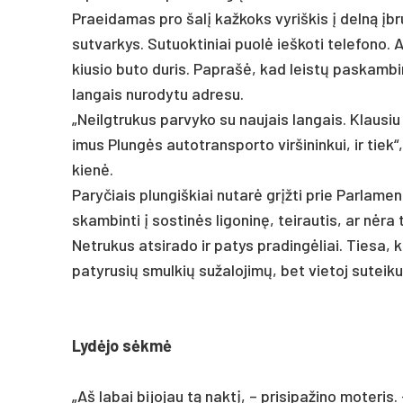
Praei­da­mas pro šalį kaž­koks vy­riš­kis į delną įbru­
su­tvar­kys. Su­tuok­ti­niai puolė ieš­ko­ti te­le­fo­no.
kiu­sio bu­to du­ris. Pap­rašė, kad leistų pa­skam­bin­
lan­gais nu­ro­dy­tu ad­re­su.
„Neilgt­ru­kus par­vy­ko su nau­jais lan­gais. Klau­siu v
i­mus Plungės au­tot­rans­por­to vir­ši­nin­kui, ir tie
kienė.
Pa­ry­čiais plun­giš­kiai nu­tarė grįžti prie Par­la­me
skam­bin­ti į sos­tinės li­go­ninę, tei­rau­tis, ar nėr
Net­ru­kus at­si­ra­do ir pa­tys pra­dingė­liai. Tie­sa, 
pa­tyrusių smul­kių su­ža­lo­jimų, bet vie­toj su­tei­kus
Lydė­jo sėkmė
„Aš la­bai bi­jo­jau tą naktį, – pri­si­pa­ži­no mo­te­r