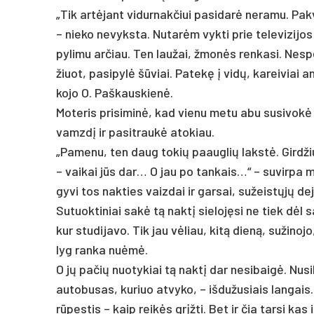
„Tik artė­jant vi­dur­nak­čiui pa­si­darė ne­ra­mu. Pak
– nie­ko ne­vyks­ta. Nu­tarėm vyk­ti prie te­le­vi­zi­
py­li­mu ar­čiau. Ten lau­žai, žmonės ren­ka­si. Nespė
žiuot, pa­si­pylė šūviai. Pa­tekę į vidų, ka­rei­viai 
ko­jo O. Paš­kaus­kienė.
Mo­te­ris pri­si­minė, kad vie­nu me­tu abu su­si­vokė 
vamzdį ir pa­si­traukė ato­kiau.
„Pa­me­nu, ten daug to­kių paaug­lių lakstė. Gird­žiu,
– vai­kai jūs dar… O jau po tan­kais…“ – su­vir­pa m
gy­vi tos nak­ties vaiz­dai ir gar­sai, su­žeistųjų de
Su­tuok­ti­niai sakė tą naktį sie­loję­si ne tiek dė
kur stu­di­ja­vo. Tik jau vėliau, kitą dieną, su­ži­no­j
lyg ran­ka nu­ėmė.
O jų pa­čių nuo­ty­kiai tą naktį dar ne­si­baigė. Nu­si­l
au­to­bu­sas, ku­riuo at­vy­ko, – iš­du­žu­siais lan­gai
rūpes­tis – kaip reikės grįžti. Bet ir čia tar­si kas 