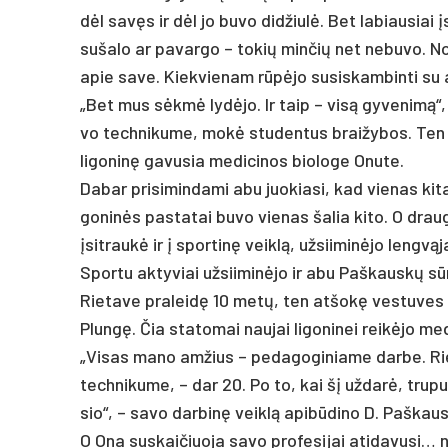
dėl savęs ir dėl jo bu­vo did­žiulė. Bet la­biau­siai
su­ša­lo ar pa­var­go – to­kių min­čių net ne­bu­vo. No
apie sa­ve. Kiek­vie­nam rūpėjo su­si­skam­bin­ti su ar­ti
„Bet mus sėkmė lydė­jo. Ir taip – visą gy­ve­nimą“,
vo tech­ni­ku­me, mokė stu­den­tus brai­žy­bos. Ten ir 
li­go­ninę ga­vu­sia me­di­ci­nos bio­lo­ge Onu­te.
Da­bar pri­si­min­da­mi abu juo­kia­si, kad vie­nas ki
go­ninės pa­sta­tai bu­vo vie­nas ša­lia ki­to. O dra
įsit­raukė ir į spor­tinę veiklą, už­sii­minė­jo lengvą­ja
Spor­tu ak­ty­viai už­sii­minė­jo ir abu Paš­kauskų s
Rie­ta­ve pra­leidę 10 metų, ten at­šokę ves­tu­ves ir 
Plungę. Čia sta­to­mai nau­jai li­go­ni­nei reikė­jo me
„Vi­sas ma­no am­žius – pe­da­go­gi­nia­me dar­be. R
tech­ni­ku­me, – dar 20. Po to, kai šį už­darė, tru­putį
sio“, – sa­vo dar­binę veiklą api­būdi­no D. Paš­kaus
O Ona su­skai­čiuo­ja sa­vo pro­fe­si­jai ati­da­vu­si… 