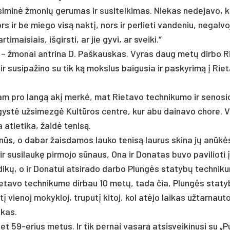
 įsi­minė žmo­nių ge­ru­mas ir susitelkimas. Nie­kas ne­de­ja­vo, 
rs ir be mie­go visą naktį, nors ir per­lie­ti van­de­niu, ne­gal­v
­mai­siais, iš­girs­ti, ar jie gy­vi, ar svei­ki.“
 – žmo­nai ant­ri­na D. Paš­kaus­kas. Vy­ras daug metų dir­bo R
su­si­pa­ži­no su tik ką moks­lus bai­gu­sia ir pa­sky­rimą į Rie­
­tam pro langą akį merkė, mat Rie­ta­vo tech­ni­ku­mo ir se­no­sio
u­gystė už­si­mezgė Kultū­ros cent­re, kur abu dai­na­vo cho­re. 
 at­le­ti­ka, žaidė te­nisą.
ūnūs, o da­bar žais­da­mos lau­ko te­nisą lau­rus ski­na jų anūkė
su­si­laukę pir­mo­jo sūnaus, Ona ir Do­na­tas bu­vo pa­vi­lio­ti į
­dikų, o ir Do­na­tui at­si­ra­do dar­bo Plungės sta­tybų tech­ni­ku
ie­ta­vo tech­ni­ku­me dir­bau 10 metų, ta­da čia, Plungės sta­t
 vie­noj mo­kyk­loj, tru­putį ki­toj, kol at­ėjo lai­kas už­tar­nau­t
­kas.
net 59-erius me­tus. Ir tik per­nai va­sarą at­si­svei­ki­nu­si su „P