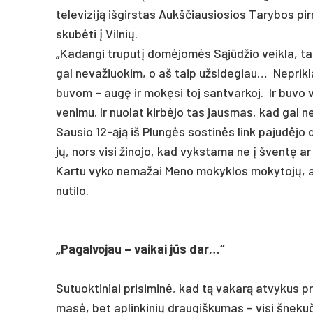
te­le­vi­ziją iš­girs­tas Aukš­čiau­sio­sios Ta­ry­bos p
skubė­ti į Vil­nių.
„Ka­dan­gi tru­putį domė­jomės Sąjūdžio veik­la, tas 
gal ne­va­žiuo­kim, o aš taip už­si­de­giau… Nep­rik­
bu­vom – augę ir mokę­si toj san­tvar­koj. Ir bu­vo
ve­ni­mu. Ir nuo­lat kirbė­jo tas jaus­mas, kad gal ne 
Sau­sio 12-ąją iš Plungės sos­tinės link pa­judė­jo du
jų, nors vi­si ži­no­jo, kad vyks­ta­ma ne į šventę ar k
Kar­tu vy­ko ne­ma­žai Me­no mo­kyk­los mo­ky­tojų, a
nu­ti­lo.
„Pa­gal­vo­jau – vai­kai jūs dar…“
Su­tuok­ti­niai pri­si­minė, kad tą va­karą at­vy­kus p
masė, bet ap­lin­ki­nių drau­giš­ku­mas – vi­si šne­ku­či