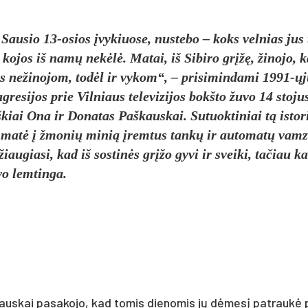
 Sau­sio 13-osios įvy­kiuo­se, nu­ste­bo – koks vel­nias jus
tį ko­jos iš namų ne­kėlė. Ma­tai, iš Si­bi­ro grįžę, ži­no­jo, 
es ne­ži­no­jom, todėl ir vy­kom“, – pri­si­min­da­mi 1991-ų
e­si­jos prie Vil­niaus te­le­vi­zi­jos bokš­to žu­vo 14 sto­ju
š­kiai Ona ir Do­na­tas Paš­kaus­kai. Su­tuok­ti­niai tą is­to­
­to, matė į žmo­nių mi­nią įrem­tus tankų ir au­to­matų vam
iau­gia­si, kad iš sos­tinės grįžo gy­vi ir svei­ki, ta­čiau k
vo lem­tin­ga.
aš­kaus­kai pa­sa­ko­jo, kad tomis dienomis jų dėmesį pa­traukė 