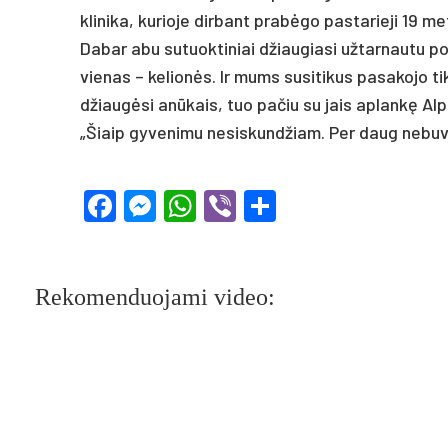
kli­ni­ka, ku­rio­je dir­bant pra­bėgo pa­sta­rie­ji 19 me
Da­bar abu su­tuok­ti­niai džiau­gia­si už­tar­nau­tu poi
vie­nas – ke­lionės. Ir mums su­si­ti­kus pa­sa­ko­jo t
džiaugė­si anū­kais, tuo pa­čiu su jais ap­lankę Al­pi
„Šiaip gy­ve­ni­mu ne­si­skund­žiam. Per daug ne­bu­v
Facebook
Messenger
WhatsApp
Viber
Share
Rekomenduojami video: