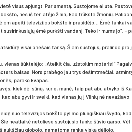
­vietė vi­sus ap­jung­ti Par­la­mentą. Sus­to­jo­me ei­lu­te. Pas­to
jos bokš­to, nes iš ten at­ėjo ži­nia, kad trūksta žmo­nių. Pa­li­p
­jom apei­ti te­le­vi­zi­jos bokš­to ir pra­si­dėjo… Ėmė tan­kai v
ant su­si­rin­ku­siųjų ėmė purkš­ti van­denį. Te­ko ir mums jo“, – 
at­si­dūrę vi­sai prie­šais tanką. Šiam su­sto­jus, pra­lin­do pro 
 vie­nas šūktelė­jo: „Atei­kit čia, užs­to­kim mo­te­ris!“ Pa­gal­v
o­ters bal­sas. Nors pra­bėgo jau trys de­šimt­me­čiai, at­min­t
­jonės, pa­ra­ko kva­pas.
l savęs, kiek dėl sūnų, ku­rie, manė, taip pat abu at­vy­ko iš Ka
o, kad abu gy­vi ir svei­ki, kad vie­nas jų į Vil­nių nė ne­va­žia­vo
eidę nuo te­le­vi­zi­jos bokš­to py­li­mo plun­giš­kiai iš­vy­do, kad
s. Šie neat­laikė ne­to­lie­se su­sto­ju­sio tan­ko šūvio gar­so. Vėl
iš aukš­čiau glo­bo­jo, ne­ma­to­ma ran­ka viską dėlio­jo.