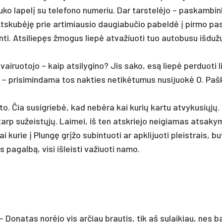
ko la­pelį su te­le­fo­no nu­me­riu. Dar tars­telė­jo – pa­skam­bin­
 Ats­kubėję prie ar­ti­miau­sio dau­gia­bu­čio pa­beldė į pir­mo pa­s
ti. At­si­liepęs žmo­gus liepė at­va­žiuo­ti tuo au­to­bu­su iš­du­ž
ai­ruo­to­jo – kaip at­si­ly­gi­no? Jis sa­ko, esą liepė per­duo­ti l
k“, – pri­si­min­da­ma tos nak­ties ne­tikė­tu­mus nu­si­juokė O. Pa
n­to. Čia su­si­griebė, kad ne­bėra kai ku­rių kar­tu at­vy­ku­siųjų
a tarp su­žeistųjų. Lai­mei, iš ten at­skrie­jo nei­gia­mas at­sa­ky
kai ku­rie į Plungę grįžo su­bin­tuo­ti ar ap­kli­juo­ti pleist­rais, b
 pa­galbą, vi­si iš­leis­ti va­žiuo­ti na­mo.
is. – Do­na­tas norė­jo vis ar­čiau brau­tis, tik aš su­lai­kiau, nes 