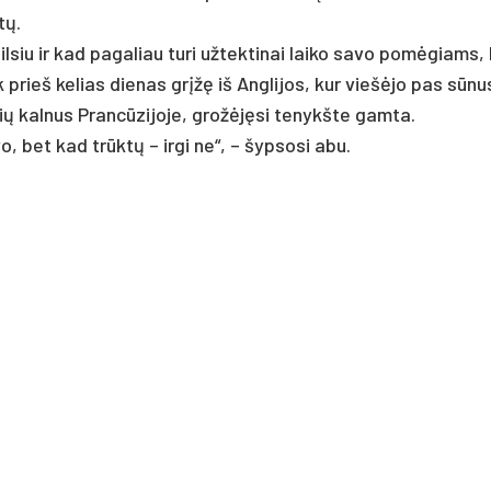
tų.
l­siu ir kad pa­ga­liau tu­ri už­tek­ti­nai lai­ko sa­vo po­mėgiams, 
ik prie­š ke­lias die­nas grįžę iš Ang­li­jos, kur viešė­jo pas sūnu
ų kal­nus Prancū­zi­jo­je, grožėję­si te­nykš­te gam­ta.
o, bet kad trūktų – ir­gi ne“, – šyp­so­si abu.