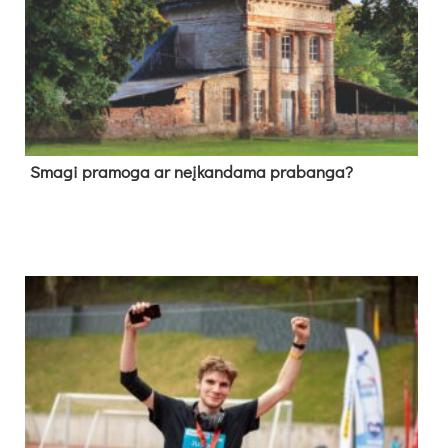
Sma­gi pra­mo­ga ar neį­kan­da­ma pra­ban­ga?