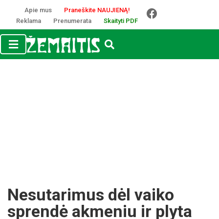
Apie mus
Praneškite NAUJIENĄ!
Reklama
Prenumerata
Skaityti PDF
Ne­su­ta­ri­mus dėl vai­ko
spren­dė ak­me­niu ir ply­ta