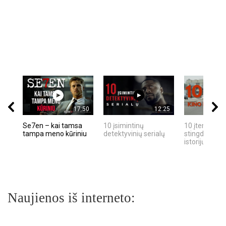
17:50
12:25
Se7en – kai tamsa
10 įsimintinų
10 įtemptų, k
tampa meno kūriniu
detektyvinių serialų
stingdančių k
istorijų
Naujienos iš interneto: