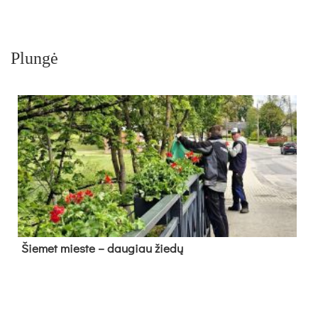
Plungė
Šie­met mies­te – dau­giau žie­dų