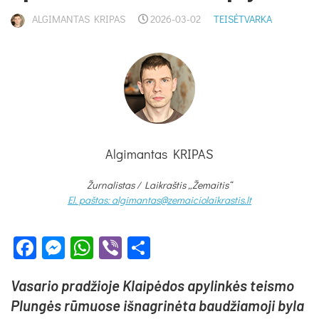
ALGIMANTAS KRIPAS
2026-03-02
TEISĖTVARKA
Algimantas KRIPAS
Žurnalistas / Laikraštis „Žemaitis“
El. paštas: algimantas@zemaiciolaikrastis.lt
Facebook
Messenger
WhatsApp
Viber
Share
Va­sa­rio pra­džio­je Klai­pė­dos apy­lin­kės teis­mo
Plun­gės rū­muo­se iš­nag­ri­nė­ta bau­džia­mo­ji by­la