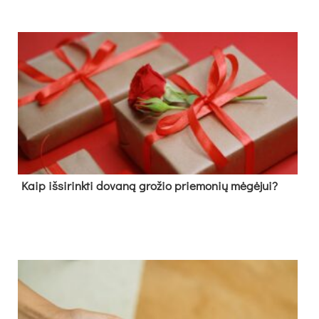
Kaip išsirinkti dovaną grožio priemonių mėgėjui?