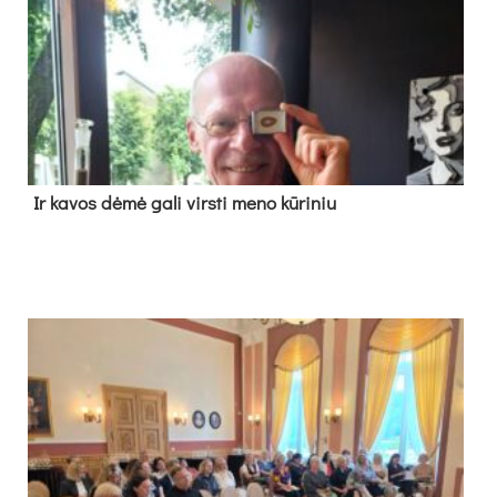
Ir ka­vos dė­mė ga­li virs­ti me­no kū­ri­niu