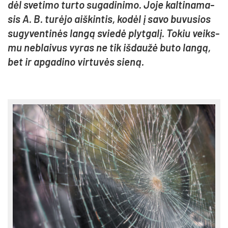
dėl sve­ti­mo tur­to su­ga­di­ni­mo. Jo­je kal­ti­na­ma­
sis A. B. tu­rė­jo aiš­kin­tis, ko­dėl į sa­vo bu­vu­sios
su­gy­ven­ti­nės lan­gą svie­dė plyt­ga­lį. To­kiu veiks­
mu ne­blai­vus vy­ras ne tik iš­dau­žė bu­to lan­gą,
bet ir ap­ga­di­no vir­tu­vės sie­ną.