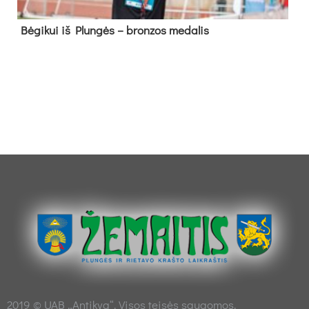
Bė­gi­kui iš Plun­gės – bron­zos me­da­lis
2019 © UAB „Antikva“. Visos teisės saugomos.