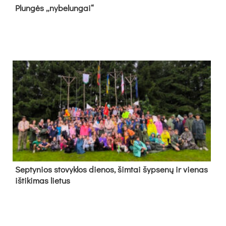
Plun­gės „ny­be­lun­gai“
Sep­ty­nios sto­vyk­los die­nos, šim­tai šyp­se­nų ir vie­nas
iš­ti­ki­mas lie­tus