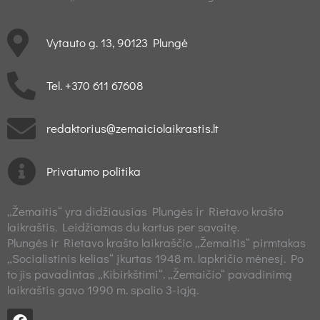
Vytauto g. 13, 90123 Plungė
Tel. +370 611 67608
redaktorius@zemaiciolaikrastis.lt
Privatumo politika
„Žemaitis“ yra didžiausias Plungės ir Rietavo krašto
laikraštis. Leidžiamas du kartus per savaitę.
Plungės ir Rietavo krašto laikraščio „Žemaitis“ pirmtakas
„Socialistinis kelias“ įkurtas 1948 m. lapkričio mėnesį. Po
to jis pavadintas „Kibirkštimi“. „Žemaičio“ pavadinimą
laikraštis gavo 1990 m. spalio 3-iąją.