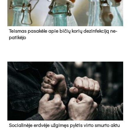
Teis­mas pa­sa­kė­le apie bi­čių ko­rių de­zin­fek­ci­ją ne­
pa­ti­kė­jo
So­cia­li­nė­je erd­vė­je už­gi­męs pyk­tis vir­to smur­to ak­tu