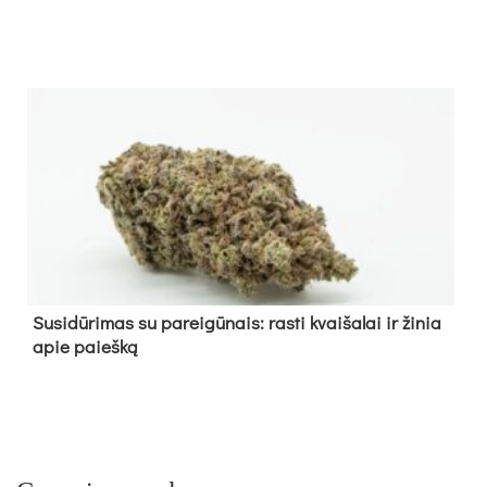
Su­si­dū­ri­mas su pa­rei­gū­nais: ras­ti kvai­ša­lai ir ži­nia
apie paieš­ką