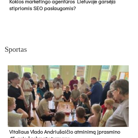
Kokios marketingo agentūros Lietuvoje garsėja
stipriomis SEO paslaugomis?
Sportas
Vi­ta­liaus Vla­do And­riu­šai­čio at­mi­ni­mą įpras­mi­no