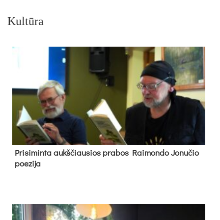
Kultūra
Pri­si­min­ta aukš­čiau­sios pra­bos Rai­mon­do Jo­nu­čio
poe­zi­ja