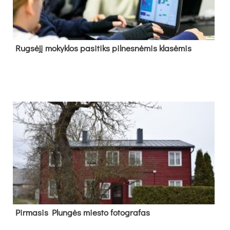
Rug­sė­jį mo­kyk­los pa­si­tiks pil­nes­nė­mis kla­sė­mis
Pir­ma­sis Plun­gės mies­to fo­tog­ra­fas