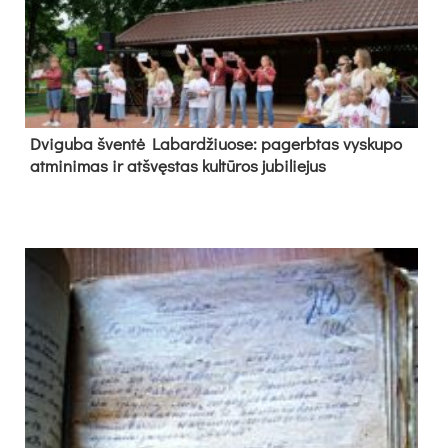
Dvi­gu­ba šven­tė La­bar­džiuo­se: pa­gerb­tas vys­ku­po
at­mi­ni­mas ir at­švęs­tas kul­tū­ros ju­bi­lie­jus