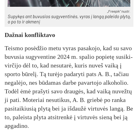
„Free­pik“ nuo­tr.
Su­py­kęs ant bu­vu­sios su­gy­ven­ti­nės, vy­ras į lan­gą pa­lei­do ply­tą,
o po to ir ak­me­nį
Daž­nai konf­lik­ta­vo
Teis­mo po­sė­džio me­tu vy­ras pa­sa­ko­jo, kad su sa­vo
bu­vu­sia su­gy­ven­ti­ne 2024 m. spa­lio po­pie­tę su­si­ki­
vir­či­jo dėl to, kad ne­su­ta­rė, ku­ris nu­veš vai­ką į
spor­to bū­re­lį. Tą tu­rė­jo pa­da­ry­ti pa­ts A. B., ta­čiau
ne­ga­lė­jo, nes bū­da­mas dar­be pa­var­to­jo al­ko­ho­lio.
To­dėl ėmė pra­šy­ti sa­vo drau­gės, kad vai­ką nu­vež­tų
ji pa­ti. Mo­te­riai ne­su­ti­kus, A. B. grie­bė po ran­ka
pa­si­tai­kiu­sią ply­tą bei ja iš­dau­žė vir­tu­vės lan­gą. Be
to, pa­leis­ta ply­ta at­si­tren­kė į vir­tu­vės sie­ną bei ją
ap­ga­di­no.