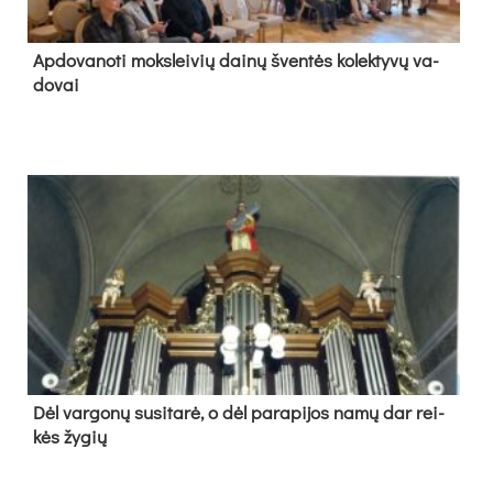
Ap­do­va­no­ti moks­lei­vių dai­nų šven­tės ko­lek­ty­vų va­
do­vai
Dėl var­go­nų su­si­ta­rė, o dėl pa­ra­pi­jos na­mų dar rei­
kės žy­gių