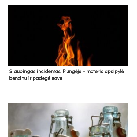
Siau­bin­gas in­ci­den­tas Plun­gė­je – mo­te­ris ap­si­py­lė
ben­zi­nu ir pa­de­gė sa­ve