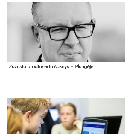
Žu­vu­sio pro­diu­se­rio šak­nys – Plun­gė­je