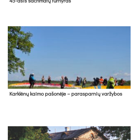
45-asis šach­ma­tų tur­ny­ras
Kark­lė­nų kai­mo pa­šo­nė­je – pa­ras­par­nių var­žy­bos