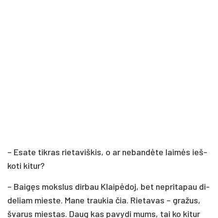
– Esa­te tik­ras rie­ta­viš­kis, o ar ne­ban­dė­te lai­mės ieš­
ko­ti ki­tur?
– Bai­gęs moks­lus dir­bau Klai­pė­doj, bet ne­pri­ta­pau di­
de­liam mies­te. Ma­ne trau­kia čia. Rie­ta­vas – gra­žus,
šva­rus mies­tas. Daug kas pa­vy­di mums, tai ko ki­tur