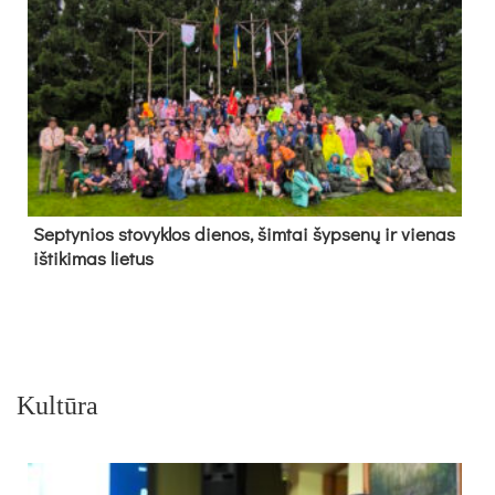
Sep­ty­nios sto­vyk­los die­nos, šim­tai šyp­se­nų ir vie­nas
iš­ti­ki­mas lie­tus
Kultūra