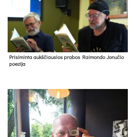
Pri­si­min­ta aukš­čiau­sios pra­bos Rai­mon­do Jo­nu­čio
poe­zi­ja