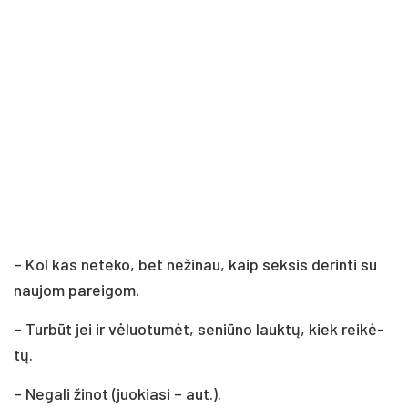
– Kol kas ne­te­ko, bet ne­ži­nau, kaip sek­sis de­rin­ti su
nau­jom pa­rei­gom.
– Tur­būt jei ir vė­luo­tu­mėt, se­niū­no lauk­tų, kiek rei­kė­
tų.
– Ne­ga­li ži­not (juo­kia­si – aut.).