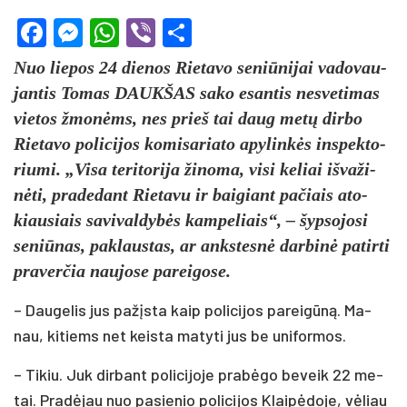
Facebook
Messenger
WhatsApp
Viber
Share
Nuo lie­pos 24 die­nos Rie­ta­vo se­niū­ni­jai va­do­vau­
jan­tis To­mas DAUK­ŠAS sa­ko esan­tis ne­sve­ti­mas
vie­tos žmo­nėms, nes prieš tai daug me­tų dir­bo
Rie­ta­vo po­li­ci­jos ko­mi­sa­ria­to apy­lin­kės ins­pek­to­
riu­mi. „Vi­sa te­ri­to­ri­ja ži­no­ma, vi­si ke­liai iš­va­ži­
nė­ti, pra­de­dant Rie­ta­vu ir bai­giant pa­čiais ato­
kiau­siais sa­vi­val­dy­bės kam­pe­liais“, – šyp­so­jo­si
se­niū­nas, pa­klaus­tas, ar anks­tes­nė dar­bi­nė pa­tir­ti
pra­ver­čia nau­jo­se pa­rei­go­se.
– Dau­ge­lis jus pa­žįs­ta kaip po­li­ci­jos pa­rei­gū­ną. Ma­
nau, ki­tiems net keis­ta ma­ty­ti jus be uni­for­mos.
– Ti­kiu. Juk dir­bant po­li­ci­jo­je pra­bė­go be­veik 22 me­
tai. Pra­dė­jau nuo pa­sie­nio po­li­ci­jos Klai­pė­do­je, vė­liau