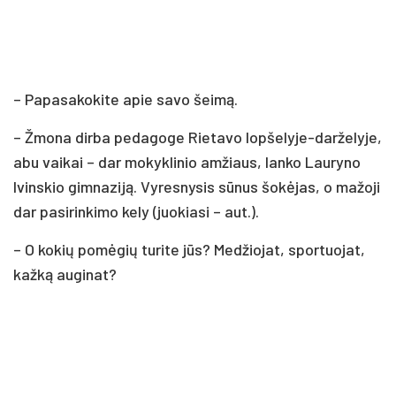
– Pa­pa­sa­ko­ki­te apie sa­vo šei­mą.
– Žmo­na dir­ba pe­da­go­ge Rie­ta­vo lop­še­ly­je-dar­že­ly­je,
abu vai­kai – dar mo­kyk­li­nio am­žiaus, lan­ko Lau­ry­no
Ivins­kio gim­na­zi­ją. Vy­res­ny­sis sū­nus šo­kė­jas, o ma­žo­ji
dar pa­si­rin­ki­mo ke­ly (juo­kia­si – aut.).
– O ko­kių po­mė­gių tu­ri­te jūs? Me­džio­jat, spor­tuo­jat,
kaž­ką au­gi­nat?