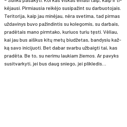
kė­jau­si. Pir­miau­sia rei­kė­jo su­si­pa­žint su dar­buo­to­jais.
Te­ri­to­ri­ja, kaip jau mi­nė­jau, nė­ra sve­ti­ma, tad pir­mas
už­da­vi­nys bu­vo pa­žin­din­tis su ko­le­go­mis, su dar­bais,
pra­dė­tais ma­no pirm­ta­ko, ku­riuos tu­riu tęs­ti. Vė­liau,
kai jau bus aiš­kus ki­tų me­tų biu­dže­tas, ban­dy­siu kaž­
ką sa­vo ini­ci­juo­ti. Bet da­bar svar­bu už­baig­ti tai, kas
pra­dė­ta. Be to, su ne­ri­mu lau­kiam žie­mos. Ar pa­vyks
su­si­tvar­ky­ti, jei bus daug snie­go, jei plik­le­dis…