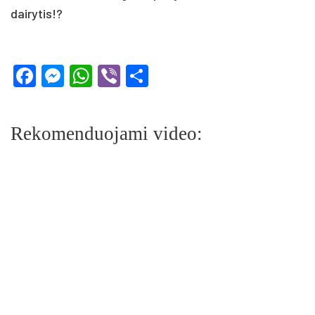
dai­ry­tis!?
Facebook
Messenger
WhatsApp
Viber
Share
Rekomenduojami video: