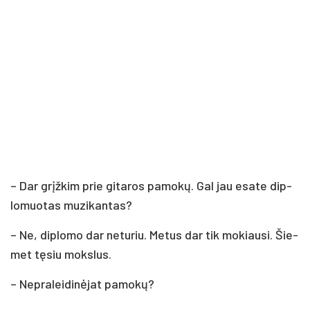
– Dar grįž­kim prie gi­ta­ros pa­mo­kų. Gal jau esa­te dip­
lo­muo­tas mu­zi­kan­tas?
– Ne, dip­lo­mo dar ne­tu­riu. Me­tus dar tik mo­kiau­si. Šie­
met tę­siu moks­lus.
– Nep­ra­lei­di­nė­jat pa­mo­kų?