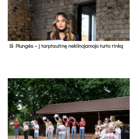
Iš Plungės – į tarptautinę nekilnojamojo turto rinką