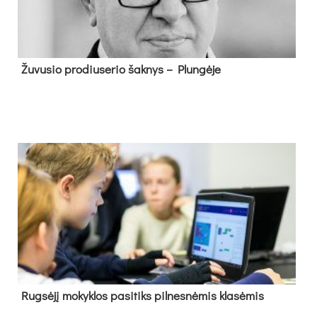
Žu­vu­sio pro­diu­se­rio šak­nys – Plun­gė­je
Rug­sė­jį mo­kyk­los pa­si­tiks pil­nes­nė­mis kla­sė­mis