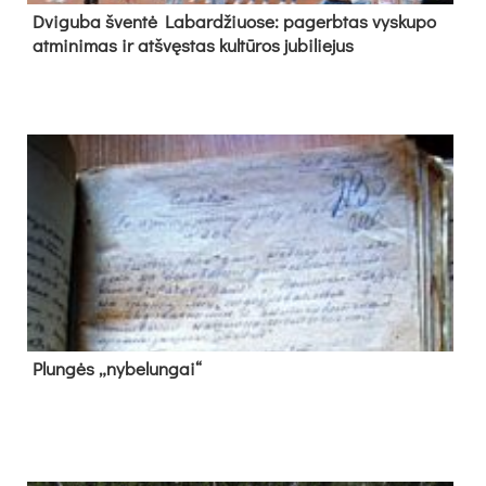
Dvi­gu­ba šven­tė La­bar­džiuo­se: pa­gerb­tas vys­ku­po
at­mi­ni­mas ir at­švęs­tas kul­tū­ros ju­bi­lie­jus
Plun­gės „ny­be­lun­gai“