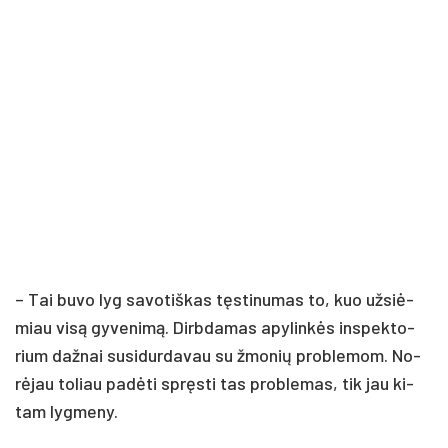
– Tai bu­vo lyg sa­vo­tiš­kas tęs­ti­nu­mas to, kuo už­siė­
miau vi­są gy­ve­ni­mą. Dirb­da­mas apy­lin­kės ins­pek­to­
rium daž­nai su­si­dur­da­vau su žmo­nių pro­ble­mom. No­
rė­jau to­liau pa­dė­ti spręs­ti tas pro­ble­mas, tik jau ki­
tam lyg­me­ny.