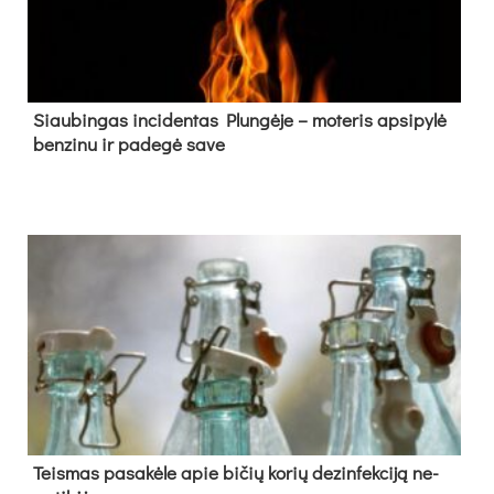
Siau­bin­gas in­ci­den­tas Plun­gė­je – mo­te­ris ap­si­py­lė
ben­zi­nu ir pa­de­gė sa­ve
Teis­mas pa­sa­kė­le apie bi­čių ko­rių de­zin­fek­ci­ją ne­