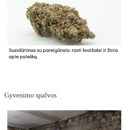
Su­si­dū­ri­mas su pa­rei­gū­nais: ras­ti kvai­ša­lai ir ži­nia
apie paieš­ką
Gyvenimo spalvos