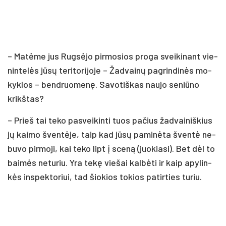
– Ma­tė­me jus Rug­sė­jo pir­mo­sios pro­ga svei­ki­nant vie­
nin­te­lės jū­sų te­ri­to­ri­jo­je – Žad­vai­nų pa­grin­di­nės mo­
kyk­los – bend­ruo­me­nę. Sa­vo­tiš­kas nau­jo se­niū­no
krikš­tas?
– Prieš tai te­ko pa­svei­kin­ti tuos pa­čius žad­vai­niš­kius
jų kai­mo šven­tė­je, taip kad jū­sų pa­mi­nė­ta šven­tė ne­
bu­vo pir­mo­ji, kai te­ko lipt į sce­ną (juo­kia­si). Bet dėl to
bai­mės ne­tu­riu. Yra te­kę vie­šai kal­bė­ti ir kaip apy­lin­
kės ins­pek­to­riui, tad šio­kios to­kios pa­tir­ties tu­riu.