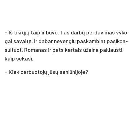
– Iš tik­rų­jų taip ir bu­vo. Tas dar­bų per­da­vi­mas vy­ko
gal sa­vai­tę. Ir da­bar ne­ven­giu pa­skam­bint pa­si­kon­
sul­tuot. Ro­ma­nas ir pa­ts kar­tais užei­na pa­klaus­ti,
kaip se­ka­si.
– Kiek dar­buo­to­jų jū­sų se­niū­ni­jo­je?