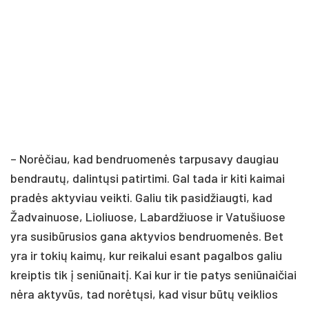
– No­rė­čiau, kad bend­ruo­me­nės tar­pu­sa­vy dau­giau
bend­rau­tų, da­lin­tų­si pa­tir­ti­mi. Gal ta­da ir ki­ti kai­mai
pra­dės ak­ty­viau veik­ti. Ga­liu tik pa­si­džiaug­ti, kad
Žad­vai­nuo­se, Lio­liuo­se, La­bar­džiuo­se ir Va­tu­šiuo­se
yra su­si­bū­ru­sios ga­na ak­ty­vios bend­ruo­me­nės. Bet
yra ir to­kių kai­mų, kur rei­ka­lui esant pa­gal­bos ga­liu
kreip­tis tik į se­niū­nai­tį. Kai kur ir tie pa­tys se­niū­nai­čiai
nė­ra ak­ty­vūs, tad no­rė­tų­si, kad vi­sur bū­tų veik­lios