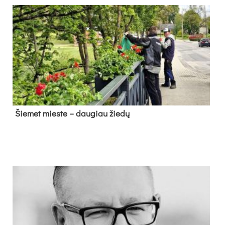
Šie­met mies­te – dau­giau žie­dų