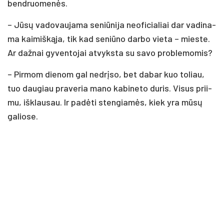
bend­ruo­me­nės.
– Jū­sų va­do­vau­ja­ma se­niū­ni­ja neo­fi­cia­liai dar va­di­na­
ma kai­miš­ką­ja, tik kad se­niū­no dar­bo vie­ta – mies­te.
Ar daž­nai gy­ven­to­jai at­vyks­ta su sa­vo pro­ble­mo­mis?
– Pir­mom die­nom gal ne­drį­so, bet da­bar kuo to­liau,
tuo dau­giau pra­ve­ria ma­no ka­bi­ne­to du­ris. Vi­sus prii­
mu, iš­klau­sau. Ir pa­dė­ti sten­gia­mės, kiek yra mū­sų
ga­lio­se.