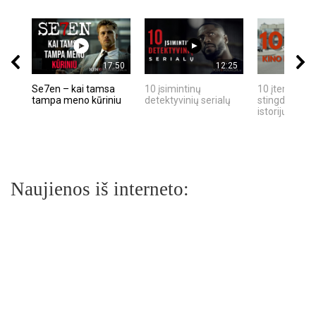
17:50
12:25
Se7en – kai tamsa
10 įsimintinų
10 įtemptų, k
tampa meno kūriniu
detektyvinių serialų
stingdančių k
istorijų
Naujienos iš interneto: