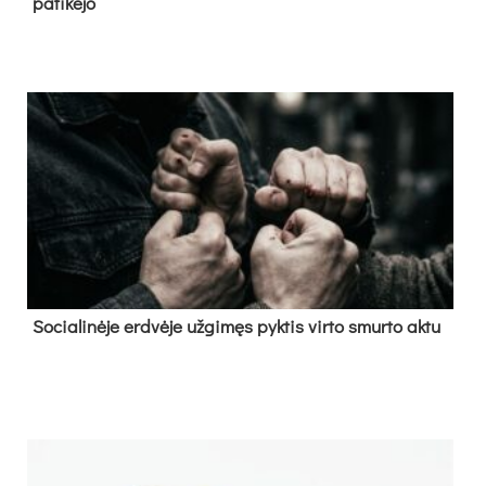
pa­ti­kė­jo
So­cia­li­nė­je erd­vė­je už­gi­męs pyk­tis vir­to smur­to ak­tu