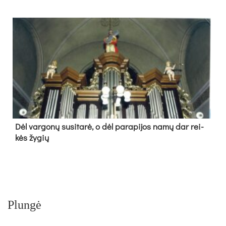
Dėl var­go­nų su­si­ta­rė, o dėl pa­ra­pi­jos na­mų dar rei­
kės žy­gių
Plungė