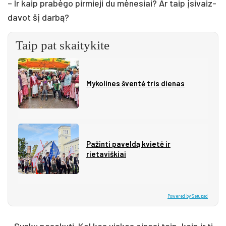
– Ir kaip pra­bė­go pir­mie­ji du mė­ne­siai? Ar taip įsi­vaiz­
da­vot šį dar­bą?
Taip pat skaitykite
Mykolines šventė tris dienas
Pažinti paveldą kvietė ir
rietaviškiai
Powered by Setupad
– Sun­ku pa­sa­ky­ti. Kol kas vis­kas ei­na­si taip, kaip ir ti­