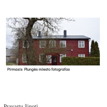
Pir­ma­sis Plun­gės mies­to fo­tog­ra­fas
Pravartu žinoti