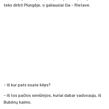
te­ko dirb­ti Plun­gė­je, o ga­liau­siai čia – Rie­ta­ve.
– Iš kur pa­ts esa­te ki­lęs?
– Iš tos pa­čios se­niū­ni­jos, ku­riai da­bar va­do­vau­ju, iš
Bu­bė­nų kai­mo.