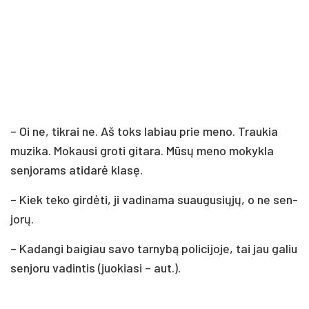
– Oi ne, tik­rai ne. Aš toks la­biau prie me­no. Trau­kia
mu­zi­ka. Mo­kau­si gro­ti gi­ta­ra. Mū­sų me­no mo­kyk­la
sen­jo­rams ati­da­rė kla­sę.
– Kiek te­ko gir­dė­ti, ji va­di­na­ma suau­gu­sių­jų, o ne sen­
jo­rų.
– Ka­dan­gi bai­giau sa­vo tar­ny­bą po­li­ci­jo­je, tai jau ga­liu
sen­jo­ru va­din­tis (juo­kia­si – aut.).