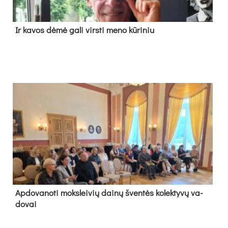
Ir ka­vos dė­mė ga­li virs­ti me­no kū­ri­niu
Ap­do­va­no­ti moks­lei­vių dai­nų šven­tės ko­lek­ty­vų va­
do­vai