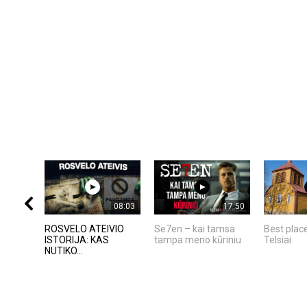
08:03
17:50
ROSVELO ATEIVIO
Se7en – kai tamsa
Best place
ISTORIJA: KAS
tampa meno kūriniu
Telsiai
NUTIKO...