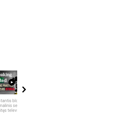
17:03
07:18
06:28
tantis blogis“ –
KAS SUKŪRĖ DIRBTINĮ
KAS IŠRADO
nalinis serialas
INTELEKTĄ? KILMĖS
ELEKTRĄ? 6
tęs televizijos...
ISTORIJA IR FAKTAI
MOKSLININKAI,...