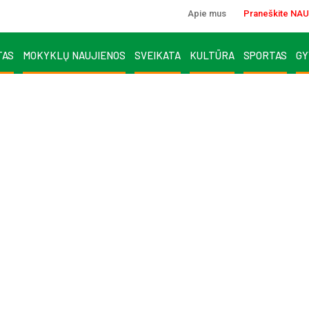
Apie mus
Praneškite NAU
TAS
MOKYKLŲ NAUJIENOS
SVEIKATA
KULTŪRA
SPORTAS
GY