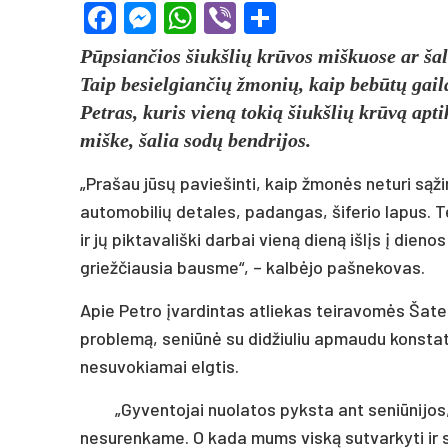
Facebook
Messenger
WhatsApp
Viber
Share
Pūpsiančios šiukšlių krūvos miškuose ar šali
Taip besielgiančių žmonių, kaip bebūtų gail
Petras, kuris vieną tokią šiukšlių krūvą ap
miške, šalia sodų bendrijos.
„Prašau jūsų paviešinti, kaip žmonės neturi sąži
automobilių detales, padangas, šiferio lapus. 
ir jų piktavališki darbai vieną dieną išlįs į dieno
griežčiausia bausme“, – kalbėjo pašnekovas.
Apie Petro įvardintas atliekas teiravomės Šate
problemą, seniūnė su didžiuliu apmaudu konsta
nesuvokiamai elgtis.
„Gyventojai nuolatos pyksta ant seniūnijo
nesurenkame. O kada mums viską sutvarkyti ir su