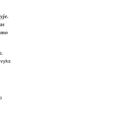
yje.
as
aimo
s,
avyks
p