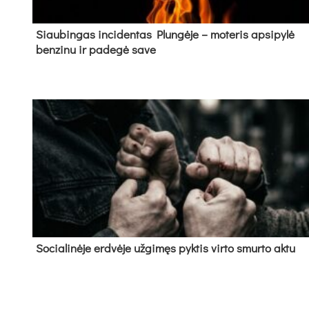
Siau­bin­gas in­ci­den­tas Plun­gė­je – mo­te­ris ap­si­py­lė
ben­zi­nu ir pa­de­gė sa­ve
So­cia­li­nė­je erd­vė­je už­gi­męs pyk­tis vir­to smur­to ak­tu