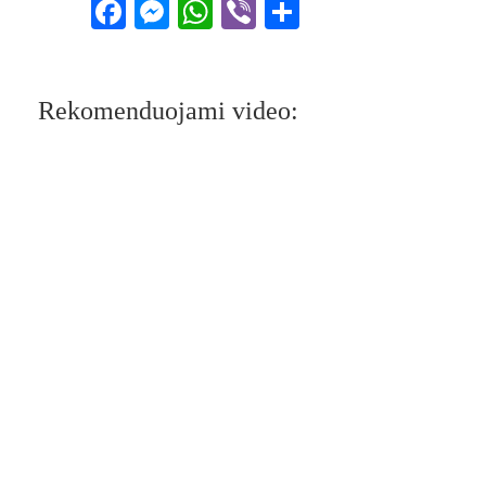
Facebook
Messenger
WhatsApp
Viber
Share
Rekomenduojami video: