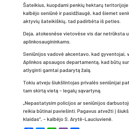
Šateikius, kuopdami penkių hektarų teritorijoje
kalbėjo seniūnė ir pasidžiaugė, kad šiemet seni
aktyvių šateikiškių, tad padirbėta iš peties.
Deja, atokesnėse vietovėse vis dar netrūksta užt
aplinkosaugininkams.
Seniūnijos vadovė akcentavo, kad gyventojai, vie
Aplinkos apsaugos departamentą, kad būtų surast
atlyginti gamtai padarytą žalą.
Tokiu atveju šiukšlintojas privalės seniūnijai pat
tam skirtą vietą – legalų sąvartyną.
„Nepastatysim policijos ar seniūnijos darbuotoj
reikia būtinai paviešinti. Pagavus atvežti į šiu
klaidas“, – kalbėjo S. Arytė-Lauciuvienė.