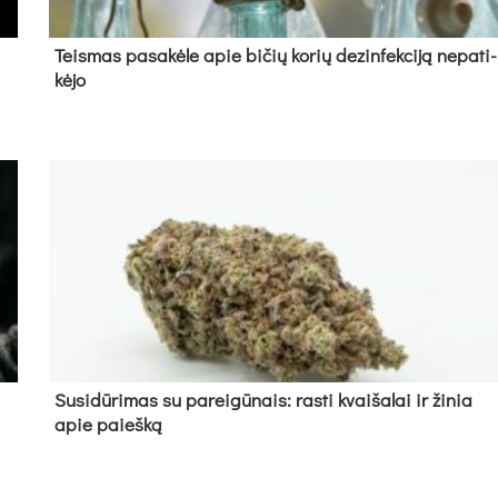
Teis­mas pa­sa­kė­le apie bi­čių ko­rių de­zin­fek­ci­ją ne­pa­ti­
kė­jo
Su­si­dū­ri­mas su pa­rei­gū­nais: ras­ti kvai­ša­lai ir ži­nia
apie paieš­ką