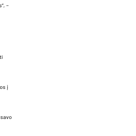
“, –
ti
os į
ų savo