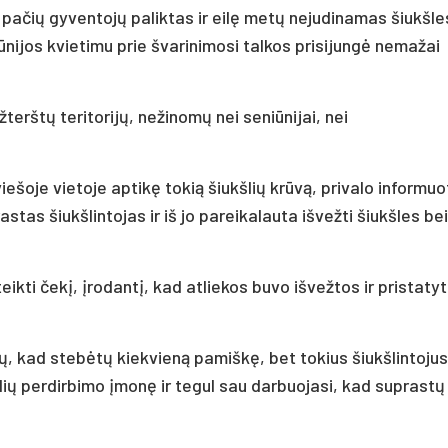
 pačių gyventojų paliktas ir eilę metų nejudinamas šiukšles
ūnijos kvietimu prie švarinimosi talkos prisijungė nemažai
erštų teritorijų, nežinomų nei seniūnijai, nei
šoje vietoje aptikę tokią šiukšlių krūvą, privalo informuo
as šiukšlintojas ir iš jo pareikalauta išvežti šiukšles bei
eikti čekį, įrodantį, kad atliekos buvo išvežtos ir pristatyt
ų, kad stebėtų kiekvieną pamiškę, bet tokius šiukšlintojus
kšlių perdirbimo įmonę ir tegul sau darbuojasi, kad suprast