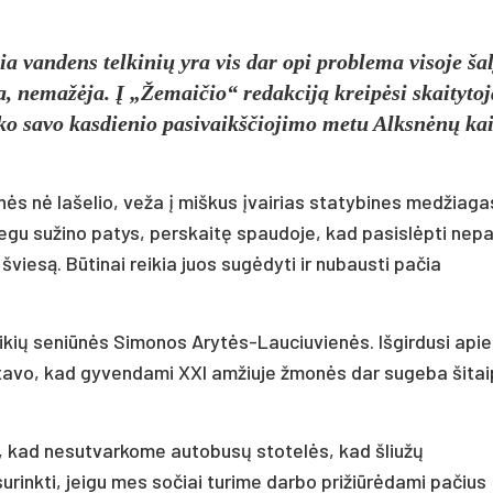
a vandens telkinių yra vis dar opi problema visoje šal
a, nemažėja. Į „Žemaičio“ redakciją kreipėsi skaitytoj
tiko savo kasdienio pasivaikščiojimo metu Alksnėnų k
nės nė lašelio, veža į miškus įvairias statybines medžiaga
Tegu sužino patys, perskaitę spaudoje, kad pasislėpti nep
s šviesą. Būtinai reikia juos sugėdyti ir nubausti pačia
ikių seniūnės Simonos Arytės-Lauciuvienės. Išgirdusi apie
tavo, kad gyvendami XXI amžiuje žmonės dar sugeba šitai
s, kad nesutvarkome autobusų stotelės, kad šliužų
rinkti, jeigu mes sočiai turime darbo prižiūrėdami pačius