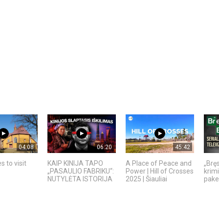
04:08
06:20
45:42
s to visit
KAIP KINIJA TAPO
A Place of Peace and
„Bręs
„PASAULIO FABRIKU“:
Power | Hill of Crosses
krimi
NUTYLĖTA ISTORIJA
2025 | Šiauliai
pakei