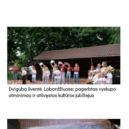
Dvi­gu­ba šven­tė La­bar­džiuo­se: pa­gerb­tas vys­ku­po
at­mi­ni­mas ir at­švęs­tas kul­tū­ros ju­bi­lie­jus