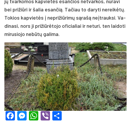
jų tvar­ko­mos kap­vie­tės esan­čios ne­tvar­kos, nu­ra­vi
bei pri­žiū­ri ir ša­lia esan­čią. Ta­čiau to da­ry­ti ne­rei­kė­tų.
To­kios kap­vie­tės į ne­pri­žiū­ri­mų są­ra­šą neįt­rauk­si. Va­
di­na­si, nors ji pri­žiū­rė­to­jo ofi­cia­liai ir ne­tu­ri, ten lai­do­ti
mi­ru­sio­jo ne­bū­tų ga­li­ma.
Facebook
Messenger
WhatsApp
Viber
Share