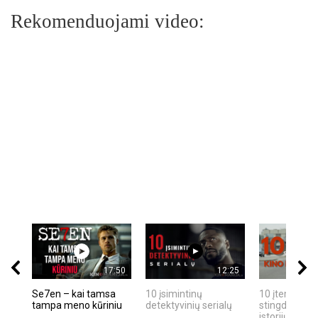
Rekomenduojami video:
17:50
12:25
Se7en – kai tamsa
10 įsimintinų
10 įtemptų, k
tampa meno kūriniu
detektyvinių serialų
stingdančių k
istorijų