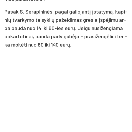
Pa­sak S. Se­ra­pi­ni­nės, pa­gal ga­lio­jan­tį įsta­ty­mą, ka­pi­
nių tvar­ky­mo tai­syk­lių pa­žei­di­mas gre­sia įspė­ji­mu ar­
ba bau­da nuo 14 iki 60-ies eu­rų. Jei­gu nu­si­žen­gia­ma
pa­kar­to­ti­nai, bau­da pa­dvi­gu­bė­ja – pra­si­žen­gė­liui ten­
ka mo­kė­ti nuo 60 iki 140 eu­rų.