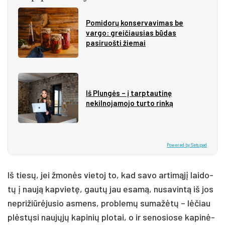
Pomidorų konservavimas be
vargo: greičiausias būdas
pasiruošti žiemai
Iš Plungės – į tarptautinę
nekilnojamojo turto rinką
Powered by Setupad
Iš tie­sų, jei žmo­nės vie­toj to, kad sa­vo ar­ti­mą­jį lai­do­
tų į nau­ją kap­vie­tę, gau­tų jau esa­mą, nu­sa­vin­tą iš jos
ne­pri­žiū­rė­ju­sio as­mens, pro­ble­mų su­ma­žė­tų – lė­čiau
plės­tų­si nau­jų­jų ka­pi­nių plo­tai, o ir se­no­sio­se ka­pi­nė­