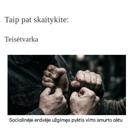
Taip pat skaitykite:
Teisėtvarka
So­cia­li­nė­je erd­vė­je už­gi­męs pyk­tis vir­to smur­to ak­tu