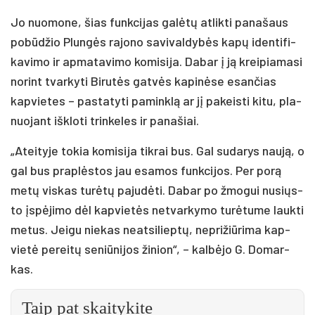
Jo nuo­mo­ne, šias funk­ci­jas ga­lė­tų at­lik­ti pa­na­šaus
po­bū­džio Plun­gės ra­jo­no sa­vi­val­dy­bės ka­pų iden­ti­fi­
ka­vi­mo ir ap­ma­ta­vi­mo ko­mi­si­ja. Da­bar į ją krei­pia­ma­si
no­rint tvar­ky­ti Bi­ru­tės gat­vės ka­pi­nė­se esan­čias
kap­vie­tes – pa­sta­ty­ti pa­mink­lą ar jį pa­keis­ti ki­tu, pla­
nuo­jant iš­klo­ti trin­ke­les ir pa­na­šiai.
„Atei­ty­je to­kia ko­mi­si­ja tik­rai bus. Gal su­da­rys nau­ją, o
gal bus pra­plės­tos jau esa­mos funk­ci­jos. Per po­rą
me­tų vis­kas tu­rė­tų pa­ju­dė­ti. Da­bar po žmo­gui nu­siųs­
to įspė­ji­mo dėl kap­vie­tės ne­tvar­ky­mo tu­rė­tu­me lauk­ti
me­tus. Jei­gu nie­kas neat­si­liep­tų, ne­pri­žiū­ri­ma kap­
vie­tė pe­rei­tų se­niū­ni­jos ži­nion“, – kal­bė­jo G. Do­mar­
kas.
Taip pat skaitykite