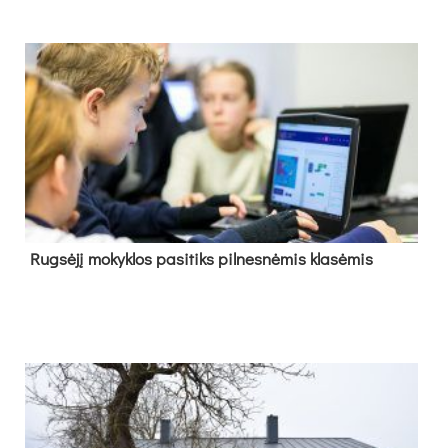
Rug­sė­jį mo­kyk­los pa­si­tiks pil­nes­nė­mis kla­sė­mis