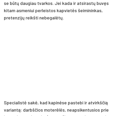
se bū­tų dau­giau tvar­kos. Jei ka­da ir at­si­ras­tų bu­vęs
ki­tam as­me­niui per­leis­tos kap­vie­tės šei­mi­nin­kas,
pre­ten­zi­jų reikš­ti ne­be­ga­lė­tų.
Spe­cia­lis­tė sa­kė, kad ka­pi­nė­se pa­ste­bi ir at­virkš­čią
va­rian­tą: darbš­čios mo­te­rė­lės, neap­si­ken­tu­sios prie