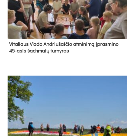
Vi­ta­liaus Vla­do And­riu­šai­čio at­mi­ni­mą įpras­mi­no
45-asis šach­ma­tų tur­ny­ras