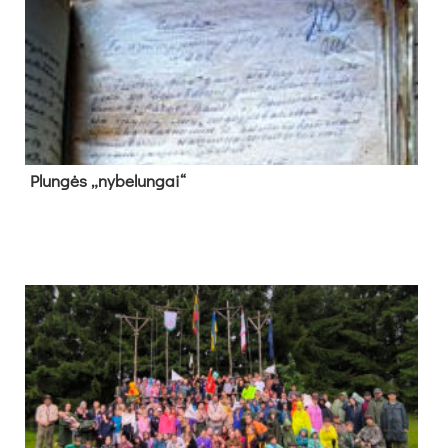
Plun­gės „ny­be­lun­gai“