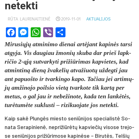
netekti
RŪTA LAURINAITIENĖ
2019-11-01
AKTUALIJOS
Facebook
Messenger
WhatsApp
Viber
Share
Mi­ru­sių­jų at­mi­ni­mo die­nai ar­tė­jant ka­pi­nės tar­si
at­gy­ja. Vis dau­giau žmo­nių sku­ba dar prieš lapk­
ri­čio 2-ąją su­tvar­ky­ti pri­žiū­ri­mas kap­vie­tes, kad
at­min­ti­ną die­ną žva­ke­lių at­va­žiuo­tų už­deg­ti jau
ant pa­puoš­to ir tvar­kin­go ka­po. Ta­čiau jei ar­ti­mų­
jų am­ži­no­jo poil­sio vie­tą tvar­ko­te tik kar­tą per
me­tus, o gal jau ir ne­be­ži­no­te, ka­da ten lan­kė­tės,
tu­rė­tu­mė­te su­klus­ti – ri­zi­kuo­ja­te jos ne­tek­ti.
Kaip sa­kė Plun­gės mies­to se­niū­ni­jos spe­cia­lis­tė So­
na­ta Se­ra­pi­nie­nė, ne­pri­žiū­rė­tų kap­vie­čių vi­so­se tre­jo­
se se­niū­ni­jos pri­žiū­ri­mo­se ka­pi­nė­se – Bi­ru­tės, Tel­šių