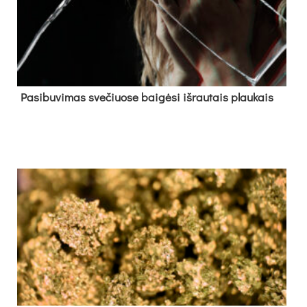
Pa­si­bu­vi­mas sve­čiuo­se bai­gė­si iš­rau­tais plau­kais