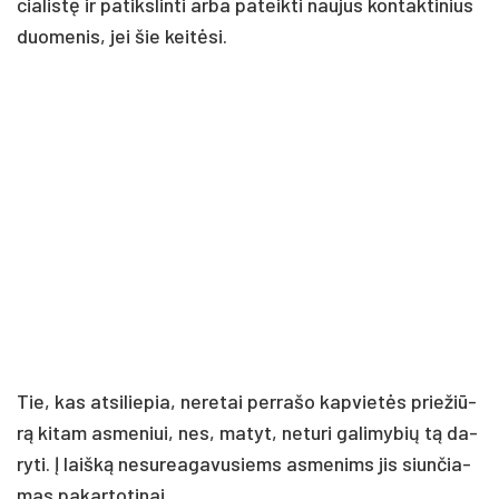
cia­lis­tę ir pa­tiks­lin­ti ar­ba pa­teik­ti nau­jus kon­tak­ti­nius
duo­me­nis, jei šie kei­tė­si.
Tie, kas at­si­lie­pia, ne­re­tai per­ra­šo kap­vie­tės prie­žiū­
rą ki­tam as­me­niui, nes, ma­tyt, ne­tu­ri ga­li­my­bių tą da­
ry­ti. Į laiš­ką ne­su­rea­ga­vu­siems as­me­nims jis siun­čia­
mas pa­kar­to­ti­nai.