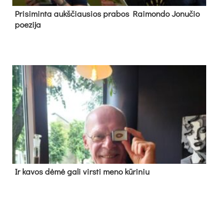
Pri­si­min­ta aukš­čiau­sios pra­bos Rai­mon­do Jo­nu­čio
poe­zi­ja
Ir ka­vos dė­mė ga­li virs­ti me­no kū­ri­niu