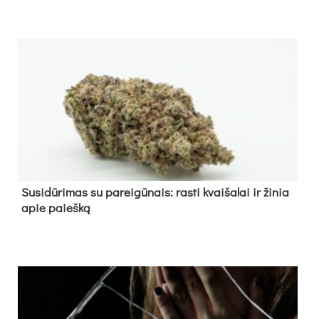
Su­si­dū­ri­mas su pa­rei­gū­nais: ras­ti kvai­ša­lai ir ži­nia
apie paieš­ką