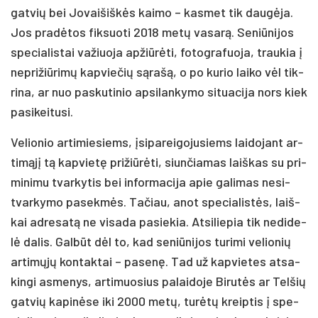
gat­vių bei Jo­vai­šiš­kės kai­mo – kas­met tik dau­gė­ja.
Jos pra­dė­tos fik­suo­ti 2018 me­tų va­sa­rą. Se­niū­ni­jos
spe­cia­lis­tai va­žiuo­ja ap­žiū­rė­ti, fo­tog­ra­fuo­ja, trau­kia į
ne­pri­žiū­ri­mų kap­vie­čių są­ra­šą, o po ku­rio lai­ko vėl tik­
ri­na, ar nuo pa­sku­ti­nio ap­si­lan­ky­mo si­tua­ci­ja nors kiek
pa­si­kei­tu­si.
Ve­lio­nio ar­ti­mie­siems, įsi­pa­rei­go­ju­siems lai­do­jant ar­
ti­mą­jį tą kap­vie­tę pri­žiū­rė­ti, siun­čia­mas laiš­kas su pri­
mi­ni­mu tvar­ky­tis bei in­for­ma­ci­ja apie ga­li­mas ne­si­
tvar­ky­mo pa­sek­mės. Ta­čiau, anot spe­cia­lis­tės, laiš­
kai ad­re­sa­tą ne vi­sa­da pa­sie­kia. At­si­lie­pia tik ne­di­de­
lė da­lis. Gal­būt dėl to, kad se­niū­ni­jos tu­ri­mi ve­lio­nių
ar­ti­mų­jų kon­tak­tai – pa­se­nę. Tad už kap­vie­tes at­sa­
kin­gi as­me­nys, ar­ti­muo­sius pa­lai­do­je Bi­ru­tės ar Tel­šių
gat­vių ka­pi­nė­se iki 2000 me­tų, tu­rė­tų kreip­tis į spe­