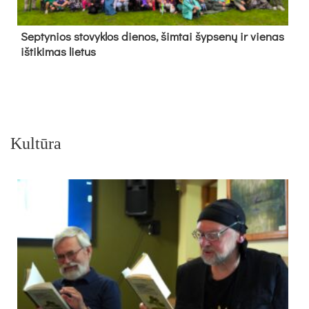
Sep­ty­nios sto­vyk­los die­nos, šim­tai šyp­se­nų ir vie­nas
iš­ti­ki­mas lie­tus
Kultūra