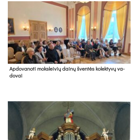
Ap­do­va­no­ti moks­lei­vių dai­nų šven­tės ko­lek­ty­vų va­
do­vai