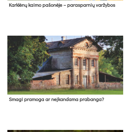
Kark­lė­nų kai­mo pa­šo­nė­je – pa­ras­par­nių var­žy­bos
Sma­gi pra­mo­ga ar neį­kan­da­ma pra­ban­ga?