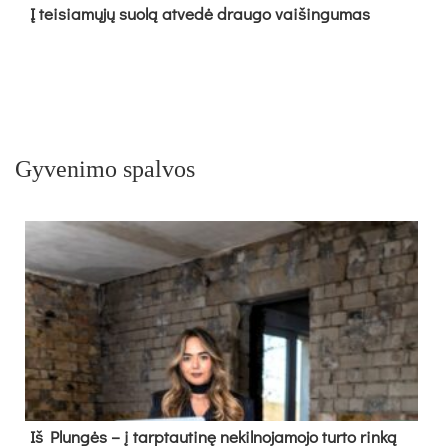
Į tei­sia­mų­jų suo­lą at­ve­dė drau­go vai­šin­gu­mas
Gyvenimo spalvos
Iš Plungės – į tarptautinę nekilnojamojo turto rinką