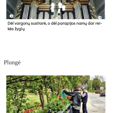
Dėl var­go­nų su­si­ta­rė, o dėl pa­ra­pi­jos na­mų dar rei­
kės žy­gių
Plungė