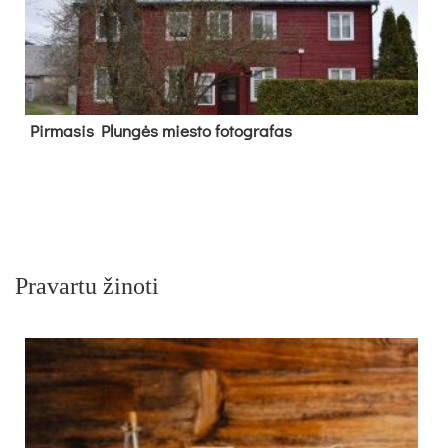
Pir­ma­sis Plun­gės mies­to fo­tog­ra­fas
Pravartu žinoti