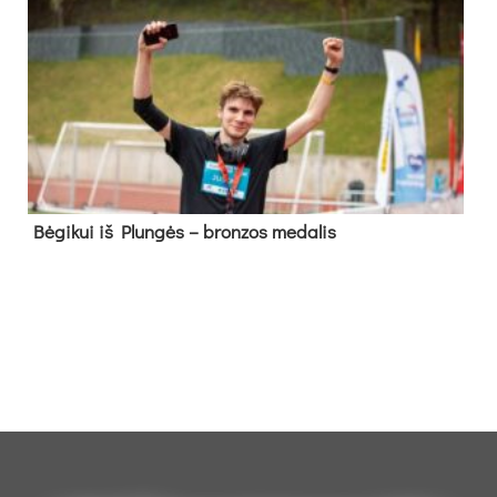
Bė­gi­kui iš Plun­gės – bron­zos me­da­lis