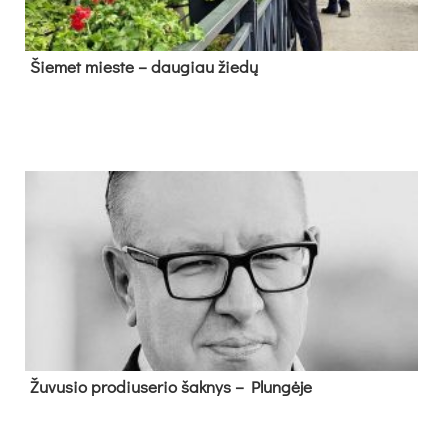
Šie­met mies­te – dau­giau žie­dų
Žu­vu­sio pro­diu­se­rio šak­nys – Plun­gė­je