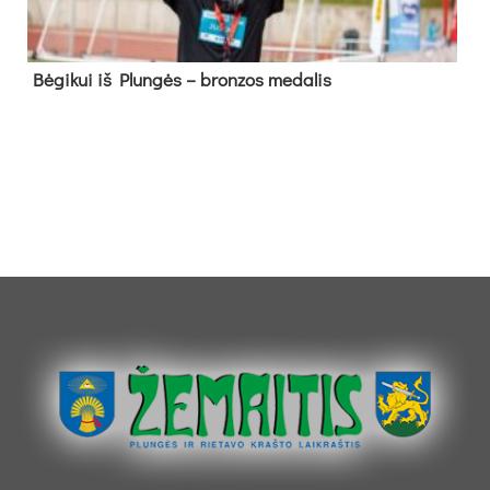
Bė­gi­kui iš Plun­gės – bron­zos me­da­lis