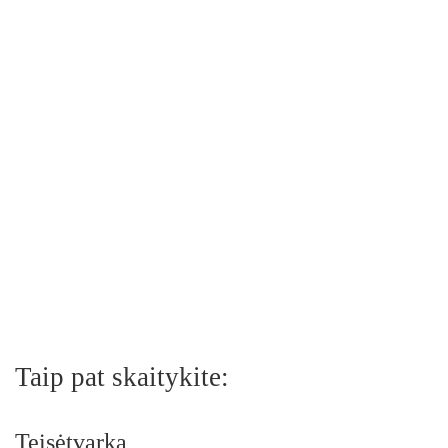
Taip pat skaitykite:
Teisėtvarka