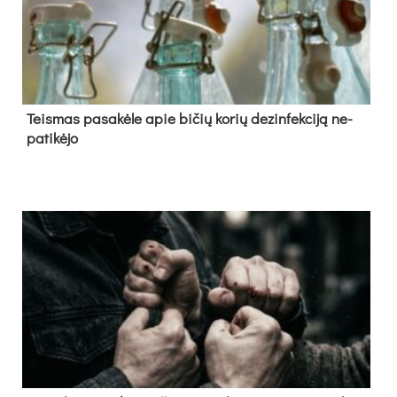
Teis­mas pa­sa­kė­le apie bi­čių ko­rių de­zin­fek­ci­ją ne­
pa­ti­kė­jo