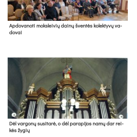
Ap­do­va­no­ti moks­lei­vių dai­nų šven­tės ko­lek­ty­vų va­
do­vai
Dėl var­go­nų su­si­ta­rė, o dėl pa­ra­pi­jos na­mų dar rei­
kės žy­gių