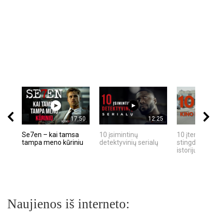
17:50
12:25
Se7en – kai tamsa
10 įsimintinų
10 įtemptų, k
tampa meno kūriniu
detektyvinių serialų
stingdančių k
istorijų
Naujienos iš interneto: