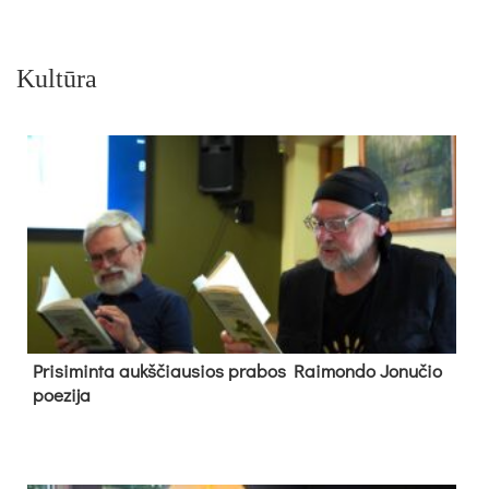
Kultūra
Pri­si­min­ta aukš­čiau­sios pra­bos Rai­mon­do Jo­nu­čio
poe­zi­ja