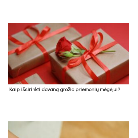
Kaip išsirinkti dovaną grožio priemonių mėgėjui?