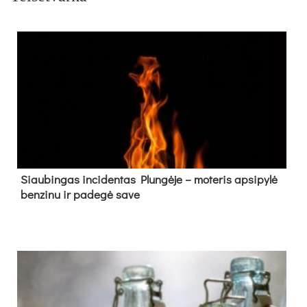
Siau­bin­gas in­ci­den­tas Plun­gė­je – mo­te­ris ap­si­py­lė
ben­zi­nu ir pa­de­gė sa­ve