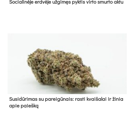
So­cia­li­nė­je erd­vė­je už­gi­męs pyk­tis vir­to smur­to ak­tu
Su­si­dū­ri­mas su pa­rei­gū­nais: ras­ti kvai­ša­lai ir ži­nia
apie paieš­ką