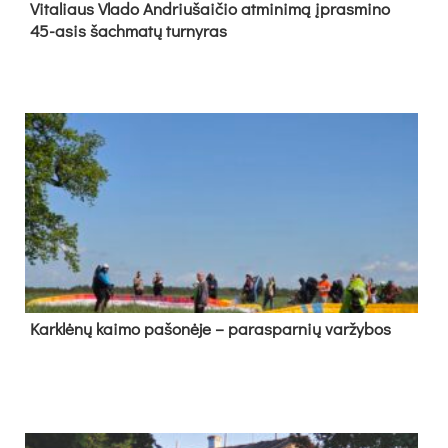
Vi­ta­liaus Vla­do And­riu­šai­čio at­mi­ni­mą įpras­mi­no
45-asis šach­ma­tų tur­ny­ras
Kark­lė­nų kai­mo pa­šo­nė­je – pa­ras­par­nių var­žy­bos