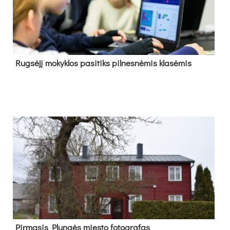
Rug­sė­jį mo­kyk­los pa­si­tiks pil­nes­nė­mis kla­sė­mis
Pir­ma­sis Plun­gės mies­to fo­tog­ra­fas