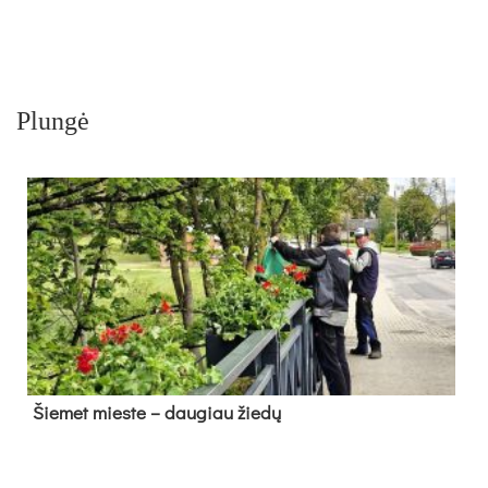
Plungė
Šie­met mies­te – dau­giau žie­dų