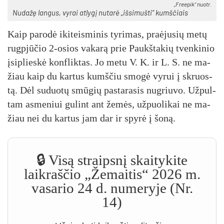
„Free­pik“ nuo­tr.
Nu­da­žę lan­gus, vy­rai at­ly­gį nu­ta­rė „iš­si­muš­ti“ kumš­čiais
Kaip pa­ro­dė iki­teis­mi­nis ty­ri­mas, praė­ju­sių me­tų
rugp­jū­čio 2-osios va­ka­rą prie Paukš­ta­kių tven­ki­nio
įsi­plies­kė konf­lik­tas. Jo me­tu V. K. ir L. S. ne ma­
žiau kaip du kar­tus kumš­čiu smo­gė vy­rui į skruos­
tą. Dėl su­duo­tų smū­gių pa­sta­ra­sis nu­griu­vo. Už­pul­
tam as­me­niui gu­lint ant že­mės, už­puo­li­kai ne ma­
žiau nei du kar­tus jam dar ir spy­rė į šo­ną.
🔒 Visą straipsnį skaitykite
laikraščio „Žemaitis“ 2026 m.
vasario 24 d. numeryje (Nr.
14)