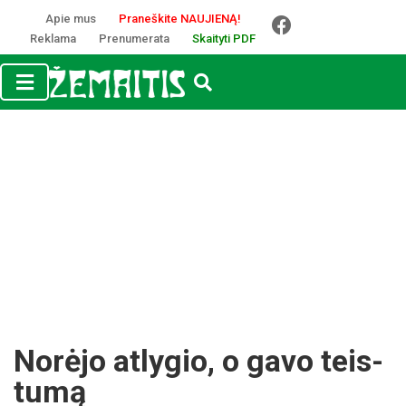
Apie mus
Praneškite NAUJIENĄ!
Reklama
Prenumerata
Skaityti PDF
No­rė­jo at­ly­gio, o ga­vo teis­
tu­mą