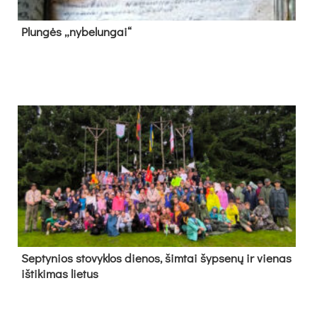
Plun­gės „ny­be­lun­gai“
Sep­ty­nios sto­vyk­los die­nos, šim­tai šyp­se­nų ir vie­nas
iš­ti­ki­mas lie­tus