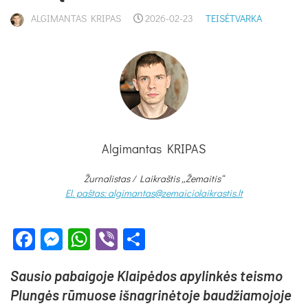
ALGIMANTAS KRIPAS
2026-02-23
TEISĖTVARKA
Algimantas KRIPAS
Žurnalistas / Laikraštis „Žemaitis“
El. paštas: algimantas@zemaiciolaikrastis.lt
Facebook
Messenger
WhatsApp
Viber
Share
Sau­sio pa­bai­go­je Klai­pė­dos apy­lin­kės teis­mo
Plun­gės rū­muo­se iš­nag­ri­nė­to­je bau­džia­mo­jo­je