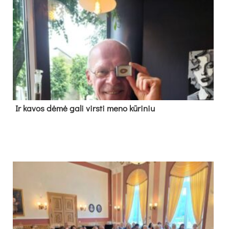
Ir ka­vos dė­mė ga­li virs­ti me­no kū­ri­niu