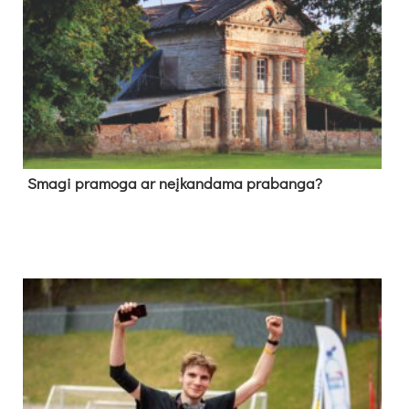
Sma­gi pra­mo­ga ar neį­kan­da­ma pra­ban­ga?