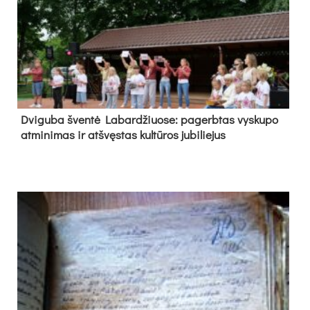
Dvi­gu­ba šven­tė La­bar­džiuo­se: pa­gerb­tas vys­ku­po
at­mi­ni­mas ir at­švęs­tas kul­tū­ros ju­bi­lie­jus