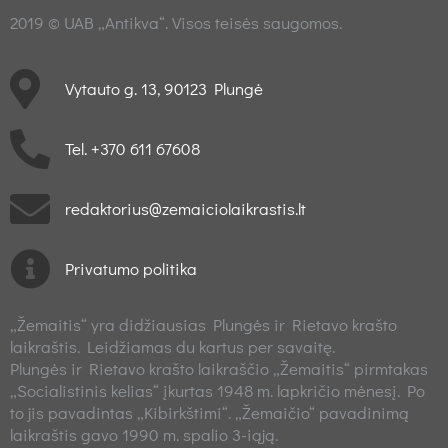
2019 © UAB „Antikva“. Visos teisės saugomos.
Vytauto g. 13, 90123 Plungė
Tel. +370 611 67608
redaktorius@zemaiciolaikrastis.lt
Privatumo politika
„Žemaitis“ yra didžiausias Plungės ir Rietavo krašto
laikraštis. Leidžiamas du kartus per savaitę.
Plungės ir Rietavo krašto laikraščio „Žemaitis“ pirmtakas
„Socialistinis kelias“ įkurtas 1948 m. lapkričio mėnesį. Po
to jis pavadintas „Kibirkštimi“. „Žemaičio“ pavadinimą
laikraštis gavo 1990 m. spalio 3-iąją.