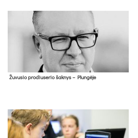
Žu­vu­sio pro­diu­se­rio šak­nys – Plun­gė­je