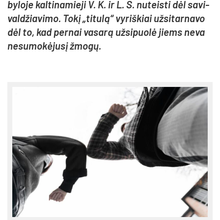
by­lo­je kal­ti­na­mie­ji V. K. ir L. S. nu­teis­ti dėl sa­vi­
val­džia­vi­mo. To­kį „ti­tu­lą“ vy­riš­kiai už­si­tar­na­vo
dėl to, kad per­nai va­sa­rą už­si­puo­lė jiems ne­va
ne­su­mo­kė­ju­sį žmo­gų.