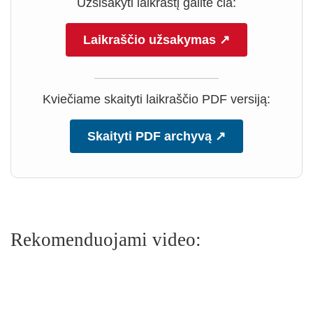
Užsisakyti laikraštį galite čia:
Laikraščio užsakymas ↗
Kviečiame skaityti laikraščio PDF versiją:
Skaityti PDF archyvą ↗
Rekomenduojami video: