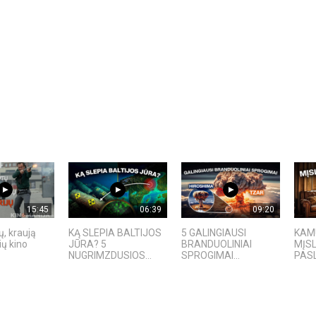
15:45
06:39
09:20
ų, kraują
KĄ SLEPIA BALTIJOS
5 GALINGIAUSI
KAMU
ių kino
JŪRA? 5
BRANDUOLINIAI
MĮS
NUGRIMZDUSIOS...
SPROGIMAI...
PAS