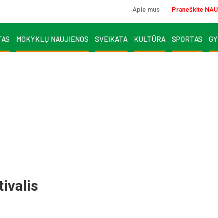
Apie mus
Praneškite NAU
TAS
MOKYKLŲ NAUJIENOS
SVEIKATA
KULTŪRA
SPORTAS
GY
ivalis