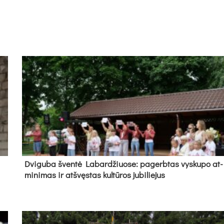
Dvi­gu­ba šven­tė La­bar­džiuo­se: pa­gerb­tas vys­ku­po at­
mi­ni­mas ir at­švęs­tas kul­tū­ros ju­bi­lie­jus