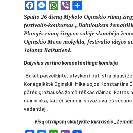
Facebook
Messenger
WhatsApp
Viber
Share
Spalio 26 dieną Mykolo Oginskio rūmų žirgyn
festivalis-konkursas „Dainioukem žemaitiška
Plungės rūmų žirgyno salėje skambėjo žema
Oginskio Meno mokykla, festivalio idėjos au
Jolanta Raišutienė.
Dalyvius vertino kompetentinga komisija
„Bukēt pasveikintē, atvykēn i pāti strainiausi 
Konėgaikštē Oginskē, Mikaluojos Konstantins Čiu
pātės gražiausės žemāitėškas dāinas, katras m
dainininkā, kātrėi šėndėin sovažiāva ėš vėsuos 
vedantieji.
Visą straipsnį skaitykite laikraščio „Žemait