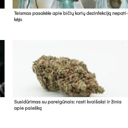
Teis­mas pa­sa­kė­le apie bi­čių ko­rių de­zin­fek­ci­ją ne­pa­ti­
kė­jo
Su­si­dū­ri­mas su pa­rei­gū­nais: ras­ti kvai­ša­lai ir ži­nia
apie paieš­ką