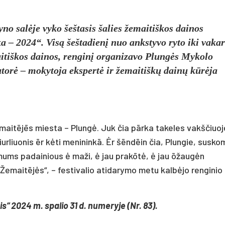
o salėje vyko šeštasis šalies žemaitiškos dainos
 – 2024“. Visą šeštadienį nuo ankstyvo ryto iki vaka
itiškos dainos, renginį organizavo Plungės Mykolo
torė – mokytoja ekspertė ir žemaitiškų dainų kūrėja
žemaitējēs miesta – Plungė. Juk čia pārka takeles vakščiuoj
rliuonis ēr kėti menininkā. Ėr šēndēin čia, Plungie, susko
ums padainious ė maži, ė jau prakōtė, ė jau ōžaugėn
Žemaitējės“, – festivalio atidarymo metu kalbėjo renginio
is“ 2024 m. spalio 31 d. numeryje (Nr. 83).