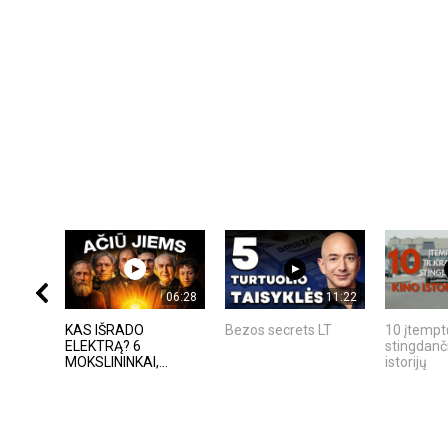
06:28
11:22
KAS IŠRADO
Bezos secrets LT
10 įtempt
ELEKTRĄ? 6
stingdanč
MOKSLININKAI,...
istorijų