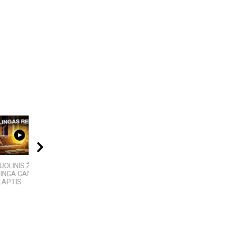
09:00
08:40
10:24
OLINIS ŽAIBAS:
VIENINTELIS LIETUVIŲ
6 DIDŽIAUSI TECH
LINGA GAMTOS
KILMĖS NASA
SKANDALAI: AFEROS,
LAPTIS
ASTRONAUTAS
MELAI IR...