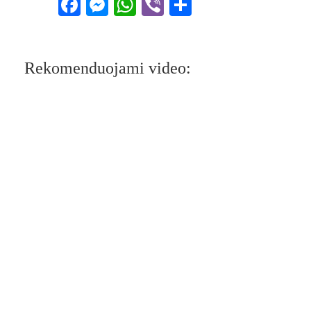
Facebook
Messenger
WhatsApp
Viber
Share
Rekomenduojami video: