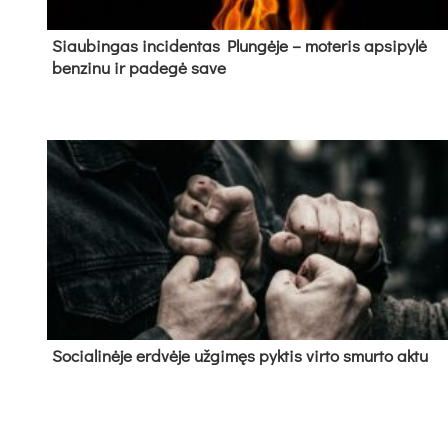
Siau­bin­gas in­ci­den­tas Plun­gė­je – mo­te­ris ap­si­py­lė
ben­zi­nu ir pa­de­gė sa­ve
So­cia­li­nė­je erd­vė­je už­gi­męs pyk­tis vir­to smur­to ak­tu