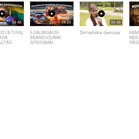
08:40
09:20
00:40
IS LIETUVIŲ
5 GALINGIAUSI
Žemaitiškai dainuoja
KAMU
NASA
BRANDUOLINIAI
MĮS
AUTAS
SPROGIMAI...
PAS