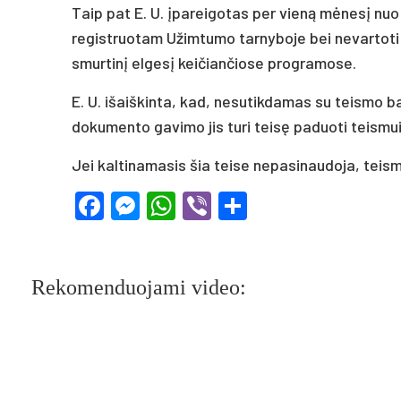
Taip pat E. U. įpareigotas per vieną mėnesį nu
registruotam Užimtumo tarnyboje bei nevartoti 
smurtinį elgesį keičiančiose programose.
E. U. išaiškinta, kad, nesutikdamas su teismo 
dokumento gavimo jis turi teisę paduoti teismu
Jei kaltinamasis šia teise nepasinaudoja, teis
Facebook
Messenger
WhatsApp
Viber
Share
Rekomenduojami video: