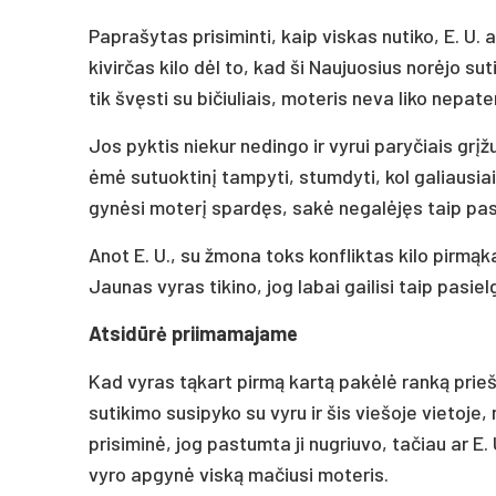
Paprašytas prisiminti, kaip viskas nutiko, E. U.
kivirčas kilo dėl to, kad ši Naujuosius norėjo sut
tik švęsti su bičiuliais, moteris neva liko nepate
Jos pyktis niekur nedingo ir vyrui paryčiais g
ėmė sutuoktinį tampyti, stumdyti, kol galiausia
gynėsi moterį spardęs, sakė negalėjęs taip pas
Anot E. U., su žmona toks konfliktas kilo pirmąka
Jaunas vyras tikino, jog labai gailisi taip pasiel
Atsidūrė priimamajame
Kad vyras tąkart pirmą kartą pakėlė ranką prieš 
sutikimo susipyko su vyru ir šis viešoje vietoje
prisiminė, jog pastumta ji nugriuvo, tačiau ar E.
vyro apgynė viską mačiusi moteris.