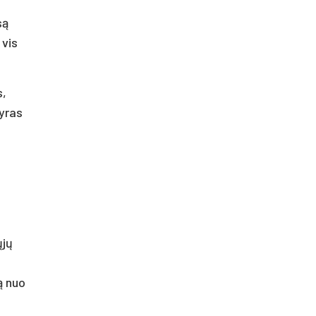
są
 vis
s,
vyras
.
ųjų
ą nuo