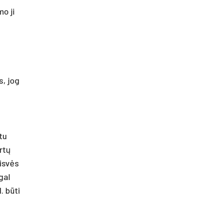
mo ji
s, jog
tu
rtų
aisvės
gal
. būti