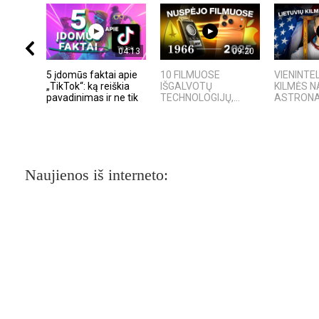
04:13
09:20
5 įdomūs faktai apie
10 FILMUOSE
VIENINTEL
„TikTok“: ką reiškia
IŠGALVOTŲ
KILMĖS 
pavadinimas ir ne tik
TECHNOLOGIJŲ,...
ASTRON
Naujienos iš interneto: