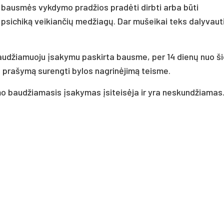
o bausmės vykdymo pradžios pradėti dirbti arba būti
psichiką veikiančių medžiagų. Dar mušeikai teks dalyvaut
baudžiamuoju įsakymu paskirta bausme, per 14 dienų nuo š
i prašymą surengti bylos nagrinėjimą teisme.
mo baudžiamasis įsakymas įsiteisėja ir yra neskundžiamas