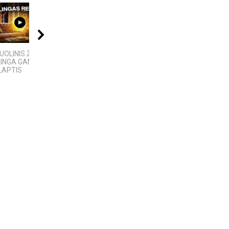
09:00
06:28
17:03
OLINIS ŽAIBAS:
KAS IŠRADO
„Bręstantis blogis“ –
LINGA GAMTOS
ELEKTRĄ? 6
kriminalinis serialas
LAPTIS
MOKSLININKAI,...
pakeitęs televizijos...