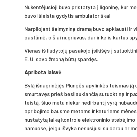
Nukentėjusioji buvo pristatyta į ligoninę, kur me
buvo išleista gydytis ambulatoriškai.
Narpliojant šeimyninę dramą buvo apklausti ir v
pastūmė, o šiai nugriuvus, dar ir kelis kartus spy
Vienas iš liudytojų pasakojo įsikišęs į sutuoktin
E. U. savo žmoną būtų spardęs.
Apribota laisvė
Bylą išnagrinėjęs Plungės apylinkės teismas ją 
smurtavęs prieš besilaukiančią sutuoktinę ir p
teistą, šiuo metu niekur nedirbantį vyrą nubaud
apribojimo bausme metams ir keturiems mėnesia
nustatytą laiką kontrole elektroninio stebėjimo p
namuose, jeigu išvyka nesusijusi su darbu ar m