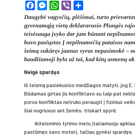
Facebook
Messenger
WhatsApp
Viber
Share
Daugybė vagysčių, plėšimai, turto prievarta
gyvenamąją vietą deklaravusio Plungės rajon
teisėsauga įvyko dar jam būnant nepilnameči
buvo pasiųstas Į nepilnamečių pataisos namu
šeimą sukūręs jaunas vyras nepasimokė – ne
baudžiamoji byla už tai, kad kitų asmenų ak
Neigė spardęs
Iš teismą pasiekusios medžiagos matyti, jog E. 
Būdamas girtas jis konfliktavo su taip pat nebl
poros konfliktas netruko peraugti į fizinius v
šiai nugriuvus ant žemės, triskart spyrė.
Ikiteisminio tyrimo metu įtariamuoju apklau
pastūmęs savo moterį, tačiau gynėsi spardęs.