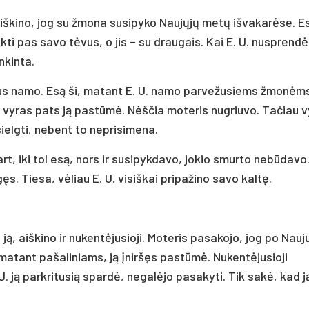
 aiškino, jog su žmona susipyko Naujųjų metų išvakarėse. E
ikti pas savo tėvus, o jis – su draugais. Kai E. U. nusprendė
nkinta.
rįžus namo. Esą ši, matant E. U. namo parvežusiems žmonėm
i vyras pats ją pastūmė. Nėščia moteris nugriuvo. Tačiau 
ielgti, nebent to neprisimena.
rt, iki tol esą, nors ir susipykdavo, jokio smurto nebūdavo
gęs. Tiesa, vėliau E. U. visiškai pripažino savo kaltę.
ją, aiškino ir nukentėjusioji. Moteris pasakojo, jog po Nauj
, matant pašaliniams, ją įniršęs pastūmė. Nukentėjusioji
 U. ją parkritusią spardė, negalėjo pasakyti. Tik sakė, kad j