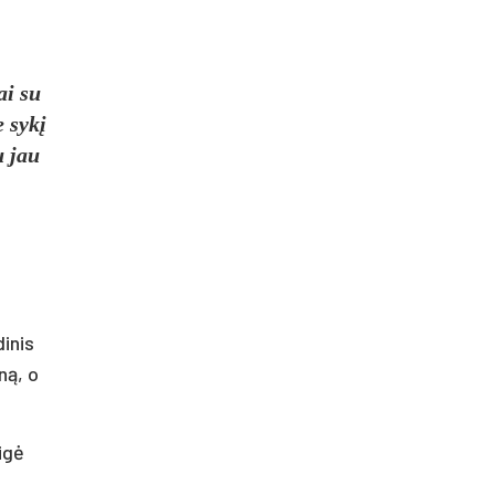
ai su
 sykį
u jau
dinis
ną, o
igė