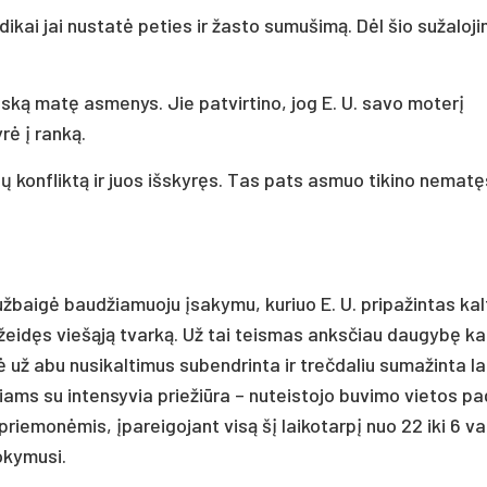
dikai jai nustatė peties ir žasto sumušimą. Dėl šio sužaloji
iską matę asmenys. Jie patvirtino, jog E. U. savo moterį
rė į ranką.
ių konfliktą ir juos išskyręs. Tas pats asmuo tikino nematę
užbaigė baudžiamuoju įsakymu, kuriuo E. U. pripažintas kal
ažeidęs viešąją tvarką. Už tai teismas anksčiau daugybę ka
ė už abu nusikaltimus subendrinta ir trečdaliu sumažinta l
ms su intensyvia priežiūra – nuteistojo buvimo vietos pa
riemonėmis, įpareigojant visą šį laikotarpį nuo 22 iki 6 val
okymusi.