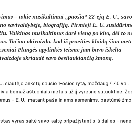
vimas – tokie nusikaltimai „puošia“ 22-ejų E. U., savo
o savivaldybėje, biografiją. Pirmieji E. U. susidūrim
u. Vaikinas nusikaltimus darė vieną po kito, dėl to ne
s. Tačiau akivaizdu, kad iš praeities klaidų šiuo met
seniai Plungės apylinkės teisme jam buvo iškelta
ivaizdoje skriaudė savo besilaukiančią žmoną.
U. siautėjo ankstų sausio 1-osios rytą, maždaug 4.40 val.
aivia bemaž aštuoniais metais už jį vyresne sutuoktine. Žo
eiksmus – E. U., matant pašaliniams asmenims, pastūmė žmo
stas vyras sakė savo kaltę pripažįstantis iš dalies – nene