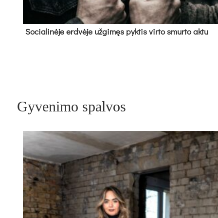
So­cia­li­nė­je erd­vė­je už­gi­męs pyk­tis vir­to smur­to ak­tu
Gyvenimo spalvos