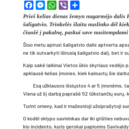
Facebook
Messenger
WhatsApp
Viber
Share
Prieš ke­lias die­nas že­myn nu­gar­mė­jo da­lis Pl
ša­li­gat­vio. Trin­ke­lės šlai­tu nu­slin­ko dėl ki
čiuo­žė į pa­kal­nę, pa­skui sa­ve nu­si­temp­da­mi i
Šiuo me­tu api­ru­si ša­li­gat­vio da­lis ap­tver­ta ap­s
ne tik su­tvar­ky­ti iši­ru­sią ša­li­gat­vio da­lį, bet ir su­
Kaip sa­kė lai­ki­nai Vie­tos ūkio sky­riaus ve­dė­jo pa­
ap­klau­sė ke­lias įmo­nes, kiek kai­nuo­tų šie dar­ba
Esą už­klau­sos iš­siųs­tos 4 ar 5 įmo­nėms, ta­čia
Vie­na už šį dar­bą pa­pra­šė 52 tūks­tan­čių eu­rų, k
Tu­rint ome­ny, kad ir ma­žes­nio­ji už­si­pra­šy­to­ji s
O ko­dėl skly­po sa­vi­nin­kas dar iki griū­ties ne­bu­vo
kio in­ci­den­to, ku­ris ge­ro­kai pa­plo­nins Sa­vi­val­d