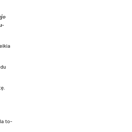
­jo
u­
ei­kia
ū­du
tę.
­da to­