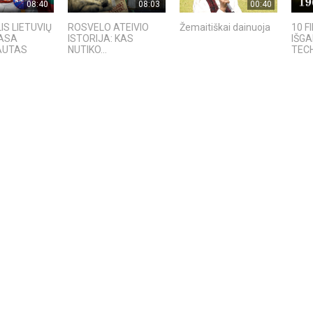
08:40
08:03
00:40
IS LIETUVIŲ
ROSVELO ATEIVIO
Žemaitiškai dainuoja
10 F
NASA
ISTORIJA: KAS
IŠG
AUTAS
NUTIKO...
TECH