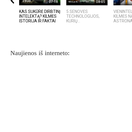
07:18
08:05
KAS SUKŪRĖ DIRBTINĮ
5 SENOVĖS
VIENINTEL
INTELEKTĄ? KILMĖS
TECHNOLOGIJOS,
KILMĖS 
ISTORIJA IR FAKTAI
KURIŲ...
ASTRON
Naujienos iš interneto: