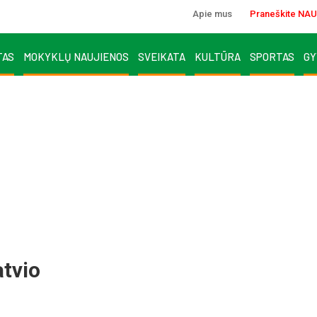
Apie mus
Praneškite NAU
TAS
MOKYKLŲ NAUJIENOS
SVEIKATA
KULTŪRA
SPORTAS
GY
atvio