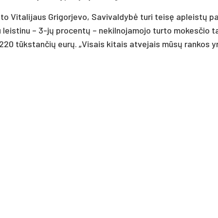
 Vi­ta­li­jaus Gri­gor­je­vo, Sa­vi­val­dy­bė tu­ri tei­sę ap­leis­tų pa
u leis­ti­nu – 3-jų pro­cen­tų – ne­kil­no­ja­mo­jo tur­to mo­kes­čio ta­
 220 tūks­tan­čių eu­rų. „Vi­sais ki­tais at­ve­jais mū­sų ran­kos 