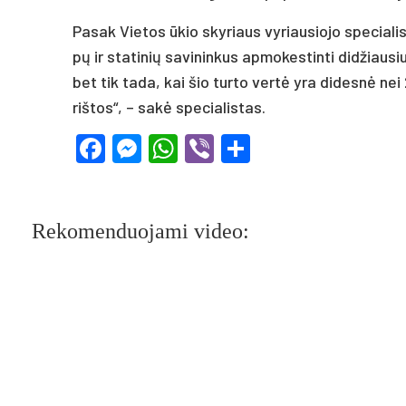
Pa­sak Vie­tos ūkio sky­riaus vy­riau­sio­jo spe­cia­lis­to
pų ir sta­ti­nių sa­vi­nin­kus ap­mo­kes­tin­ti di­džiau­si
bet tik ta­da, kai šio tur­to ver­tė yra di­des­nė nei
riš­tos“, – sa­kė spe­cia­lis­tas.
Facebook
Messenger
WhatsApp
Viber
Share
Rekomenduojami video: