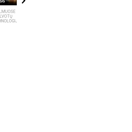
09:20
18:13
11:00
ILMUOSE
Ex Machina: kontrolės
5 MOKSLINIAI
ALVOTŲ
ir pasirinkimo
EKSPERIMENTAI,
NOLOGIJŲ,...
anatomija
KURIE SUKRĖTĖ...