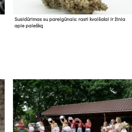
Su­si­dū­ri­mas su pa­rei­gū­nais: ras­ti kvai­ša­lai ir ži­nia
apie paieš­ką