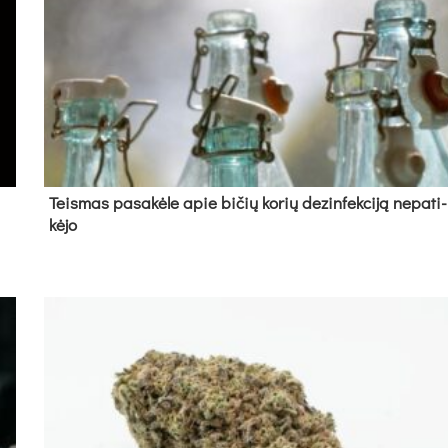
Teis­mas pa­sa­kė­le apie bi­čių ko­rių de­zin­fek­ci­ją ne­pa­ti­
kė­jo