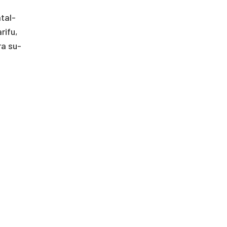
­tal­
ri­fu,
yra su­