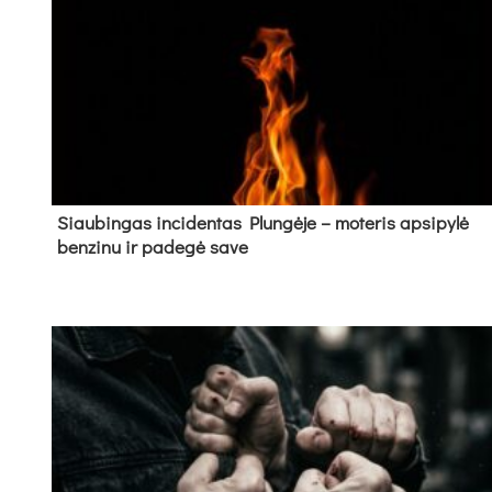
Siau­bin­gas in­ci­den­tas Plun­gė­je – mo­te­ris ap­si­py­lė
ben­zi­nu ir pa­de­gė sa­ve