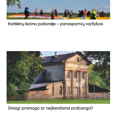
Kark­lė­nų kai­mo pa­šo­nė­je – pa­ras­par­nių var­žy­bos
Sma­gi pra­mo­ga ar neį­kan­da­ma pra­ban­ga?