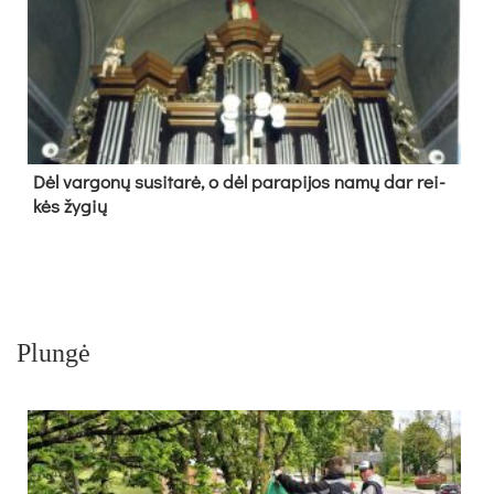
Dėl var­go­nų su­si­ta­rė, o dėl pa­ra­pi­jos na­mų dar rei­
kės žy­gių
Plungė