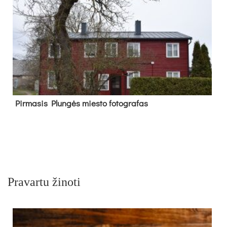
Pir­ma­sis Plun­gės mies­to fo­tog­ra­fas
Pravartu žinoti