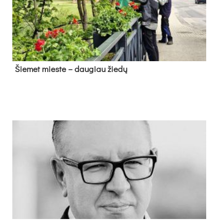
Šie­met mies­te – dau­giau žie­dų