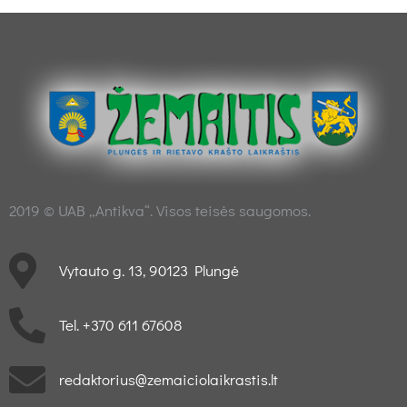
2019 © UAB „Antikva“. Visos teisės saugomos.
Vytauto g. 13, 90123 Plungė
Tel. +370 611 67608
redaktorius@zemaiciolaikrastis.lt