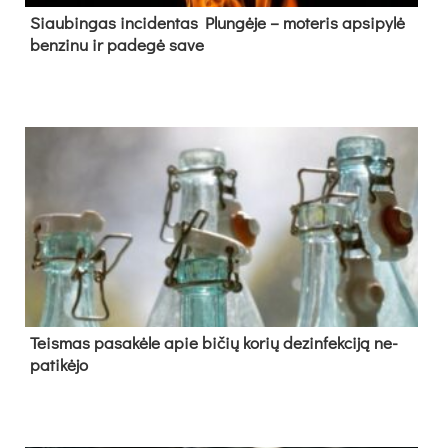
Siau­bin­gas in­ci­den­tas Plun­gė­je – mo­te­ris ap­si­py­lė
ben­zi­nu ir pa­de­gė sa­ve
Teis­mas pa­sa­kė­le apie bi­čių ko­rių de­zin­fek­ci­ją ne­
pa­ti­kė­jo