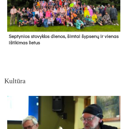
Sep­ty­nios sto­vyk­los die­nos, šim­tai šyp­se­nų ir vie­nas
iš­ti­ki­mas lie­tus
Kultūra