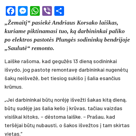
Facebook
Messenger
WhatsApp
Viber
Share
„Žemaitį“ pasiekė Andriaus Korsako laiškas,
kuriame piktinamasi tuo, ką darbininkai paliko
po elektros pastotės Plungės sodininkų bendrijoje
„Saulutė“ remonto.
Laiške rašoma, kad gegužės 13 dieną sodininkai
išvydo, jog pastotę remontavę darbininkai nugenėtų
šakų neišvežė, bet tiesiog sukišo į šalia esančius
krūmus.
„Jei darbininkai būtų norėję išvežti šakas kitą dieną,
būtų sudėję jas šalia kelio į krūvas, tačiau vaizdas
visiškai kitoks, – dėstoma laiške. – Prašau, kad
teršėjai būtų nubausti, o šakos išvežtos į tam skirtas
vietas.“