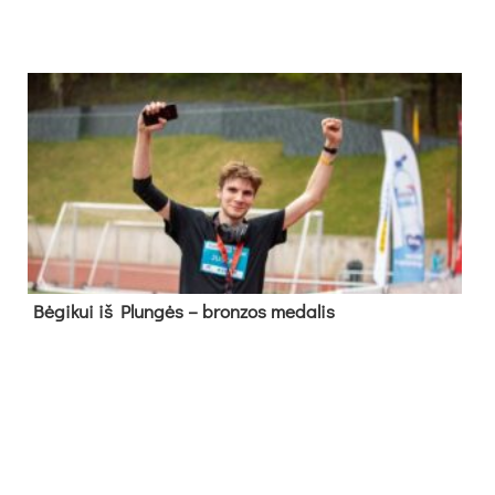
Bė­gi­kui iš Plun­gės – bron­zos me­da­lis