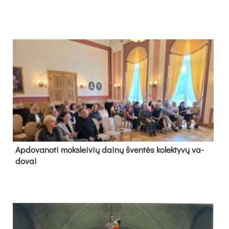
Ap­do­va­no­ti moks­lei­vių dai­nų šven­tės ko­lek­ty­vų va­
do­vai