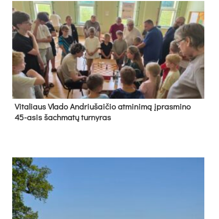
Vi­ta­liaus Vla­do And­riu­šai­čio at­mi­ni­mą įpras­mi­no
45-asis šach­ma­tų tur­ny­ras