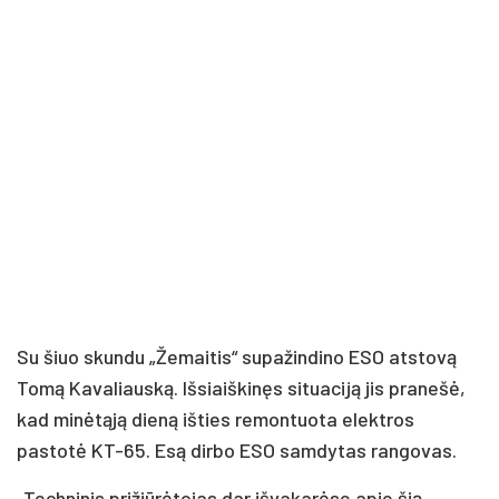
Su šiuo skundu „Žemaitis“ supažindino ESO atstovą
Tomą Kavaliauską. Išsiaiškinęs situaciją jis pranešė,
kad minėtąją dieną išties remontuota elektros
pastotė KT-65. Esą dirbo ESO samdytas rangovas.
„Techninis prižiūrėtojas dar išvakarėse apie šią