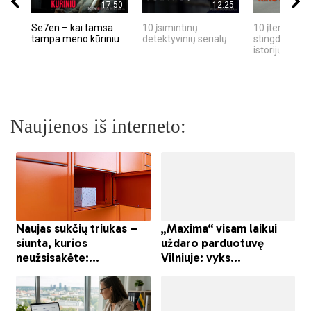
17:50
12:25
Se7en – kai tamsa
10 įsimintinų
10 įtemptų, k
tampa meno kūriniu
detektyvinių serialų
stingdančių k
istorijų
Naujienos iš interneto: