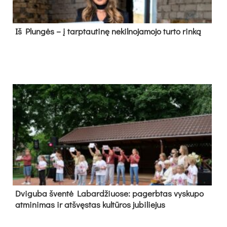
Iš Plungės – į tarptautinę nekilnojamojo turto rinką
Dvi­gu­ba šven­tė La­bar­džiuo­se: pa­gerb­tas vys­ku­po
at­mi­ni­mas ir at­švęs­tas kul­tū­ros ju­bi­lie­jus