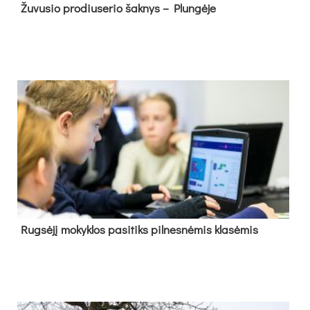
Žu­vu­sio pro­diu­se­rio šak­nys – Plun­gė­je
Rug­sė­jį mo­kyk­los pa­si­tiks pil­nes­nė­mis kla­sė­mis