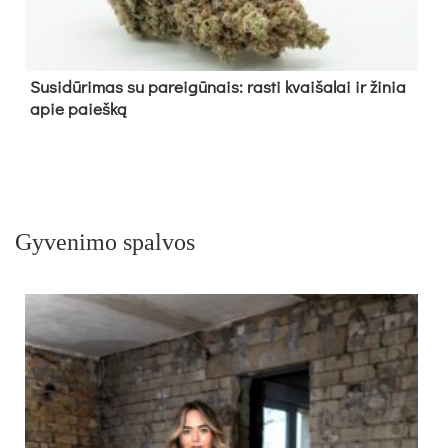
Su­si­dū­ri­mas su pa­rei­gū­nais: ras­ti kvai­ša­lai ir ži­nia
apie paieš­ką
Gyvenimo spalvos