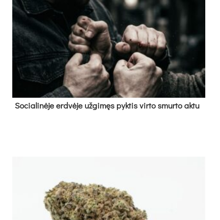
So­cia­li­nė­je erd­vė­je už­gi­męs pyk­tis vir­to smur­to ak­tu