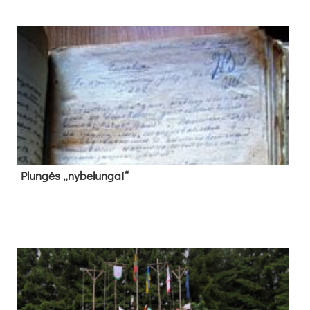
Plun­gės „ny­be­lun­gai“