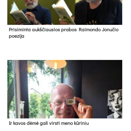
Pri­si­min­ta aukš­čiau­sios pra­bos Rai­mon­do Jo­nu­čio
poe­zi­ja
Ir ka­vos dė­mė ga­li virs­ti me­no kū­ri­niu