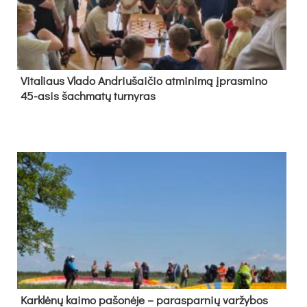
Vi­ta­liaus Vla­do And­riu­šai­čio at­mi­ni­mą įpras­mi­no
45-asis šach­ma­tų tur­ny­ras
Kark­lė­nų kai­mo pa­šo­nė­je – pa­ras­par­nių var­žy­bos