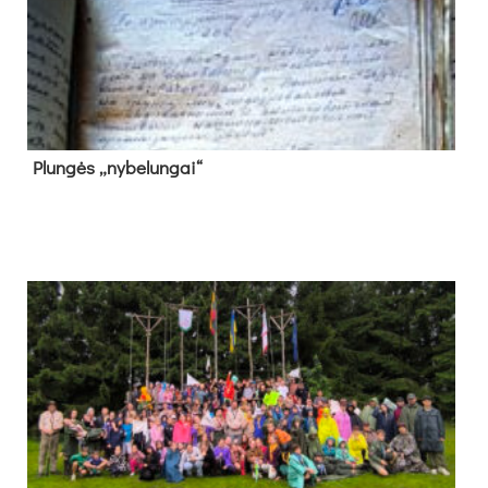
Plun­gės „ny­be­lun­gai“