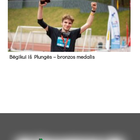
Bė­gi­kui iš Plun­gės – bron­zos me­da­lis