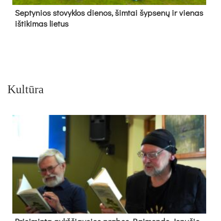
Sep­ty­nios sto­vyk­los die­nos, šim­tai šyp­se­nų ir vie­nas
iš­ti­ki­mas lie­tus
Kultūra