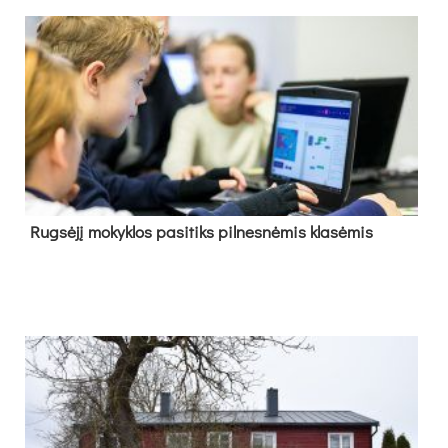
Rug­sė­jį mo­kyk­los pa­si­tiks pil­nes­nė­mis kla­sė­mis