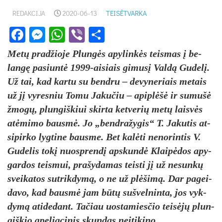
REDAKCIJA
2020-06-13
TEISĖTVARKA
Facebook
Messenger
WhatsApp
Viber
Share
Metų pra­džio­je Plungės apy­linkės teis­mas į be­
langę pa­siuntė 1999-ai­siais gi­musį Valdą Gu­delį.
Už tai, kad kar­tu su bend­ru – de­vy­ne­riais me­tais
už jį vy­res­niu To­mu Ja­ku­čiu – api­plėšė ir su­mušė
žmogų, plun­giš­kiui skir­ta ket­ve­rių metų laisvės
at­ėmi­mo bausmė. Jo „bend­ra­žy­gis“ T. Ja­ku­tis at­
si­pir­ko lyg­ti­ne baus­me. Bet kalė­ti ne­no­rin­tis V.
Gu­de­lis tokį nuo­sprendį ap­skundė Klaipė­dos apy­
gar­dos teis­mui, pra­šy­da­mas teis­ti jį už ne­sunkų
svei­ka­tos su­trik­dymą, o ne už plėšimą. Dar pa­gei­
da­vo, kad bausmė jam būtų su­švel­nin­ta, jos vyk­
dymą ati­de­dant. Ta­čiau uos­ta­mies­čio teisėjų plun­
giš­kio ape­lia­ci­nis skun­das ne­įti­ki­no.