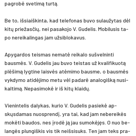
pa­grobė sve­timą turtą.
Be to, iš­siaiš­kin­ta, kad te­le­fo­nas bu­vo su­lau­žy­tas dėl
kitų prie­žas­čių, nei pa­sa­ko­jo V. Gu­de­lis. Mo­bi­lu­sis ta­
po ne­rei­ka­lin­gas jam už­sib­lo­ka­vus.
Apy­gar­dos teis­mas ne­matė rei­ka­lo su­švel­nin­ti
bausmės. V. Gu­de­lis jau bu­vo teis­tas už kva­li­fi­kuotą
plėšimą lyg­ti­ne laisvės at­ėmi­mo baus­me, o bausmės
vyk­dy­mo ati­dėji­mo me­tu vėl pa­darė ana­lo­gišką nu­si­
kal­timą. Ne­pa­si­mokė ir iš kitų klaidų.
Vie­nin­te­lis da­ly­kas, ku­rio V. Gu­de­lis pa­siekė ap­
skųsda­mas nuo­sprendį, yra tai, kad jam ne­be­reikės
mokė­ti bau­dos, nes įrodė ją jau su­mokėjęs. O nuo be­
langės plun­giš­kis vis tik neiš­si­suks. Ten jam teks pra­