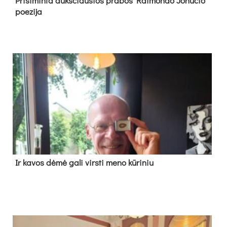
Pri­si­min­ta aukš­čiau­sios pra­bos Rai­mon­do Jo­nu­čio
poe­zi­ja
Ir ka­vos dė­mė ga­li virs­ti me­no kū­ri­niu