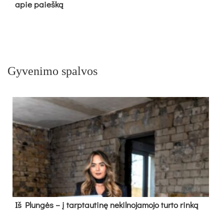
apie paieš­ką
Gyvenimo spalvos
Iš Plungės – į tarptautinę nekilnojamojo turto rinką