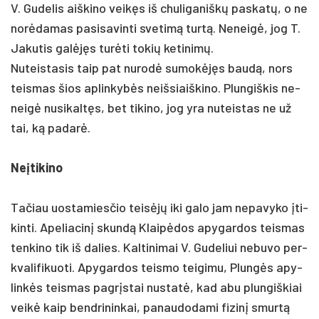
V. Gu­de­lis aiš­ki­no veikęs iš chu­li­ga­niškų pa­skatų, o ne
norė­da­mas pa­si­sa­vin­ti sve­timą turtą. Ne­neigė, jog T.
Ja­ku­tis galėjęs turė­ti to­kių ke­ti­nimų.
Nu­teis­ta­sis taip pat nu­rodė su­mokėjęs baudą, nors
teis­mas šios ap­lin­kybės neiš­siaiš­ki­no. Plun­giš­kis ne­
neigė nu­si­kaltęs, bet ti­ki­no, jog yra nu­teis­tas ne už
tai, ką pa­darė.
Neį­ti­ki­no
Ta­čiau uos­ta­mies­čio teisėjų iki ga­lo jam ne­pa­vy­ko įti­
kin­ti. Ape­lia­cinį skundą Klaipė­dos apy­gar­dos teis­mas
ten­ki­no tik iš da­lies. Kal­ti­ni­mai V. Gu­de­liui ne­bu­vo per­
kva­li­fi­kuo­ti. Apy­gar­dos teis­mo tei­gi­mu, Plungės apy­
linkės teis­mas pa­grįstai nu­statė, kad abu plun­giš­kiai
veikė kaip bend­ri­nin­kai, pa­nau­do­da­mi fi­zinį smurtą