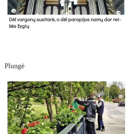
Dėl var­go­nų su­si­ta­rė, o dėl pa­ra­pi­jos na­mų dar rei­
kės žy­gių
Plungė