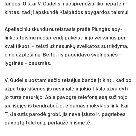
langės. O štai V. Gu­de­lis nuo­sprend­žiu li­ko ne­pa­ten­
kin­tas, tad jį ap­skundė Klaipė­dos apy­gar­dos teis­mui.
Ape­lia­ci­niu skun­du nu­teis­ta­sis pra­šė Plungės apy­
linkės teis­mo nuo­sprendį pa­keis­ti ir jo veiks­mus per­
kva­li­fi­kuo­ti – teis­ti už ne­sunkų svei­ka­tos su­trik­dymą,
o ne už plėšimą. Be to, jis pa­gei­da­vo švel­nesnės –
lyg­tinės – bausmės.
V. Gu­de­lis uos­ta­mies­čio teisė­jus bandė įti­kin­ti, kad po
už­pul­to­jo ki­še­nes jis ne­si­malė ir jo­kio tiks­lo už­val­dy­ti
jo turtą ne­turė­jo. Apie pa­vogtą te­le­foną esą su­ži­no­jo
jau išė­jęs iš bend­ra­bu­čio, ei­damas mo­kyk­los link. Kai
T. Ja­ku­tis pa­rodė grobį, jis ne­va įsiu­to ir, pa­griebęs
pa­vogtą te­le­foną, per­laužė ir iš­metė.