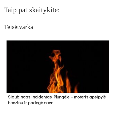
Taip pat skaitykite:
Teisėtvarka
Siau­bin­gas in­ci­den­tas Plun­gė­je – mo­te­ris ap­si­py­lė
ben­zi­nu ir pa­de­gė sa­ve