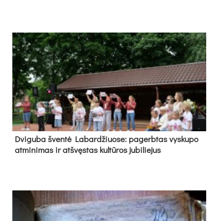
Dvi­gu­ba šven­tė La­bar­džiuo­se: pa­gerb­tas vys­ku­po
at­mi­ni­mas ir at­švęs­tas kul­tū­ros ju­bi­lie­jus