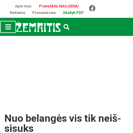
Apie mus
Praneškite NAUJIENĄ!
Reklama
Prenumerata
Skaityti PDF
Nuo be­langės vis tik neiš­
si­suks