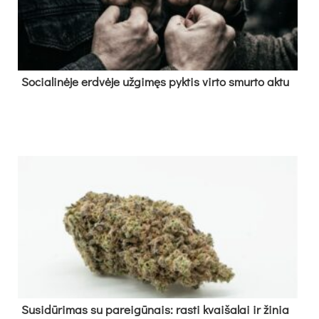
So­cia­li­nė­je erd­vė­je už­gi­męs pyk­tis vir­to smur­to ak­tu
Su­si­dū­ri­mas su pa­rei­gū­nais: ras­ti kvai­ša­lai ir ži­nia