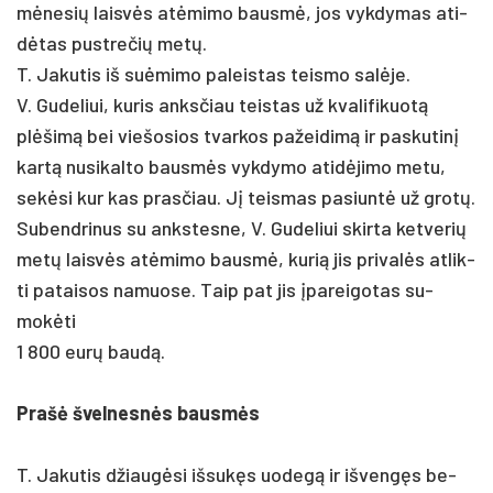
mėne­sių laisvės at­ėmi­mo bausmė, jos vyk­dy­mas ati­
dėtas pust­re­čių metų.
T. Ja­ku­tis iš su­ėmi­mo pa­leis­tas teis­mo salė­je.
V. Gu­de­liui, ku­ris anks­čiau teis­tas už kva­li­fi­kuotą
plėšimą bei vie­šo­sios tvar­kos pa­žei­dimą ir pa­sku­tinį
kartą nu­si­kal­to bausmės vyk­dy­mo ati­dėji­mo me­tu,
sekė­si kur kas pra­sčiau. Jį teis­mas pa­siuntė už grotų.
Su­bend­ri­nus su anks­tes­ne, V. Gu­de­liui skir­ta ket­ve­rių
metų laisvės at­ėmi­mo bausmė, ku­rią jis pri­valės at­lik­
ti pa­tai­sos na­muo­se. Taip pat jis įpa­rei­go­tas su­
mokė­ti
1 800 eurų baudą.
Prašė švel­nesnės bausmės
T. Ja­ku­tis džiaugė­si iš­sukęs uo­degą ir iš­vengęs be­