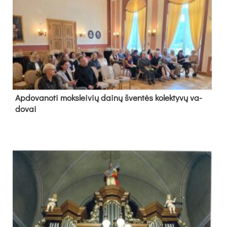
Ap­do­va­no­ti moks­lei­vių dai­nų šven­tės ko­lek­ty­vų va­
do­vai