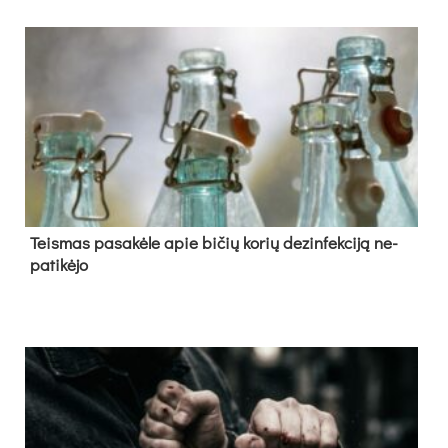
Teis­mas pa­sa­kė­le apie bi­čių ko­rių de­zin­fek­ci­ją ne­
pa­ti­kė­jo