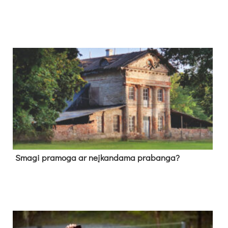
Sma­gi pra­mo­ga ar neį­kan­da­ma pra­ban­ga?