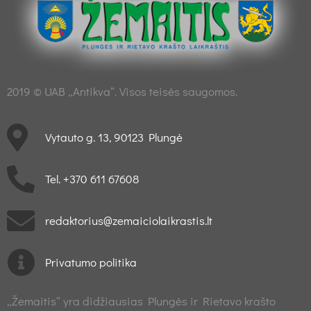
2019 © UAB „Antikva“. Visos teisės saugomos.
Vytauto g. 13, 90123 Plungė
Tel. +370 611 67608
redaktorius@zemaiciolaikrastis.lt
Privatumo politika
„Žemaitis“ yra didžiausias Plungės ir Rietavo krašto