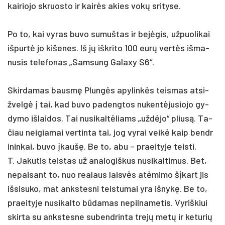
kai­rio­jo skruos­to ir kairės akies vokų sri­ty­se.
Po to, kai vy­ras bu­vo su­muš­tas ir be­jėgis, už­puo­li­kai
iš­purtė jo ki­še­nes. Iš jų išk­ri­to 100 eurų vertės iš­ma­
nu­sis te­le­fo­nas „Sam­sung Ga­la­xy S6“.
Skir­da­mas bausmę Plungės apy­linkės teis­mas at­si­
žvelgė į tai, kad bu­vo pa­deng­tos nu­kentė­ju­sio­jo gy­
dy­mo iš­lai­dos. Tai nu­si­kaltė­liams „uždė­jo“ pliusą. Ta­
čiau nei­gia­mai ver­tin­ta tai, jog vy­rai veikė kaip bend­r
i­nin­kai, bu­vo įkaušę. Be to, abu – praei­ty­je teis­ti.
T. Ja­ku­tis teis­tas už ana­lo­giš­kus nu­si­kal­ti­mus. Bet,
ne­pai­sant to, nuo rea­laus laisvės at­ėmi­mo šįkart jis
iš­si­su­ko, mat anks­tes­ni teis­tu­mai yra iš­nykę. Be to,
praei­ty­je nu­si­kal­to būda­mas ne­pil­na­me­tis. Vy­riš­kiui
skir­ta su anks­tes­ne su­bend­rin­ta trejų metų ir ke­tu­rių