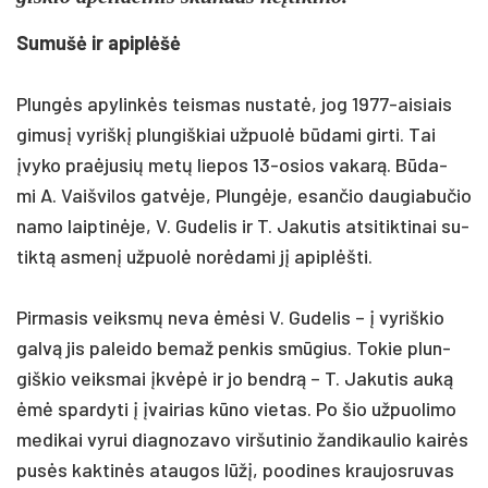
Su­mušė ir api­plėšė
Plungės apy­linkės teis­mas nu­statė, jog 1977-ai­siais
gi­musį vy­riškį plun­giš­kiai už­puolė būda­mi gir­ti. Tai
įvy­ko pra­ėju­sių metų lie­pos 13-osios va­karą. Būda­
mi A. Vaiš­vi­los gatvė­je, Plungė­je, esan­čio dau­gia­bu­čio
na­mo laip­tinė­je, V. Gu­de­lis ir T. Ja­ku­tis at­si­tik­ti­nai su­
tiktą as­menį už­puolė norė­da­mi jį api­plėšti.
Pir­ma­sis veiksmų ne­va ėmėsi V. Gu­de­lis – į vy­riš­kio
galvą jis pa­lei­do be­maž pen­kis smūgius. To­kie plun­
giš­kio veiks­mai įkvėpė ir jo bendrą – T. Ja­ku­tis auką
ėmė spar­dy­ti į įvai­rias kūno vie­tas. Po šio už­puo­li­mo
me­di­kai vy­rui diag­no­za­vo vir­šu­ti­nio žan­di­kau­lio kairės
pusės kak­tinės atau­gos lūžį, poo­di­nes krau­jos­ru­vas