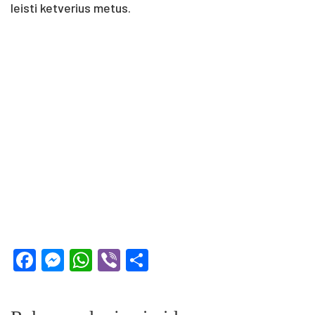
leis­ti ket­ve­rius me­tus.
Facebook
Messenger
WhatsApp
Viber
Share