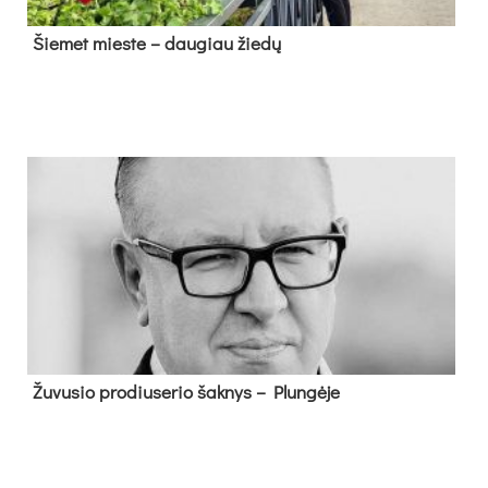
Šie­met mies­te – dau­giau žie­dų
Žu­vu­sio pro­diu­se­rio šak­nys – Plun­gė­je