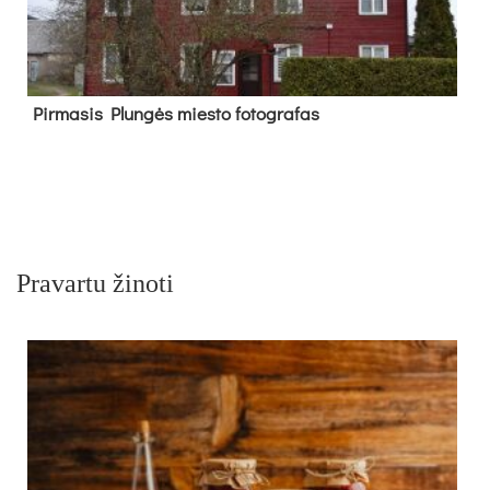
Pir­ma­sis Plun­gės mies­to fo­tog­ra­fas
Pravartu žinoti