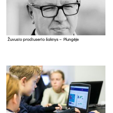
Žu­vu­sio pro­diu­se­rio šak­nys – Plun­gė­je