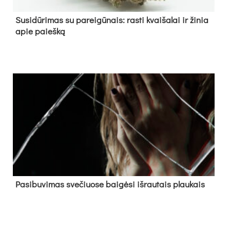
Su­si­dū­ri­mas su pa­rei­gū­nais: ras­ti kvai­ša­lai ir ži­nia
apie paieš­ką
Pa­si­bu­vi­mas sve­čiuo­se bai­gė­si iš­rau­tais plau­kais