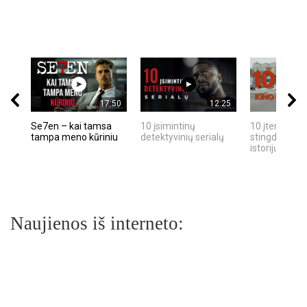
17:50
12:25
Se7en – kai tamsa
10 įsimintinų
10 įtemptų, k
tampa meno kūriniu
detektyvinių serialų
stingdančių k
istorijų
Naujienos iš interneto: