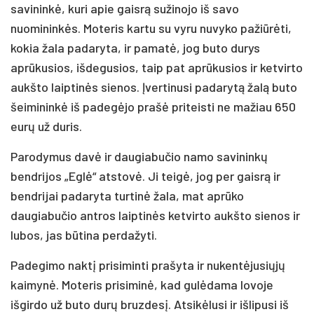
savininkė, kuri apie gaisrą sužinojo iš savo
nuomininkės. Moteris kartu su vyru nuvyko pažiūrėti,
kokia žala padaryta, ir pamatė, jog buto durys
aprūkusios, išdegusios, taip pat aprūkusios ir ketvirto
aukšto laiptinės sienos. Įvertinusi padarytą žalą buto
šeimininkė iš padegėjo prašė priteisti ne mažiau 650
eurų už duris.
Parodymus davė ir daugiabučio namo savininkų
bendrijos „Eglė“ atstovė. Ji teigė, jog per gaisrą ir
bendrijai padaryta turtinė žala, mat aprūko
daugiabučio antros laiptinės ketvirto aukšto sienos ir
lubos, jas būtina perdažyti.
Padegimo naktį prisiminti prašyta ir nukentėjusiųjų
kaimynė. Moteris prisiminė, kad gulėdama lovoje
išgirdo už buto durų bruzdesį. Atsikėlusi ir išlipusi iš