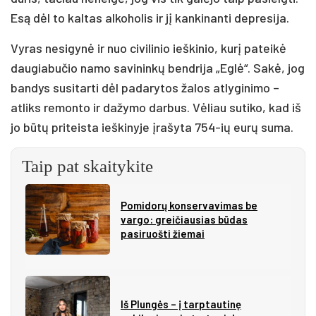
Esą dėl to kaltas alkoholis ir jį kankinanti depresija.
Vyras nesigynė ir nuo civilinio ieškinio, kurį pateikė
daugiabučio namo savininkų bendrija „Eglė“. Sakė, jog
bandys susitarti dėl padarytos žalos atlyginimo –
atliks remonto ir dažymo darbus. Vėliau sutiko, kad iš
jo būtų priteista ieškinyje įrašyta 754-ių eurų suma.
Taip pat skaitykite
Pomidorų konservavimas be
vargo: greičiausias būdas
pasiruošti žiemai
Iš Plungės – į tarptautinę