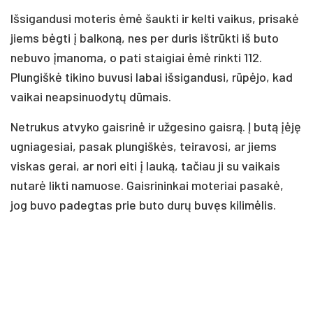
Išsigandusi moteris ėmė šaukti ir kelti vaikus, prisakė
jiems bėgti į balkoną, nes per duris ištrūkti iš buto
nebuvo įmanoma, o pati staigiai ėmė rinkti 112.
Plungiškė tikino buvusi labai išsigandusi, rūpėjo, kad
vaikai neapsinuodytų dūmais.
Netrukus atvyko gaisrinė ir užgesino gaisrą. Į butą įėję
ugniagesiai, pasak plungiškės, teiravosi, ar jiems
viskas gerai, ar nori eiti į lauką, tačiau ji su vaikais
nutarė likti namuose. Gaisrininkai moteriai pasakė,
jog buvo padegtas prie buto durų buvęs kilimėlis.