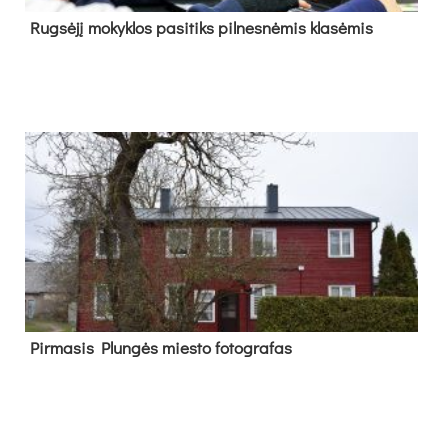
Rug­sė­jį mo­kyk­los pa­si­tiks pil­nes­nė­mis kla­sė­mis
Pir­ma­sis Plun­gės mies­to fo­tog­ra­fas