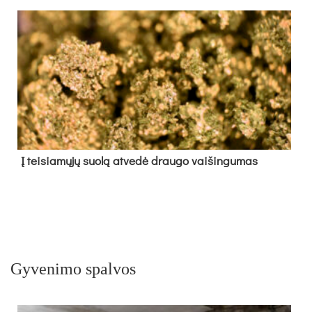
Į tei­sia­mų­jų suo­lą at­ve­dė drau­go vai­šin­gu­mas
Gyvenimo spalvos