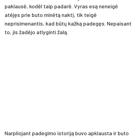
paklausė, kodėl taip padarė. Vyras esą neneigė
atėjęs prie buto minėtą naktį, tik teigė
neprisimenantis, kad būtų kažką padegęs. Nepaisant
to, jis žadėjo atlyginti žalą.
Narpliojant padegimo istoriją buvo apklausta ir buto