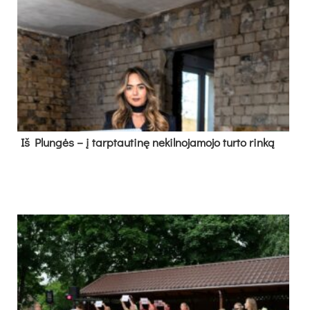
Iš Plungės – į tarptautinę nekilnojamojo turto rinką