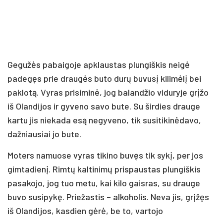
Gegužės pabaigoje apklaustas plungiškis neigė
padegęs prie draugės buto durų buvusį kilimėlį bei
paklotą. Vyras prisiminė, jog balandžio viduryje grįžo
iš Olandijos ir gyveno savo bute. Su širdies drauge
kartu jis niekada esą negyveno, tik susitikinėdavo,
dažniausiai jo bute.
Moters namuose vyras tikino buvęs tik sykį, per jos
gimtadienį. Rimtų kaltinimų prispaustas plungiškis
pasakojo, jog tuo metu, kai kilo gaisras, su drauge
buvo susipykę. Priežastis – alkoholis. Neva jis, grįžęs
iš Olandijos, kasdien gėrė, be to, vartojo