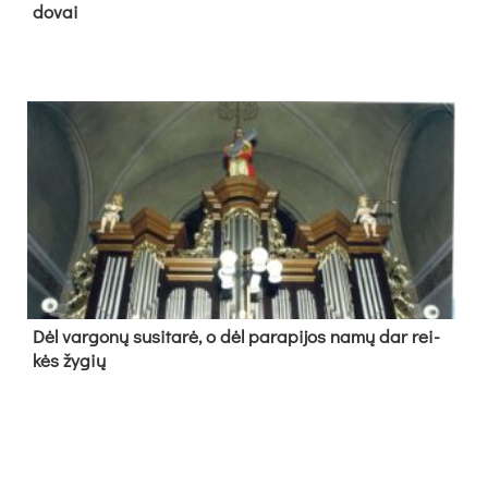
do­vai
Dėl var­go­nų su­si­ta­rė, o dėl pa­ra­pi­jos na­mų dar rei­
kės žy­gių