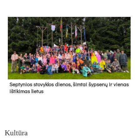
Sep­ty­nios sto­vyk­los die­nos, šim­tai šyp­se­nų ir vie­nas
iš­ti­ki­mas lie­tus
Kultūra