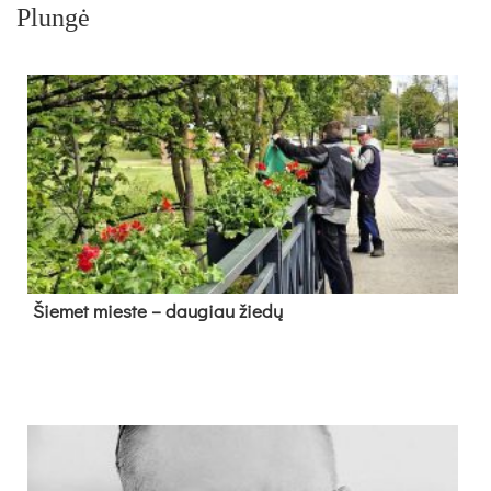
Plungė
Šie­met mies­te – dau­giau žie­dų