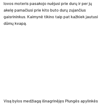
lovos moteris pasakojo nuėjusi prie durų ir per jų
akelę pamačiusi prie kito buto durų zujančius
gaisrininkus. Kaimynė tikino taip pat kažkiek jautusi
dūmų kvapą.
Visą bylos medžiagą išnagrinėjęs Plungės apylinkės