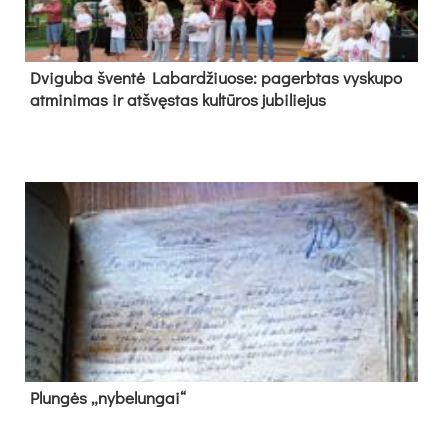
Dvi­gu­ba šven­tė La­bar­džiuo­se: pa­gerb­tas vys­ku­po
at­mi­ni­mas ir at­švęs­tas kul­tū­ros ju­bi­lie­jus
Plun­gės „ny­be­lun­gai“