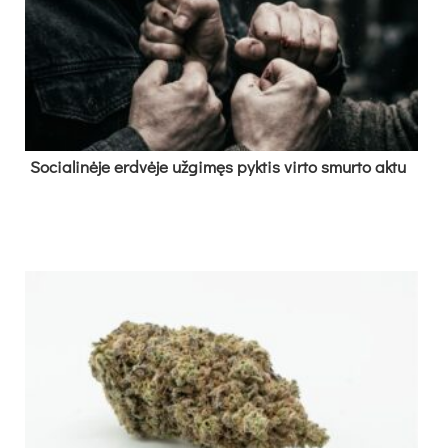
So­cia­li­nė­je erd­vė­je už­gi­męs pyk­tis vir­to smur­to ak­tu