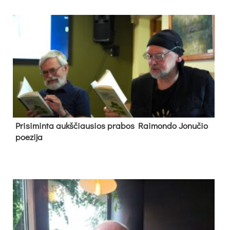
Pri­si­min­ta aukš­čiau­sios pra­bos Rai­mon­do Jo­nu­čio
poe­zi­ja