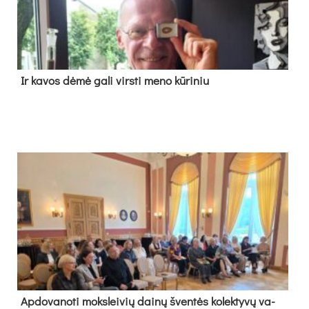
Ir ka­vos dė­mė ga­li virs­ti me­no kū­ri­niu
Ap­do­va­no­ti moks­lei­vių dai­nų šven­tės ko­lek­ty­vų va­