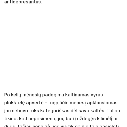
antidepresantus.
Po kelių mėnesių padegimu kaltinamas vyras
plokštelę apvertė – rugpjūčio mėnesį apklausiamas
jau nebuvo toks kategoriškas dėl savo kaltės. Toliau
tikino, kad neprisimena, jog būtų uždegęs kilimėlį ar
duris, tačiau neneigė, jog vis tik galėjo taip pasielgti.