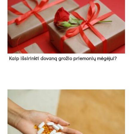
Kaip išsirinkti dovaną grožio priemonių mėgėjui?