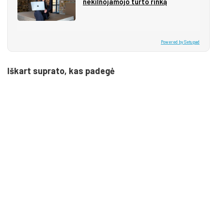
nekilnojamojo turto rinką
Powered by Setupad
Iškart suprato, kas padegė