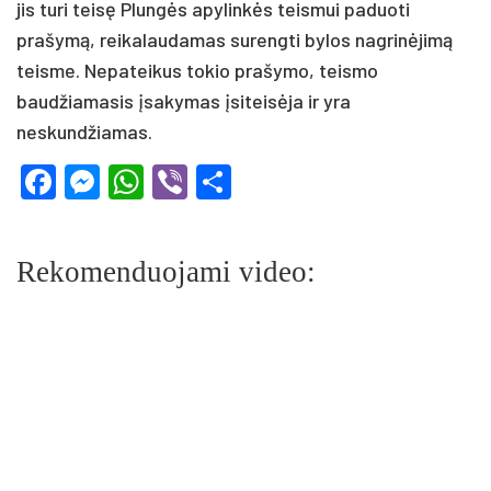
jis turi teisę Plungės apylinkės teismui paduoti
prašymą, reikalaudamas surengti bylos nagrinėjimą
teisme. Nepateikus tokio prašymo, teismo
baudžiamasis įsakymas įsiteisėja ir yra
neskundžiamas.
Facebook
Messenger
WhatsApp
Viber
Share
Rekomenduojami video: