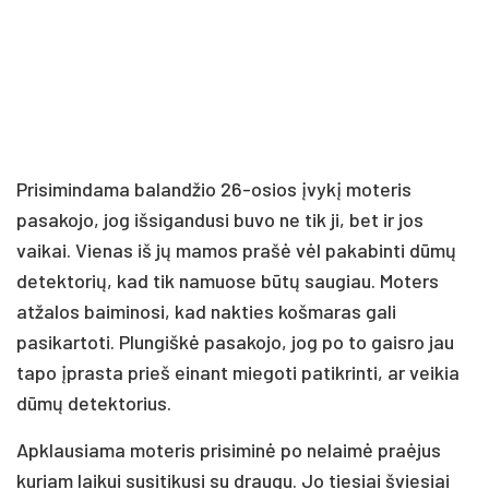
Prisimindama balandžio 26-osios įvykį moteris
pasakojo, jog išsigandusi buvo ne tik ji, bet ir jos
vaikai. Vienas iš jų mamos prašė vėl pakabinti dūmų
detektorių, kad tik namuose būtų saugiau. Moters
atžalos baiminosi, kad nakties košmaras gali
pasikartoti. Plungiškė pasakojo, jog po to gaisro jau
tapo įprasta prieš einant miegoti patikrinti, ar veikia
dūmų detektorius.
Apklausiama moteris prisiminė po nelaimė praėjus
kuriam laikui susitikusi su draugu. Jo tiesiai šviesiai