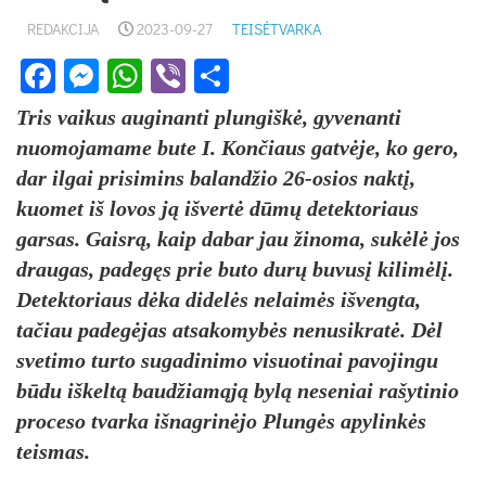
REDAKCIJA
2023-09-27
TEISĖTVARKA
Facebook
Messenger
WhatsApp
Viber
Share
Tris vaikus auginanti plungiškė, gyvenanti
nuomojamame bute I. Končiaus gatvėje, ko gero,
dar ilgai prisimins balandžio 26-osios naktį,
kuomet iš lovos ją išvertė dūmų detektoriaus
garsas. Gaisrą, kaip dabar jau žinoma, sukėlė jos
draugas, padegęs prie buto durų buvusį kilimėlį.
Detektoriaus dėka didelės nelaimės išvengta,
tačiau padegėjas atsakomybės nenusikratė. Dėl
svetimo turto sugadinimo visuotinai pavojingu
būdu iškeltą baudžiamąją bylą neseniai rašytinio
proceso tvarka išnagrinėjo Plungės apylinkės
teismas.