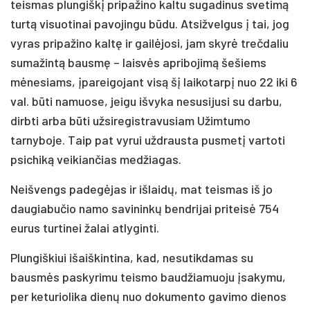
teismas plungiškį pripažino kaltu sugadinus svetimą
turtą visuotinai pavojingu būdu. Atsižvelgus į tai, jog
vyras pripažino kaltę ir gailėjosi, jam skyrė trečdaliu
sumažintą bausmę – laisvės apribojimą šešiems
mėnesiams, įpareigojant visą šį laikotarpį nuo 22 iki 6
val. būti namuose, jeigu išvyka nesusijusi su darbu,
dirbti arba būti užsiregistravusiam Užimtumo
tarnyboje. Taip pat vyrui uždrausta pusmetį vartoti
psichiką veikiančias medžiagas.
Neišvengs padegėjas ir išlaidų, mat teismas iš jo
daugiabučio namo savininkų bendrijai priteisė 754
eurus turtinei žalai atlyginti.
Plungiškiui išaiškintina, kad, nesutikdamas su
bausmės paskyrimu teismo baudžiamuoju įsakymu,
per keturiolika dienų nuo dokumento gavimo dienos