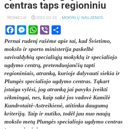
centras taps regioniniu
REDAKCIJA
2023-03-24
MOKYKLŲ NAUJIENOS
Facebook
Messenger
WhatsApp
Viber
Share
Pernai rudenį rašėme apie tai, kad Švietimo,
mokslo ir sporto ministerija paskelbė
savivaldybių specialiųjų mokyklų ir specialiojo
ugdymo centrų, pretenduojančių tapti
regioniniais, atranką, kurioje dalyvauti siekia ir
Plungės specialiojo ugdymo centras. Tąkart
įstaiga vylėsi, jog atranką jai pavyks įveikti
sėkmingai, nes, kaip sakė jos vadovė Kamilė
Kundrotaitė-Astreikienė, atitinka daugumą
kriterijų. Taip ir nutiko, todėl jau nuo naujų
mokslo metų Plungės specialiojo ugdymo centras