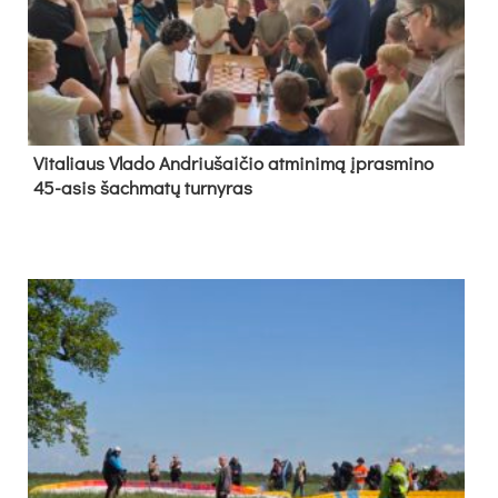
Vi­ta­liaus Vla­do And­riu­šai­čio at­mi­ni­mą įpras­mi­no
45-asis šach­ma­tų tur­ny­ras