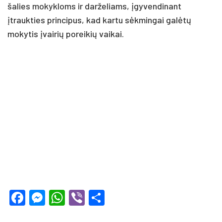
šalies mokykloms ir darželiams, įgyvendinant
įtraukties principus, kad kartu sėkmingai galėtų
mokytis įvairių poreikių vaikai.
Facebook
Messenger
WhatsApp
Viber
Share