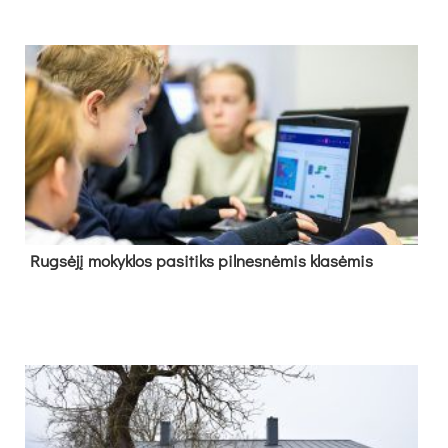
Rug­sė­jį mo­kyk­los pa­si­tiks pil­nes­nė­mis kla­sė­mis