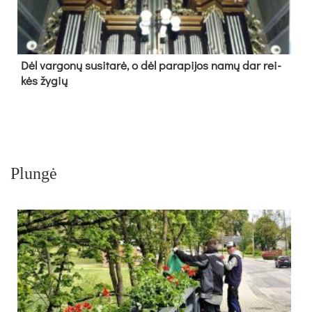
Dėl var­go­nų su­si­ta­rė, o dėl pa­ra­pi­jos na­mų dar rei­
kės žy­gių
Plungė