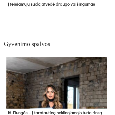
Į tei­sia­mų­jų suo­lą at­ve­dė drau­go vai­šin­gu­mas
Gyvenimo spalvos
Iš Plungės – į tarptautinę nekilnojamojo turto rinką