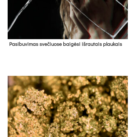
Pa­si­bu­vi­mas sve­čiuo­se bai­gė­si iš­rau­tais plau­kais