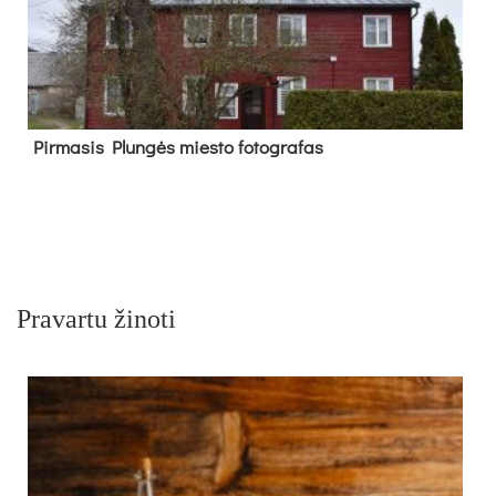
Pir­ma­sis Plun­gės mies­to fo­tog­ra­fas
Pravartu žinoti