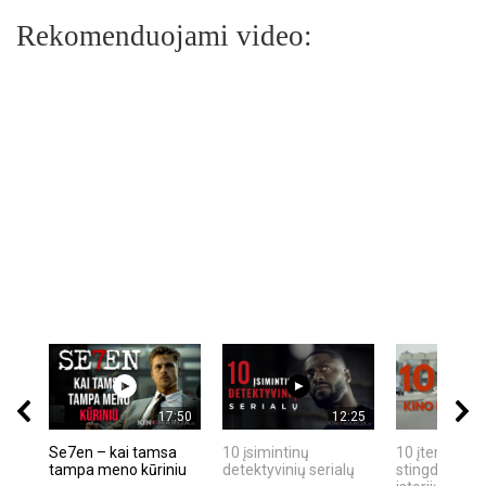
Rekomenduojami video:
17:50
12:25
Se7en – kai tamsa
10 įsimintinų
10 įtemptų, k
tampa meno kūriniu
detektyvinių serialų
stingdančių k