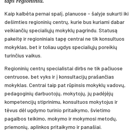
taps regioniniu.
Kaip kalbėta pernai spalį, planuose – šalyje sukurti iki
dešimties regioninių centrų, kurie bus kuriami dabar
veikiančių specialiųjų mokyklų pagrindu. Statusą
pakeitę ir regioniniais tapę centrai ne tik konsultuos
mokyklas, bet ir toliau ugdys specialiųjų poreikių
turinčius vaikus.
Regioninių centrų specialistai dirbs ne tik pačiuose
centruose, bet vyks ir į konsultacijų prašančias
mokyklas. Centrai taip pat rūpinsis mokyklų vadovų,
pedagoginių darbuotojų, mokytojų, jų padėjėjų
kompetencijų stiprinimu, konsultuos mokytojus ir
tėvus dėl ugdymo turinio pritaikymo, švietimo
pagalbos teikimo, mokymo ir mokymosi metodų,
priemonių, aplinkos pritaikymo ir panašiai.