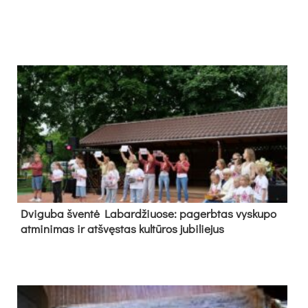
Dvi­gu­ba šven­tė La­bar­džiuo­se: pa­gerb­tas vys­ku­po
at­mi­ni­mas ir at­švęs­tas kul­tū­ros ju­bi­lie­jus