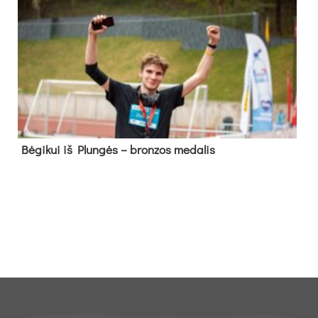
Bė­gi­kui iš Plun­gės – bron­zos me­da­lis