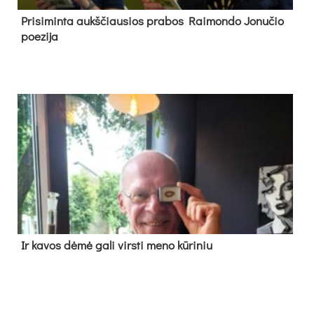
Pri­si­min­ta aukš­čiau­sios pra­bos Rai­mon­do Jo­nu­čio
poe­zi­ja
Ir ka­vos dė­mė ga­li virs­ti me­no kū­ri­niu