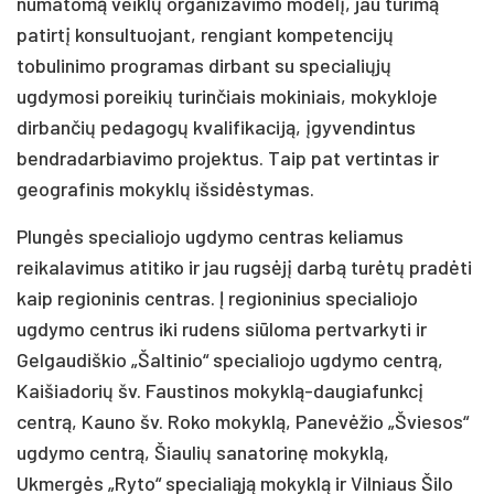
numatomą veiklų organizavimo modelį, jau turimą
patirtį konsultuojant, rengiant kompetencijų
tobulinimo programas dirbant su specialiųjų
ugdymosi poreikių turinčiais mokiniais, mokykloje
dirbančių pedagogų kvalifikaciją, įgyvendintus
bendradarbiavimo projektus. Taip pat vertintas ir
geografinis mokyklų išsidėstymas.
Plungės specialiojo ugdymo centras keliamus
reikalavimus atitiko ir jau rugsėjį darbą turėtų pradėti
kaip regioninis centras. Į regioninius specialiojo
ugdymo centrus iki rudens siūloma pertvarkyti ir
Gelgaudiškio „Šaltinio“ specialiojo ugdymo centrą,
Kaišiadorių šv. Faustinos mokyklą-daugiafunkcį
centrą, Kauno šv. Roko mokyklą, Panevėžio „Šviesos“
ugdymo centrą, Šiaulių sanatorinę mokyklą,
Ukmergės „Ryto“ specialiąją mokyklą ir Vilniaus Šilo