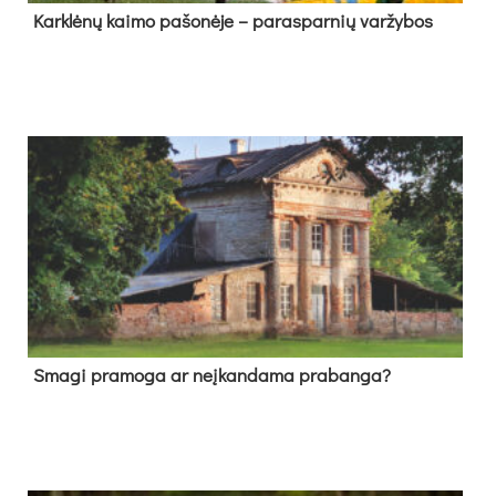
Kark­lė­nų kai­mo pa­šo­nė­je – pa­ras­par­nių var­žy­bos
Sma­gi pra­mo­ga ar neį­kan­da­ma pra­ban­ga?