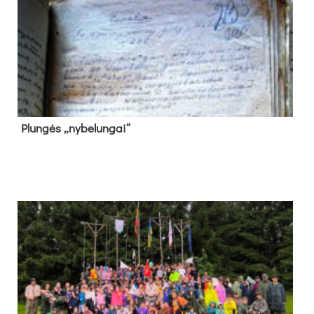
Plun­gės „ny­be­lun­gai“