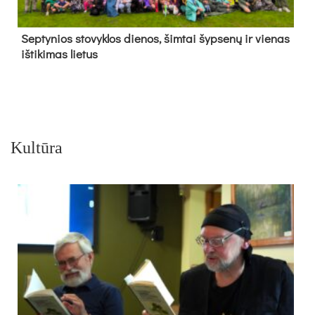
Sep­ty­nios sto­vyk­los die­nos, šim­tai šyp­se­nų ir vie­nas
iš­ti­ki­mas lie­tus
Kultūra