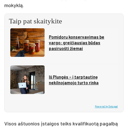
mokyklą.
Taip pat skaitykite
Pomidorų konservavimas be
vargo: greičiausias būdas
pasiruošti žiemai
Iš Plungės – į tarptautinę
nekilnojamojo turto rinką
Powered by Setupad
Visos aštuonios įstaigos teiks kvalifikuotą pagalbą