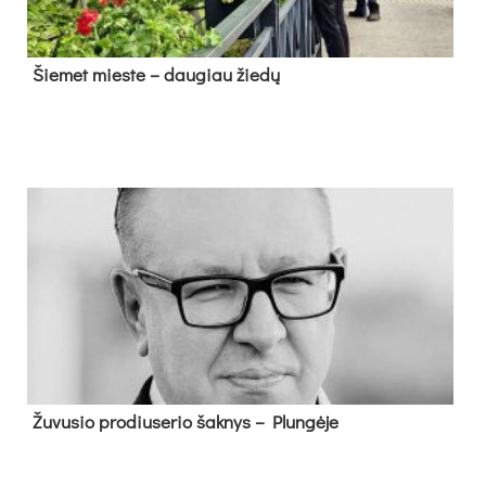
Šie­met mies­te – dau­giau žie­dų
Žu­vu­sio pro­diu­se­rio šak­nys – Plun­gė­je