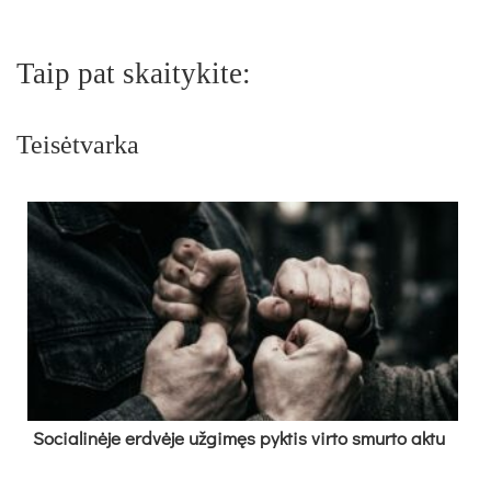
Taip pat skaitykite:
Teisėtvarka
So­cia­li­nė­je erd­vė­je už­gi­męs pyk­tis vir­to smur­to ak­tu