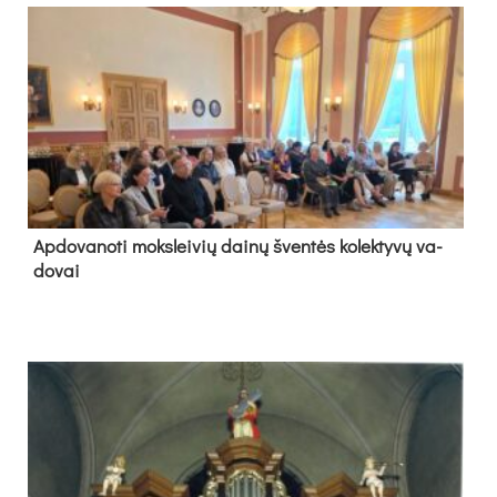
Ap­do­va­no­ti moks­lei­vių dai­nų šven­tės ko­lek­ty­vų va­
do­vai