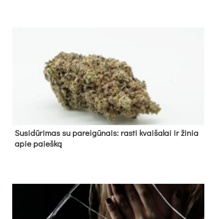
Su­si­dū­ri­mas su pa­rei­gū­nais: ras­ti kvai­ša­lai ir ži­nia
apie paieš­ką