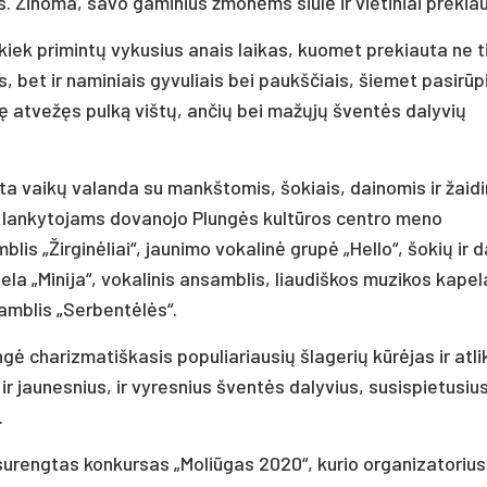
s. Žinoma, savo gaminius žmonėms siūlė ir vietiniai prekiau
kiek primintų vykusius anais laikas, kuomet prekiauta ne t
is, bet ir naminiais gyvuliais bei paukščiais, šiemet pasirūp
ę atvežęs pulką vištų, ančių bei mažųjų šventės dalyvių
ta vaikų valanda su mankštomis, šokiais, dainomis ir žaid
r lankytojams dovanojo Plungės kultūros centro meno
lis „Žirginėliai“, jaunimo vokalinė grupė „Hello“, šokių ir 
la „Minija“, vokalinis ansamblis, liaudiškos muzikos kapel
samblis „Serbentėlės“.
gė charizmatiškasis populiariausių šlagerių kūrėjas ir atli
ir jaunesnius, ir vyresnius šventės dalyvius, susispietusius
.
surengtas konkursas „Moliūgas 2020“, kurio organizatorius