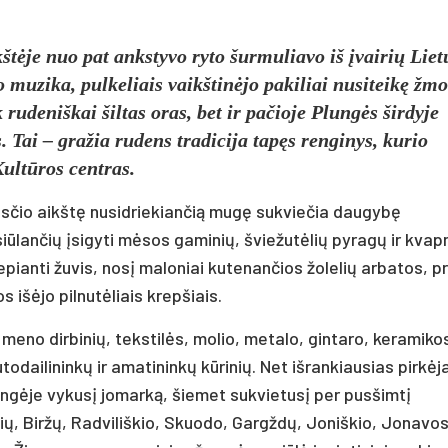
štėje nuo pat ankstyvo ryto šurmuliavo iš įvairių Liet
muzika, pulkeliais vaikštinėjo pakiliai nusiteikę žmo
 rudeniškai šiltas oras, bet ir pačioje Plungės širdyje
 Tai – gražia rudens tradicija tapęs renginys, kurio
ultūros centras.
iesčio aikštę nusidriekiančią mugę sukviečia daugybę
iūlančių įsigyti mėsos gaminių, šviežutėlių pyragų ir kvap
pianti žuvis, nosį maloniai kutenančios žolelių arbatos, pr
s išėjo pilnutėliais krepšiais.
eno dirbinių, tekstilės, molio, metalo, gintaro, keramiko
dailininkų ir amatininkų kūrinių. Net išrankiausias pirkėj
Plungėje vykusį jomarką, šiemet sukvietusį per pusšimtį
lių, Biržų, Radviliškio, Skuodo, Gargždų, Joniškio, Jonavos