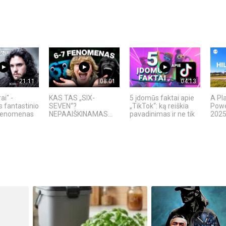
21:11
08:01
04:13
ai" -
KAS TAS „SIX-
5 įdomūs faktai apie
A Pl
s fantastinio
SEVEN“?
„TikTok“: ką reiškia
Power
 fenomenas
NEPAAIŠKINAMAS...
pavadinimas ir ne tik
2025 