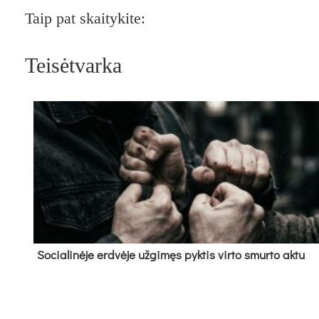
Taip pat skaitykite:
Teisėtvarka
So­cia­li­nė­je erd­vė­je už­gi­męs pyk­tis vir­to smur­to ak­tu