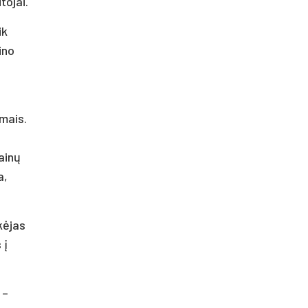
tojai.
ik
ino
imais.
dainų
a,
kėjas
 į
 –