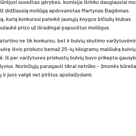
iūrėjusi suvežtas gėrybes, komisija išrinko daugiausiai mo
. Už didžiausią moliūgą apdovanotas Martynas Bagdonas.
ją, kurią konkursui pateikė jaunųjų knygos bičiulių klubas
sulaukė prizo už išradingai papuoštus moliūgus.
turtino ne tik konkursu, bet ir bulvių skutimo varžytuvėmi
 bulvę išvis priskuto bemaž 25-ių kilogramų maišiuką bulvių
ukė. Iš per varžytuves priskustų bulvių buvo prikepta gausy
lyvius. Norinčiųjų paragauti tikrai netrūko – žmonės būrelia
 ir juos valgė net pirštus apsilaižydami.