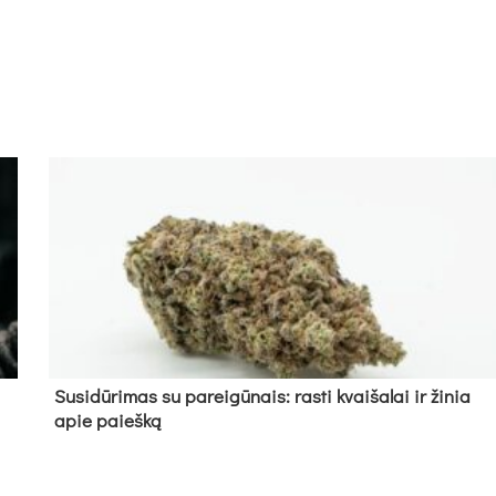
Su­si­dū­ri­mas su pa­rei­gū­nais: ras­ti kvai­ša­lai ir ži­nia
apie paieš­ką