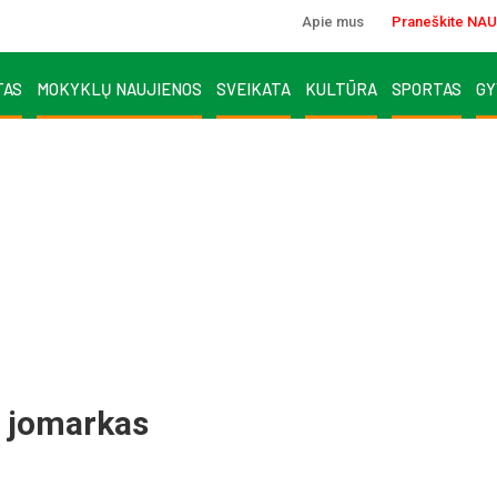
Apie mus
Praneškite NAU
TAS
MOKYKLŲ NAUJIENOS
SVEIKATA
KULTŪRA
SPORTAS
GY
s jomarkas