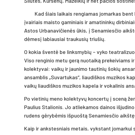
Šilutės, Kuršėnų, Mažeikių ir net pačios sostinė
Kad šiais laikais rengiamas jomarkas bent 
įvairiais maisto gaminiais ir amatininkų dirbinia
Astos Urbanavičienės ūkis, į Senamiesčio aikšt
dėmesį labiausiai traukusių triušių.
O kokia šventė be linksmybių – vyko teatralizuo
Viso renginio metu gerą nuotaiką prekeiviams i
kolektyvai: vaikų ir jaunimo tautinių šokių ansamb
ansamblis „Suvartukas“, liaudiškos muzikos kape
vaikų liaudiškos muzikos kapela ir vokalinis an
Po vietinių meno kolektyvų koncertų į sceną žen
Paulius Stalionis. Jo atliekamos dainos išjudino 
rudens gėrybėmis išpuoštą Senamiesčio aikštę
Kaip ir ankstesniais metais, vykstant jomarkui 