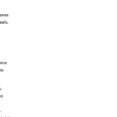
uvos
nės.
nios
ie
s,
as
,