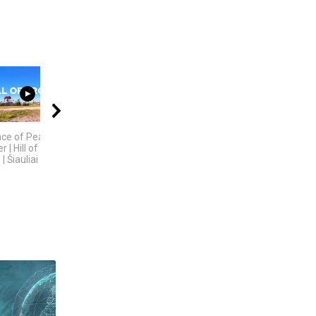
45:42
06:20
08:05
ace of Peace and
KAIP KINIJA TAPO
5 SENOVĖS
 | Hill of Crosses
„PASAULIO FABRIKU“:
TECHNOLOGIJOS,
| Šiauliai
NUTYLĖTA ISTORIJA
KURIŲ...