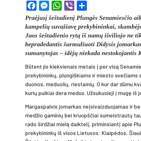
Facebook
Messenger
WhatsApp
Viber
Share
Praėjusį šeštadienį Plungės Senamiesčio aik
kampelių suvažiavę prekybininkai, skambėjo 
Juos šeštadienio rytą iš namų išviliojo ne tik
bepradedantis šurmuliuoti Didysis jomarkas.
sumanytojas – idėjų niekada nestokojantis K
Būtent jis kiekvienais metais į per visą Senam
prekybininkų, plungiškiams ir miesto svečiams s
duonos, meduolių, riestainių. O kur dar dūmu kve
kurių puikiai dera medus. Užsukusieji į mugę iš jo
Margaspalvis jomarkas neįsivaizduojamas ir be m
medžio gaminių bei kruopščiai sumeistrautų tauto
rado širdžiai mielą daiktelį, priminsiantį apie 
prekybininkų iš visos Lietuvos: Klaipėdos, Šiau