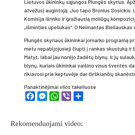
Lietuvos ūkininkų sąjungos Plungės skyrius. Apž
atvežusį augintoją. Juo tapo Bronius Sosickis
Komisija išrinko ir gražiausią moliūgų kompozici
„Išminties upeliukas“. O Neimantas Bieliauskas 
Plungės skyriaus ūkininkai jomarko programą pra
metu nepabijojusieji čiupti į rankas skustuką ir
Matyt, labai jau norėjo žadėtų blynų. Ir jų sula
blynų, kuriais ūkininkai vaišino visus šventės da
rikiavosi prie keptuvėje dar čirškiančių skanėstų
Panaktinėjimai vilos takeliuose
Facebook
Messenger
WhatsApp
Viber
Share
Rekomenduojami video: