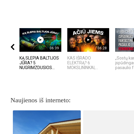
06:39
06:28
KĄ SLEPIA BALTIJOS
KAS IŠRADO
„Sostų kar
JŪRA? 5
ELEKTRĄ? 6
įspūdinga
NUGRIMZDUSIOS...
MOKSLININKAI,...
pasaulio
Naujienos iš interneto: