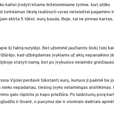
kaltei įrodyti kitame ikiteisminiame tyrime, kurį atliko
ad turėdamas tikslą realizuoti vyras neteisėtai pagamino ir
, jam skirta 5 tūkst. eurų bauda. Beje, tai ne pirmas kartas,
e šį faktą nutylėjo. Bet užsiminė jaučiantis šiokį tokį ka
iūrėjo, kad užbėgdamas įvykiams už akių nepanaikino įė
odyboje statyti namą, bet po įvykusios nelaimės greičiausi
žmona Vijolei perdavė tūkstantį eurų, kuriuos ji paėmė be j
nieko nepadariau, tiesiog įvyko nelaimingas atsitikimas. O
nimo galo rūpintis jo kapo priežiūra. Po laidotuvių porą kar
žudžiu ir išvarė, o pavymui dar ir visokiais daiktais apmėt