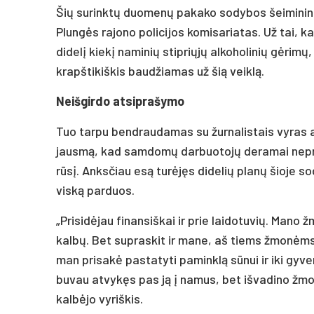
Šių surinktų duomenų pakako sodybos šeimininko 
Plungės rajono policijos komisariatas. Už tai, k
didelį kiekį naminių stipriųjų alkoholinių gėrimų
krapštikiškis baudžiamas už šią veiklą.
Neišgirdo atsiprašymo
Tuo tarpu bendraudamas su žurnalistais vyras api
jausmą, kad samdomų darbuotojų deramai nepriž
rūsį. Anksčiau esą turėjęs didelių planų šioje s
viską parduos.
„Prisidėjau finansiškai ir prie laidotuvių. Mano 
kalbų. Bet supraskit ir mane, aš tiems žmonėms 
man prisakė pastatyti paminklą sūnui ir iki gyve
buvau atvykęs pas ją į namus, bet išvadino žmog
kalbėjo vyriškis.