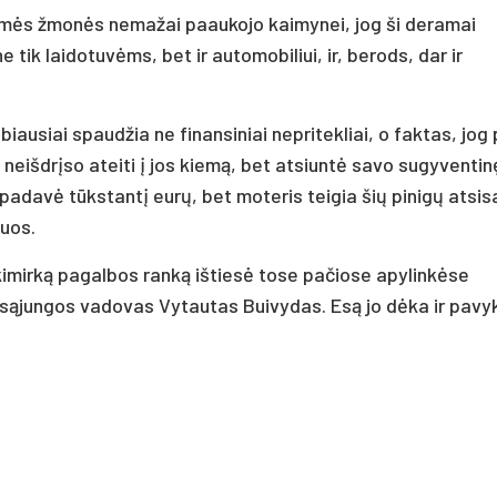
aimės žmonės nemažai paaukojo kaimynei, jog ši deramai
 tik laidotuvėms, bet ir automobiliui, ir, berods, dar ir
abiausiai spaudžia ne finansiniai nepritekliai, o faktas, jog
eišdrįso ateiti į jos kiemą, bet atsiuntė savo sugyventinę
i padavė tūkstantį eurų, bet moteris teigia šių pinigų atsis
uos.
akimirką pagalbos ranką ištiesė tose pačiose apylinkėse
o sąjungos vadovas Vytautas Buivydas. Esą jo dėka ir pavy