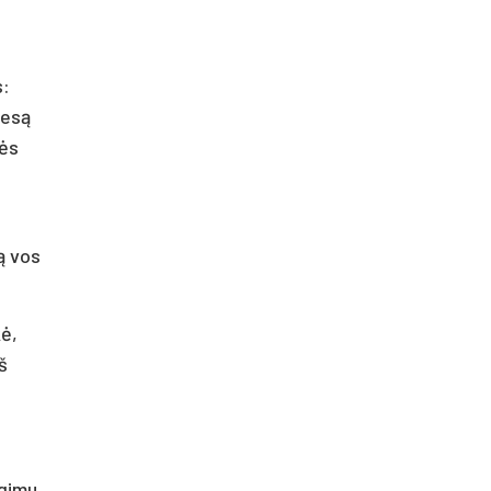
s:
 esą
lės
ą vos
kė,
š
igimu,