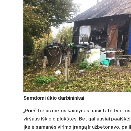
Samdomi ūkio darbininkai
„Prieš trejus metus kaimynas pasistatė tvartus k
viršaus išklojo plokštes. Bet galiausiai paaiškėj
įkėlė samanės virimo įrangą ir užbetonavo, pali