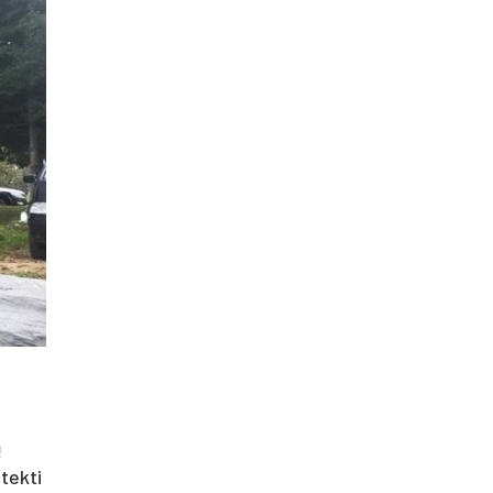
ą
tekti