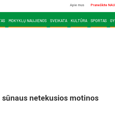
Apie mus
Praneškite NAU
TAS
MOKYKLŲ NAUJIENOS
SVEIKATA
KULTŪRA
SPORTAS
GY
a sūnaus netekusios motinos