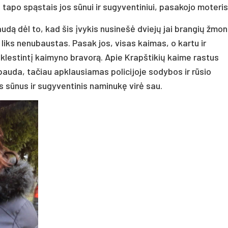
i tapo spąstais jos sūnui ir sugyventiniui, pasakojo moteris
udą dėl to, kad šis įvykis nusinešė dviejų jai brangių žmon
 liks nenubaustas. Pasak jos, visas kaimas, o kartu ir
 klestintį kaimyno bravorą. Apie Krapštikių kaime rastus
pauda, tačiau apklausiamas policijoje sodybos ir rūsio
 sūnus ir sugyventinis naminukę virė sau.