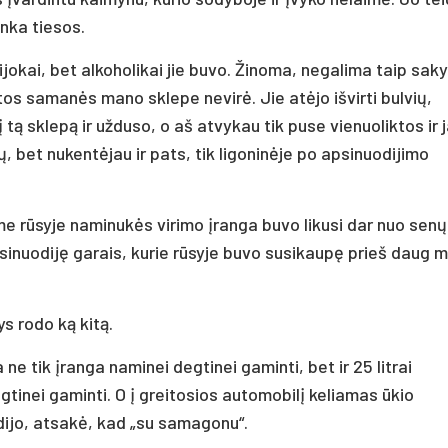
tinka tiesos.
ijokai, bet alkoholikai jie buvo. Žinoma, negalima taip saky
 tos samanės mano sklepe nevirė. Jie atėjo išvirti bulvių,
į tą sklepą ir užduso, o aš atvykau tik puse vienuoliktos ir 
ų, bet nukentėjau ir pats, tik ligoninėje po apsinuodijimo
e rūsyje naminukės virimo įranga buvo likusi dar nuo senų
sinuodiję garais, kurie rūsyje buvo susikaupę prieš daug 
ys rodo ką kitą.
e tik įranga naminei degtinei gaminti, bet ir 25 litrai
tinei gaminti. O į greitosios automobilį keliamas ūkio
dijo, atsakė, kad „su samagonu“.