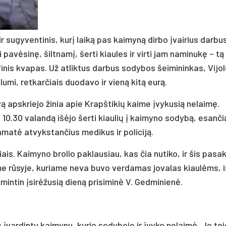
r sugyventinis, kurį laiką pas kaimyną dirbo įvairius darbu
pavėsinę, šiltnamį, šerti kiaules ir virti jam naminukę – tą
inis kvapas. Už atliktus darbus sodybos šeimininkas, Vijo
lumi, retkarčiais duodavo ir vieną kitą eurą.
ą apskriejo žinia apie Krapštikių kaime įvykusią nelaimę.
 10.30 valandą išėjo šerti kiaulių į kaimyno sodybą, esanči
matė atvykstančius medikus ir policiją.
ais. Kaimyno brolio paklausiau, kas čia nutiko, ir šis pasa
ame rūsyje, kuriame neva buvo verdamas jovalas kiaulėms, i
tmintin įsirėžusią dieną prisiminė V. Gedminienė.
įvardintu kaimynu, kurio sodyboje ir įvyko nelaimė. Jo te