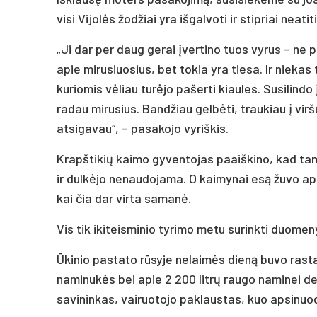
visi Vijolės žodžiai yra išgalvoti ir stipriai neati
„Ji dar per daug gerai įvertino tuos vyrus – ne p
apie mirusiuosius, bet tokia yra tiesa. Ir niekas
kuriomis vėliau turėjo pašerti kiaules. Susilindo 
radau mirusius. Bandžiau gelbėti, traukiau į virš
atsigavau“, – pasakojo vyriškis.
Krapštikių kaimo gyventojas paaiškino, kad tam
ir dulkėjo nenaudojama. O kaimynai esą žuvo ap
kai čia dar virta samanė.
Vis tik ikiteisminio tyrimo metu surinkti duomen
Ūkinio pastato rūsyje nelaimės dieną buvo rasta n
naminukės bei apie 2 200 litrų raugo naminei deg
savininkas, vairuotojo paklaustas, kuo apsinuo