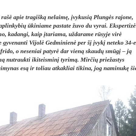
rašė apie tragišką nelaimę, įvykusią Plungės rajone,
aplinkybių ūkiniame pastate žuvo du vyrai. Ekspertizė
o, kadangi, kaip įtariama, uždarame rūsyje virė
yvenanti Vijolė Gedminienė per šį įvykį neteko 34-e
frido, o neseniai patyrė dar vieną skaudų smūgį – ją
mą nutraukti ikiteisminį tyrimą. Mirčių priežastys
aimynas esą ir toliau atkakliai tikina, jog naminukę ši