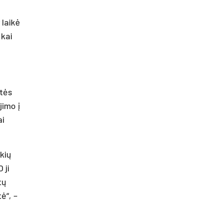
 laikė
 kai
ltės
jimo į
ai
okių
 ji
tų
ė“, –