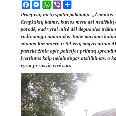
Facebook
Messenger
WhatsApp
Viber
Share
Praėjusių metų spalio pabaigoje „Žemaitis“ 
Krapštikių kaime, kurios metu dėl neaiškių 
parodė, kad vyrai mirė dėl deguonies trūkum
vadinamąją naminukę. Tame pačiame kaime g
sūnaus Kazimiero ir 59-erių sugyventinio Al
pasiekė žinia apie policijos priimtą sprendi
įvertintos kaip nelaimingas atsitikimas, o k
vyrai jo rūsyje virė sau.