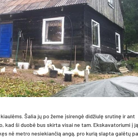
iaulėms. Šalia jų po žeme įsirengė didžiulę srutinę ir ant
o, kad ši duobė bus skirta visai ne tam. Ekskavatoriumi į j
kęs nė metro nesiekiančią angą, pro kurią slapta galėtų pa