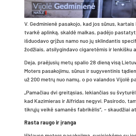
V. Gedminienė pasakojo, kad jos sūnus, kartais i
tvarkė aplinką, skaldė malkas, padėjo pastatyti 
išduodavo grįžus namo nuo jų sklindantis specif
žodžiais, atsilygindavo cigaretėmis ir lenkišku a
Deja, praėjusių metų spalio 28 dieną visą Lietuv
Moters pasakojimu, sūnus ir sugyventinis tądien
už 200 metrų nuo namų, o po valandos Vijolė pa
„Pamačiau dvi greitąsias, lekiančias su švyturėli
kad Kazimieras ir Alfridas negyvi. Pasirodo, t
tikrųjų veikė samanės fabrikėlis“, – skaudžiai a
Rasta raugo ir įranga
Išklausę moters pasakojimą, susisiekėme su jos 