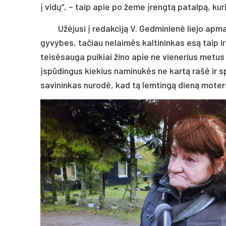
į vidų“, – taip apie po žeme įrengtą patalpą, kur
Užėjusi į redakciją V. Gedminienė liejo apma
gyvybes, tačiau nelaimės kaltininkas esą taip ir
teisėsauga puikiai žino apie ne vienerius metus
įspūdingus kiekius naminukės ne kartą rašė ir s
savininkas nurodė, kad tą lemtingą dieną moters