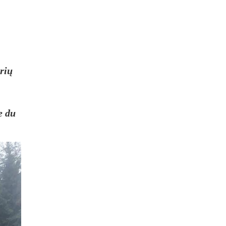
rių
e du