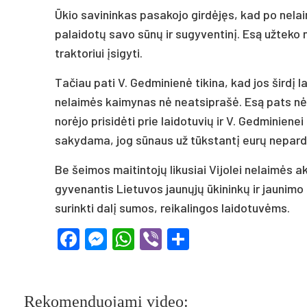
Ūkio savininkas pasakojo girdėjęs, kad po nel
palaidotų savo sūnų ir sugyventinį. Esą užteko ne
traktoriui įsigyti.
Tačiau pati V. Gedminienė tikina, kad jos širdį l
nelaimės kaimynas nė neatsiprašė. Esą pats nė n
norėjo prisidėti prie laidotuvių ir V. Gedminiene
sakydama, jog sūnaus už tūkstantį eurų nepard
Be šeimos maitintojų likusiai Vijolei nelaimės 
gyvenantis Lietuvos jaunųjų ūkininkų ir jaunim
surinkti dalį sumos, reikalingos laidotuvėms.
Facebook
Messenger
WhatsApp
Viber
Share
Rekomenduojami video: