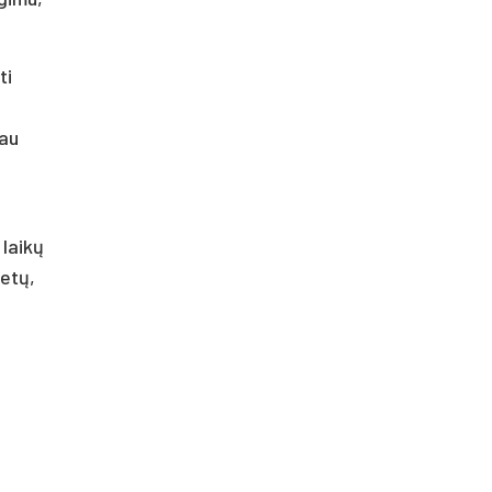
ti
jau
 laikų
metų,