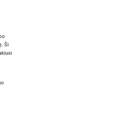
 po
. Ši
akiusi
ko