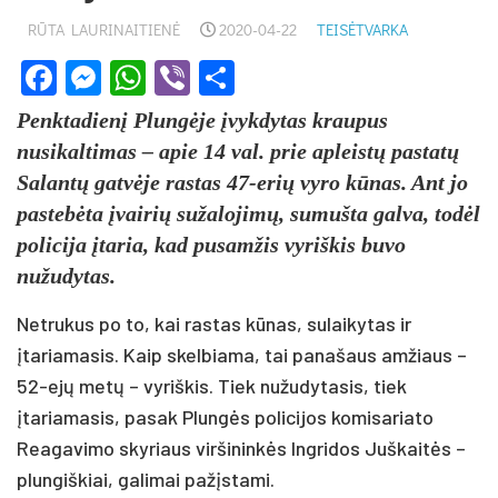
RŪTA LAURINAITIENĖ
2020-04-22
TEISĖTVARKA
Facebook
Messenger
WhatsApp
Viber
Share
Penktadienį Plungėje įvykdytas kraupus
nusikaltimas – apie 14 val. prie apleistų pastatų
Salantų gatvėje rastas 47-erių vyro kūnas. Ant jo
pastebėta įvairių sužalojimų, sumušta galva, todėl
policija įtaria, kad pusamžis vyriškis buvo
nužudytas.
Netrukus po to, kai rastas kūnas, sulaikytas ir
įtariamasis. Kaip skelbiama, tai panašaus amžiaus –
52-ejų metų – vyriškis. Tiek nužudytasis, tiek
įtariamasis, pasak Plungės policijos komisariato
Reagavimo skyriaus viršininkės Ingridos Juškaitės –
plungiškiai, galimai pažįstami.