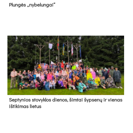
Plun­gės „ny­be­lun­gai“
Sep­ty­nios sto­vyk­los die­nos, šim­tai šyp­se­nų ir vie­nas
iš­ti­ki­mas lie­tus