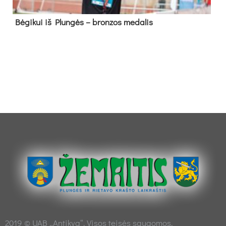
Bė­gi­kui iš Plun­gės – bron­zos me­da­lis
2019 © UAB „Antikva“. Visos teisės saugomos.