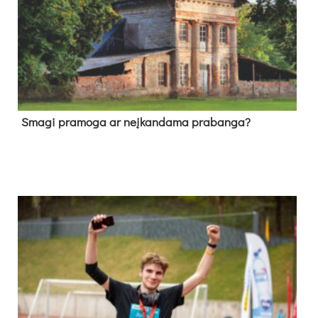
Sma­gi pra­mo­ga ar neį­kan­da­ma pra­ban­ga?