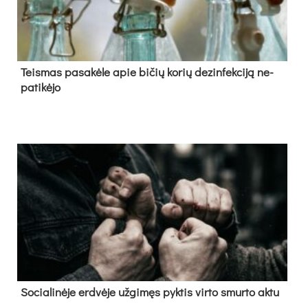
Teis­mas pa­sa­kė­le apie bi­čių ko­rių de­zin­fek­ci­ją ne­
pa­ti­kė­jo
So­cia­li­nė­je erd­vė­je už­gi­męs pyk­tis vir­to smur­to ak­tu