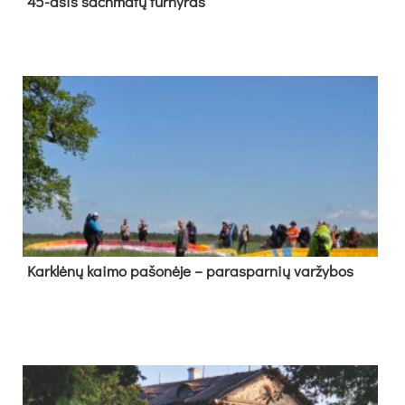
45-asis šach­ma­tų tur­ny­ras
Kark­lė­nų kai­mo pa­šo­nė­je – pa­ras­par­nių var­žy­bos