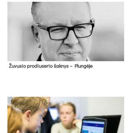
Žu­vu­sio pro­diu­se­rio šak­nys – Plun­gė­je