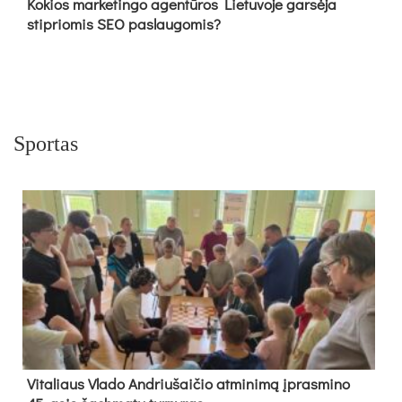
Kokios marketingo agentūros Lietuvoje garsėja
stipriomis SEO paslaugomis?
Sportas
Vi­ta­liaus Vla­do And­riu­šai­čio at­mi­ni­mą įpras­mi­no