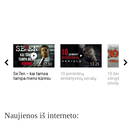
17:50
12:25
Se7en – kai tamsa
10 įsimintinų
10 įtemptų, k
tampa meno kūriniu
detektyvinių serialų
stingdančių k
istorijų
Naujienos iš interneto: