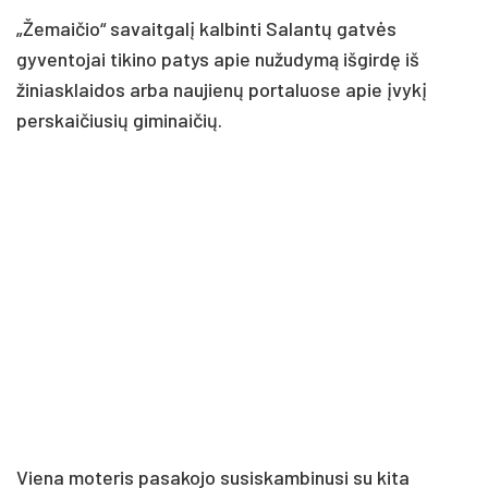
„Žemaičio“ savaitgalį kalbinti Salantų gatvės
gyventojai tikino patys apie nužudymą išgirdę iš
žiniasklaidos arba naujienų portaluose apie įvykį
perskaičiusių giminaičių.
Viena moteris pasakojo susiskambinusi su kita