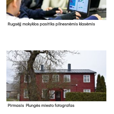
Rug­sė­jį mo­kyk­los pa­si­tiks pil­nes­nė­mis kla­sė­mis
Pir­ma­sis Plun­gės mies­to fo­tog­ra­fas