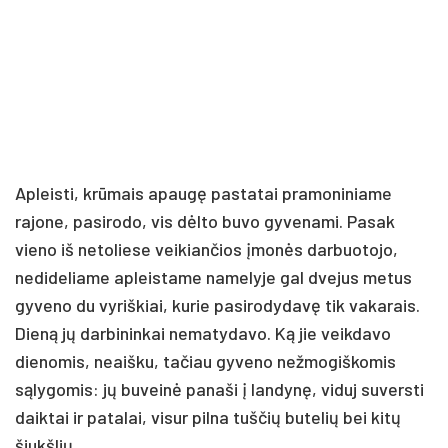
Apleisti, krūmais apaugę pastatai pramoniniame
rajone, pasirodo, vis dėlto buvo gyvenami. Pasak
vieno iš netoliese veikiančios įmonės darbuotojo,
nedideliame apleistame namelyje gal dvejus metus
gyveno du vyriškiai, kurie pasirodydavę tik vakarais.
Dieną jų darbininkai nematydavo. Ką jie veikdavo
dienomis, neaišku, tačiau gyveno nežmogiškomis
sąlygomis: jų buveinė panaši į landynę, viduj suversti
daiktai ir patalai, visur pilna tuščių butelių bei kitų
šiukšlių.