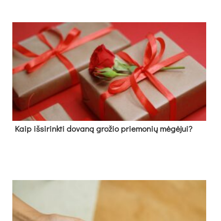
Kaip išsirinkti dovaną grožio priemonių mėgėjui?