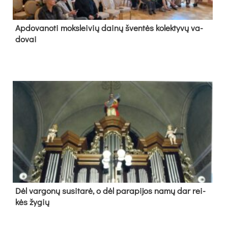
Ap­do­va­no­ti moks­lei­vių dai­nų šven­tės ko­lek­ty­vų va­
do­vai
Dėl var­go­nų su­si­ta­rė, o dėl pa­ra­pi­jos na­mų dar rei­
kės žy­gių