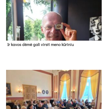
Ir ka­vos dė­mė ga­li virs­ti me­no kū­ri­niu