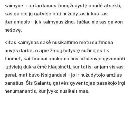
kaimyne ir aptardamos žmogžudystę bandė atsekti,
kas galėjo jų gatvėje būti nužudytas ir kas tas
įtariamasis – juk kaimynus žino, tačiau niekas galvon
nešovę.
Kitas kaimynas sakė nusikaltimo metu su žmona
buvęs darbe, o apie žmogžudystę sužinojęs tik
tuomet, kai žmonai paskambinusi užsienyje gyvenanti
jųdviejų dukra ėmė klausinėti, kur tėtis, ar jam viskas
gerai, mat buvo išsigandusi – jo ir nužudytojo amžius
panašus. Šis Salantų gatvės gyventojas pasakojo irgi
nenumanantis, kur įvyko nusikaltimas.