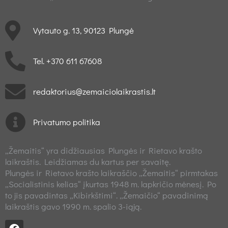
Vytauto g. 13, 90123 Plungė
Tel. +370 611 67608
redaktorius@zemaiciolaikrastis.lt
Privatumo politika
„Žemaitis“ yra didžiausias Plungės ir Rietavo krašto
laikraštis. Leidžiamas du kartus per savaitę.
Plungės ir Rietavo krašto laikraščio „Žemaitis“ pirmtakas
„Socialistinis kelias“ įkurtas 1948 m. lapkričio mėnesį. Po
to jis pavadintas „Kibirkštimi“. „Žemaičio“ pavadinimą
laikraštis gavo 1990 m. spalio 3-iąją.