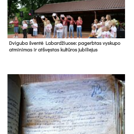
Dvi­gu­ba šven­tė La­bar­džiuo­se: pa­gerb­tas vys­ku­po
at­mi­ni­mas ir at­švęs­tas kul­tū­ros ju­bi­lie­jus