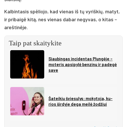
Kalbintasis spėliojo, kad vienas iš tų vyriškių, matyt,
ir pribaigė kitą, nes vienas dabar negyvas, o kitas –
areštinėje.
Taip pat skaitykite
Siau­bin­gas in­ci­den­tas Plun­gė­je –
mo­te­ris ap­si­py­lė ben­zi­nu ir pa­de­gė
sa­ve
Ša­tei­kių švie­su­lys: mo­ky­to­ja, ku­
rios šir­dy­je de­ga mei­lė žo­džiui