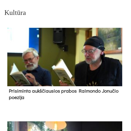
Kultūra
Pri­si­min­ta aukš­čiau­sios pra­bos Rai­mon­do Jo­nu­čio
poe­zi­ja