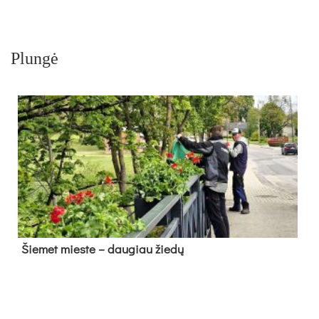
Plungė
Šie­met mies­te – dau­giau žie­dų