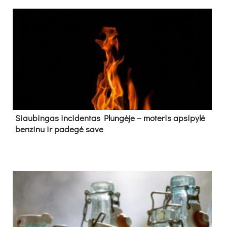
Siau­bin­gas in­ci­den­tas Plun­gė­je – mo­te­ris ap­si­py­lė
ben­zi­nu ir pa­de­gė sa­ve