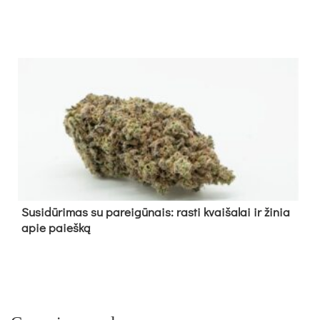
Su­si­dū­ri­mas su pa­rei­gū­nais: ras­ti kvai­ša­lai ir ži­nia
apie paieš­ką