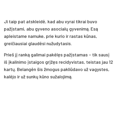
Ji taip pat atskleidė, kad abu vyrai tikrai buvo
pažįstami, abu gyveno asocialų gyvenimą. Esą
apleistame namuke, prie kurio ir rastas kūnas,
greičiausiai glaudėsi nužudytasis.
Prieš jį ranką galimai pakėlęs pažįstamas – tik sausį
iš įkalinimo įstaigos grįžęs recidyvistas, teistas jau 12
kartų. Belangėn šis žmogus pakliūdavo už vagystes,
kalėjo ir už sunkų kūno sužalojimą.