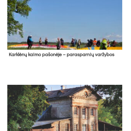
Kark­lė­nų kai­mo pa­šo­nė­je – pa­ras­par­nių var­žy­bos