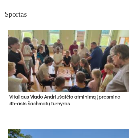
Sportas
Vi­ta­liaus Vla­do And­riu­šai­čio at­mi­ni­mą įpras­mi­no
45-asis šach­ma­tų tur­ny­ras