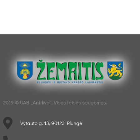
2019 © UAB „Antikva“. Visos teisės saugomos.
Vytauto g. 13, 90123 Plungė