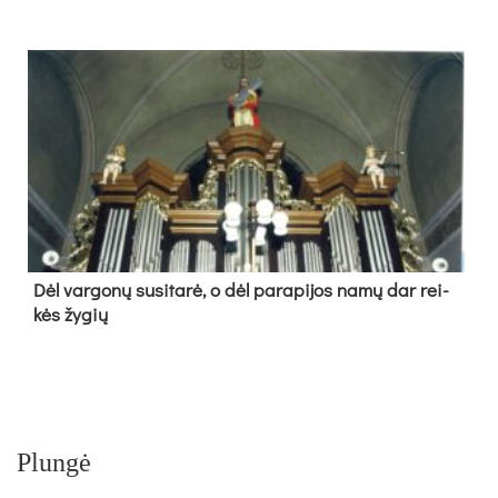
Dėl var­go­nų su­si­ta­rė, o dėl pa­ra­pi­jos na­mų dar rei­
kės žy­gių
Plungė