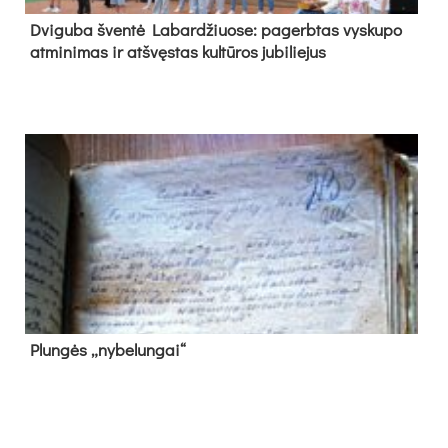
Dvi­gu­ba šven­tė La­bar­džiuo­se: pa­gerb­tas vys­ku­po
at­mi­ni­mas ir at­švęs­tas kul­tū­ros ju­bi­lie­jus
Plun­gės „ny­be­lun­gai“