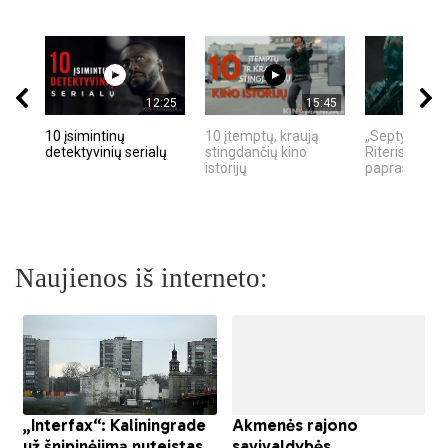
12:25
15:45
10 įsimintinų
10 įtemptų, kraują
„Septynių Ka
detektyvinių serialų
stingdančių kino
Riteris" – kai
istorijų
paprastumas
Naujienos iš interneto: