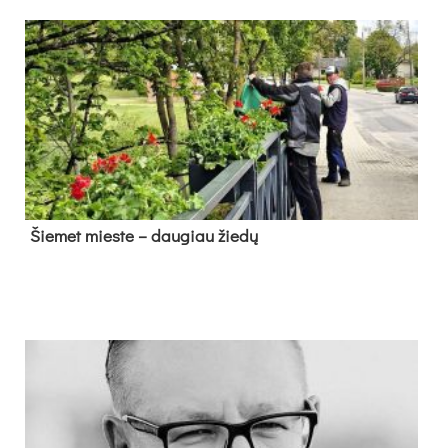
Šie­met mies­te – dau­giau žie­dų