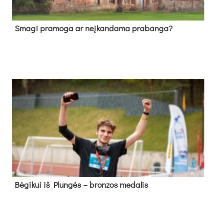
Sma­gi pra­mo­ga ar neį­kan­da­ma pra­ban­ga?
Bė­gi­kui iš Plun­gės – bron­zos me­da­lis