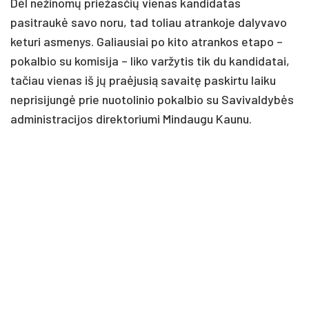
Dėl nežinomų priežasčių vienas kandidatas
pasitraukė savo noru, tad toliau atrankoje dalyvavo
keturi asmenys. Galiausiai po kito atrankos etapo –
pokalbio su komisija – liko varžytis tik du kandidatai,
tačiau vienas iš jų praėjusią savaitę paskirtu laiku
neprisijungė prie nuotolinio pokalbio su Savivaldybės
administracijos direktoriumi Mindaugu Kaunu.