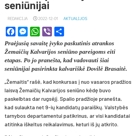
seniūnijai
REDAKCIJA
2022-12-01
AKTUALIJOS
Facebook
Messenger
WhatsApp
Viber
Share
Praėjusią savaitę įvyko paskutinis atrankos
Žemaičių Kalvarijos seniūno pareigoms eiti
etapas. Po jo pranešta, kad vadovauti šiai
seniūnijai pasirinkta kalvariškė Dovilė Brasaitė.
„Žemaitis“ rašė, kad konkursas į nuo vasaros pradžios
laisvą Žemaičių Kalvarijos seniūno kėdę buvo
paskelbtas dar rugsėjį. Spalio pradžioje pranešta,
kad sulaukta net 9-ių kandidatų paraiškų. Valstybės
tarnybos departamentui patikrinus, ar visi kandidatai
atitinka iškeltus reikalavimus, keturi iš jų atkrito.