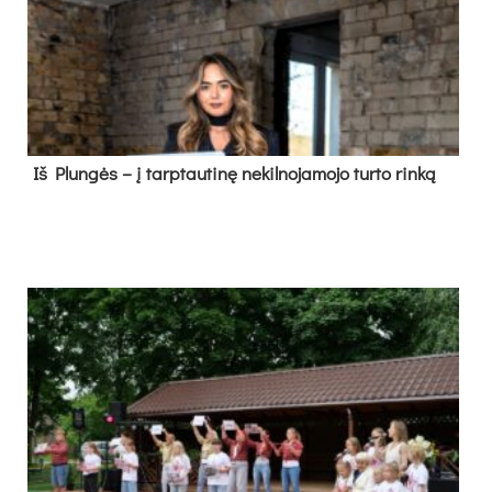
Iš Plungės – į tarptautinę nekilnojamojo turto rinką