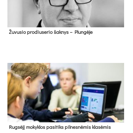
Žu­vu­sio pro­diu­se­rio šak­nys – Plun­gė­je
Rug­sė­jį mo­kyk­los pa­si­tiks pil­nes­nė­mis kla­sė­mis