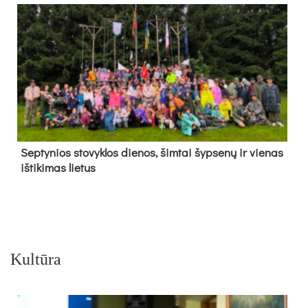
Sep­ty­nios sto­vyk­los die­nos, šim­tai šyp­se­nų ir vie­nas
iš­ti­ki­mas lie­tus
Kultūra