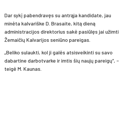
Dar sykį pabendravęs su antrąja kandidate, jau
minėta kalvariške D. Brasaite, kitą dieną
administracijos direktorius sakė pasiūlęs jai užimti
Žemaičių Kalvarijos seniūno pareigas.
„Beliko sulaukti, kol ji galės atsisveikinti su savo
dabartine darbotvarke ir imtis šių naujų pareigų“, –
teigė M. Kaunas.