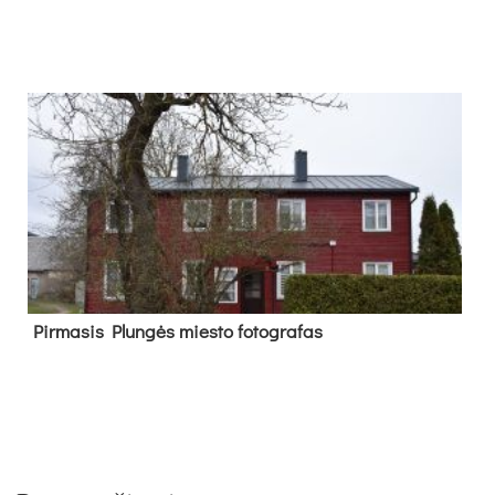
Pir­ma­sis Plun­gės mies­to fo­tog­ra­fas