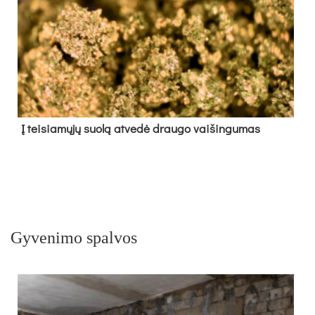
Į tei­sia­mų­jų suo­lą at­ve­dė drau­go vai­šin­gu­mas
Gyvenimo spalvos