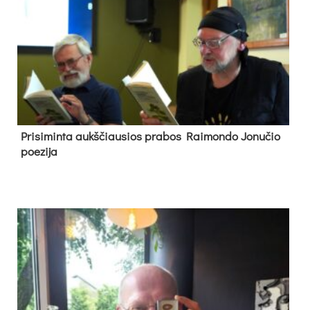
Pri­si­min­ta aukš­čiau­sios pra­bos Rai­mon­do Jo­nu­čio
poe­zi­ja