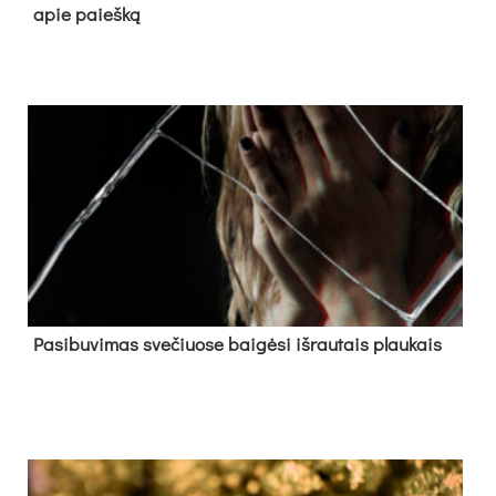
apie paieš­ką
Pa­si­bu­vi­mas sve­čiuo­se bai­gė­si iš­rau­tais plau­kais