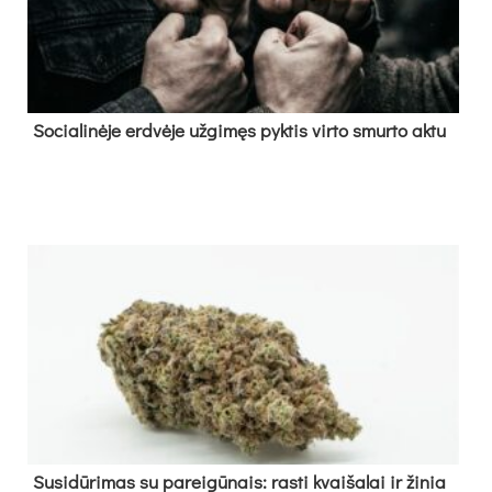
So­cia­li­nė­je erd­vė­je už­gi­męs pyk­tis vir­to smur­to ak­tu
Su­si­dū­ri­mas su pa­rei­gū­nais: ras­ti kvai­ša­lai ir ži­nia