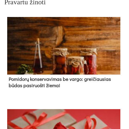
Pravartu žinoti
Pomidorų konservavimas be vargo: greičiausias
būdas pasiruošti žiemai