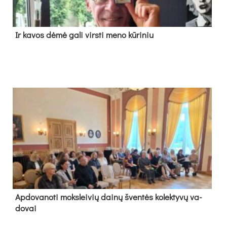
Ir ka­vos dė­mė ga­li virs­ti me­no kū­ri­niu
Ap­do­va­no­ti moks­lei­vių dai­nų šven­tės ko­lek­ty­vų va­
do­vai