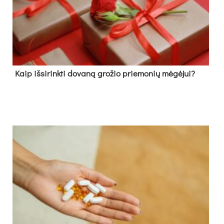
Kaip išsirinkti dovaną grožio priemonių mėgėjui?