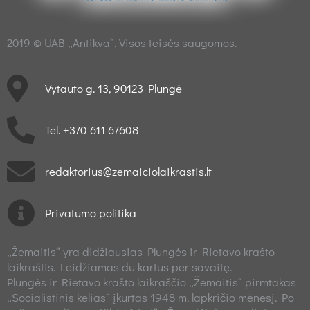
2019 © UAB „Antikva“. Visos teisės saugomos.
Vytauto g. 13, 90123 Plungė
Tel. +370 611 67608
redaktorius@zemaiciolaikrastis.lt
Privatumo politika
„Žemaitis“ yra didžiausias Plungės ir Rietavo krašto
laikraštis. Leidžiamas du kartus per savaitę.
Plungės ir Rietavo krašto laikraščio „Žemaitis“ pirmtakas
„Socialistinis kelias“ įkurtas 1948 m. lapkričio mėnesį. Po