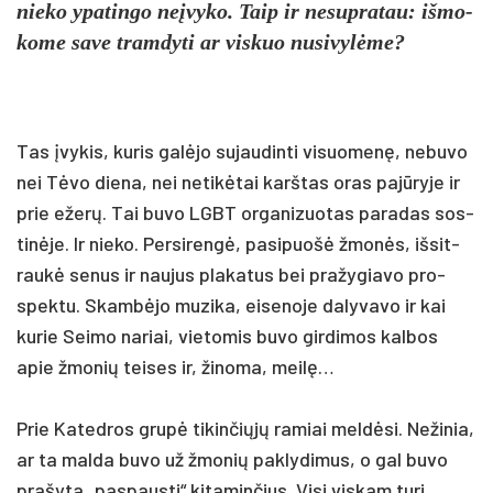
nie­ko ypa­tin­go ne­įvy­ko. Taip ir ne­sup­ra­tau: iš­mo­
ko­me sa­ve tram­dy­ti ar vis­kuo nu­si­vylė­me?
Tas įvy­kis, ku­ris galė­jo su­jau­din­ti vi­suo­menę, ne­bu­vo
nei Tėvo die­na, nei ne­tikė­tai karš­tas oras pa­jūry­je ir
prie ežerų. Tai bu­vo LGBT or­ga­ni­zuo­tas pa­ra­das sos­
tinė­je. Ir nie­ko. Per­si­rengė, pa­si­puošė žmonės, iš­sit­
raukė se­nus ir nau­jus pla­ka­tus bei pra­žy­gia­vo pro­
spek­tu. Skambė­jo mu­zi­ka, ei­se­no­je da­ly­va­vo ir kai
ku­rie Sei­mo na­riai, vie­to­mis bu­vo gir­di­mos kal­bos
apie žmo­nių tei­ses ir, ži­no­ma, meilę…
Prie Ka­ted­ros grupė ti­kin­čiųjų ra­miai meldė­si. Ne­ži­nia,
ar ta mal­da bu­vo už žmo­nių pa­kly­di­mus, o gal bu­vo
pra­šy­ta „pa­spaus­ti“ ki­ta­min­čius. Vi­si vis­kam tu­ri