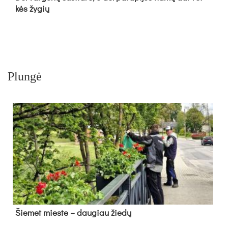
kės žy­gių
Plungė
Šie­met mies­te – dau­giau žie­dų