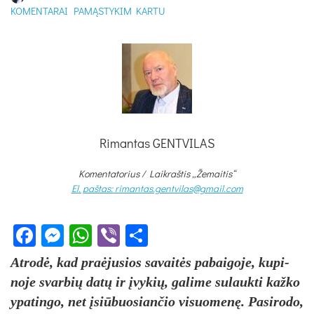
KOMENTARAI
PAMĄSTYKIM KARTU
Rimantas GENTVILAS
Komentatorius /
Laikraštis „Žemaitis“
El. paštas: rimantas.gentvilas@gmail.com
Facebook
Messenger
WhatsApp
Viber
Share
At­rodė, kad pra­ėju­sios sa­vaitės pa­bai­go­je, ku­pi­
no­je svar­bių datų ir įvy­kių, ga­li­me su­lauk­ti kaž­ko
ypa­tin­go, net įsiū­buo­sian­čio vi­suo­menę. Pa­si­ro­do,