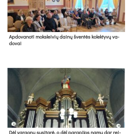
Ap­do­va­no­ti moks­lei­vių dai­nų šven­tės ko­lek­ty­vų va­
do­vai
Dėl var­go­nų su­si­ta­rė, o dėl pa­ra­pi­jos na­mų dar rei­