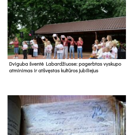
Dvi­gu­ba šven­tė La­bar­džiuo­se: pa­gerb­tas vys­ku­po
at­mi­ni­mas ir at­švęs­tas kul­tū­ros ju­bi­lie­jus