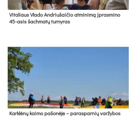
Vi­ta­liaus Vla­do And­riu­šai­čio at­mi­ni­mą įpras­mi­no
45-asis šach­ma­tų tur­ny­ras
Kark­lė­nų kai­mo pa­šo­nė­je – pa­ras­par­nių var­žy­bos