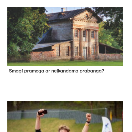
Sma­gi pra­mo­ga ar neį­kan­da­ma pra­ban­ga?