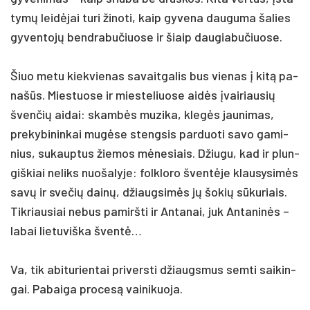
tymų leidė­jai tu­ri ži­no­ti, kaip gy­ve­na dau­gu­ma ša­lies
gy­ven­tojų bend­ra­bu­čiuo­se ir šiaip dau­gia­bu­čiuo­se.
Šiuo me­tu kiek­vie­nas sa­vait­ga­lis bus vie­nas į kitą pa­
našūs. Mies­tuo­se ir mies­te­liuo­se aidės įvai­riau­sių
šven­čių ai­dai: skambės mu­zi­ka, klegės jau­ni­mas,
pre­ky­bi­nin­kai mugė­se steng­sis par­duo­ti sa­vo ga­mi­
nius, su­kaup­tus žie­mos mėne­siais. Džiu­gu, kad ir plun­
giš­kiai ne­liks nuo­ša­ly­je: folk­lo­ro šventė­je klau­sy­simės
savų ir sve­čių dainų, džiaug­simės jų šo­kių sūku­riais.
Tik­riau­siai ne­bus pa­mirš­ti ir An­ta­nai, juk An­ta­ninės –
la­bai lie­tu­viš­ka šventė…
Va, tik abi­tu­rien­tai pri­vers­ti džiaugs­mus sem­ti sai­kin­
gai. Pa­bai­ga pro­cesą vai­ni­kuo­ja.