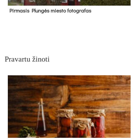
Pir­ma­sis Plun­gės mies­to fo­tog­ra­fas
Pravartu žinoti