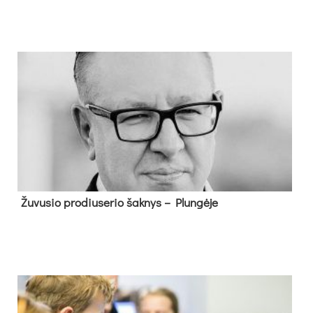
Žu­vu­sio pro­diu­se­rio šak­nys – Plun­gė­je