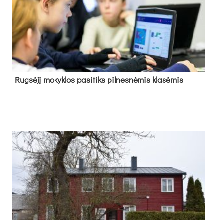
Rug­sė­jį mo­kyk­los pa­si­tiks pil­nes­nė­mis kla­sė­mis