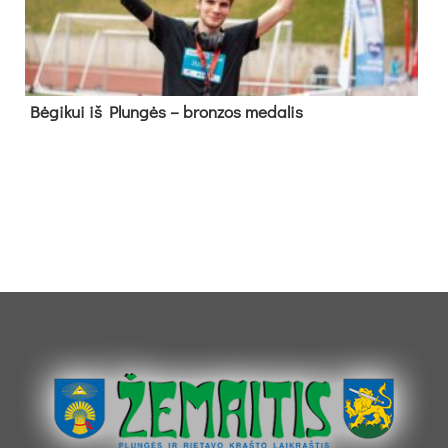
Bė­gi­kui iš Plun­gės – bron­zos me­da­lis