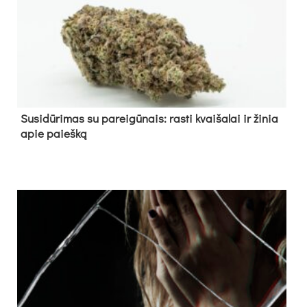
Su­si­dū­ri­mas su pa­rei­gū­nais: ras­ti kvai­ša­lai ir ži­nia
apie paieš­ką