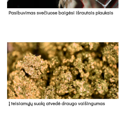
Pa­si­bu­vi­mas sve­čiuo­se bai­gė­si iš­rau­tais plau­kais
Į tei­sia­mų­jų suo­lą at­ve­dė drau­go vai­šin­gu­mas