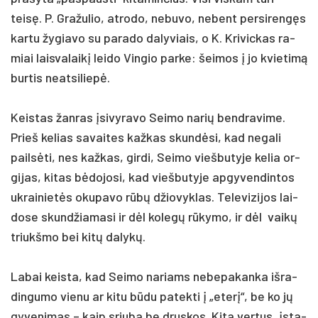
teisę. P. Gra­žu­lio, at­ro­do, ne­bu­vo, ne­bent per­si­rengęs
kar­tu žy­gia­vo su pa­ra­do da­ly­viais, o K. Kri­vic­kas ra­
miai lais­va­laikį lei­do Vin­gio par­ke: šei­mos į jo kvie­timą
bur­tis neat­si­liepė.
Keis­tas žan­ras įsi­vy­ra­vo Sei­mo na­rių bend­ra­vi­me.
Prieš ke­lias sa­vai­tes kaž­kas skundė­si, kad ne­ga­li
pailsė­ti, nes kaž­kas, gir­di, Sei­mo vieš­bu­ty­je ke­lia or­
gi­jas, ki­tas bėdo­jo­si, kad vieš­bu­ty­je ap­gy­ven­din­tos
uk­rai­nietės oku­pa­vo rūbų džio­vyk­las. Te­le­vi­zi­jos lai­
do­se skund­žia­ma­si ir dėl ko­legų rūky­mo, ir dėl vaikų
triukš­mo bei kitų da­lykų.
La­bai keis­ta, kad Sei­mo na­riams ne­be­pa­kan­ka iš­ra­
din­gu­mo vie­nu ar ki­tu būdu pa­tek­ti į „eterį“, be ko jų
gy­ve­ni­mas – kaip sriu­ba be drus­kos. Ki­ta ver­tus, įsta­