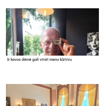
Ir ka­vos dė­mė ga­li virs­ti me­no kū­ri­niu