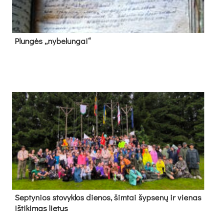
Plun­gės „ny­be­lun­gai“
Sep­ty­nios sto­vyk­los die­nos, šim­tai šyp­se­nų ir vie­nas
iš­ti­ki­mas lie­tus