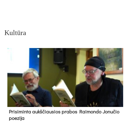
Kultūra
Pri­si­min­ta aukš­čiau­sios pra­bos Rai­mon­do Jo­nu­čio
poe­zi­ja