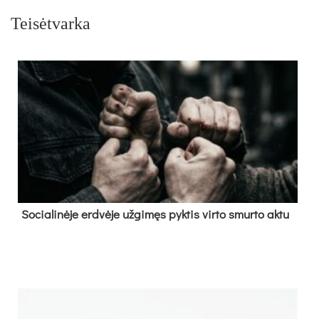
Teisėtvarka
So­cia­li­nė­je erd­vė­je už­gi­męs pyk­tis vir­to smur­to ak­tu