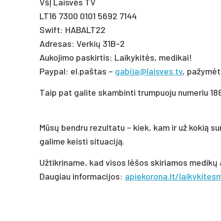
VšĮ Laisvės TV
LT16 7300 0101 5692 7144
Swift: HABALT22
Adresas: Verkių 31B-2
Aukojimo paskirtis: Laikykitės, medikai!
Paypal: el.paštas –
gabija@laisves.tv
, pažymėt
Taip pat galite skambinti trumpuoju numeriu 188
Mūsų bendru rezultatu – kiek, kam ir už kokią su
galime keisti situaciją.
Užtikriname, kad visos lėšos skiriamos medikų
Daugiau informacijos:
apiekorona.lt/laikykites