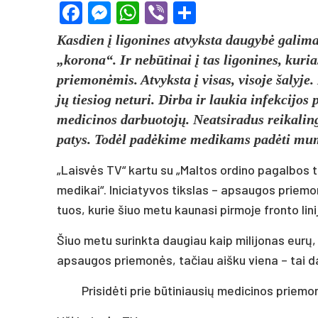
Facebook
Messenger
WhatsApp
Viber
Share
Kasdien į ligonines atvyksta daugybė galima
„korona“. Ir nebūtinai į tas ligonines, kur
priemonėmis. Atvyksta į visas, visoje šalyj
jų tiesiog neturi. Dirba ir laukia infekcijo
medicinos darbuotojų. Neatsiradus reikalin
patys. Todėl padėkime medikams padėti mu
„Laisvės TV“ kartu su „Maltos ordino pagalbos ta
medikai“. Iniciatyvos tikslas – apsaugos priemon
tuos, kurie šiuo metu kaunasi pirmoje fronto lin
Šiuo metu surinkta daugiau kaip milijonas eurų, 
apsaugos priemonės, tačiau aišku viena – tai d
Prisidėti prie būtiniausių medicinos priemo