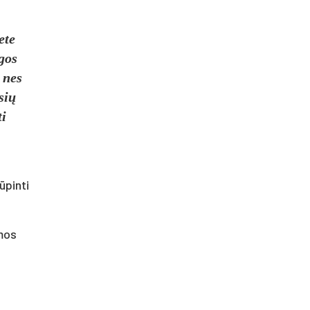
ete
gos
 nes
sių
ti
ūpinti
omos