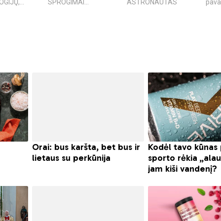
IJŲ,...
SPROGIMAI...
ASTRONAUTAS
pavad