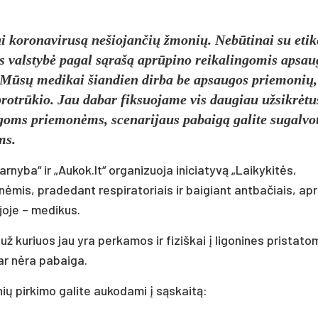
i koronavirusą nešiojančių žmonių. Nebūtinai su etik
ias valstybė pagal sąrašą aprūpino reikalingomis apsau
e. Mūsų medikai šiandien dirba be apsaugos priemonių,
s protrūkio. Jau dabar fiksuojame vis daugiau užsikrėtu
goms priemonėms, scenarijaus pabaigą galite sugalvo
ms.
rnyba“ ir „Aukok.lt“ organizuoja iniciatyvą „Laikykitės,
ėmis, pradedant respiratoriais ir baigiant antbačiais, apr
ijoje – medikus.
už kuriuos jau yra perkamos ir fiziškai į ligonines pristat
ar nėra pabaiga.
nių pirkimo galite aukodami į sąskaitą: