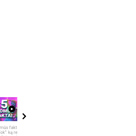
04:13
00:40
10:24
omūs faktai apie
Žemaitiškai dainuoja
6 DIDŽIAUSI TECH
ok“: ką reiškia
SKANDALAI: AFEROS,