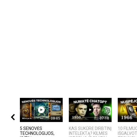
08:05
07:18
5 SENOVĖS
KAS SUKŪRĖ DIRBTINĮ
10 FILMU
TECHNOLOGIJOS,
INTELEKTĄ? KILMĖS
IŠGALVO