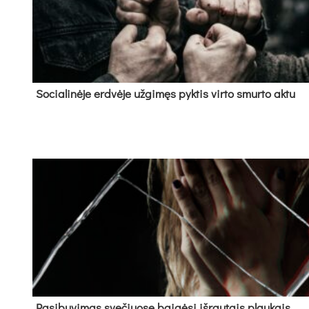
So­cia­li­nė­je erd­vė­je už­gi­męs pyk­tis vir­to smur­to ak­tu
Pa­si­bu­vi­mas sve­čiuo­se bai­gė­si iš­rau­tais plau­kais