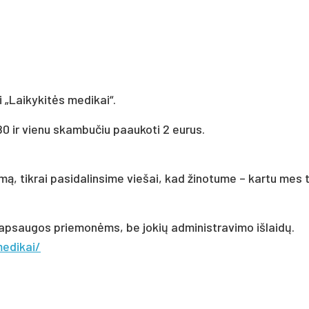
i „Laikykitės medikai“.
0 ir vienu skambučiu paaukoti 2 eurus.
mą, tikrai pasidalinsime viešai, kad žinotume – kartu mes t
 apsaugos priemonėms, be jokių administravimo išlaidų.
medikai/