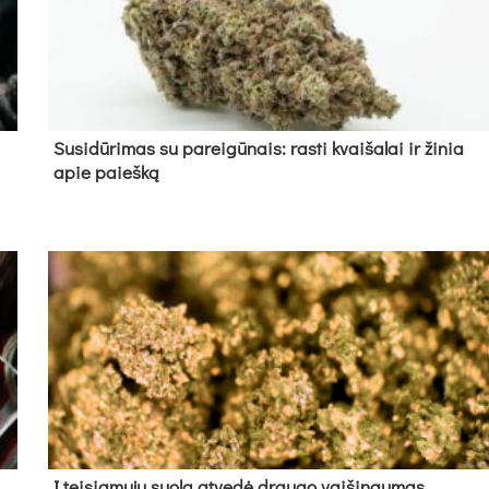
Su­si­dū­ri­mas su pa­rei­gū­nais: ras­ti kvai­ša­lai ir ži­nia
apie paieš­ką
Į tei­sia­mų­jų suo­lą at­ve­dė drau­go vai­šin­gu­mas