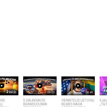
09:20
09:20
08:40
OSE
5 GALINGIAUSI
VIENINTELIS LIETUVIŲ
5 įd
TŲ
BRANDUOLINIAI
KILMĖS NASA
„TikT