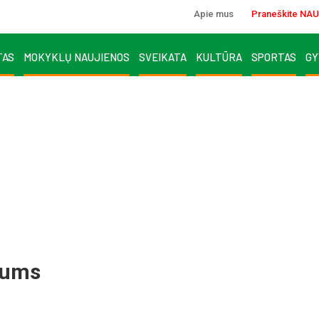
Apie mus
Praneškite NAU
TAS
MOKYKLŲ NAUJIENOS
SVEIKATA
KULTŪRA
SPORTAS
GY
mums