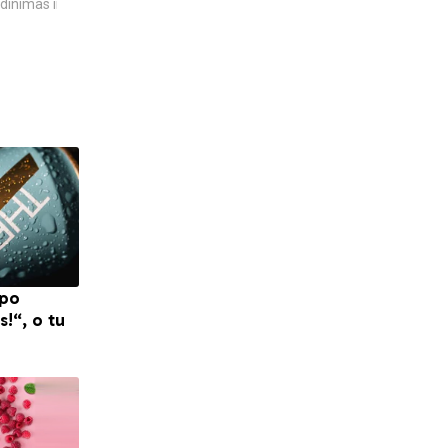
inimas ir ne tik
MELAI IR...