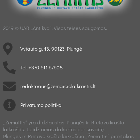
2019 © UAB „Antikva“. Visos teisės saugomos.
Vytauto g. 13, 90123 Plungė
Tel. +370 611 67608
redaktorius@zemaiciolaikrastis.lt
Privatumo politika
„Žemaitis“ yra didžiausias Plungės ir Rietavo krašto
laikraštis. Leidžiamas du kartus per savaitę.
Plungės ir Rietavo krašto laikraščio „Žemaitis“ pirmtakas