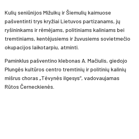
Kulių seniūnijos Mižuikų ir Šiemulių kaimuose
pašventinti trys kryžiai Lietuvos partizanams, jų
ryšininkams ir rėmėjams, politiniams kaliniams bei
tremtiniams, kentėjusiems ir žuvusiems sovietmečio
okupacijos laikotarpiu, atminti.
Paminklus pašventino klebonas A. Mačiulis, giedojo
Plungės kultūros centro tremtinių ir politinių kalinių
mišrus choras „Tėvynės ilgesys“, vadovaujamas
Rūtos Černeckienės.