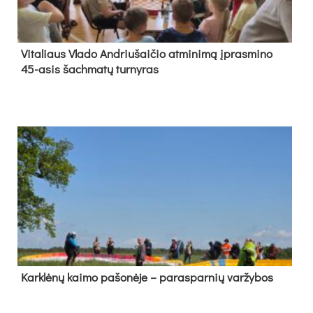
Vi­ta­liaus Vla­do And­riu­šai­čio at­mi­ni­mą įpras­mi­no
45-asis šach­ma­tų tur­ny­ras
Kark­lė­nų kai­mo pa­šo­nė­je – pa­ras­par­nių var­žy­bos