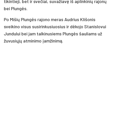
tikintieji, bet ir svečiai, suvažiavę iš aplinkinių rajonų
bei Plungės.
Po Mišių Plungės rajono meras Audrius Klišonis
sveikino visus susirinkusiuosius ir dėkojo Stanislovui
Jundului bei jam talkinusiems Plungės šauliams už
žuvusiųjų atminimo įamžinimą.