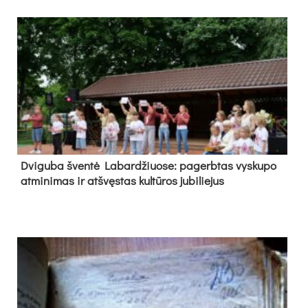
Dvi­gu­ba šven­tė La­bar­džiuo­se: pa­gerb­tas vys­ku­po
at­mi­ni­mas ir at­švęs­tas kul­tū­ros ju­bi­lie­jus