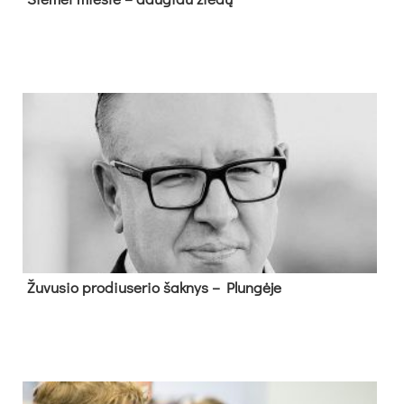
Žu­vu­sio pro­diu­se­rio šak­nys – Plun­gė­je