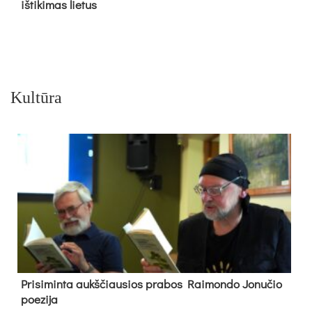
iš­ti­ki­mas lie­tus
Kultūra
Pri­si­min­ta aukš­čiau­sios pra­bos Rai­mon­do Jo­nu­čio
poe­zi­ja