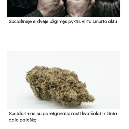
So­cia­li­nė­je erd­vė­je už­gi­męs pyk­tis vir­to smur­to ak­tu
Su­si­dū­ri­mas su pa­rei­gū­nais: ras­ti kvai­ša­lai ir ži­nia
apie paieš­ką