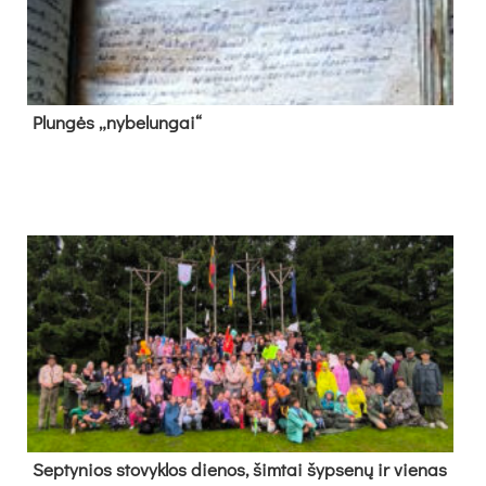
Plun­gės „ny­be­lun­gai“
Sep­ty­nios sto­vyk­los die­nos, šim­tai šyp­se­nų ir vie­nas