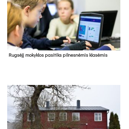
Rug­sė­jį mo­kyk­los pa­si­tiks pil­nes­nė­mis kla­sė­mis