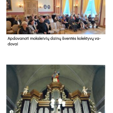
Ap­do­va­no­ti moks­lei­vių dai­nų šven­tės ko­lek­ty­vų va­
do­vai