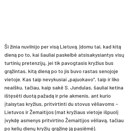
Ši žinia nuvilnijo per visą Lietuvą. Įdomu tai, kad kitą
dieną po to, kai šauliai paskelbė atsisakysiantys visų
turtinių pretenzijų, jei tik pavogtasis kryžius bus
grąžintas, kitą dieną po to jis buvo rastas senojoje
vietoje. Kas taip nevykusiai „pajuokavo“, taip ir liko
neaišku, tačiau, kaip sakė S. Jundulas, šauliai ketina
ištęsėti duotą pažadą ir prie akmenis, ant kurio
įtaisytas kryžius, pritvirtinti du stovus vėliavoms –
Lietuvos ir Žemaitijos (mat kryžiaus vietoje išpuolį
įvykdę asmenys pritvirtino Žemaitijos vėliavą, tačiau
po kelių dienų kryžių grąžinę ją pasiėmė).