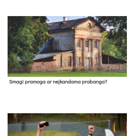
Sma­gi pra­mo­ga ar neį­kan­da­ma pra­ban­ga?