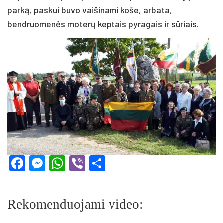
parką, paskui buvo vaišinami koše, arbata,
bendruomenės moterų keptais pyragais ir sūriais.
Facebook
Messenger
WhatsApp
Viber
Share
Rekomenduojami video: