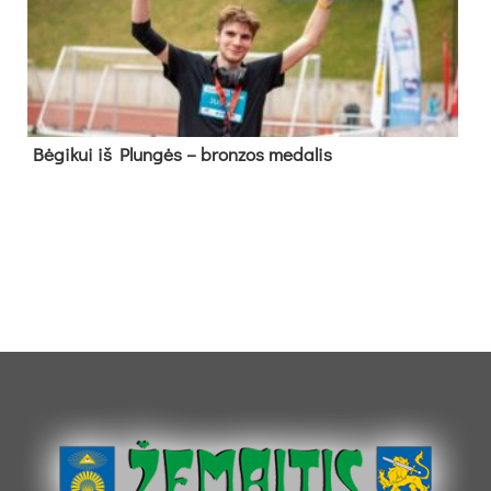
Bė­gi­kui iš Plun­gės – bron­zos me­da­lis