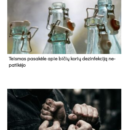
Teis­mas pa­sa­kė­le apie bi­čių ko­rių de­zin­fek­ci­ją ne­
pa­ti­kė­jo