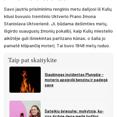
Savo jautriu prisiminimu renginio metu dalijosi iš Kulių
kilusi buvusio tremtinio Uktverio Prano žmona
Stanislava Uktverienė. Ji, būdama dešimties metų,
išgirdo suaugusių žmonių pokalbį, kaip Kulių miestelio
aikštėje guli išniekintas partizano kūnas, o šalia jo
pamatė klūpančią moterį. Tai buvo 1948 metų ruduo.
Taip pat skaitykite
Siau­bin­gas in­ci­den­tas Plun­gė­je –
mo­te­ris ap­si­py­lė ben­zi­nu ir pa­de­gė
sa­ve
Ša­tei­kių švie­su­lys: mo­ky­to­ja, ku­
rios šir­dy­je de­ga mei­lė žo­džiui