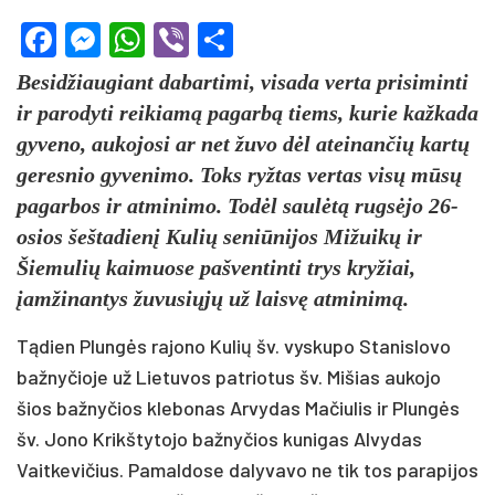
Facebook
Messenger
WhatsApp
Viber
Share
Besidžiaugiant dabartimi, visada verta prisiminti
ir parodyti reikiamą pagarbą tiems, kurie kažkada
gyveno, aukojosi ar net žuvo dėl ateinančių kartų
geresnio gyvenimo. Toks ryžtas vertas visų mūsų
pagarbos ir atminimo. Todėl saulėtą rugsėjo 26-
osios šeštadienį Kulių seniūnijos Mižuikų ir
Šiemulių kaimuose pašventinti trys kryžiai,
įamžinantys žuvusiųjų už laisvę atminimą.
Tądien Plungės rajono Kulių šv. vyskupo Stanislovo
bažnyčioje už Lietuvos patriotus šv. Mišias aukojo
šios bažnyčios klebonas Arvydas Mačiulis ir Plungės
šv. Jono Krikštytojo bažnyčios kunigas Alvydas
Vaitkevičius. Pamaldose dalyvavo ne tik tos parapijos