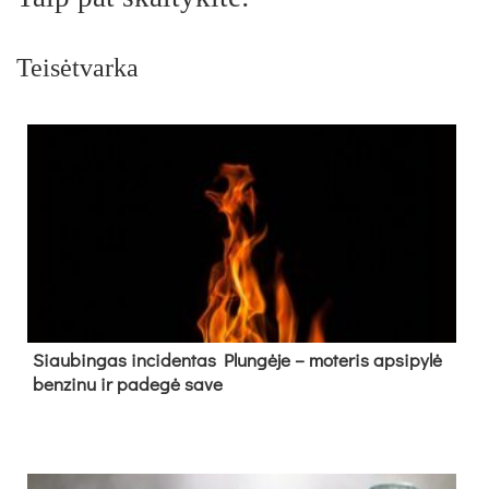
Teisėtvarka
Siau­bin­gas in­ci­den­tas Plun­gė­je – mo­te­ris ap­si­py­lė
ben­zi­nu ir pa­de­gė sa­ve