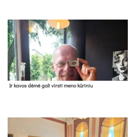
Ir ka­vos dė­mė ga­li virs­ti me­no kū­ri­niu