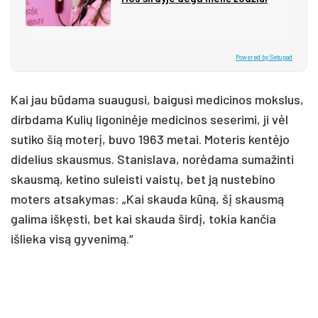
Powered by Setupad
Kai jau būdama suaugusi, baigusi medicinos mokslus,
dirbdama Kulių ligoninėje medicinos seserimi, ji vėl
sutiko šią moterį, buvo 1963 metai. Moteris kentėjo
didelius skausmus. Stanislava, norėdama sumažinti
skausmą, ketino suleisti vaistų, bet ją nustebino
moters atsakymas: „Kai skauda kūną, šį skausmą
galima iškęsti, bet kai skauda širdį, tokia kančia
išlieka visą gyvenimą.“