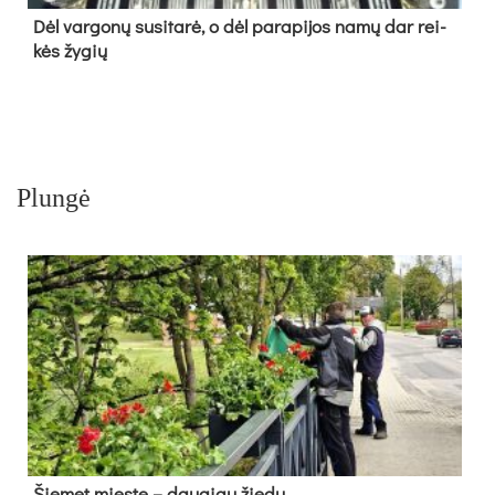
Dėl var­go­nų su­si­ta­rė, o dėl pa­ra­pi­jos na­mų dar rei­
kės žy­gių
Plungė
Šie­met mies­te – dau­giau žie­dų