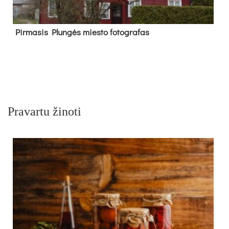
Pir­ma­sis Plun­gės mies­to fo­tog­ra­fas
Pravartu žinoti