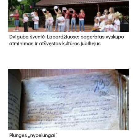
Dvi­gu­ba šven­tė La­bar­džiuo­se: pa­gerb­tas vys­ku­po
at­mi­ni­mas ir at­švęs­tas kul­tū­ros ju­bi­lie­jus
Plun­gės „ny­be­lun­gai“