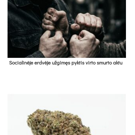
So­cia­li­nė­je erd­vė­je už­gi­męs pyk­tis vir­to smur­to ak­tu