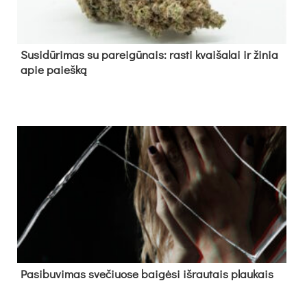
Su­si­dū­ri­mas su pa­rei­gū­nais: ras­ti kvai­ša­lai ir ži­nia
apie paieš­ką
Pa­si­bu­vi­mas sve­čiuo­se bai­gė­si iš­rau­tais plau­kais