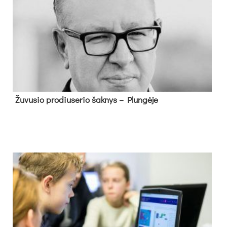
Žu­vu­sio pro­diu­se­rio šak­nys – Plun­gė­je