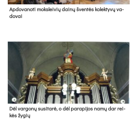
Ap­do­va­no­ti moks­lei­vių dai­nų šven­tės ko­lek­ty­vų va­
do­vai
Dėl var­go­nų su­si­ta­rė, o dėl pa­ra­pi­jos na­mų dar rei­
kės žy­gių