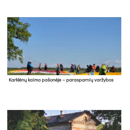
Kark­lė­nų kai­mo pa­šo­nė­je – pa­ras­par­nių var­žy­bos