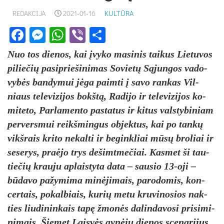
REDAKCIJA
2021-01-16
KULTŪRA
Facebook
Messenger
WhatsApp
Viber
Share
Nuo tos die­nos, kai įvy­ko ma­si­nis tai­kus Lie­tu­vos
pi­lie­čių pa­si­prie­ši­ni­mas So­vietų Sąjun­gos va­do­
vybės ban­dy­mui jėga paim­ti į sa­vo ran­kas Vil­
niaus te­le­vi­zi­jos bokštą, Ra­di­jo ir te­le­vi­zi­jos ko­
mi­te­to, Par­la­men­to pa­status ir ki­tus vals­ty­bi­niam
per­vers­mui reikš­min­gus ob­jek­tus, kai po tankų
vikš­rais kri­to ne­kal­ti ir be­gink­liai mūsų bro­liai ir
se­se­rys, pra­ėjo trys de­šimt­me­čiai. Kas­met ši tau­
tie­čių krau­ju ap­lais­ty­ta da­ta – sau­sio 13-oji –
būda­vo pa­žy­mi­ma minė­ji­mais, pa­ro­do­mis, kon­
cer­tais, po­kal­biais, ku­rių me­tu kru­vi­no­sios nak­
ties liu­di­nin­kais tapę žmonės da­lin­da­vo­si pri­si­mi­
ni­mais. Šie­met Laisvės gynėjų die­nos sce­na­ri­jus