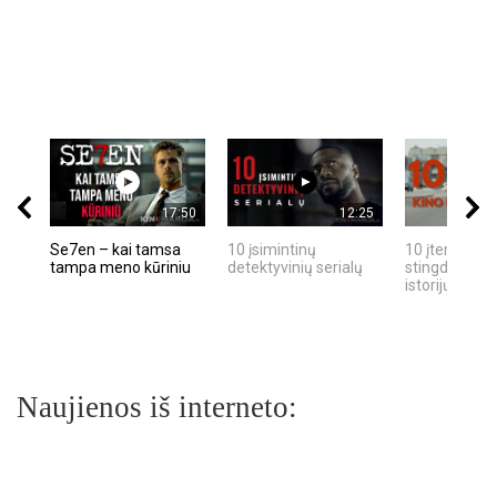
17:50
12:25
Se7en – kai tamsa
10 įsimintinų
10 įtemptų, k
tampa meno kūriniu
detektyvinių serialų
stingdančių k
istorijų
Naujienos iš interneto: