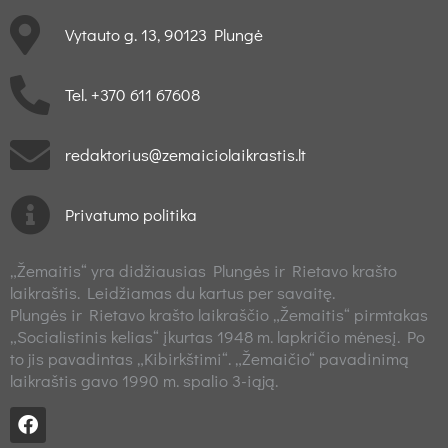
Vytauto g. 13, 90123 Plungė
Tel. +370 611 67608
redaktorius@zemaiciolaikrastis.lt
Privatumo politika
„Žemaitis“ yra didžiausias Plungės ir Rietavo krašto
laikraštis. Leidžiamas du kartus per savaitę.
Plungės ir Rietavo krašto laikraščio „Žemaitis“ pirmtakas
„Socialistinis kelias“ įkurtas 1948 m. lapkričio mėnesį. Po
to jis pavadintas „Kibirkštimi“. „Žemaičio“ pavadinimą
laikraštis gavo 1990 m. spalio 3-iąją.