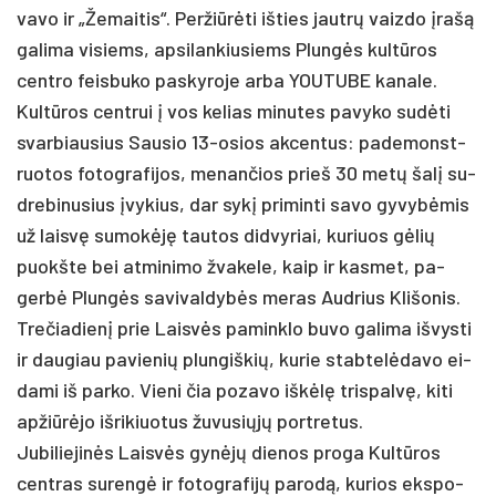
va­vo ir „Že­mai­tis“. Per­žiūrė­ti iš­ties jautrų vaiz­do įrašą
ga­li­ma vi­siems, ap­si­lan­kiu­siems Plungės kultū­ros
cent­ro feis­bu­ko pa­sky­ro­je ar­ba YOU­TU­BE ka­na­le.
Kultū­ros cent­rui į vos ke­lias mi­nu­tes pa­vy­ko su­dėti
svar­biau­sius Sau­sio 13-osios ak­cen­tus: pa­de­monst­
ruo­tos fo­tog­ra­fi­jos, me­nan­čios prie­š 30 metų šalį su­
dre­bi­nu­sius įvy­kius, dar sykį pri­min­ti sa­vo gy­vybė­mis
už laisvę su­mokėję tau­tos did­vy­riai, ku­riuos gėlių
puokš­te bei at­mi­ni­mo žva­ke­le, kaip ir kas­met, pa­
gerbė Plungės sa­vi­val­dybės me­ras Aud­rius Kli­šo­nis.
Tre­čia­dienį prie Laisvės pa­mink­lo bu­vo ga­li­ma iš­vys­ti
ir dau­giau pa­vie­nių plun­giš­kių, ku­rie stab­telė­da­vo ei­
da­mi iš par­ko. Vie­ni čia po­za­vo iškėlę tris­palvę, ki­ti
ap­žiūrė­jo iš­ri­kiuo­tus žu­vu­siųjų po­rtre­tus.
Ju­bi­lie­jinės Laisvės gynėjų die­nos pro­ga Kultū­ros
cent­ras su­rengė ir fotografijų pa­rodą, ku­rios eks­po­