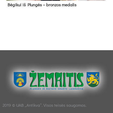
Bė­gi­kui iš Plun­gės – bron­zos me­da­lis
2019 © UAB „Antikva“. Visos teisės saugomos.