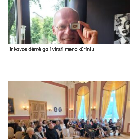
Ir ka­vos dė­mė ga­li virs­ti me­no kū­ri­niu