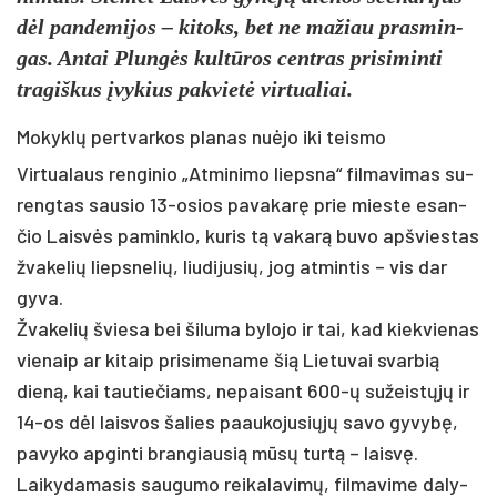
dėl pan­de­mi­jos – ki­toks, bet ne ma­žiau pra­smin­
gas. An­tai Plungės kultū­ros cent­ras pri­si­min­ti
tra­giš­kus įvykius pa­kvietė vir­tua­liai.
Mokyklų pertvarkos planas nuėjo iki teismo
Vir­tua­laus ren­gi­nio „At­mi­ni­mo lieps­na“ fil­ma­vi­mas su­
reng­tas sau­sio 13-osios pa­va­karę prie mies­te esan­
čio Laisvės pa­mink­lo, ku­ris tą va­karą bu­vo ap­švies­tas
žva­ke­lių lieps­ne­lių, liu­di­ju­sių, jog at­min­tis – vis dar
gy­va.
Žva­ke­lių švie­sa bei ši­lu­ma by­lo­jo ir tai, kad kiek­vie­nas
vie­naip ar ki­taip pri­si­me­na­me šią Lie­tu­vai svar­bią
dieną, kai tau­tie­čiams, ne­pai­sant 600-ų su­žeistųjų ir
14-os dėl lais­vos ša­lies paau­ko­ju­siųjų sa­vo gy­vybę,
pa­vy­ko ap­gin­ti bran­giau­sią mūsų turtą – laisvę.
Lai­ky­da­ma­sis sau­gu­mo rei­ka­la­vimų, fil­ma­vi­me da­ly­