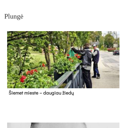
Plungė
Šie­met mies­te – dau­giau žie­dų