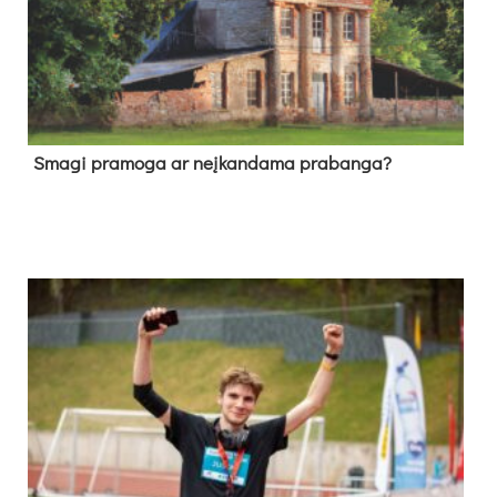
Sma­gi pra­mo­ga ar neį­kan­da­ma pra­ban­ga?