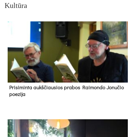
Kultūra
Pri­si­min­ta aukš­čiau­sios pra­bos Rai­mon­do Jo­nu­čio
poe­zi­ja