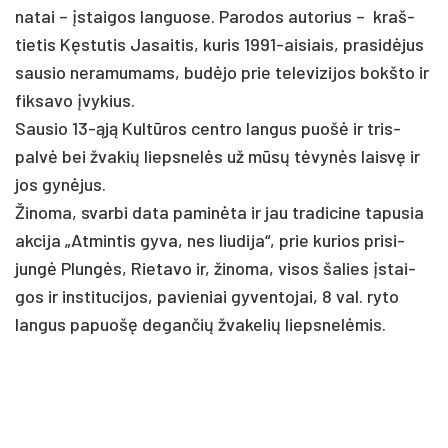
na­tai – įstai­gos lan­guo­se. Pa­ro­dos au­to­rius – kraš­
tie­tis Kęstu­tis Ja­sai­tis, ku­ris 1991-ai­siais, pra­si­dėjus
sau­sio ne­ra­mu­mams, budė­jo prie te­le­vi­zi­jos bokš­to ir
fik­sa­vo įvy­kius.
Sau­sio 13-ąją Kultū­ros cent­ro lan­gus puošė ir tris­
palvė bei žva­kių lieps­nelės už mūsų tėvynės laisvę ir
jos gynė­jus.
Ži­no­ma, svar­bi da­ta pa­minė­ta ir jau tra­di­ci­ne ta­pu­sia
ak­ci­ja „At­min­tis gy­va, nes liu­di­ja“, prie ku­rios pri­si­
jungė Plungės, Rie­ta­vo ir, ži­no­ma, vi­sos ša­lies įstai­
gos ir ins­ti­tu­ci­jos, pavieniai gyventojai, 8 val. ry­to
lan­gus pa­puo­šę de­gan­čių žva­ke­lių lieps­nelė­mis.