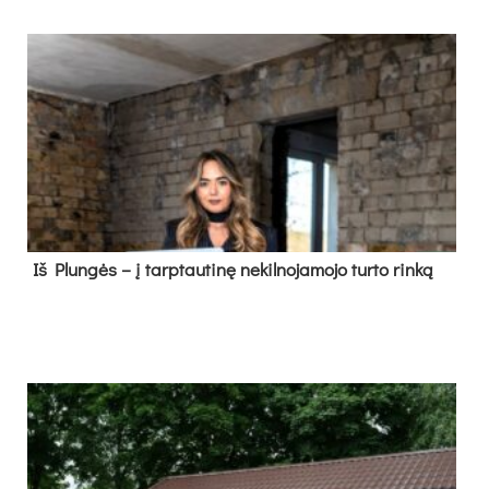
Iš Plungės – į tarptautinę nekilnojamojo turto rinką