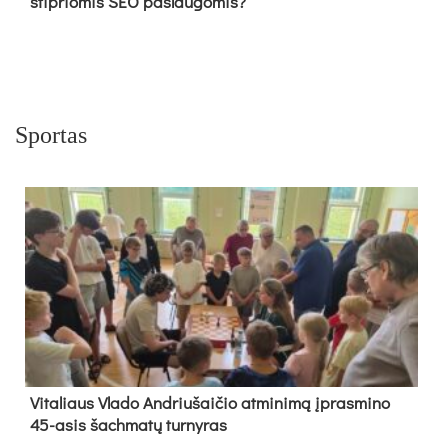
stipriomis SEO paslaugomis?
Sportas
Vi­ta­liaus Vla­do And­riu­šai­čio at­mi­ni­mą įpras­mi­no
45-asis šach­ma­tų tur­ny­ras