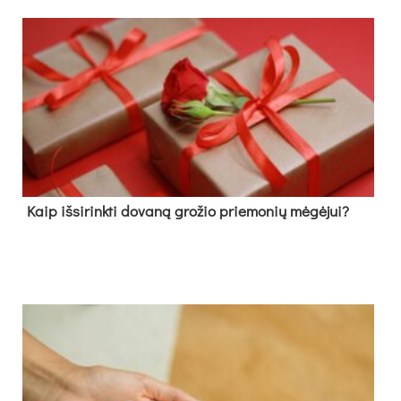
Kaip išsirinkti dovaną grožio priemonių mėgėjui?