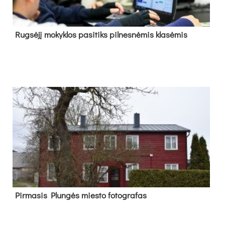
Rug­sė­jį mo­kyk­los pa­si­tiks pil­nes­nė­mis kla­sė­mis
Pir­ma­sis Plun­gės mies­to fo­tog­ra­fas