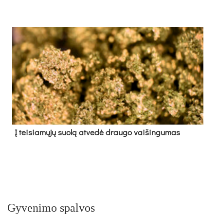
Į tei­sia­mų­jų suo­lą at­ve­dė drau­go vai­šin­gu­mas
Gyvenimo spalvos