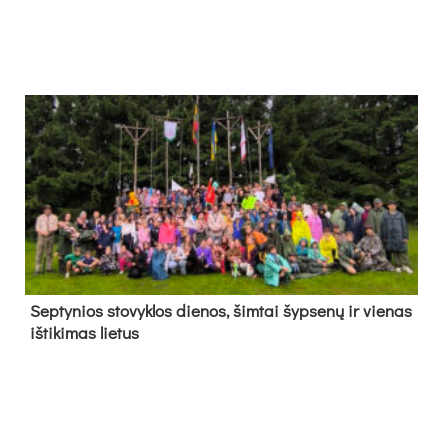
Sep­ty­nios sto­vyk­los die­nos, šim­tai šyp­se­nų ir vie­nas
iš­ti­ki­mas lie­tus