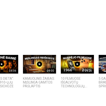
04:06
09:00
09:20
S DIETA“:
KAMUOLINIS ŽAIBAS:
10 FILMUOSE
5 GA
910-ŲJŲ
MĮSLINGA GAMTOS
IŠGALVOTŲ
BRAN
PSICHOZĖ
PASLAPTIS
TECHNOLOGIJŲ,...
SPRO