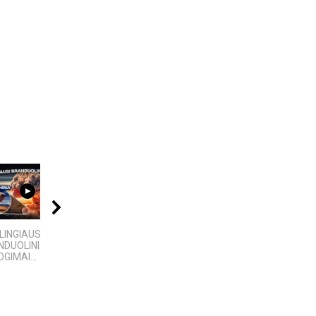
09:20
06:39
18:13
LINGIAUSI
KĄ SLEPIA BALTIJOS
Ex Machina: kontrolės
DUOLINIAI
JŪRA? 5
ir pasirinkimo
GIMAI...
NUGRIMZDUSIOS...
anatomija