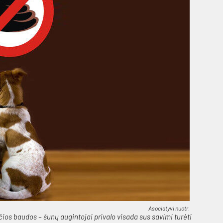
Asociatyvi nuotr.
ios bau­dos – šu­nų au­gin­to­jai pri­va­lo vi­sa­da sus sa­vi­mi tu­rė­ti