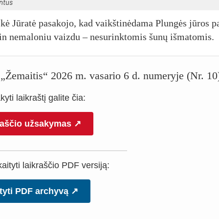
en­tus
­kė Jū­ra­tė pa­sa­ko­jo, kad vaikš­ti­nė­da­ma Plun­gės jū­ros p
itin ne­ma­lo­niu vaiz­du – ne­su­rink­to­mis šu­nų iš­ma­to­mis.
io „Žemaitis“ 2026 m. vasario 6 d. numeryje (Nr. 10
yti laikraštį galite čia:
raščio užsakymas ↗
ityti laikraščio PDF versiją:
tyti PDF archyvą ↗