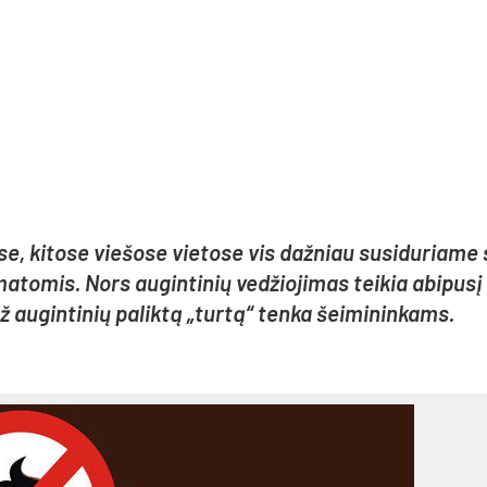
, ki­to­se vie­šo­se vie­to­se vis daž­niau su­si­du­ria­me
a­to­mis. Nors au­gin­ti­nių ve­džio­ji­mas tei­kia abi­pu­sį
au­gin­ti­nių pa­lik­tą „tur­tą“ ten­ka šei­mi­nin­kams.