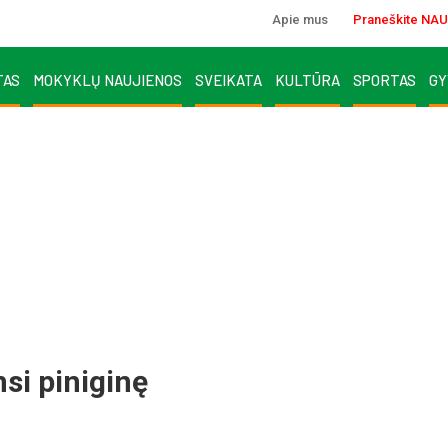
Apie mus
Praneškite NAU
TAS
MOKYKLŲ NAUJIENOS
SVEIKATA
KULTŪRA
SPORTAS
GY
si pi­ni­gi­nę