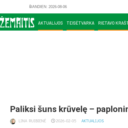
ŠIANDIEN: 2026-08-06
AKTUALIJOS
TEISĖTVARKA
RIETAVO KRAŠ
Pa­lik­si šuns krū­ve­lę – pa­plo­nin­
LINA RUIBIENĖ
2026-02-05
AKTUALIJOS