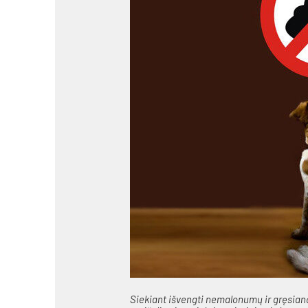
Sie­kiant iš­veng­ti ne­ma­lo­nu­mų ir grę­sian­č