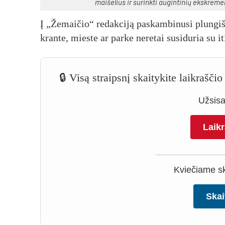
mai­še­lius ir su­rink­ti au­gin­ti­nių eksk­re­m
Į „Že­mai­čio“ re­dak­ci­ją pa­skam­bi­nu­si plun­giš
kran­te, mies­te ar par­ke ne­re­tai su­si­du­ria su 
🔒 Visą straipsnį skaitykite laikrašč
Užsisak
Laik
Kviečiame ska
Skai