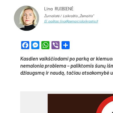
Lina RUIBIENĖ
Žurnalistė /
Laikraštis „Žemaitis“
El. paštas: lina@zemaiciolaikrastis.lt
Facebook
Messenger
WhatsApp
Viber
Share
Kas­dien vaikš­čio­da­mi po par­ką ar kie­muo­se
ne­ma­lo­nia pro­ble­ma – pa­lik­to­mis šu­nų iš­m
džiaugs­mą ir nau­dą, ta­čiau at­sa­ko­my­bė už 