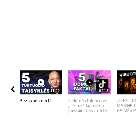
11:22
04:13
Bezos secrets LT
5 įdomūs faktai apie
„ELEKTRO
„TikTok“: ką reiškia
MASINĖ 1
pavadinimas ir ne tik
BAIMĖS 