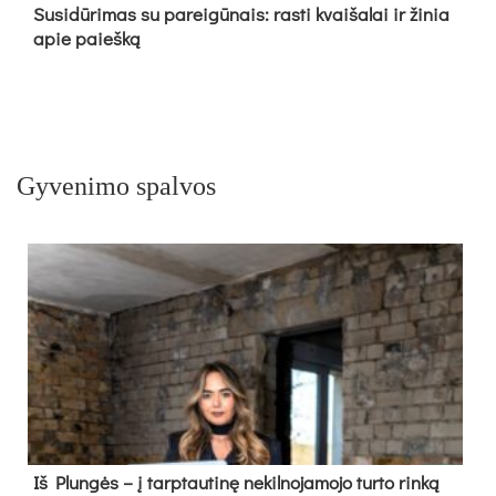
Su­si­dū­ri­mas su pa­rei­gū­nais: ras­ti kvai­ša­lai ir ži­nia
apie paieš­ką
Gyvenimo spalvos
Iš Plungės – į tarptautinę nekilnojamojo turto rinką