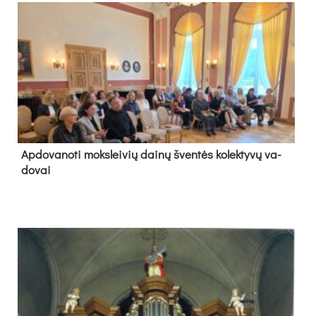
Ap­do­va­no­ti moks­lei­vių dai­nų šven­tės ko­lek­ty­vų va­
do­vai