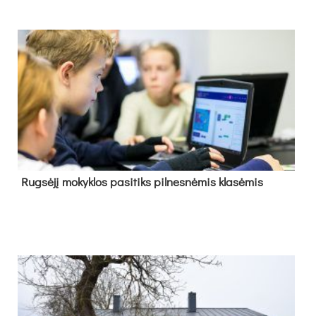
Rug­sė­jį mo­kyk­los pa­si­tiks pil­nes­nė­mis kla­sė­mis