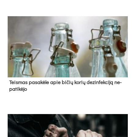
Teis­mas pa­sa­kė­le apie bi­čių ko­rių de­zin­fek­ci­ją ne­
pa­ti­kė­jo