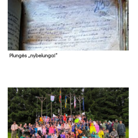
Plun­gės „ny­be­lun­gai“