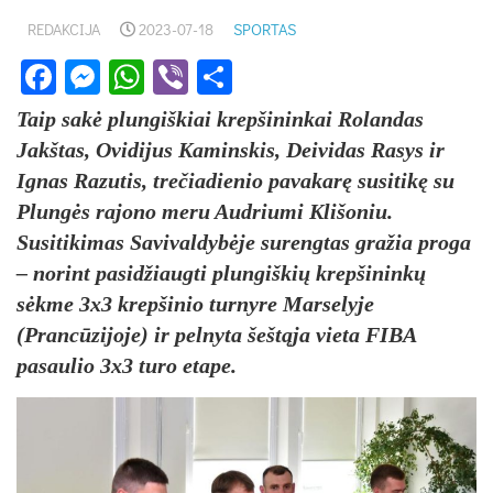
REDAKCIJA
2023-07-18
SPORTAS
Facebook
Messenger
WhatsApp
Viber
Share
Taip sakė plungiškiai krepšininkai Rolandas
Jakštas, Ovidijus Kaminskis, Deividas Rasys ir
Ignas Razutis, trečiadienio pavakarę susitikę su
Plungės rajono meru Audriumi Klišoniu.
Susitikimas Savivaldybėje surengtas gražia proga
– norint pasidžiaugti plungiškių krepšininkų
sėkme 3x3 krepšinio turnyre Marselyje
(Prancūzijoje) ir pelnyta šeštąja vieta FIBA
pasaulio 3x3 turo etape.