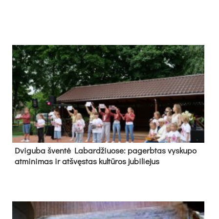
Dvi­gu­ba šven­tė La­bar­džiuo­se: pa­gerb­tas vys­ku­po
at­mi­ni­mas ir at­švęs­tas kul­tū­ros ju­bi­lie­jus