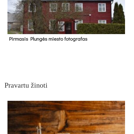
Pir­ma­sis Plun­gės mies­to fo­tog­ra­fas
Pravartu žinoti