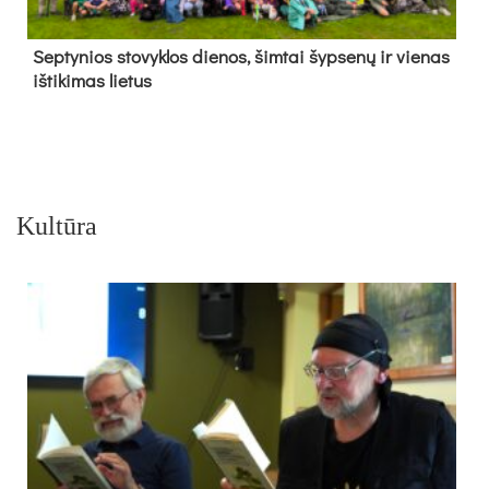
Sep­ty­nios sto­vyk­los die­nos, šim­tai šyp­se­nų ir vie­nas
iš­ti­ki­mas lie­tus
Kultūra