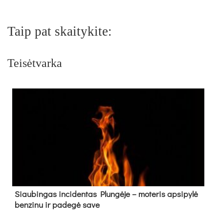
Taip pat skaitykite:
Teisėtvarka
Siau­bin­gas in­ci­den­tas Plun­gė­je – mo­te­ris ap­si­py­lė
ben­zi­nu ir pa­de­gė sa­ve