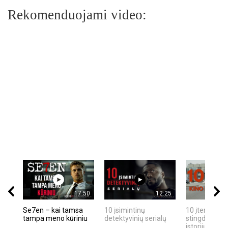
Rekomenduojami video:
17:50
12:25
Se7en – kai tamsa
10 įsimintinų
10 įtemptų, k
tampa meno kūriniu
detektyvinių serialų
stingdančių k
istorijų