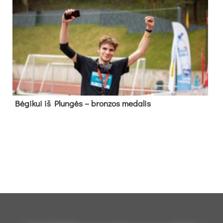
Bė­gi­kui iš Plun­gės – bron­zos me­da­lis