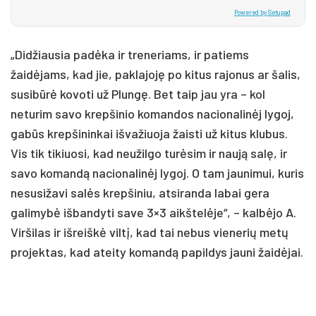
Powered by Setupad
„Didžiausia padėka ir treneriams, ir patiems
žaidėjams, kad jie, paklajoję po kitus rajonus ar šalis,
susibūrė kovoti už Plungę. Bet taip jau yra – kol
neturim savo krepšinio komandos nacionalinėj lygoj,
gabūs krepšininkai išvažiuoja žaisti už kitus klubus.
Vis tik tikiuosi, kad neužilgo turėsim ir naują salę, ir
savo komandą nacionalinėj lygoj. O tam jaunimui, kuris
nesusižavi salės krepšiniu, atsiranda labai gera
galimybė išbandyti save 3×3 aikštelėje“, – kalbėjo A.
Viršilas ir išreiškė viltį, kad tai nebus vienerių metų
projektas, kad ateity komandą papildys jauni žaidėjai.