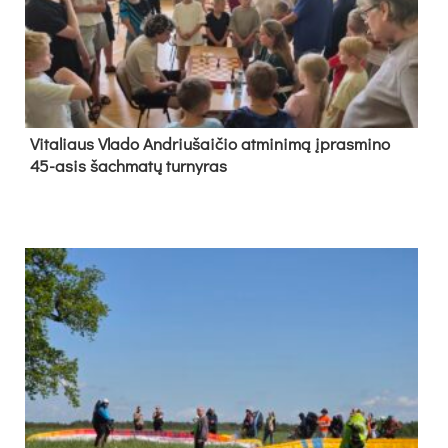
Vi­ta­liaus Vla­do And­riu­šai­čio at­mi­ni­mą įpras­mi­no
45-asis šach­ma­tų tur­ny­ras