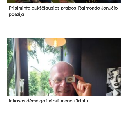
Pri­si­min­ta aukš­čiau­sios pra­bos Rai­mon­do Jo­nu­čio
poe­zi­ja
Ir ka­vos dė­mė ga­li virs­ti me­no kū­ri­niu