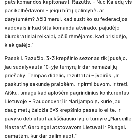
pats komandos kapitonas I. Razutis. – Nuo Kalėdų vis
pasikalbėdavom – jeigu būtų galimybė, ar
darytumėm? Ačiū merui, kad susitiko su federacijos
vadovais ir kad šita komanda atsirado, pajudėjo
biurokratiniai reikalai, ačiū rėmėjams, kad prisidėjo,
kiek galėjo.“
Pasak I. Razučio, 3×3 krepšinio sezonas tik įpusėjo,
jau sudalyvauta 10-yje turnyrų ir dar nemažai jų
priešaky. Tempas didelis, rezultatai – įvairūs. „Ir
paskutinę sekundę pralošėm, ir pirmi buvom, ir treti.
Aišku, smagu kad aplošėm pagrindinius konkurentus
Lietuvoje – Raudondvarį ir Marijampolę, kurie jau
daug metų žaidžia 3×3 krepšinio pasaulio elite. Ir
pavyko debiutuot aukščiausio lygio turnyre „Marseille
Masters“. Garbingai atstovavom Lietuvai ir Plungei,
pamatėm, kur dar galim augt.“