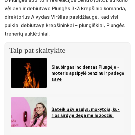
vėliava ir debiutavo Plungės 3×3 krepšinio komanda,
direktorius Alvydas Viršilas pasidžiaugė, kad visi
puikiai debiutavę krepšininkai – plungiškiai, Plungės
trenerių auklėtiniai.
Taip pat skaitykite
Siau­bin­gas in­ci­den­tas Plun­gė­je –
mo­te­ris ap­si­py­lė ben­zi­nu ir pa­de­gė
sa­ve
Ša­tei­kių švie­su­lys: mo­ky­to­ja, ku­
rios šir­dy­je de­ga mei­lė žo­džiui