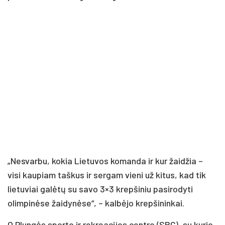
„Nesvarbu, kokia Lietuvos komanda ir kur žaidžia –
visi kaupiam taškus ir sergam vieni už kitus, kad tik
lietuviai galėtų su savo 3×3 krepšiniu pasirodyti
olimpinėse žaidynėse“, – kalbėjo krepšininkai.
O Plungės sporto ir rekreacijos centro (SRC), su kurio