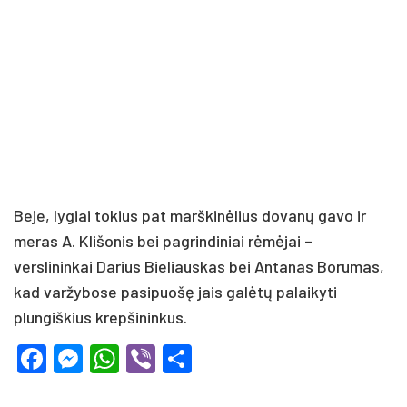
Beje, lygiai tokius pat marškinėlius dovanų gavo ir
meras A. Klišonis bei pagrindiniai rėmėjai –
verslininkai Darius Bieliauskas bei Antanas Borumas,
kad varžybose pasipuošę jais galėtų palaikyti
plungiškius krepšininkus.
Facebook
Messenger
WhatsApp
Viber
Share