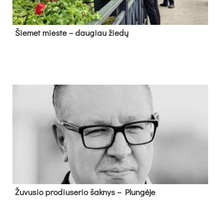
Šie­met mies­te – dau­giau žie­dų
Žu­vu­sio pro­diu­se­rio šak­nys – Plun­gė­je