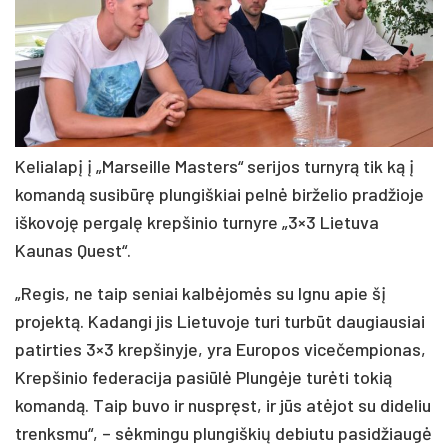
Kelialapį į „Marseille Masters“ serijos turnyrą tik ką į
komandą susibūrę plungiškiai pelnė birželio pradžioje
iškovoję pergalę krepšinio turnyre „3×3 Lietuva
Kaunas Quest“.
„Regis, ne taip seniai kalbėjomės su Ignu apie šį
projektą. Kadangi jis Lietuvoje turi turbūt daugiausiai
patirties 3×3 krepšinyje, yra Europos vicečempionas,
Krepšinio federacija pasiūlė Plungėje turėti tokią
komandą. Taip buvo ir nuspręst, ir jūs atėjot su dideliu
trenksmu“, – sėkmingu plungiškių debiutu pasidžiaugė