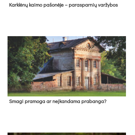
Kark­lė­nų kai­mo pa­šo­nė­je – pa­ras­par­nių var­žy­bos
Sma­gi pra­mo­ga ar neį­kan­da­ma pra­ban­ga?