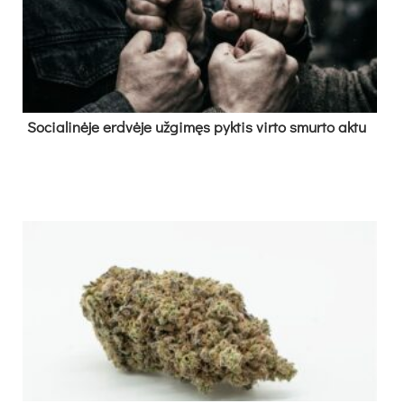
So­cia­li­nė­je erd­vė­je už­gi­męs pyk­tis vir­to smur­to ak­tu