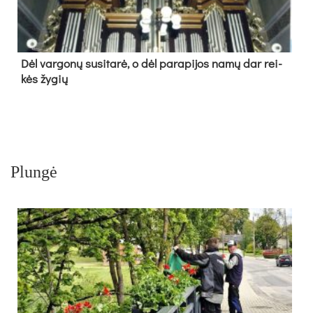
Dėl var­go­nų su­si­ta­rė, o dėl pa­ra­pi­jos na­mų dar rei­
kės žy­gių
Plungė