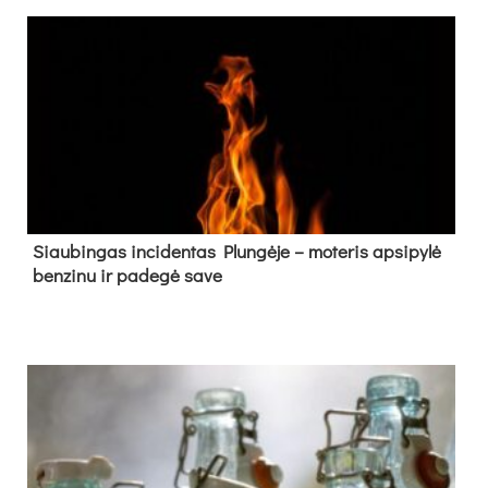
Siau­bin­gas in­ci­den­tas Plun­gė­je – mo­te­ris ap­si­py­lė
ben­zi­nu ir pa­de­gė sa­ve