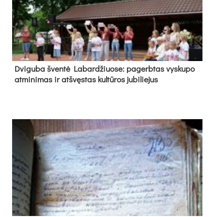
Dvi­gu­ba šven­tė La­bar­džiuo­se: pa­gerb­tas vys­ku­po
at­mi­ni­mas ir at­švęs­tas kul­tū­ros ju­bi­lie­jus