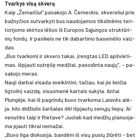
Tvar­kys visą skverą
Kaip „Že­mai­čiui“ pa­sa­ko­jo A. Čer­nec­kis, skve­re­liui prie
baž­ny­čios su­tvar­ky­ti bus nau­do­ja­mos tiks­linėms te­ri­
to­ri­joms skir­tos lėšos iš Eu­ro­pos Sąjun­gos struktū­ri­
nių fondų. Ir pa­si­keis ne tik da­bar­ti­nio ba­seinė­lio vaiz­
das.
„Bus tvar­ko­mi ir skve­ro ta­kai, įreng­tas LED ap­švie­ti­
mas, išp­jau­ti su­tręšę med­žiai, pa­so­din­ta naujų“, – pa­
sa­ko­jo me­ras.
Nau­ji dar­bai vi­sa­da svei­kin­ti­ni, ta­čiau, kai jie kei­čia
lig­to­linį vaizdą, vi­suo­menė kar­tais su­ky­la. An­tai
Plungė­je, kai iš pa­grindų bu­vo tvar­ko­ma Laisvės alė­
ja, ki­lo did­žiu­lis šar­ša­las dėl išp­jautų senųjų liepų. Ar
ne­nu­tiks taip ir Rie­ta­ve? Juo­lab kad med­žių pla­nuo­ja­
ma pjau­ti tik­rai ne­ma­žai.
„Bu­vo il­ga dis­ku­si­ja, bandėm iš visų pu­sių žiūrė­ti – bet