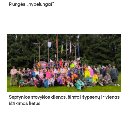
Plun­gės „ny­be­lun­gai“
Sep­ty­nios sto­vyk­los die­nos, šim­tai šyp­se­nų ir vie­nas
iš­ti­ki­mas lie­tus