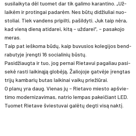
su­si­lai­ky­ta dėl tuo­met dar tik ga­li­mo ka­ran­ti­no. „Už­
laikėm ir pro­tin­gai pa­darėm. Nes būtų did­žiu­liai nuo­
sto­liai. Tiek van­dens pri­pil­ti, pa­šil­dy­ti. Juk taip nėra,
kad vieną dieną ati­da­rei, kitą – už­da­rei“, – pa­sa­ko­jo
me­ras.
Taip pa­t ieš­ko­ma būdų, kaip bu­vu­sios ko­le­gi­jos bend­
ra­bu­ty­je įreng­ti 16 so­cia­li­nių būstų.
Pa­sid­žiaug­ta ir tuo, jog per­nai Rie­ta­vui pa­ga­liau pa­si­
sekė ras­ti lai­kinąją globėją, Ža­lio­jo­je gatvė­je įreng­tas
trijų kam­ba­rių bu­tas lai­ki­nai vaikų prie­žiū­rai.
O planų yra daug. Vie­nas jų – Rie­ta­vo mies­to ap­švie­
ti­mo mo­der­ni­za­vi­mas, nat­rio lem­pas pa­kei­čiant LED.
Tuo­met Rie­ta­ve švies­tu­vai galėtų deg­ti visą naktį.