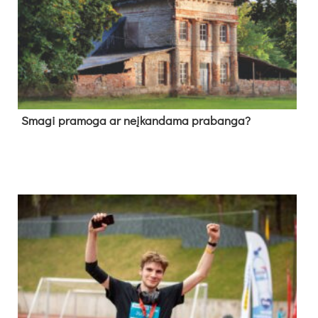
Sma­gi pra­mo­ga ar neį­kan­da­ma pra­ban­ga?