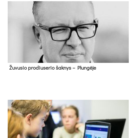
Žu­vu­sio pro­diu­se­rio šak­nys – Plun­gė­je