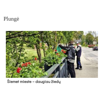
Plungė
Šie­met mies­te – dau­giau žie­dų