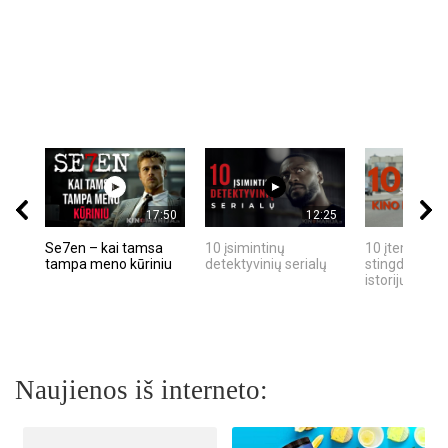
17:50
12:25
Se7en – kai tamsa
10 įsimintinų
10 įtemptų, k
tampa meno kūriniu
detektyvinių serialų
stingdančių k
istorijų
Naujienos iš interneto: