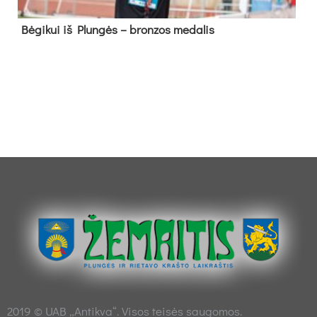
Bė­gi­kui iš Plun­gės – bron­zos me­da­lis
2019 © UAB „Antikva“. Visos teisės saugomos.