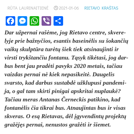
RŪTA LAURINAITIENĖ
2021-01-06
RIETAVO KRAŠTAS
Facebook
Messenger
WhatsApp
Viber
Share
Dar už­per­nai rašė­me, jog Rie­ta­vo cent­re, skve­re­
ly­je prie baž­ny­čios, esan­tis ba­seinė­lis su šo­kan­čių
vaikų skulptū­ra turėtų šiek tiek at­si­nau­jin­ti ir
virs­ti trykš­tan­čiu fon­ta­nu. Tąsyk tikė­ta­si, jog dar­
bus bent jau pra­dėti pa­vyks 2020 me­tais, ta­čiau
vaiz­das per­nai nė kiek ne­pa­si­keitė. Dau­ge­lis
svars­to, kad dar­bus su­stabdė užk­lu­pu­si pan­de­mi­
ja, o gal tam skir­ti pi­ni­gai ap­skri­tai nu­plaukė?
Ta­čiau me­ras An­ta­nas Čer­nec­kis pa­ti­ki­no, kad
fon­tanė­lis čia tik­rai bus. At­nau­jin­tas bus ir vi­sas
skve­ras. O esą Rie­ta­vas, dėl įgy­ven­dintų pro­jektų
gražėjęs per­nai, ne­nus­tos gražė­ti ir šie­met.