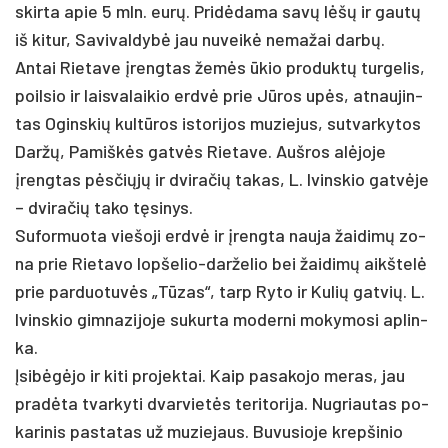
skir­ta apie 5 mln. eurų. Pridė­da­ma savų lėšų ir gautų
iš ki­tur, Sa­vi­val­dybė jau nu­veikė ne­ma­žai darbų.
An­tai Rie­ta­ve įreng­tas žemės ūkio pro­duktų tur­ge­lis,
poil­sio ir lais­va­lai­kio erdvė prie Jūros upės, at­nau­jin­
tas Ogins­kių kultū­ros is­to­ri­jos mu­zie­jus, su­tvar­ky­tos
Daržų, Pa­miškės gatvės Rie­ta­ve. Auš­ros alė­jo­je
įreng­tas pėsčiųjų ir dvi­ra­čių ta­kas, L. Ivins­kio gatvė­je
– dvi­ra­čių ta­ko tęsi­nys.
Su­for­muo­ta vie­šo­ji erdvė ir įreng­ta nau­ja žai­dimų zo­
na prie Rie­ta­vo lop­še­lio-dar­že­lio bei žai­dimų aikš­telė
prie par­duo­tuvės „Tūzas“, tarp Ry­to ir Ku­lių gat­vių. L.
Ivins­kio gim­na­zi­jo­je su­kur­ta mo­der­ni mo­ky­mo­si ap­lin­
ka.
Įsibėgė­jo ir ki­ti pro­jek­tai. Kaip pa­sa­ko­jo me­ras, jau
pra­dėta tvar­ky­ti dvar­vietės te­ri­to­ri­ja. Nug­riau­tas po­
ka­ri­nis pa­sta­tas už mu­zie­jaus. Bu­vu­sio­je krep­ši­nio