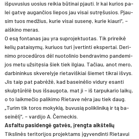
iš­pu­vu­sius uo­sius rei­kia būti­nai pjau­ti. Ir kai ku­rios pa­
lei gatvę au­gan­čios lie­pos jau vi­sai su­tręšu­sios. Pjau­
sim tuos med­žius, ku­rie vi­sai su­senę, ku­rie kiau­ri“, –
aiš­ki­no me­ras.
O esą fon­ta­nas jau yra su­pro­jek­tuo­tas. Tik pri­reikė
ke­lių pa­tai­symų, ku­riuos tu­ri įver­tin­ti eks­per­tai. De­ri­
ni­mo pro­cedū­ros dėl nuo­to­li­nio bend­ra­vi­mo pan­de­mi­
jos me­tu už­sitę­sia šiek tiek il­giau. Ta­čiau, anot me­ro,
dar­bi­nin­kus skve­re­ly­je rie­ta­viš­kiai šie­met tik­rai iš­vys.
Jis taip pat pa­brėžė, kad ba­seinė­lio vi­du­ry esan­ti
skulptūrėlė bus iš­sau­go­ta, mat ji – iš tar­pu­ka­rio laikų,
o to laik­me­čio pa­li­ki­mo Rie­ta­ve nėra jau tiek daug.
„Tu­rim tik to­ros mo­kyklą, bu­vu­sią po­lik­li­niką ir tą ba­
seinėlį“, – var­di­jo A. Čer­nec­kis.
As­fal­tu pa­si­dengė gatvės, įreng­ta aikš­te­lių
Tiks­linės te­ri­to­ri­jos pro­jek­tams įgy­ven­din­ti Rie­ta­vui