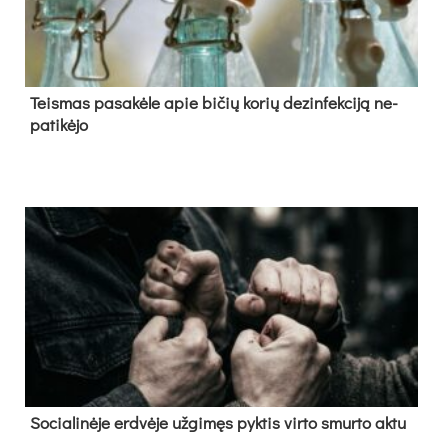
Teis­mas pa­sa­kė­le apie bi­čių ko­rių de­zin­fek­ci­ją ne­
pa­ti­kė­jo
So­cia­li­nė­je erd­vė­je už­gi­męs pyk­tis vir­to smur­to ak­tu