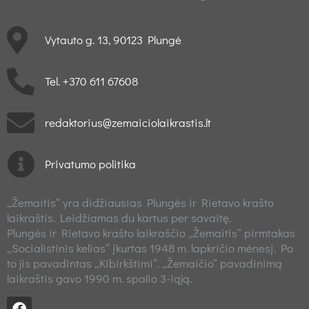
Vytauto g. 13, 90123 Plungė
Tel. +370 611 67608
redaktorius@zemaiciolaikrastis.lt
Privatumo politika
„Žemaitis“ yra didžiausias Plungės ir Rietavo krašto
laikraštis. Leidžiamas du kartus per savaitę.
Plungės ir Rietavo krašto laikraščio „Žemaitis“ pirmtakas
„Socialistinis kelias“ įkurtas 1948 m. lapkričio mėnesį. Po
to jis pavadintas „Kibirkštimi“. „Žemaičio“ pavadinimą
laikraštis gavo 1990 m. spalio 3-iąją.