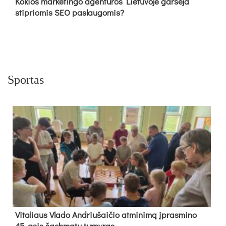
Kokios marketingo agentūros Lietuvoje garsėja
stipriomis SEO paslaugomis?
Sportas
Vi­ta­liaus Vla­do And­riu­šai­čio at­mi­ni­mą įpras­mi­no
45-asis šach­ma­tų tur­ny­ras