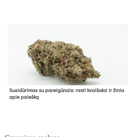
Su­si­dū­ri­mas su pa­rei­gū­nais: ras­ti kvai­ša­lai ir ži­nia
apie paieš­ką