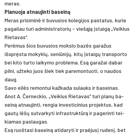
me­ras.
Pla­nuo­ja at­nau­jin­ti ba­seiną
Me­ras pri­si­minė ir bu­vu­sios ko­le­gi­jos pa­sta­tus, ku­rie
pa­ga­liau tu­ri ad­mi­nist­ra­to­rių – viešąją įstaigą „Veik­lus
Rie­ta­vas“.
Perė­mus šios bu­vu­sios moks­lo bazės ga­ra­žus
išspręs­ta mo­kyklų, se­niū­nijų, kitų įstaigų trans­por­to
bei ki­to tur­to lai­ky­mo pro­ble­ma. Esą ga­ra­žai da­bar
pil­ni, už­te­ko juos šiek tiek pa­re­mon­tuo­ti, o nau­dos
daug.
Sa­vo eilės re­mon­tui kaž­ka­da su­lauks ir ba­sei­nas.
Anot A. Čer­nec­kio, „Veik­lus Rie­ta­vas“ tu­ri planų ba­
seiną at­nau­jin­ti, ren­gia in­ves­ti­ci­nius pro­jek­tus, kad
gautų lėšų su­tvar­ky­ti inf­rast­ruktūrą ir pa­ge­rin­ti tei­
kia­mas pa­slau­gas.
Esą ruoš­ta­si ba­seiną ati­da­ry­ti ir pra­ėjusį ru­denį, bet