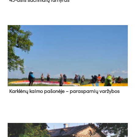
Kark­lė­nų kai­mo pa­šo­nė­je – pa­ras­par­nių var­žy­bos