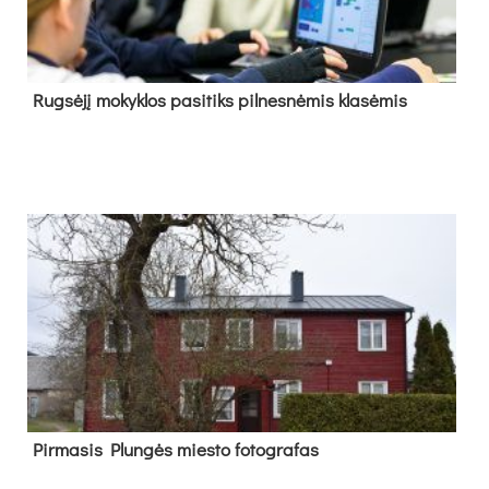
Rug­sė­jį mo­kyk­los pa­si­tiks pil­nes­nė­mis kla­sė­mis
Pir­ma­sis Plun­gės mies­to fo­tog­ra­fas