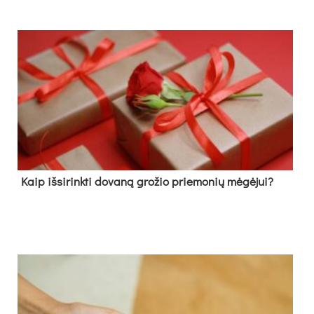
Kaip išsirinkti dovaną grožio priemonių mėgėjui?