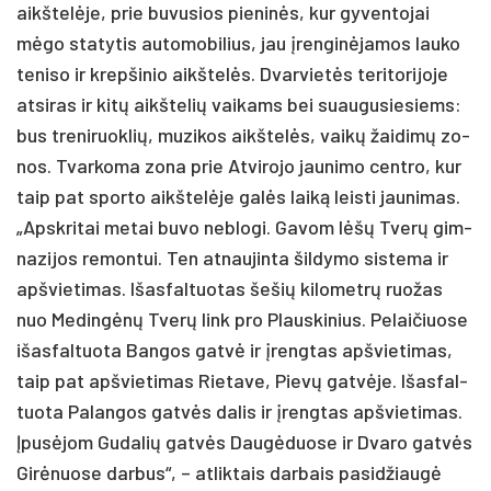
aikš­telė­je, prie bu­vu­sios pie­ninės, kur gy­ven­to­jai
mėgo sta­ty­tis au­to­mo­bi­lius, jau įren­ginė­ja­mos lau­ko
te­ni­so ir krep­ši­nio aikš­telės. Dvar­vietės te­ri­to­ri­jo­je
at­si­ras ir kitų aikš­te­lių vai­kams bei suau­gu­sie­siems:
bus tre­ni­ruok­lių, mu­zi­kos aikš­telės, vaikų žai­dimų zo­
nos. Tvar­ko­ma zo­na prie At­vi­ro­jo jau­ni­mo cent­ro, kur
taip pat spor­to aikš­telė­je galės laiką leis­ti jau­ni­mas.
„Apsk­ri­tai me­tai bu­vo ne­blo­gi. Ga­vom lėšų Tverų gim­
na­zi­jos re­mon­tui. Ten at­nau­jin­ta šil­dy­mo sis­te­ma ir
ap­švie­ti­mas. Išas­fal­tuo­tas še­šių ki­lo­metrų ruo­žas
nuo Me­dingėnų Tverų link pro Plaus­ki­nius. Pe­lai­čiuo­se
išas­fal­tuo­ta Ban­gos gatvė ir įreng­tas ap­švie­ti­mas,
taip pat ap­švie­ti­mas Rie­ta­ve, Pievų gatvė­je. Išas­fal­
tuo­ta Pa­lan­gos gatvės da­lis ir įreng­tas ap­švie­ti­mas.
Įpusė­jom Gu­da­lių gatvės Daugė­duo­se ir Dva­ro gatvės
Girė­nuo­se dar­bus“, – at­lik­tais dar­bais pa­si­džiaugė