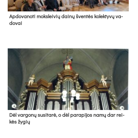
Ap­do­va­no­ti moks­lei­vių dai­nų šven­tės ko­lek­ty­vų va­
do­vai
Dėl var­go­nų su­si­ta­rė, o dėl pa­ra­pi­jos na­mų dar rei­
kės žy­gių