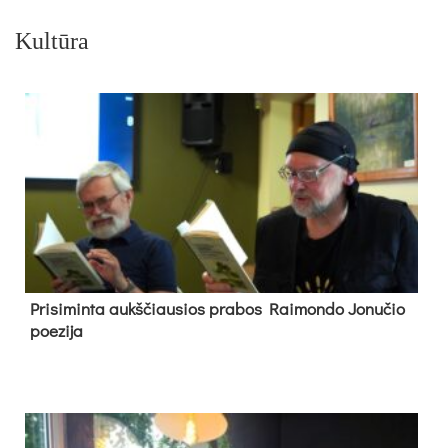
Kultūra
Pri­si­min­ta aukš­čiau­sios pra­bos Rai­mon­do Jo­nu­čio
poe­zi­ja