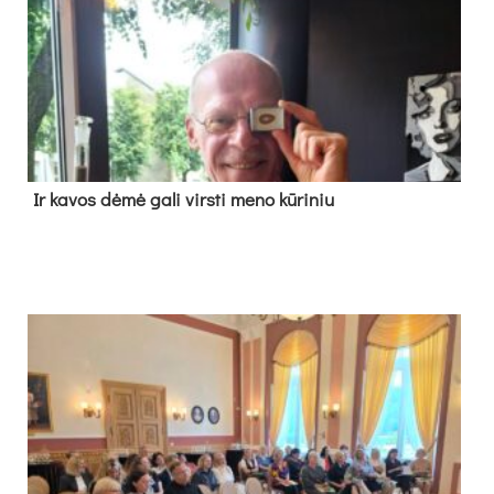
Ir ka­vos dė­mė ga­li virs­ti me­no kū­ri­niu