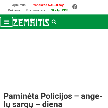
Apie mus
Praneškite NAUJIENĄ!
Reklama
Prenumerata
Skaityti PDF
Pa­mi­nė­ta Po­li­ci­jos – an­ge­
lų sar­gų – die­na