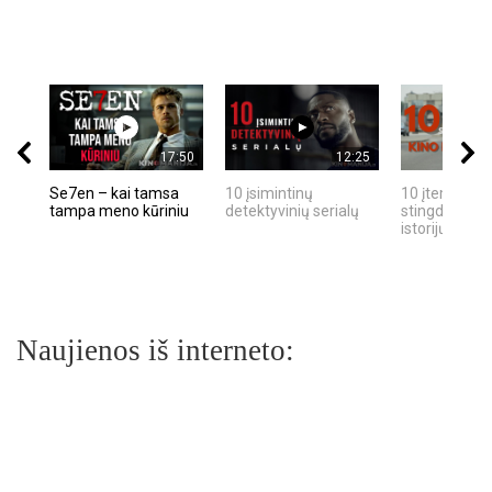
17:50
12:25
Se7en – kai tamsa
10 įsimintinų
10 įtemptų, k
tampa meno kūriniu
detektyvinių serialų
stingdančių k
istorijų
Naujienos iš interneto: