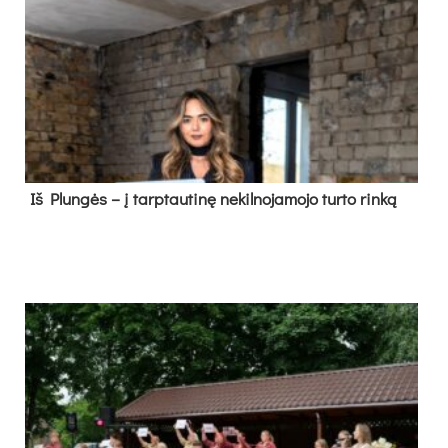
Iš Plungės – į tarptautinę nekilnojamojo turto rinką