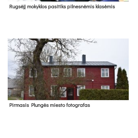
Rug­sė­jį mo­kyk­los pa­si­tiks pil­nes­nė­mis kla­sė­mis
Pir­ma­sis Plun­gės mies­to fo­tog­ra­fas