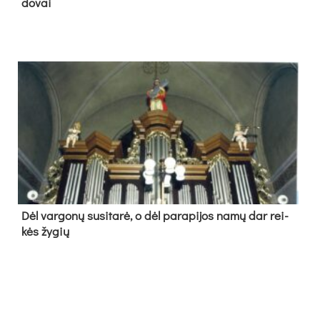
do­vai
Dėl var­go­nų su­si­ta­rė, o dėl pa­ra­pi­jos na­mų dar rei­
kės žy­gių