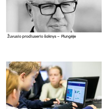
Žu­vu­sio pro­diu­se­rio šak­nys – Plun­gė­je