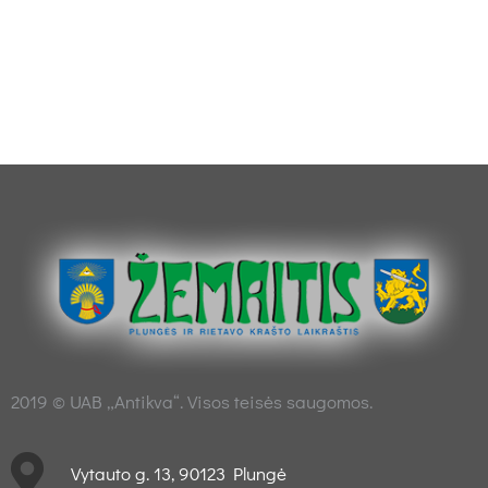
2019 © UAB „Antikva“. Visos teisės saugomos.
Vytauto g. 13, 90123 Plungė