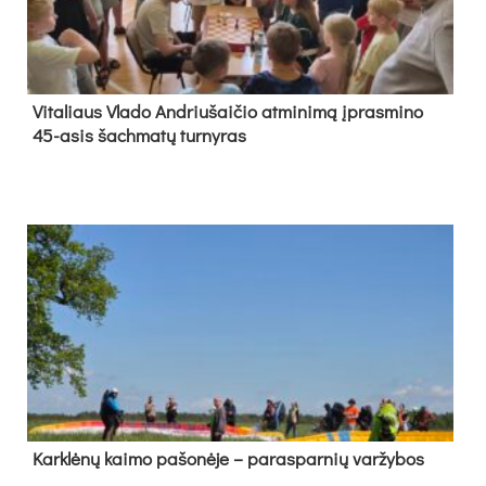
Vi­ta­liaus Vla­do And­riu­šai­čio at­mi­ni­mą įpras­mi­no
45-asis šach­ma­tų tur­ny­ras
Kark­lė­nų kai­mo pa­šo­nė­je – pa­ras­par­nių var­žy­bos