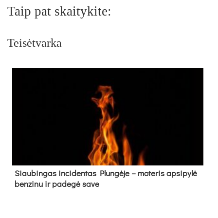
Taip pat skaitykite:
Teisėtvarka
Siau­bin­gas in­ci­den­tas Plun­gė­je – mo­te­ris ap­si­py­lė
ben­zi­nu ir pa­de­gė sa­ve