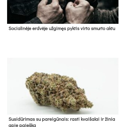
So­cia­li­nė­je erd­vė­je už­gi­męs pyk­tis vir­to smur­to ak­tu
Su­si­dū­ri­mas su pa­rei­gū­nais: ras­ti kvai­ša­lai ir ži­nia
apie paieš­ką