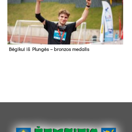
Bė­gi­kui iš Plun­gės – bron­zos me­da­lis