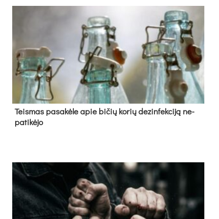
Teis­mas pa­sa­kė­le apie bi­čių ko­rių de­zin­fek­ci­ją ne­
pa­ti­kė­jo