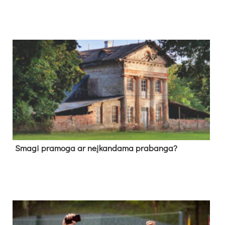
Sma­gi pra­mo­ga ar neį­kan­da­ma pra­ban­ga?