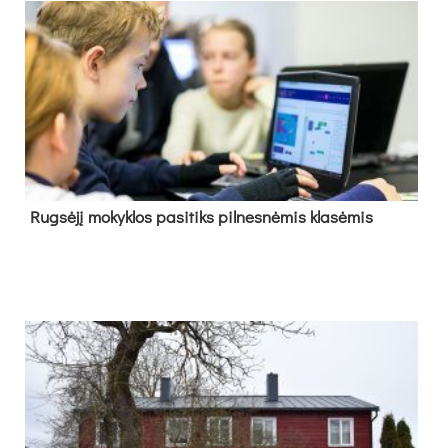
Rug­sė­jį mo­kyk­los pa­si­tiks pil­nes­nė­mis kla­sė­mis