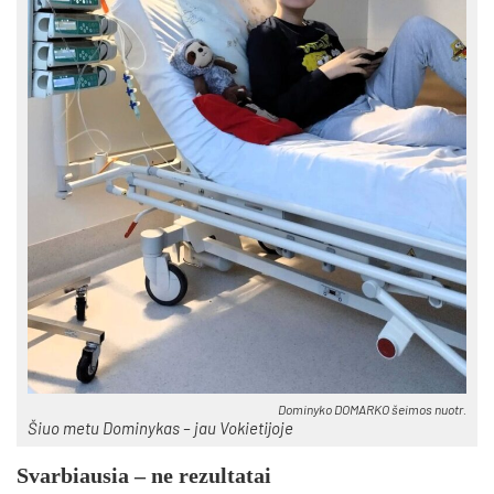
Do­mi­ny­ko DO­MAR­KO šei­mos nuo­tr.
Šiuo me­tu Do­mi­ny­kas – jau Vo­kie­ti­jo­je
Svar­biau­sia – ne re­zul­ta­tai