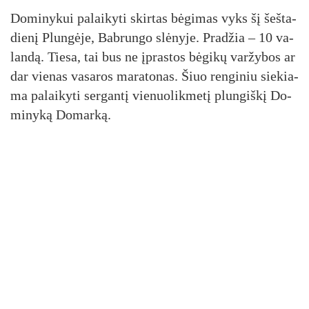
Do­mi­ny­kui pa­lai­ky­ti skir­tas bė­gi­mas vyks šį šeš­ta­
die­nį Plun­gė­je, Bab­run­go slė­ny­je. Pra­džia – 10 va­
lan­dą. Tie­sa, tai bus ne įpras­tos bė­gi­kų var­žy­bos ar
dar vie­nas va­sa­ros ma­ra­to­nas. Šiuo ren­gi­niu sie­kia­
ma pa­lai­ky­ti ser­gan­tį vie­nuo­lik­me­tį plun­giš­kį Do­
mi­ny­ką Do­mar­ką.