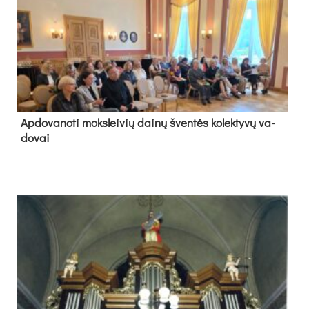
Ap­do­va­no­ti moks­lei­vių dai­nų šven­tės ko­lek­ty­vų va­
do­vai