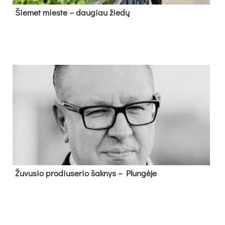
Šie­met mies­te – dau­giau žie­dų
Žu­vu­sio pro­diu­se­rio šak­nys – Plun­gė­je