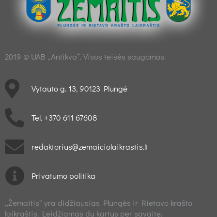
2019 © UAB „Antikva“. Visos teisės saugomos.
Vytauto g. 13, 90123 Plungė
Tel. +370 611 67608
redaktorius@zemaiciolaikrastis.lt
Privatumo politika
„Žemaitis“ yra didžiausias Plungės ir Rietavo krašto
laikraštis. Leidžiamas du kartus per savaitę.