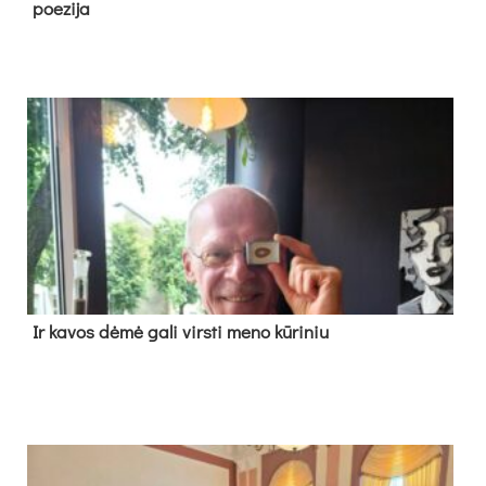
poe­zi­ja
Ir ka­vos dė­mė ga­li virs­ti me­no kū­ri­niu