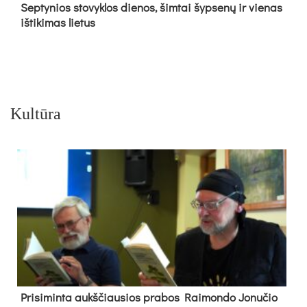
Sep­ty­nios sto­vyk­los die­nos, šim­tai šyp­se­nų ir vie­nas
iš­ti­ki­mas lie­tus
Kultūra
Pri­si­min­ta aukš­čiau­sios pra­bos Rai­mon­do Jo­nu­čio