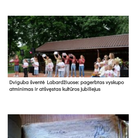
Dvi­gu­ba šven­tė La­bar­džiuo­se: pa­gerb­tas vys­ku­po
at­mi­ni­mas ir at­švęs­tas kul­tū­ros ju­bi­lie­jus