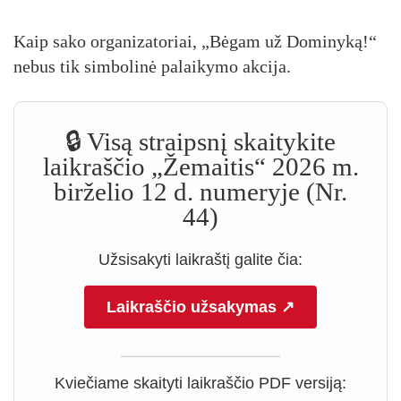
Kaip sa­ko or­ga­ni­za­to­riai, „Bė­gam už Do­mi­ny­ką!“
ne­bus tik sim­bo­li­nė pa­lai­ky­mo ak­ci­ja.
🔒 Visą straipsnį skaitykite
laikraščio „Žemaitis“ 2026 m.
birželio 12 d. numeryje (Nr.
44)
Užsisakyti laikraštį galite čia:
Laikraščio užsakymas ↗
Kviečiame skaityti laikraščio PDF versiją: