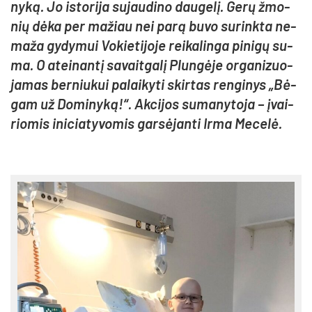
ny­ką. Jo is­to­ri­ja su­jau­di­no dau­ge­lį. Ge­rų žmo­
nių dė­ka per ma­žiau nei pa­rą bu­vo su­rink­ta ne­
ma­ža gy­dy­mui Vo­kie­ti­jo­je rei­ka­lin­ga pi­ni­gų su­
ma. O atei­nan­tį sa­vait­ga­lį Plun­gė­je or­ga­ni­zuo­
ja­mas ber­niu­kui pa­lai­ky­ti skir­tas ren­gi­nys „Bė­
gam už Do­mi­ny­ką!“. Ak­ci­jos su­ma­ny­to­ja – įvai­
rio­mis ini­cia­ty­vo­mis gar­sė­jan­ti Ir­ma Me­ce­lė.