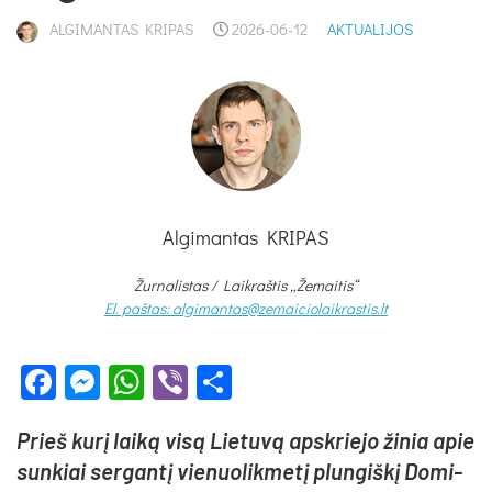
ALGIMANTAS KRIPAS
2026-06-12
AKTUALIJOS
Algimantas KRIPAS
Žurnalistas / Laikraštis „Žemaitis“
El. paštas: algimantas@zemaiciolaikrastis.lt
Facebook
Messenger
WhatsApp
Viber
Share
Prieš ku­rį lai­ką vi­są Lie­tu­vą ap­skrie­jo ži­nia apie
sun­kiai ser­gan­tį vie­nuo­lik­me­tį plun­giš­kį Do­mi­