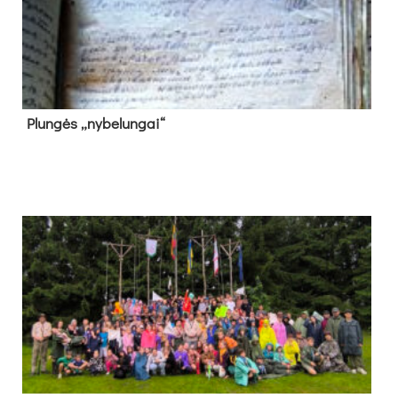
Plun­gės „ny­be­lun­gai“