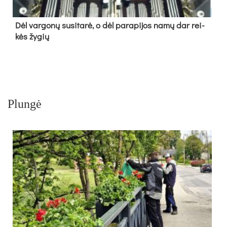
Dėl var­go­nų su­si­ta­rė, o dėl pa­ra­pi­jos na­mų dar rei­
kės žy­gių
Plungė