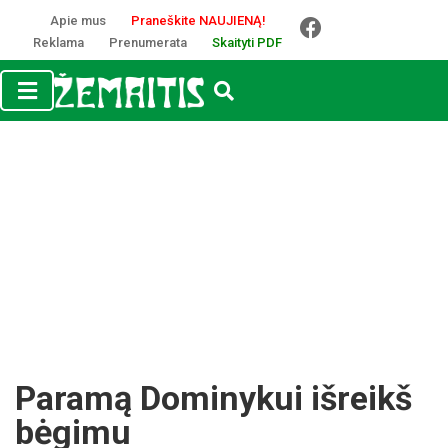
Apie mus
Praneškite NAUJIENĄ!
Reklama
Prenumerata
Skaityti PDF
Pa­ra­mą Do­mi­ny­kui iš­reikš
bė­gi­mu