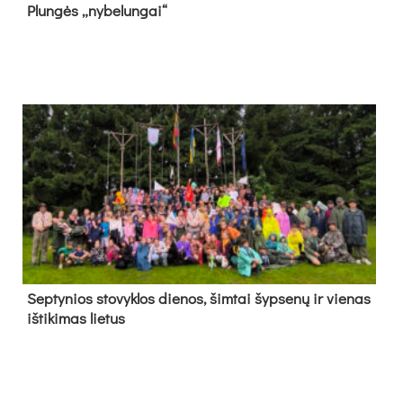
Plun­gės „ny­be­lun­gai“
Sep­ty­nios sto­vyk­los die­nos, šim­tai šyp­se­nų ir vie­nas
iš­ti­ki­mas lie­tus