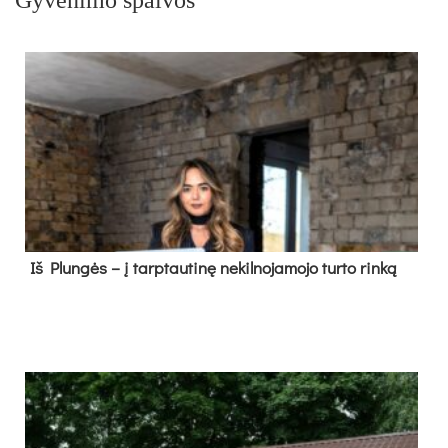
Iš Plungės – į tarptautinę nekilnojamojo turto rinką