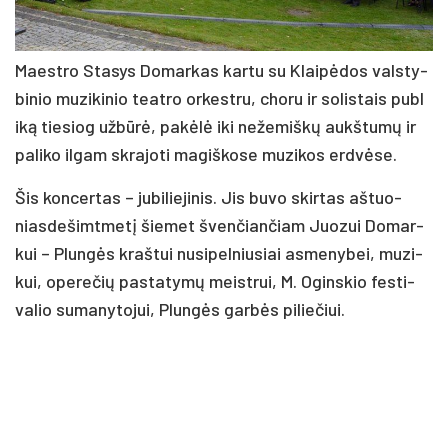
Maest­ro Sta­sys Do­mar­kas kar­tu su Klai­pė­dos vals­ty­
bi­nio mu­zi­ki­nio teat­ro or­kest­ru, cho­ru ir so­lis­tais pub­l
i­ką tie­siog už­bū­rė, pa­kė­lė iki ne­že­miš­kų aukš­tu­mų ir
pa­li­ko il­gam skra­jo­ti ma­giš­ko­se mu­zi­kos erd­vė­se.
Šis kon­cer­tas – ju­bi­lie­ji­nis. Jis bu­vo skir­tas aš­tuo­
nias­de­šimt­me­tį šie­met šven­čian­čiam Juo­zui Do­mar­
kui – Plun­gės kraš­tui nu­si­pel­niu­siai as­me­ny­bei, mu­zi­
kui, ope­re­čių pa­sta­ty­mų meist­rui, M. Ogins­kio fes­ti­
va­lio su­ma­ny­to­jui, Plun­gės gar­bės pi­lie­čiui.