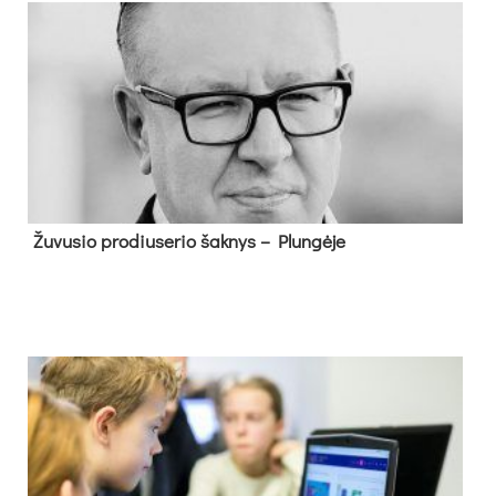
Žu­vu­sio pro­diu­se­rio šak­nys – Plun­gė­je