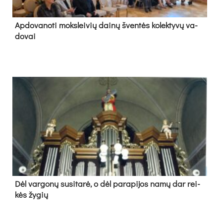
Ap­do­va­no­ti moks­lei­vių dai­nų šven­tės ko­lek­ty­vų va­
do­vai
Dėl var­go­nų su­si­ta­rė, o dėl pa­ra­pi­jos na­mų dar rei­
kės žy­gių