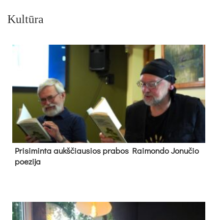
Kultūra
Pri­si­min­ta aukš­čiau­sios pra­bos Rai­mon­do Jo­nu­čio
poe­zi­ja