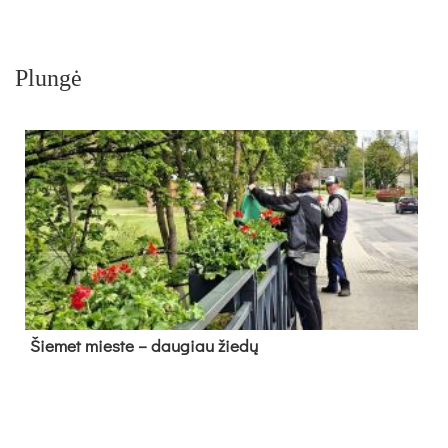
Plungė
Šie­met mies­te – dau­giau žie­dų