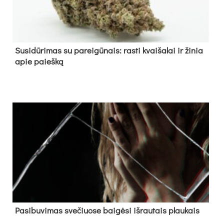
Su­si­dū­ri­mas su pa­rei­gū­nais: ras­ti kvai­ša­lai ir ži­nia
apie paieš­ką
Pa­si­bu­vi­mas sve­čiuo­se bai­gė­si iš­rau­tais plau­kais