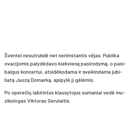
Šven­tei ne­sut­ruk­dė net ne­rims­tan­tis vė­jas. Pub­li­ka
ova­ci­jo­mis pa­ly­dė­da­vo kiek­vie­ną pa­si­ro­dy­mą, o pa­si­
bai­gus kon­cer­tui, at­si­dė­ko­da­ma ir svei­kin­da­ma ju­bi­
lia­tą Juo­zą Do­mar­ką, api­py­lė jį gė­lė­mis.
Po ope­re­čių la­bi­rin­tus klau­sy­to­jus su­ma­niai ve­dė mu­
zi­ko­lo­gas Vik­to­ras Ge­ru­lai­tis.