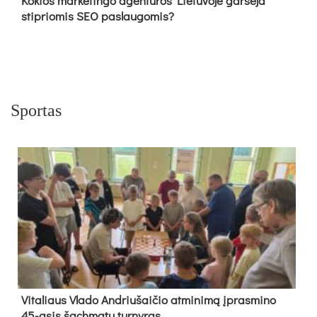
Kokios marketingo agentūros Lietuvoje garsėja
stipriomis SEO paslaugomis?
Sportas
Vi­ta­liaus Vla­do And­riu­šai­čio at­mi­ni­mą įpras­mi­no
45-asis šach­ma­tų tur­ny­ras