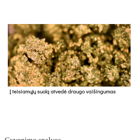
Į tei­sia­mų­jų suo­lą at­ve­dė drau­go vai­šin­gu­mas
Gyvenimo spalvos