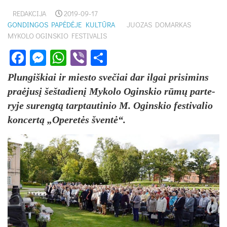
REDAKCIJA
2019-09-17
GONDINGOS PAPĖDĖJE
KULTŪRA
JUOZAS DOMARKAS
MYKOLO OGINSKIO FESTIVALIS
Facebook
Messenger
WhatsApp
Viber
Share
Plun­giš­kiai ir mies­to sve­čiai dar il­gai pri­si­mins
praė­ju­sį šeš­ta­die­nį My­ko­lo Ogins­kio rū­mų par­te­
ry­je su­reng­tą tarp­tau­ti­nio M. Ogins­kio fes­ti­va­lio
kon­cer­tą „Ope­re­tės šven­tė“.