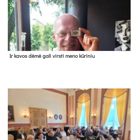
Ir ka­vos dė­mė ga­li virs­ti me­no kū­ri­niu