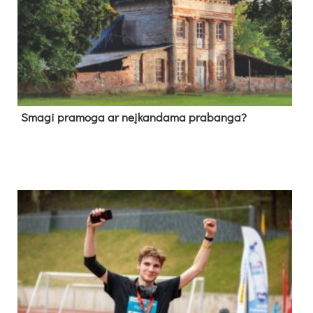
Sma­gi pra­mo­ga ar neį­kan­da­ma pra­ban­ga?