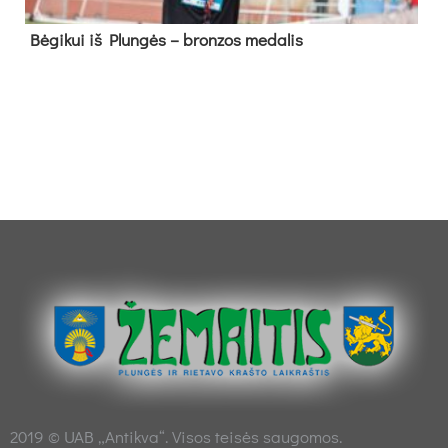
Bė­gi­kui iš Plun­gės – bron­zos me­da­lis
2019 © UAB „Antikva“. Visos teisės saugomos.