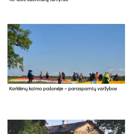
Kark­lė­nų kai­mo pa­šo­nė­je – pa­ras­par­nių var­žy­bos