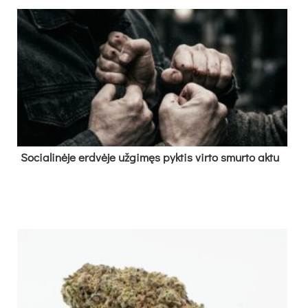
So­cia­li­nė­je erd­vė­je už­gi­męs pyk­tis vir­to smur­to ak­tu