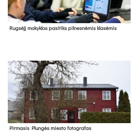
Rug­sė­jį mo­kyk­los pa­si­tiks pil­nes­nė­mis kla­sė­mis
Pir­ma­sis Plun­gės mies­to fo­tog­ra­fas