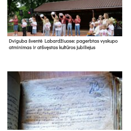
Dvi­gu­ba šven­tė La­bar­džiuo­se: pa­gerb­tas vys­ku­po
at­mi­ni­mas ir at­švęs­tas kul­tū­ros ju­bi­lie­jus