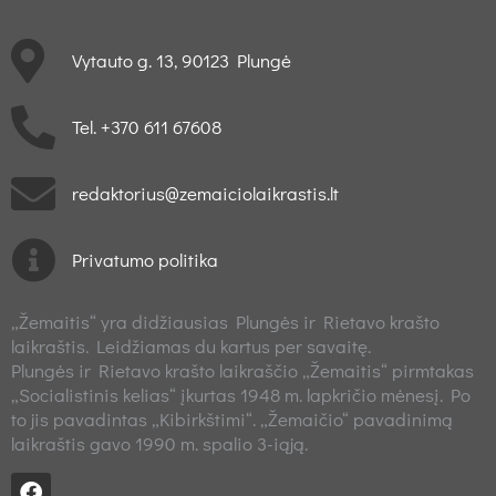
Vytauto g. 13, 90123 Plungė
Tel. +370 611 67608
redaktorius@zemaiciolaikrastis.lt
Privatumo politika
„Žemaitis“ yra didžiausias Plungės ir Rietavo krašto
laikraštis. Leidžiamas du kartus per savaitę.
Plungės ir Rietavo krašto laikraščio „Žemaitis“ pirmtakas
„Socialistinis kelias“ įkurtas 1948 m. lapkričio mėnesį. Po
to jis pavadintas „Kibirkštimi“. „Žemaičio“ pavadinimą
laikraštis gavo 1990 m. spalio 3-iąją.