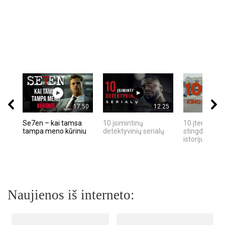
17:50
12:25
Se7en – kai tamsa
10 įsimintinų
10 įtemptų, k
tampa meno kūriniu
detektyvinių serialų
stingdančių k
istorijų
Naujienos iš interneto: