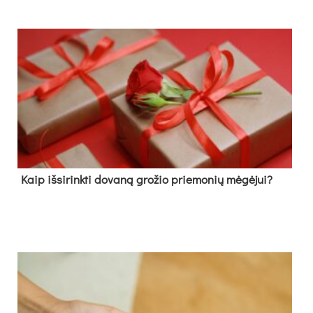
Kaip išsirinkti dovaną grožio priemonių mėgėjui?