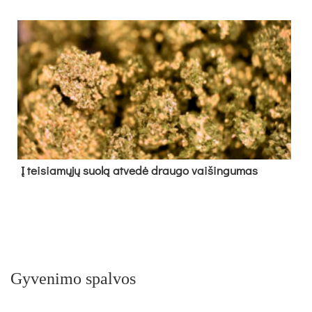
Į tei­sia­mų­jų suo­lą at­ve­dė drau­go vai­šin­gu­mas
Gyvenimo spalvos