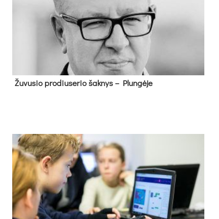
Žu­vu­sio pro­diu­se­rio šak­nys – Plun­gė­je