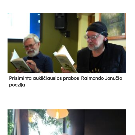
Pri­si­min­ta aukš­čiau­sios pra­bos Rai­mon­do Jo­nu­čio
poe­zi­ja