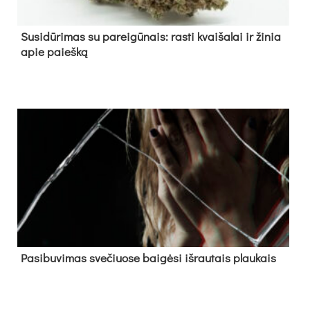
Su­si­dū­ri­mas su pa­rei­gū­nais: ras­ti kvai­ša­lai ir ži­nia
apie paieš­ką
Pa­si­bu­vi­mas sve­čiuo­se bai­gė­si iš­rau­tais plau­kais