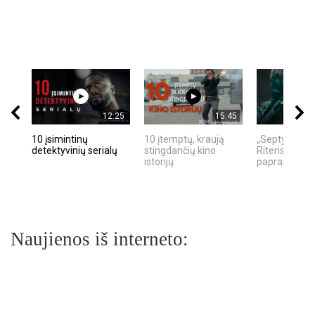
12:25
15:45
10 įsimintinų
10 įtemptų, kraują
„Septynių Ka
detektyvinių serialų
stingdančių kino
Riteris" – kai
istorijų
paprastumas
Naujienos iš interneto: