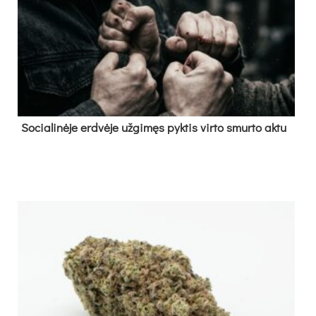
So­cia­li­nė­je erd­vė­je už­gi­męs pyk­tis vir­to smur­to ak­tu