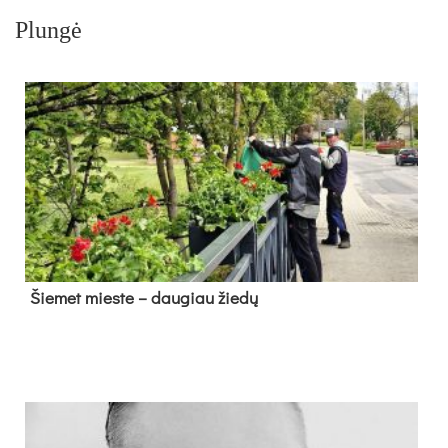
Plungė
Šie­met mies­te – dau­giau žie­dų