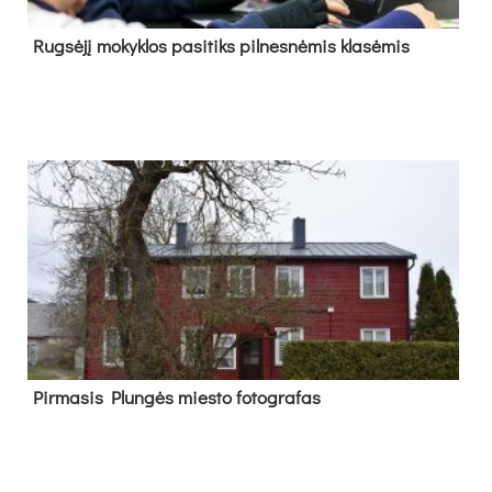
Rug­sė­jį mo­kyk­los pa­si­tiks pil­nes­nė­mis kla­sė­mis
Pir­ma­sis Plun­gės mies­to fo­tog­ra­fas