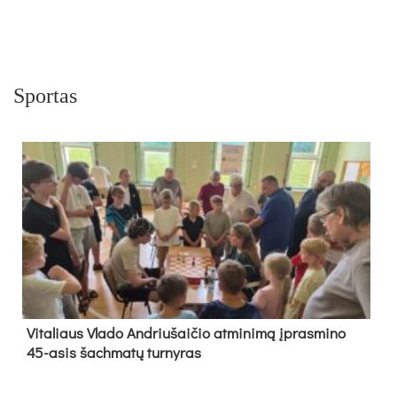
Sportas
Vi­ta­liaus Vla­do And­riu­šai­čio at­mi­ni­mą įpras­mi­no
45-asis šach­ma­tų tur­ny­ras