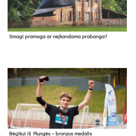
Sma­gi pra­mo­ga ar neį­kan­da­ma pra­ban­ga?
Bė­gi­kui iš Plun­gės – bron­zos me­da­lis