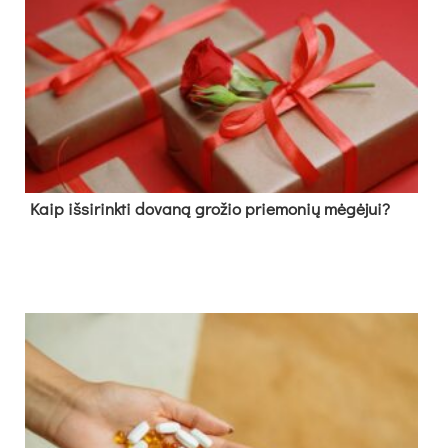
Kaip išsirinkti dovaną grožio priemonių mėgėjui?