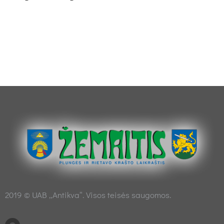
2019 © UAB „Antikva“. Visos teisės saugomos.