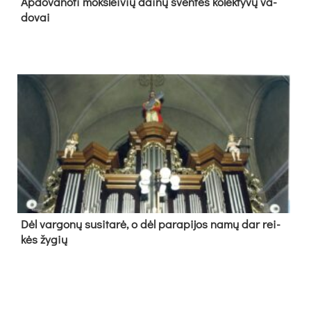
Ap­do­va­no­ti moks­lei­vių dai­nų šven­tės ko­lek­ty­vų va­
do­vai
Dėl var­go­nų su­si­ta­rė, o dėl pa­ra­pi­jos na­mų dar rei­
kės žy­gių