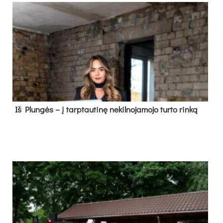
Iš Plungės – į tarptautinę nekilnojamojo turto rinką