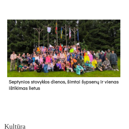
Sep­ty­nios sto­vyk­los die­nos, šim­tai šyp­se­nų ir vie­nas
iš­ti­ki­mas lie­tus
Kultūra