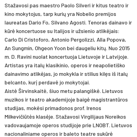
Stažavosi pas maestro Paolo Silveri ir kitus teatro ir
kino mokytojus, tarp kurių yra Nobelio premijos
laureatas Dario Fo, Silvano Agosti. Tenoras dainavo ir
kūrė koncertuose su Italijos ir užsienio atlikėjais:
Carlo Di Cristoforo, Antonio Pergolizzi, Alla Popova,
An Sungmin, Ohgeon Yoon bei daugeliu kitų. Nuo 2015
m. D. Ravini nuolat koncertuoja Lietuvoje ir Latvijoje.
Artistas yra italų klasikinio, operos ir neapolietiško
dainavimo atlikėjas, jo mokykla ir stilius kilęs iš italų
belcanto, kurį perdavė jo mokytojai.
Aistė Širvinskaitė, šiuo metu palangiškė. Lietuvos
muzikos ir teatro akademijoje baigė magistrantūros
studijas, mokėsi primadonos prof. Irenos
Milkevičiūtės klasėje. Stažavosi Virgilijaus Noreikos
vadovaujamoje operos studijoje prie LNOBT. Lietuvos
nacionaliniame operos ir baleto teatre sukūrė