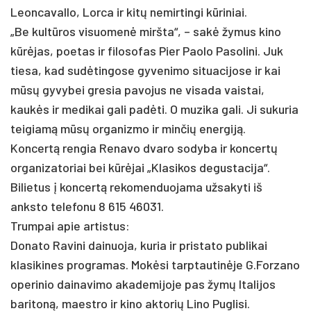
Leoncavallo, Lorca ir kitų nemirtingi kūriniai.
„Be kultūros visuomenė miršta“, – sakė žymus kino
kūrėjas, poetas ir filosofas Pier Paolo Pasolini. Juk
tiesa, kad sudėtingose gyvenimo situacijose ir kai
mūsų gyvybei gresia pavojus ne visada vaistai,
kaukės ir medikai gali padėti. O muzika gali. Ji sukuria
teigiamą mūsų organizmo ir minčių energiją.
Koncertą rengia Renavo dvaro sodyba ir koncertų
organizatoriai bei kūrėjai „Klasikos degustacija“.
Bilietus į koncertą rekomenduojama užsakyti iš
anksto telefonu 8 615 46031.
Trumpai apie artistus:
Donato Ravini dainuoja, kuria ir pristato publikai
klasikines programas. Mokėsi tarptautinėje G.Forzano
operinio dainavimo akademijoje pas žymų Italijos
baritoną, maestro ir kino aktorių Lino Puglisi.