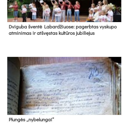
Dvi­gu­ba šven­tė La­bar­džiuo­se: pa­gerb­tas vys­ku­po
at­mi­ni­mas ir at­švęs­tas kul­tū­ros ju­bi­lie­jus
Plun­gės „ny­be­lun­gai“