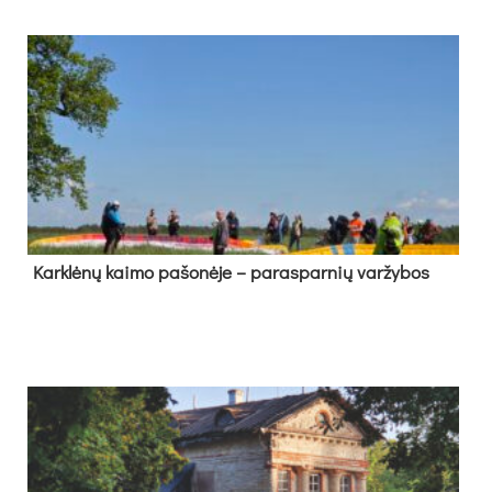
Kark­lė­nų kai­mo pa­šo­nė­je – pa­ras­par­nių var­žy­bos