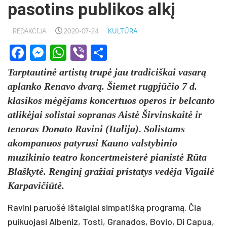
pasotins publikos alkį
REDAKCIJA
2020-07-24
KULTŪRA
Facebook
Messenger
WhatsApp
Viber
Share
Tarptautinė artistų trupė jau tradiciškai vasarą
aplanko Renavo dvarą. Šiemet rugpjūčio 7 d.
klasikos mėgėjams koncertuos operos ir belcanto
atlikėjai solistai sopranas Aistė Širvinskaitė ir
tenoras Donato Ravini (Italija). Solistams
akompanuos patyrusi Kauno valstybinio
muzikinio teatro koncertmeisterė pianistė Rūta
Blaškytė. Renginį gražiai pristatys vedėja Vigailė
Karpavičiūtė.
Ravini paruošė ištaigiai simpatišką programą. Čia
puikuojasi Albeniz, Tosti, Granados, Bovio, Di Capua,