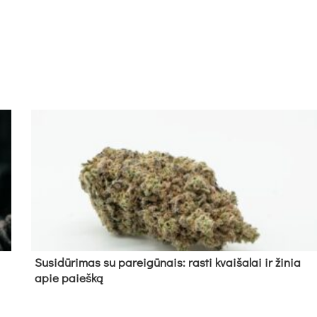
Su­si­dū­ri­mas su pa­rei­gū­nais: ras­ti kvai­ša­lai ir ži­nia
apie paieš­ką