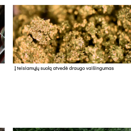
Į tei­sia­mų­jų suo­lą at­ve­dė drau­go vai­šin­gu­mas