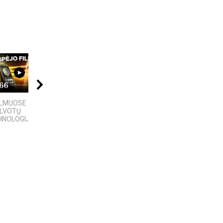
09:20
04:13
11:22
ILMUOSE
5 įdomūs faktai apie
Bezos secrets LT
ALVOTŲ
„TikTok“: ką reiškia
NOLOGIJŲ,...
pavadinimas ir ne tik