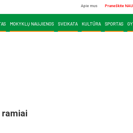
Apie mus
Praneškite NAU
TAS
MOKYKLŲ NAUJIENOS
SVEIKATA
KULTŪRA
SPORTAS
GY
 ramiai