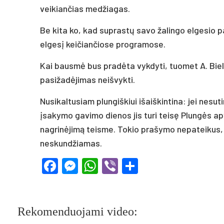
veikiančias medžiagas.
Be kita ko, kad suprastų savo žalingo elgesio 
elgesį keičiančiose programose.
Kai bausmė bus pradėta vykdyti, tuomet A. Biel
pasižadėjimas neišvykti.
Nusikaltusiam plungiškiui išaiškintina: jei nes
įsakymo gavimo dienos jis turi teisę Plungės a
nagrinėjimą teisme. Tokio prašymo nepateikus, 
neskundžiamas.
Facebook
Messenger
WhatsApp
Viber
Share
Rekomenduojami video: