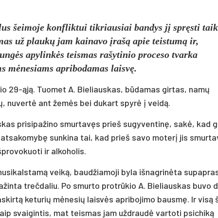
us šeimoje konfliktui tikriausiai bandys jį spręsti taik
as už plaukų jam kainavo įrašą apie teistumą ir,
lungės apylinkės teismas rašytinio proceso tvarka
ems mėnesiams apribodamas laisvę.
lio 29-ąją. Tuomet A. Bieliauskas, būdamas girtas, namų
ų, nuvertė ant žemės bei dukart spyrė į veidą.
skas prisipažino smurtavęs prieš sugyventinę, sakė, kad gai
yro atsakomybę sunkina tai, kad prieš savo moterį jis smurt
rovokuoti ir alkoholis.
nusikalstamą veiką, baudžiamoji byla išnagrinėta supapra
inta trečdaliu. Po smurto protrūkio A. Bieliauskas buvo 
askirtą keturių mėnesių laisvės apribojimo bausmę. Ir visą 
kitaip svaigintis, mat teismas jam uždraudė vartoti psichiką