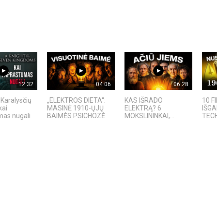
12:32
04:06
06:28
 Karalysčių
„ELEKTROS DIETA“:
KAS IŠRADO
10 F
kai
MASINĖ 1910-ŲJŲ
ELEKTRĄ? 6
IŠG
as nugali
BAIMĖS PSICHOZĖ
MOKSLININKAI,...
TECH