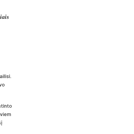
iais
lisi.
avo
stinto
dviem
šį