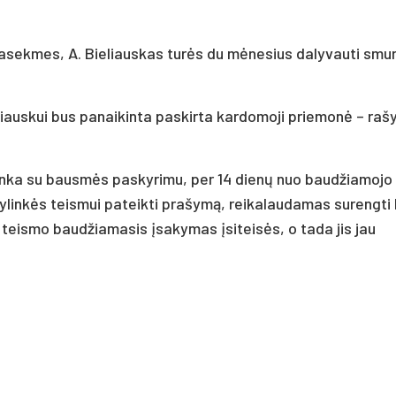
pasekmes, A. Bieliauskas turės du mėnesius dalyvauti smur
iauskui bus panaikinta paskirta kardomoji priemonė – rašy
utinka su bausmės paskyrimu, per 14 dienų nuo baudžiamojo
pylinkės teismui pateikti prašymą, reikalaudamas surengti
teismo baudžiamasis įsakymas įsiteisės, o tada jis jau