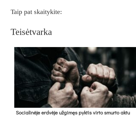
Taip pat skaitykite:
Teisėtvarka
So­cia­li­nė­je erd­vė­je už­gi­męs pyk­tis vir­to smur­to ak­tu