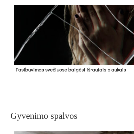
Pa­si­bu­vi­mas sve­čiuo­se bai­gė­si iš­rau­tais plau­kais
Gyvenimo spalvos