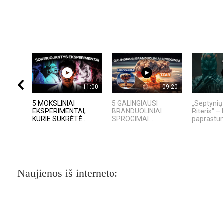
11:00
09:20
5 MOKSLINIAI
5 GALINGIAUSI
„Septynių
EKSPERIMENTAI,
BRANDUOLINIAI
Riteris" – 
KURIE SUKRĖTĖ...
SPROGIMAI...
paprastum
Naujienos iš interneto: