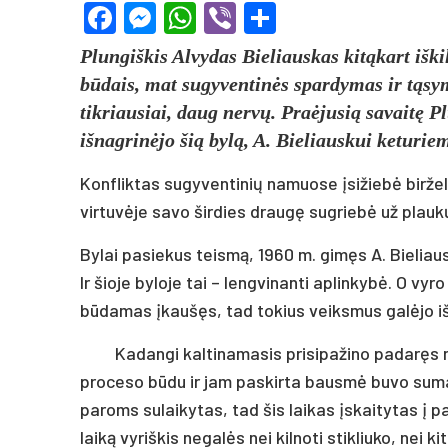
Facebook
Messenger
WhatsApp
Viber
Share
Plungiškis Alvydas Bieliauskas kitąkart iškil
būdais, mat sugyventinės spardymas ir tąsym
tikriausiai, daug nervų. Praėjusią savaitę P
išnagrinėjo šią bylą, A. Bieliauskui keturi
Konfliktas sugyventinių namuose įsižiebė birže
virtuvėje savo širdies draugę sugriebė už plauk
Bylai pasiekus teismą, 1960 m. gimęs A. Bieliau
Ir šioje byloje tai – lengvinanti aplinkybė. O v
būdamas įkaušęs, tad tokius veiksmus galėjo išp
Kadangi kaltinamasis prisipažino padaręs 
proceso būdu ir jam paskirta bausmė buvo sumaž
paroms sulaikytas, tad šis laikas įskaitytas į p
laiką vyriškis negalės nei kilnoti stikliuko, nei 